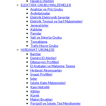
Havalı El Aletleri
ELEKTRİK GRUBU MALZEMELER
Anahtar ve Priz Grubu
Aydınlatmalar
Elektrik Elektronik Sayaçlar
Elektrik Tesisat ve Sarf Malzemeleri
Jeneratörler
Kablolar
Panolar
Şalt ve Sigorta Grubu
Topraklama
Trafo Hücre Grubu
HIRDAVAT ÜRÜNLERİ
Bantlar
Demirci El Aletleri
Dilatasyon Profilleri
El Arabaları ve Malzeme Taşıma
Hırdavat Aksesuarları
İnşaat Profilleri
İpler
İskele Kalıp Malzemeleri
Kapı Hidroliği
Kilitler
Kürek
Maket Bıçakları
Portatif ve İskele Tipi Merdivenler