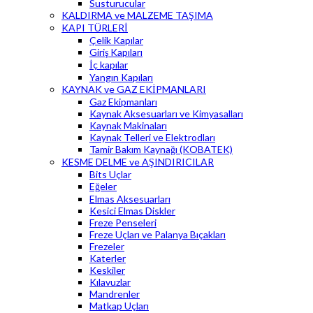
Susturucular
KALDIRMA ve MALZEME TAŞIMA
KAPI TÜRLERİ
Çelik Kapılar
Giriş Kapıları
İç kapılar
Yangın Kapıları
KAYNAK ve GAZ EKİPMANLARI
Gaz Ekipmanları
Kaynak Aksesuarları ve Kimyasalları
Kaynak Makinaları
Kaynak Telleri ve Elektrodları
Tamir Bakım Kaynağı (KOBATEK)
KESME DELME ve AŞINDIRICILAR
Bits Uçlar
Eğeler
Elmas Aksesuarları
Kesici Elmas Diskler
Freze Penseleri
Freze Uçları ve Palanya Bıçakları
Frezeler
Katerler
Keskiler
Kılavuzlar
Mandrenler
Matkap Uçları