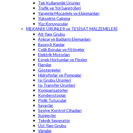
Tek Kullanımlık Ürünler
Trafik ve Yol İşaretçileri
Yangınla Mücadele ve Ekipmanları
Yüksekte Çalışma
Yüz Koruyucular
MEKANİK ÜRÜNLER ve TESİSAT MALZEMELERİ
Alt Yapı Grubu
Ankraj ve Bağlantı Elemanları
Basınçlı Kaplar
Çelik Borular ve Fittingler
Elektrik Motorları
Esnek Hortumlar ve Flexler
Flanşlar
Göstergeler
Hidroforlar ve Pompalar
Isı Grubu Ürünleri
Isı Transfer Ürünleri
Kompansatörler
Kondenstoplar
Pislik Tutucular
Sayaçlar
Seviye Kontrol Cihazları
Süzgeçler
Teknik Seperatör
Üst Yapı Grubu
Vanalar