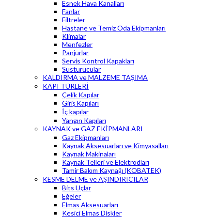
Esnek Hava Kanalları
Fanlar
Filtreler
Hastane ve Temiz Oda Ekipmanları
Klimalar
Menfezler
Panjurlar
Servis Kontrol Kapakları
Susturucular
KALDIRMA ve MALZEME TAŞIMA
KAPI TÜRLERİ
Çelik Kapılar
Giriş Kapıları
İç kapılar
Yangın Kapıları
KAYNAK ve GAZ EKİPMANLARI
Gaz Ekipmanları
Kaynak Aksesuarları ve Kimyasalları
Kaynak Makinaları
Kaynak Telleri ve Elektrodları
Tamir Bakım Kaynağı (KOBATEK)
KESME DELME ve AŞINDIRICILAR
Bits Uçlar
Eğeler
Elmas Aksesuarları
Kesici Elmas Diskler