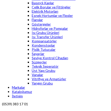
Basınçlı Kaplar
Çelik Borular ve Fittingler
Elektrik Motorları
Esnek Hortumlar ve Flexler
Flanşlar
Göstergeler
Hidroforlar ve Pompalar
Isı Grubu Ürünleri
Isı Transfer Ürünleri
Kompansatörler
Kondenstoplar
Pislik Tutucular
Sayaçlar
Seviye Kontrol Cihazları
Süzgeçler
Teknik Seperatör
Üst Yapı Grubu
Vanalar
Vitrifiye ve Armatürler
Yangın Grubu
Markalar
Kataloğumuz
İletişim
(0539) 383 17 01