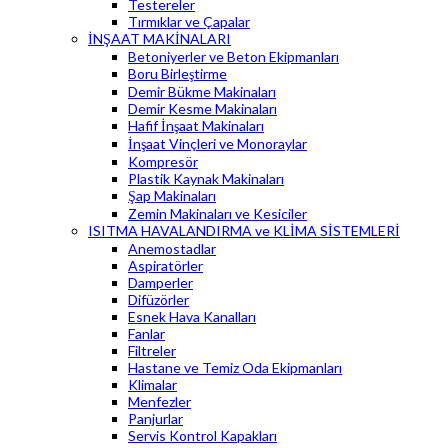
Testereler
Tırmıklar ve Çapalar
İNŞAAT MAKİNALARI
Betoniyerler ve Beton Ekipmanları
Boru Birleştirme
Demir Bükme Makinaları
Demir Kesme Makinaları
Hafif İnşaat Makinaları
İnşaat Vinçleri ve Monoraylar
Kompresör
Plastik Kaynak Makinaları
Şap Makinaları
Zemin Makinaları ve Kesiciler
ISITMA HAVALANDIRMA ve KLİMA SİSTEMLERİ
Anemostadlar
Aspiratörler
Damperler
Difüzörler
Esnek Hava Kanalları
Fanlar
Filtreler
Hastane ve Temiz Oda Ekipmanları
Klimalar
Menfezler
Panjurlar
Servis Kontrol Kapakları