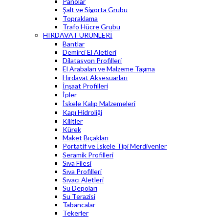
Panolar
Şalt ve Sigorta Grubu
Topraklama
Trafo Hücre Grubu
HIRDAVAT ÜRÜNLERİ
Bantlar
Demirci El Aletleri
Dilatasyon Profilleri
El Arabaları ve Malzeme Taşıma
Hırdavat Aksesuarları
İnşaat Profilleri
İpler
İskele Kalıp Malzemeleri
Kapı Hidroliği
Kilitler
Kürek
Maket Bıçakları
Portatif ve İskele Tipi Merdivenler
Seramik Profilleri
Sıva Filesi
Sıva Profilleri
Sıvacı Aletleri
Su Depoları
Su Terazisi
Tabancalar
Tekerler