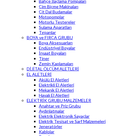
Bahçe İlaçlama Pompaları
Çim Biçme Makinaları
Çit Dal Budamalar
Motopomplar
Motorlu Testereler
Sulama Aparatları
Tırpanlar
BOYA ve FIRÇA GRUBU
Boya Aksesuarları
Endüstriyel Boyalar
İnşaat Boyaları
Tiner
Zemin Kaplamaları
DİJİTAL ÖLÇÜM ALETLERİ
EL ALETLERİ
Akülü El Aletleri
Elektrikli El Aletleri
Mekanik El Aletleri
Havalı El Aletleri
ELEKTRİK GRUBU MALZEMELER
Anahtar ve Priz Grubu
Aydınlatmalar
Elektrik Elektronik Sayaçlar
Elektrik Tesisat ve Sarf Malzemeleri
Jeneratörler
Kablolar