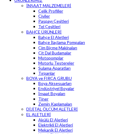
ÜRÜNLERİMİZ
İNŞAAT MALZEMELERİ
Çelik Profiller
Çiviler
Paspayı Çeşitleri
Tel Çeşitleri
BAHÇE ÜRÜNLERİ
Bahçe El Aletleri
Bahçe İlaçlama Pompaları
Çim Biçme Makinaları
Çit Dal Budamalar
Motopomplar
Motorlu Testereler
Sulama Aparatları
Tırpanlar
BOYA ve FIRÇA GRUBU
Boya Aksesuarları
Endüstriyel Boyalar
İnşaat Boyaları
Tiner
Zemin Kaplamaları
DİJİTAL ÖLÇÜM ALETLERİ
EL ALETLERİ
Akülü El Aletleri
Elektrikli El Aletleri
Mekanik El Aletleri