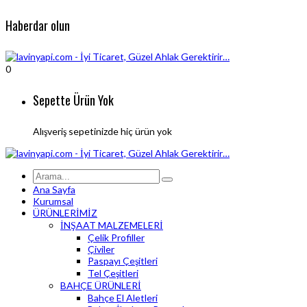
Haberdar olun
0
Sepette Ürün Yok
Alışveriş sepetinizde hiç ürün yok
Ana Sayfa
Kurumsal
ÜRÜNLERİMİZ
İNŞAAT MALZEMELERİ
Çelik Profiller
Çiviler
Paspayı Çeşitleri
Tel Çeşitleri
BAHÇE ÜRÜNLERİ
Bahçe El Aletleri