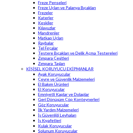
Freze Penseleri
Freze Uçları ve Palanya Bıçakları
Frezeler
Katerler
Keskiler
Kılavuzlar
Mandrenler
Matkap Uçları
Raybalar
Tel Fırçalar
Testere Bıçakları ve Delik Açma Testereleri
Zımpara Çeşitleri
Zımpara Taşları
KİŞİSEL KORUYUCU EKİPMANLAR
Ayak Koruyucular
Çevre ve Güvenlik Malzemeleri
El Bakım Ürünleri
El Koruyucular
Emniyetli Kaplar ve Dolaplar
Geri Dönüşüm Çöp Konteynerleri
Göz Koruyucular
İlk Yardım Malzemeleri
İş Güvenliği Levhaları
İş Kıyafetleri
Kulak Koruyucular
Solunum Koruyucular