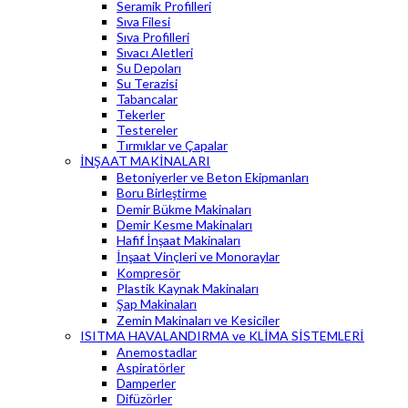
Seramik Profilleri
Sıva Filesi
Sıva Profilleri
Sıvacı Aletleri
Su Depoları
Su Terazisi
Tabancalar
Tekerler
Testereler
Tırmıklar ve Çapalar
İNŞAAT MAKİNALARI
Betoniyerler ve Beton Ekipmanları
Boru Birleştirme
Demir Bükme Makinaları
Demir Kesme Makinaları
Hafif İnşaat Makinaları
İnşaat Vinçleri ve Monoraylar
Kompresör
Plastik Kaynak Makinaları
Şap Makinaları
Zemin Makinaları ve Kesiciler
ISITMA HAVALANDIRMA ve KLİMA SİSTEMLERİ
Anemostadlar
Aspiratörler
Damperler
Difüzörler