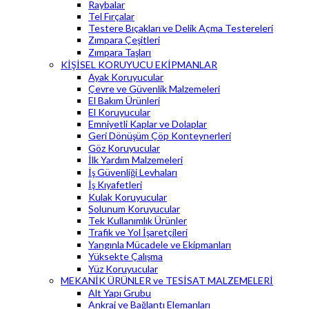
Raybalar
Tel Fırçalar
Testere Bıçakları ve Delik Açma Testereleri
Zımpara Çeşitleri
Zımpara Taşları
KİŞİSEL KORUYUCU EKİPMANLAR
Ayak Koruyucular
Çevre ve Güvenlik Malzemeleri
El Bakım Ürünleri
El Koruyucular
Emniyetli Kaplar ve Dolaplar
Geri Dönüşüm Çöp Konteynerleri
Göz Koruyucular
İlk Yardım Malzemeleri
İş Güvenliği Levhaları
İş Kıyafetleri
Kulak Koruyucular
Solunum Koruyucular
Tek Kullanımlık Ürünler
Trafik ve Yol İşaretçileri
Yangınla Mücadele ve Ekipmanları
Yüksekte Çalışma
Yüz Koruyucular
MEKANİK ÜRÜNLER ve TESİSAT MALZEMELERİ
Alt Yapı Grubu
Ankraj ve Bağlantı Elemanları