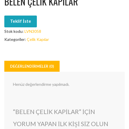
BELEN ÇELIK KAPILAR
Teklif İste
Stok kodu:
LVN3058
Kategoriler:
Çelik Kapılar
DEĞERLENDIRMELER (0)
Henüz değerlendirme yapılmadı.
“BELEN ÇELIK KAPILAR” IÇIN
YORUM YAPAN ILK KIŞI SIZ OLUN