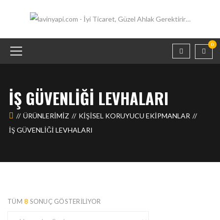
0
İŞ GÜVENLIĞI LEVHALARI
ÜRÜNLERIMIZ
KİŞİSEL KORUYUCU EKİPMANLAR
İŞ GÜVENLIĞI LEVHALARI
TÜM
8
SONUÇ GÖSTERILIYOR