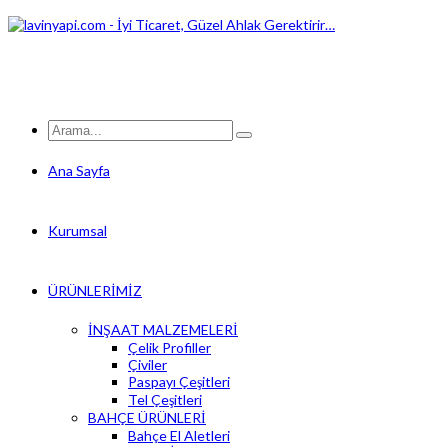
Ana Sayfa
Kurumsal
ÜRÜNLERİMİZ
İNŞAAT MALZEMELERİ
Çelik Profiller
Çiviler
Paspayı Çeşitleri
Tel Çeşitleri
BAHÇE ÜRÜNLERİ
Bahçe El Aletleri