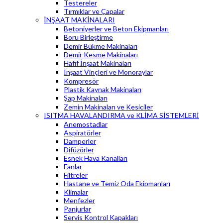
Testereler
Tırmıklar ve Çapalar
İNŞAAT MAKİNALARI
Betoniyerler ve Beton Ekipmanları
Boru Birleştirme
Demir Bükme Makinaları
Demir Kesme Makinaları
Hafif İnşaat Makinaları
İnşaat Vinçleri ve Monoraylar
Kompresör
Plastik Kaynak Makinaları
Şap Makinaları
Zemin Makinaları ve Kesiciler
ISITMA HAVALANDIRMA ve KLİMA SİSTEMLERİ
Anemostadlar
Aspiratörler
Damperler
Difüzörler
Esnek Hava Kanalları
Fanlar
Filtreler
Hastane ve Temiz Oda Ekipmanları
Klimalar
Menfezler
Panjurlar
Servis Kontrol Kapakları