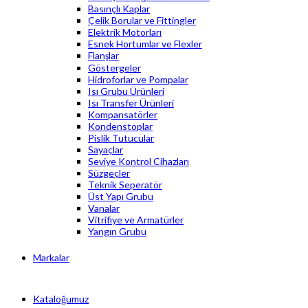
Basınçlı Kaplar
Çelik Borular ve Fittingler
Elektrik Motorları
Esnek Hortumlar ve Flexler
Flanşlar
Göstergeler
Hidroforlar ve Pompalar
Isı Grubu Ürünleri
Isı Transfer Ürünleri
Kompansatörler
Kondenstoplar
Pislik Tutucular
Sayaçlar
Seviye Kontrol Cihazları
Süzgeçler
Teknik Seperatör
Üst Yapı Grubu
Vanalar
Vitrifiye ve Armatürler
Yangın Grubu
Markalar
Kataloğumuz