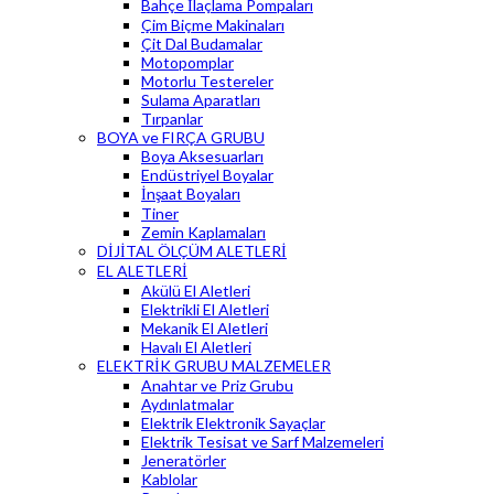
Bahçe İlaçlama Pompaları
Çim Biçme Makinaları
Çit Dal Budamalar
Motopomplar
Motorlu Testereler
Sulama Aparatları
Tırpanlar
BOYA ve FIRÇA GRUBU
Boya Aksesuarları
Endüstriyel Boyalar
İnşaat Boyaları
Tiner
Zemin Kaplamaları
DİJİTAL ÖLÇÜM ALETLERİ
EL ALETLERİ
Akülü El Aletleri
Elektrikli El Aletleri
Mekanik El Aletleri
Havalı El Aletleri
ELEKTRİK GRUBU MALZEMELER
Anahtar ve Priz Grubu
Aydınlatmalar
Elektrik Elektronik Sayaçlar
Elektrik Tesisat ve Sarf Malzemeleri
Jeneratörler
Kablolar