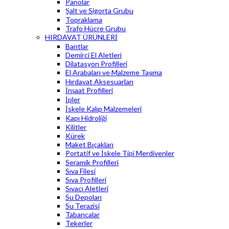
Panolar
Şalt ve Sigorta Grubu
Topraklama
Trafo Hücre Grubu
HIRDAVAT ÜRÜNLERİ
Bantlar
Demirci El Aletleri
Dilatasyon Profilleri
El Arabaları ve Malzeme Taşıma
Hırdavat Aksesuarları
İnşaat Profilleri
İpler
İskele Kalıp Malzemeleri
Kapı Hidroliği
Kilitler
Kürek
Maket Bıçakları
Portatif ve İskele Tipi Merdivenler
Seramik Profilleri
Sıva Filesi
Sıva Profilleri
Sıvacı Aletleri
Su Depoları
Su Terazisi
Tabancalar
Tekerler