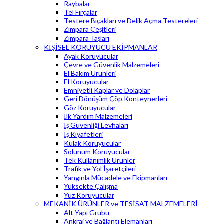
Raybalar
Tel Fırçalar
Testere Bıçakları ve Delik Açma Testereleri
Zımpara Çeşitleri
Zımpara Taşları
KİŞİSEL KORUYUCU EKİPMANLAR
Ayak Koruyucular
Çevre ve Güvenlik Malzemeleri
El Bakım Ürünleri
El Koruyucular
Emniyetli Kaplar ve Dolaplar
Geri Dönüşüm Çöp Konteynerleri
Göz Koruyucular
İlk Yardım Malzemeleri
İş Güvenliği Levhaları
İş Kıyafetleri
Kulak Koruyucular
Solunum Koruyucular
Tek Kullanımlık Ürünler
Trafik ve Yol İşaretçileri
Yangınla Mücadele ve Ekipmanları
Yüksekte Çalışma
Yüz Koruyucular
MEKANİK ÜRÜNLER ve TESİSAT MALZEMELERİ
Alt Yapı Grubu
Ankraj ve Bağlantı Elemanları