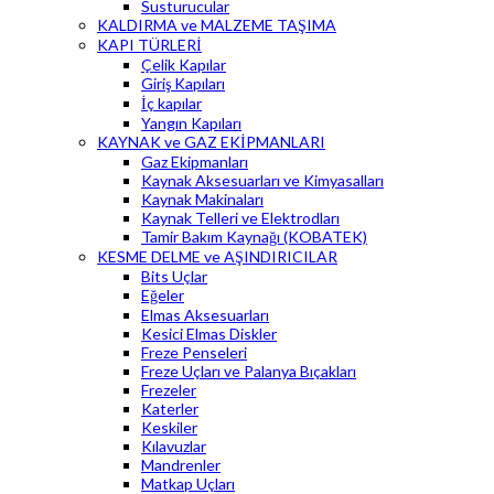
Susturucular
KALDIRMA ve MALZEME TAŞIMA
KAPI TÜRLERİ
Çelik Kapılar
Giriş Kapıları
İç kapılar
Yangın Kapıları
KAYNAK ve GAZ EKİPMANLARI
Gaz Ekipmanları
Kaynak Aksesuarları ve Kimyasalları
Kaynak Makinaları
Kaynak Telleri ve Elektrodları
Tamir Bakım Kaynağı (KOBATEK)
KESME DELME ve AŞINDIRICILAR
Bits Uçlar
Eğeler
Elmas Aksesuarları
Kesici Elmas Diskler
Freze Penseleri
Freze Uçları ve Palanya Bıçakları
Frezeler
Katerler
Keskiler
Kılavuzlar
Mandrenler
Matkap Uçları