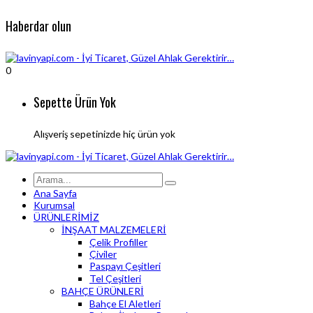
Haberdar olun
0
Sepette Ürün Yok
Alışveriş sepetinizde hiç ürün yok
Ana Sayfa
Kurumsal
ÜRÜNLERİMİZ
İNŞAAT MALZEMELERİ
Çelik Profiller
Çiviler
Paspayı Çeşitleri
Tel Çeşitleri
BAHÇE ÜRÜNLERİ
Bahçe El Aletleri