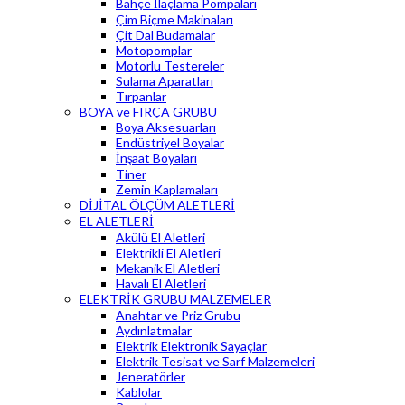
Bahçe İlaçlama Pompaları
Çim Biçme Makinaları
Çit Dal Budamalar
Motopomplar
Motorlu Testereler
Sulama Aparatları
Tırpanlar
BOYA ve FIRÇA GRUBU
Boya Aksesuarları
Endüstriyel Boyalar
İnşaat Boyaları
Tiner
Zemin Kaplamaları
DİJİTAL ÖLÇÜM ALETLERİ
EL ALETLERİ
Akülü El Aletleri
Elektrikli El Aletleri
Mekanik El Aletleri
Havalı El Aletleri
ELEKTRİK GRUBU MALZEMELER
Anahtar ve Priz Grubu
Aydınlatmalar
Elektrik Elektronik Sayaçlar
Elektrik Tesisat ve Sarf Malzemeleri
Jeneratörler
Kablolar