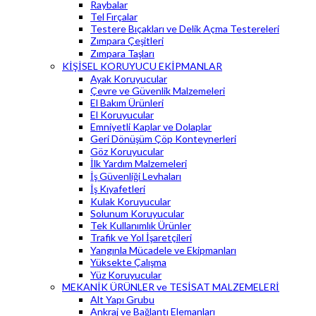
Raybalar
Tel Fırçalar
Testere Bıçakları ve Delik Açma Testereleri
Zımpara Çeşitleri
Zımpara Taşları
KİŞİSEL KORUYUCU EKİPMANLAR
Ayak Koruyucular
Çevre ve Güvenlik Malzemeleri
El Bakım Ürünleri
El Koruyucular
Emniyetli Kaplar ve Dolaplar
Geri Dönüşüm Çöp Konteynerleri
Göz Koruyucular
İlk Yardım Malzemeleri
İş Güvenliği Levhaları
İş Kıyafetleri
Kulak Koruyucular
Solunum Koruyucular
Tek Kullanımlık Ürünler
Trafik ve Yol İşaretçileri
Yangınla Mücadele ve Ekipmanları
Yüksekte Çalışma
Yüz Koruyucular
MEKANİK ÜRÜNLER ve TESİSAT MALZEMELERİ
Alt Yapı Grubu
Ankraj ve Bağlantı Elemanları