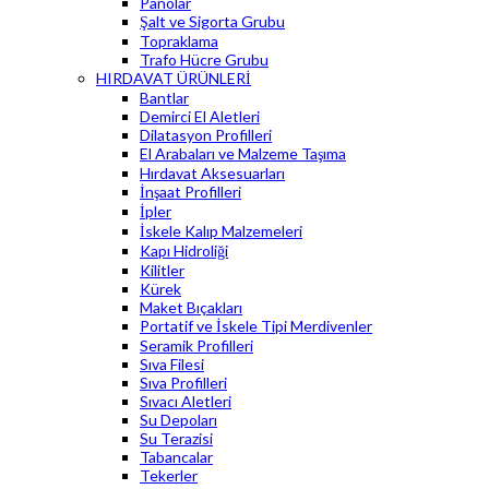
Panolar
Şalt ve Sigorta Grubu
Topraklama
Trafo Hücre Grubu
HIRDAVAT ÜRÜNLERİ
Bantlar
Demirci El Aletleri
Dilatasyon Profilleri
El Arabaları ve Malzeme Taşıma
Hırdavat Aksesuarları
İnşaat Profilleri
İpler
İskele Kalıp Malzemeleri
Kapı Hidroliği
Kilitler
Kürek
Maket Bıçakları
Portatif ve İskele Tipi Merdivenler
Seramik Profilleri
Sıva Filesi
Sıva Profilleri
Sıvacı Aletleri
Su Depoları
Su Terazisi
Tabancalar
Tekerler