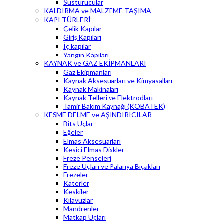
Susturucular
KALDIRMA ve MALZEME TAŞIMA
KAPI TÜRLERİ
Çelik Kapılar
Giriş Kapıları
İç kapılar
Yangın Kapıları
KAYNAK ve GAZ EKİPMANLARI
Gaz Ekipmanları
Kaynak Aksesuarları ve Kimyasalları
Kaynak Makinaları
Kaynak Telleri ve Elektrodları
Tamir Bakım Kaynağı (KOBATEK)
KESME DELME ve AŞINDIRICILAR
Bits Uçlar
Eğeler
Elmas Aksesuarları
Kesici Elmas Diskler
Freze Penseleri
Freze Uçları ve Palanya Bıçakları
Frezeler
Katerler
Keskiler
Kılavuzlar
Mandrenler
Matkap Uçları