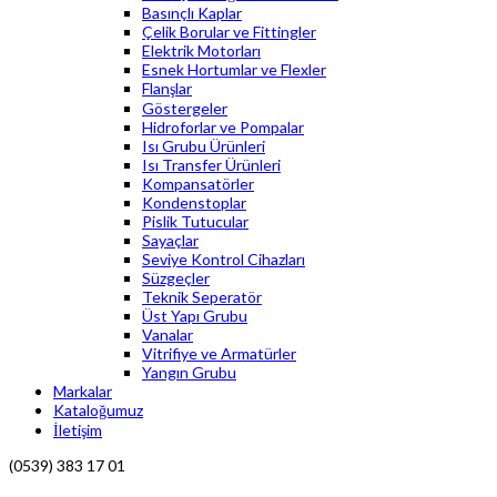
Basınçlı Kaplar
Çelik Borular ve Fittingler
Elektrik Motorları
Esnek Hortumlar ve Flexler
Flanşlar
Göstergeler
Hidroforlar ve Pompalar
Isı Grubu Ürünleri
Isı Transfer Ürünleri
Kompansatörler
Kondenstoplar
Pislik Tutucular
Sayaçlar
Seviye Kontrol Cihazları
Süzgeçler
Teknik Seperatör
Üst Yapı Grubu
Vanalar
Vitrifiye ve Armatürler
Yangın Grubu
Markalar
Kataloğumuz
İletişim
(0539) 383 17 01