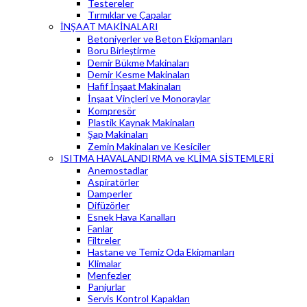
Testereler
Tırmıklar ve Çapalar
İNŞAAT MAKİNALARI
Betoniyerler ve Beton Ekipmanları
Boru Birleştirme
Demir Bükme Makinaları
Demir Kesme Makinaları
Hafif İnşaat Makinaları
İnşaat Vinçleri ve Monoraylar
Kompresör
Plastik Kaynak Makinaları
Şap Makinaları
Zemin Makinaları ve Kesiciler
ISITMA HAVALANDIRMA ve KLİMA SİSTEMLERİ
Anemostadlar
Aspiratörler
Damperler
Difüzörler
Esnek Hava Kanalları
Fanlar
Filtreler
Hastane ve Temiz Oda Ekipmanları
Klimalar
Menfezler
Panjurlar
Servis Kontrol Kapakları