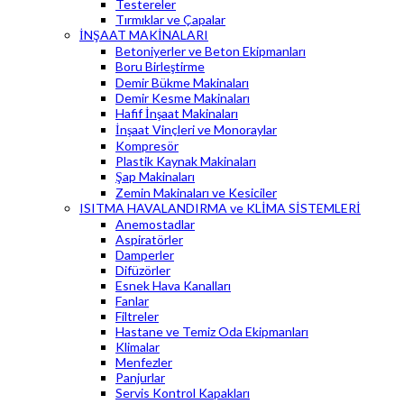
Testereler
Tırmıklar ve Çapalar
İNŞAAT MAKİNALARI
Betoniyerler ve Beton Ekipmanları
Boru Birleştirme
Demir Bükme Makinaları
Demir Kesme Makinaları
Hafif İnşaat Makinaları
İnşaat Vinçleri ve Monoraylar
Kompresör
Plastik Kaynak Makinaları
Şap Makinaları
Zemin Makinaları ve Kesiciler
ISITMA HAVALANDIRMA ve KLİMA SİSTEMLERİ
Anemostadlar
Aspiratörler
Damperler
Difüzörler
Esnek Hava Kanalları
Fanlar
Filtreler
Hastane ve Temiz Oda Ekipmanları
Klimalar
Menfezler
Panjurlar
Servis Kontrol Kapakları