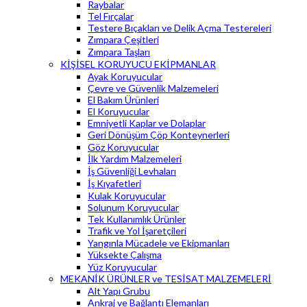
Raybalar
Tel Fırçalar
Testere Bıçakları ve Delik Açma Testereleri
Zımpara Çeşitleri
Zımpara Taşları
KİŞİSEL KORUYUCU EKİPMANLAR
Ayak Koruyucular
Çevre ve Güvenlik Malzemeleri
El Bakım Ürünleri
El Koruyucular
Emniyetli Kaplar ve Dolaplar
Geri Dönüşüm Çöp Konteynerleri
Göz Koruyucular
İlk Yardım Malzemeleri
İş Güvenliği Levhaları
İş Kıyafetleri
Kulak Koruyucular
Solunum Koruyucular
Tek Kullanımlık Ürünler
Trafik ve Yol İşaretçileri
Yangınla Mücadele ve Ekipmanları
Yüksekte Çalışma
Yüz Koruyucular
MEKANİK ÜRÜNLER ve TESİSAT MALZEMELERİ
Alt Yapı Grubu
Ankraj ve Bağlantı Elemanları