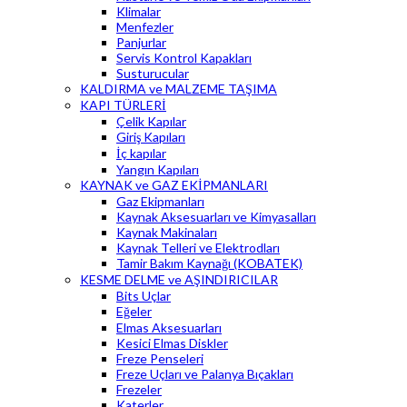
Klimalar
Menfezler
Panjurlar
Servis Kontrol Kapakları
Susturucular
KALDIRMA ve MALZEME TAŞIMA
KAPI TÜRLERİ
Çelik Kapılar
Giriş Kapıları
İç kapılar
Yangın Kapıları
KAYNAK ve GAZ EKİPMANLARI
Gaz Ekipmanları
Kaynak Aksesuarları ve Kimyasalları
Kaynak Makinaları
Kaynak Telleri ve Elektrodları
Tamir Bakım Kaynağı (KOBATEK)
KESME DELME ve AŞINDIRICILAR
Bits Uçlar
Eğeler
Elmas Aksesuarları
Kesici Elmas Diskler
Freze Penseleri
Freze Uçları ve Palanya Bıçakları
Frezeler
Katerler