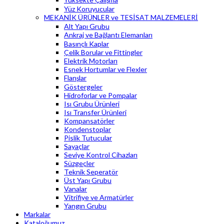
Yüz Koruyucular
MEKANİK ÜRÜNLER ve TESİSAT MALZEMELERİ
Alt Yapı Grubu
Ankraj ve Bağlantı Elemanları
Basınçlı Kaplar
Çelik Borular ve Fittingler
Elektrik Motorları
Esnek Hortumlar ve Flexler
Flanşlar
Göstergeler
Hidroforlar ve Pompalar
Isı Grubu Ürünleri
Isı Transfer Ürünleri
Kompansatörler
Kondenstoplar
Pislik Tutucular
Sayaçlar
Seviye Kontrol Cihazları
Süzgeçler
Teknik Seperatör
Üst Yapı Grubu
Vanalar
Vitrifiye ve Armatürler
Yangın Grubu
Markalar
Kataloğumuz