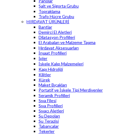
Panolar
Şalt ve Sigorta Grubu
Topraklama
Trafo Hücre Grubu
HIRDAVAT ÜRÜNLERİ
Bantlar
Demirci El Aletleri
Dilatasyon Profilleri
El Arabaları ve Malzeme Taşıma
Hırdavat Aksesuarları
İnşaat Profilleri
İpler
İskele Kalıp Malzemeleri
Kapı Hidroliği
Kilitler
Kürek
Maket Bıçakları
Portatif ve İskele Tipi Merdivenler
Seramik Profilleri
Sıva Filesi
Sıva Profilleri
Sıvacı Aletleri
Su Depoları
Su Terazisi
Tabancalar
Tekerler