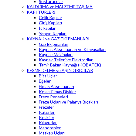
Susturucular
KALDIRMA ve MALZEME TAŞIMA
KAPI TÜRLERİ
Çelik Kapılar
Giriş Kapıları
İç kapılar
Yangın Kapıları
KAYNAK ve GAZ EKİPMANLARI
Gaz Ekipmanları
Kaynak Aksesuarları ve Kimyasalları
Kaynak Makinaları
Kaynak Telleri ve Elektrodları
Tamir Bakım Kaynağı (KOBATEK)
KESME DELME ve AŞINDIRICILAR
Bits Uçlar
Eğeler
Elmas Aksesuarları
Kesici Elmas Diskler
Freze Penseleri
Freze Uçları ve Palanya Bıçakları
Frezeler
Katerler
Keskiler
Kılavuzlar
Mandrenler
Matkap Uçları