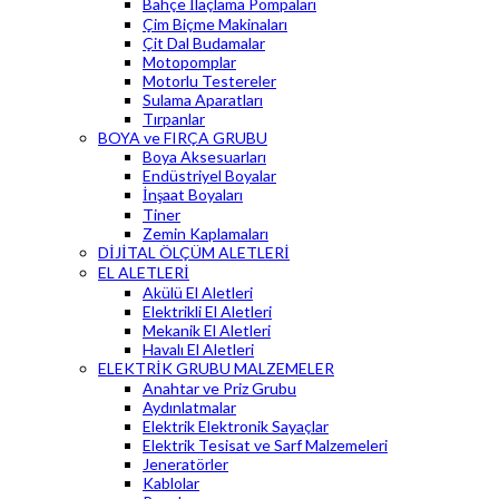
Bahçe İlaçlama Pompaları
Çim Biçme Makinaları
Çit Dal Budamalar
Motopomplar
Motorlu Testereler
Sulama Aparatları
Tırpanlar
BOYA ve FIRÇA GRUBU
Boya Aksesuarları
Endüstriyel Boyalar
İnşaat Boyaları
Tiner
Zemin Kaplamaları
DİJİTAL ÖLÇÜM ALETLERİ
EL ALETLERİ
Akülü El Aletleri
Elektrikli El Aletleri
Mekanik El Aletleri
Havalı El Aletleri
ELEKTRİK GRUBU MALZEMELER
Anahtar ve Priz Grubu
Aydınlatmalar
Elektrik Elektronik Sayaçlar
Elektrik Tesisat ve Sarf Malzemeleri
Jeneratörler
Kablolar