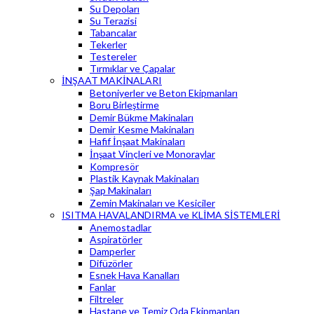
Su Depoları
Su Terazisi
Tabancalar
Tekerler
Testereler
Tırmıklar ve Çapalar
İNŞAAT MAKİNALARI
Betoniyerler ve Beton Ekipmanları
Boru Birleştirme
Demir Bükme Makinaları
Demir Kesme Makinaları
Hafif İnşaat Makinaları
İnşaat Vinçleri ve Monoraylar
Kompresör
Plastik Kaynak Makinaları
Şap Makinaları
Zemin Makinaları ve Kesiciler
ISITMA HAVALANDIRMA ve KLİMA SİSTEMLERİ
Anemostadlar
Aspiratörler
Damperler
Difüzörler
Esnek Hava Kanalları
Fanlar
Filtreler
Hastane ve Temiz Oda Ekipmanları