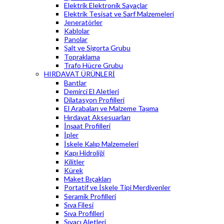
Elektrik Elektronik Sayaçlar
Elektrik Tesisat ve Sarf Malzemeleri
Jeneratörler
Kablolar
Panolar
Şalt ve Sigorta Grubu
Topraklama
Trafo Hücre Grubu
HIRDAVAT ÜRÜNLERİ
Bantlar
Demirci El Aletleri
Dilatasyon Profilleri
El Arabaları ve Malzeme Taşıma
Hırdavat Aksesuarları
İnşaat Profilleri
İpler
İskele Kalıp Malzemeleri
Kapı Hidroliği
Kilitler
Kürek
Maket Bıçakları
Portatif ve İskele Tipi Merdivenler
Seramik Profilleri
Sıva Filesi
Sıva Profilleri
Sıvacı Aletleri