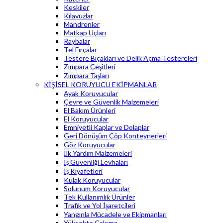
Keskiler
Kılavuzlar
Mandrenler
Matkap Uçları
Raybalar
Tel Fırçalar
Testere Bıçakları ve Delik Açma Testereleri
Zımpara Çeşitleri
Zımpara Taşları
KİŞİSEL KORUYUCU EKİPMANLAR
Ayak Koruyucular
Çevre ve Güvenlik Malzemeleri
El Bakım Ürünleri
El Koruyucular
Emniyetli Kaplar ve Dolaplar
Geri Dönüşüm Çöp Konteynerleri
Göz Koruyucular
İlk Yardım Malzemeleri
İş Güvenliği Levhaları
İş Kıyafetleri
Kulak Koruyucular
Solunum Koruyucular
Tek Kullanımlık Ürünler
Trafik ve Yol İşaretçileri
Yangınla Mücadele ve Ekipmanları
Yüksekte Çalışma