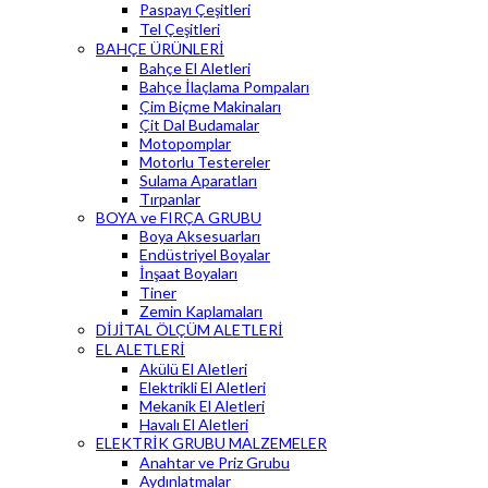
Paspayı Çeşitleri
Tel Çeşitleri
BAHÇE ÜRÜNLERİ
Bahçe El Aletleri
Bahçe İlaçlama Pompaları
Çim Biçme Makinaları
Çit Dal Budamalar
Motopomplar
Motorlu Testereler
Sulama Aparatları
Tırpanlar
BOYA ve FIRÇA GRUBU
Boya Aksesuarları
Endüstriyel Boyalar
İnşaat Boyaları
Tiner
Zemin Kaplamaları
DİJİTAL ÖLÇÜM ALETLERİ
EL ALETLERİ
Akülü El Aletleri
Elektrikli El Aletleri
Mekanik El Aletleri
Havalı El Aletleri
ELEKTRİK GRUBU MALZEMELER
Anahtar ve Priz Grubu
Aydınlatmalar