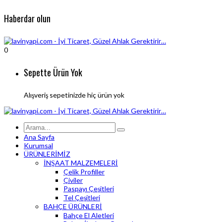
Haberdar olun
0
Sepette Ürün Yok
Alışveriş sepetinizde hiç ürün yok
Ana Sayfa
Kurumsal
ÜRÜNLERİMİZ
İNŞAAT MALZEMELERİ
Çelik Profiller
Çiviler
Paspayı Çeşitleri
Tel Çeşitleri
BAHÇE ÜRÜNLERİ
Bahçe El Aletleri