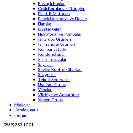
Basınçlı Kaplar
Çelik Borular ve Fittingler
Elektrik Motorları
Esnek Hortumlar ve Flexler
Flanşlar
Göstergeler
Hidroforlar ve Pompalar
Isı Grubu Ürünleri
Isı Transfer Ürünleri
Kompansatörler
Kondenstoplar
Pislik Tutucular
Sayaçlar
Seviye Kontrol Cihazları
Süzgeçler
Teknik Seperatör
Üst Yapı Grubu
Vanalar
Vitrifiye ve Armatürler
Yangın Grubu
Markalar
Kataloğumuz
İletişim
(0539) 383 17 01