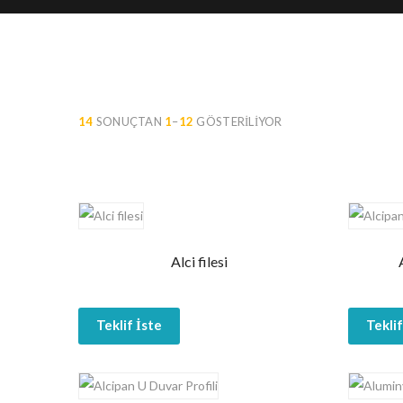
14
SONUÇTAN
1
–
12
GÖSTERILIYOR
Alci filesi
Teklif İste
Teklif