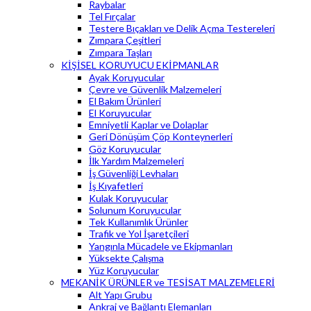
Raybalar
Tel Fırçalar
Testere Bıçakları ve Delik Açma Testereleri
Zımpara Çeşitleri
Zımpara Taşları
KİŞİSEL KORUYUCU EKİPMANLAR
Ayak Koruyucular
Çevre ve Güvenlik Malzemeleri
El Bakım Ürünleri
El Koruyucular
Emniyetli Kaplar ve Dolaplar
Geri Dönüşüm Çöp Konteynerleri
Göz Koruyucular
İlk Yardım Malzemeleri
İş Güvenliği Levhaları
İş Kıyafetleri
Kulak Koruyucular
Solunum Koruyucular
Tek Kullanımlık Ürünler
Trafik ve Yol İşaretçileri
Yangınla Mücadele ve Ekipmanları
Yüksekte Çalışma
Yüz Koruyucular
MEKANİK ÜRÜNLER ve TESİSAT MALZEMELERİ
Alt Yapı Grubu
Ankraj ve Bağlantı Elemanları