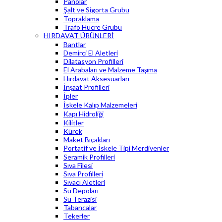
Panolar
Şalt ve Sigorta Grubu
Topraklama
Trafo Hücre Grubu
HIRDAVAT ÜRÜNLERİ
Bantlar
Demirci El Aletleri
Dilatasyon Profilleri
El Arabaları ve Malzeme Taşıma
Hırdavat Aksesuarları
İnşaat Profilleri
İpler
İskele Kalıp Malzemeleri
Kapı Hidroliği
Kilitler
Kürek
Maket Bıçakları
Portatif ve İskele Tipi Merdivenler
Seramik Profilleri
Sıva Filesi
Sıva Profilleri
Sıvacı Aletleri
Su Depoları
Su Terazisi
Tabancalar
Tekerler