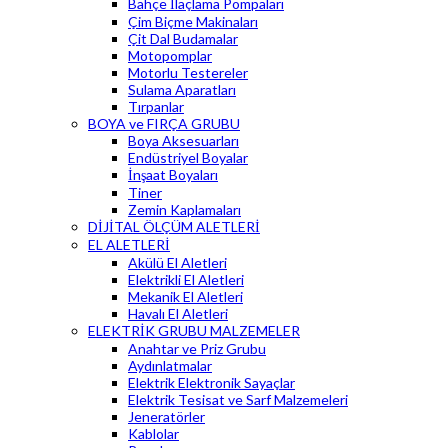
Bahçe İlaçlama Pompaları
Çim Biçme Makinaları
Çit Dal Budamalar
Motopomplar
Motorlu Testereler
Sulama Aparatları
Tırpanlar
BOYA ve FIRÇA GRUBU
Boya Aksesuarları
Endüstriyel Boyalar
İnşaat Boyaları
Tiner
Zemin Kaplamaları
DİJİTAL ÖLÇÜM ALETLERİ
EL ALETLERİ
Akülü El Aletleri
Elektrikli El Aletleri
Mekanik El Aletleri
Havalı El Aletleri
ELEKTRİK GRUBU MALZEMELER
Anahtar ve Priz Grubu
Aydınlatmalar
Elektrik Elektronik Sayaçlar
Elektrik Tesisat ve Sarf Malzemeleri
Jeneratörler
Kablolar