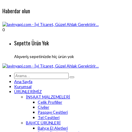
Haberdar olun
0
Sepette Ürün Yok
Alışveriş sepetinizde hiç ürün yok
Ana Sayfa
Kurumsal
ÜRÜNLERİMİZ
İNŞAAT MALZEMELERİ
Çelik Profiller
Çiviler
Paspayı Çeşitleri
Tel Çeşitleri
BAHÇE ÜRÜNLERİ
Bahçe El Aletleri