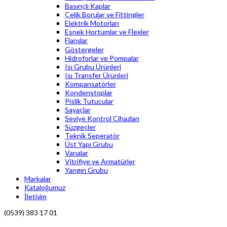
Basınçlı Kaplar
Çelik Borular ve Fittingler
Elektrik Motorları
Esnek Hortumlar ve Flexler
Flanşlar
Göstergeler
Hidroforlar ve Pompalar
Isı Grubu Ürünleri
Isı Transfer Ürünleri
Kompansatörler
Kondenstoplar
Pislik Tutucular
Sayaçlar
Seviye Kontrol Cihazları
Süzgeçler
Teknik Seperatör
Üst Yapı Grubu
Vanalar
Vitrifiye ve Armatürler
Yangın Grubu
Markalar
Kataloğumuz
İletişim
(0539) 383 17 01