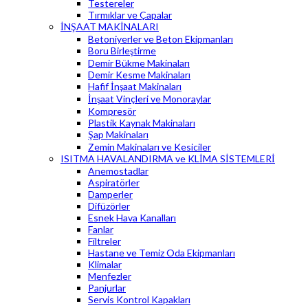
Testereler
Tırmıklar ve Çapalar
İNŞAAT MAKİNALARI
Betoniyerler ve Beton Ekipmanları
Boru Birleştirme
Demir Bükme Makinaları
Demir Kesme Makinaları
Hafif İnşaat Makinaları
İnşaat Vinçleri ve Monoraylar
Kompresör
Plastik Kaynak Makinaları
Şap Makinaları
Zemin Makinaları ve Kesiciler
ISITMA HAVALANDIRMA ve KLİMA SİSTEMLERİ
Anemostadlar
Aspiratörler
Damperler
Difüzörler
Esnek Hava Kanalları
Fanlar
Filtreler
Hastane ve Temiz Oda Ekipmanları
Klimalar
Menfezler
Panjurlar
Servis Kontrol Kapakları