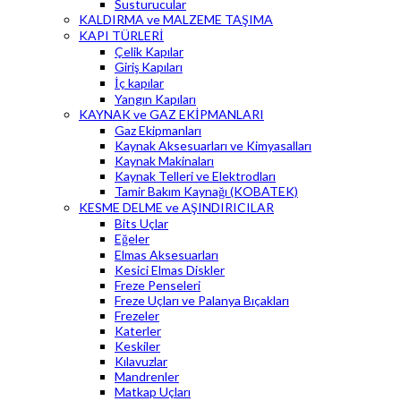
Susturucular
KALDIRMA ve MALZEME TAŞIMA
KAPI TÜRLERİ
Çelik Kapılar
Giriş Kapıları
İç kapılar
Yangın Kapıları
KAYNAK ve GAZ EKİPMANLARI
Gaz Ekipmanları
Kaynak Aksesuarları ve Kimyasalları
Kaynak Makinaları
Kaynak Telleri ve Elektrodları
Tamir Bakım Kaynağı (KOBATEK)
KESME DELME ve AŞINDIRICILAR
Bits Uçlar
Eğeler
Elmas Aksesuarları
Kesici Elmas Diskler
Freze Penseleri
Freze Uçları ve Palanya Bıçakları
Frezeler
Katerler
Keskiler
Kılavuzlar
Mandrenler
Matkap Uçları