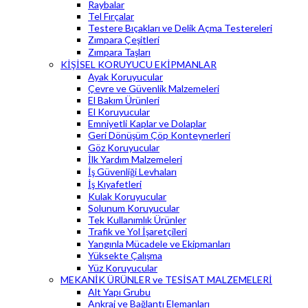
Raybalar
Tel Fırçalar
Testere Bıçakları ve Delik Açma Testereleri
Zımpara Çeşitleri
Zımpara Taşları
KİŞİSEL KORUYUCU EKİPMANLAR
Ayak Koruyucular
Çevre ve Güvenlik Malzemeleri
El Bakım Ürünleri
El Koruyucular
Emniyetli Kaplar ve Dolaplar
Geri Dönüşüm Çöp Konteynerleri
Göz Koruyucular
İlk Yardım Malzemeleri
İş Güvenliği Levhaları
İş Kıyafetleri
Kulak Koruyucular
Solunum Koruyucular
Tek Kullanımlık Ürünler
Trafik ve Yol İşaretçileri
Yangınla Mücadele ve Ekipmanları
Yüksekte Çalışma
Yüz Koruyucular
MEKANİK ÜRÜNLER ve TESİSAT MALZEMELERİ
Alt Yapı Grubu
Ankraj ve Bağlantı Elemanları