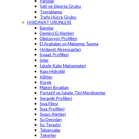
Panolar
Şalt ve Sigorta Grubu
Topraklama
Trafo Hücre Grubu
HIRDAVAT ÜRÜNLERİ
Bantlar
Demirci El Aletleri
Dilatasyon Profilleri
El Arabaları ve Malzeme Taşıma
Hırdavat Aksesuarları
İnşaat Profilleri
İpler
İskele Kalıp Malzemeleri
Kapı Hidroliği
Kilitler
Kürek
Maket Bıçakları
Portatif ve İskele Tipi Merdivenler
Seramik Profilleri
Sıva Filesi
Sıva Profilleri
Sıvacı Aletleri
Su Depoları
Su Terazisi
Tabancalar
Tekerler