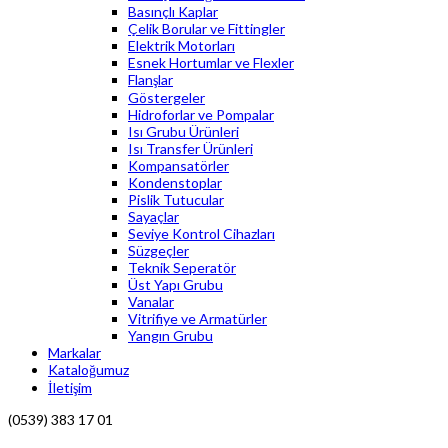
Basınçlı Kaplar
Çelik Borular ve Fittingler
Elektrik Motorları
Esnek Hortumlar ve Flexler
Flanşlar
Göstergeler
Hidroforlar ve Pompalar
Isı Grubu Ürünleri
Isı Transfer Ürünleri
Kompansatörler
Kondenstoplar
Pislik Tutucular
Sayaçlar
Seviye Kontrol Cihazları
Süzgeçler
Teknik Seperatör
Üst Yapı Grubu
Vanalar
Vitrifiye ve Armatürler
Yangın Grubu
Markalar
Kataloğumuz
İletişim
(0539) 383 17 01