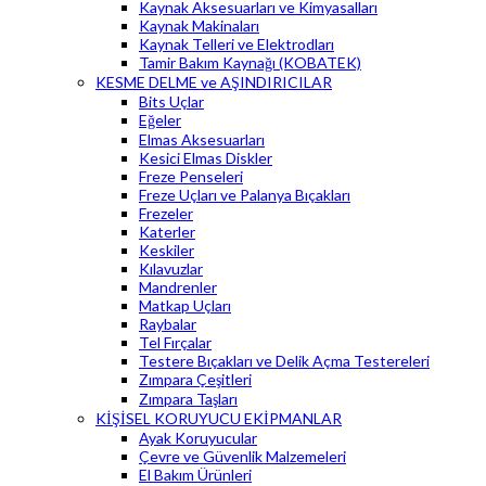
Kaynak Aksesuarları ve Kimyasalları
Kaynak Makinaları
Kaynak Telleri ve Elektrodları
Tamir Bakım Kaynağı (KOBATEK)
KESME DELME ve AŞINDIRICILAR
Bits Uçlar
Eğeler
Elmas Aksesuarları
Kesici Elmas Diskler
Freze Penseleri
Freze Uçları ve Palanya Bıçakları
Frezeler
Katerler
Keskiler
Kılavuzlar
Mandrenler
Matkap Uçları
Raybalar
Tel Fırçalar
Testere Bıçakları ve Delik Açma Testereleri
Zımpara Çeşitleri
Zımpara Taşları
KİŞİSEL KORUYUCU EKİPMANLAR
Ayak Koruyucular
Çevre ve Güvenlik Malzemeleri
El Bakım Ürünleri