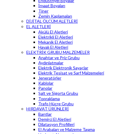
Endüstriyel Boyalar
İnşaat Boyaları
Tiner
Zemin Kaplamaları
DİJİTAL ÖLÇÜM ALETLERİ
EL ALETLERİ
Akülü El Aletleri
Elektrikli El Aletleri
Mekanik El Aletleri
Havalı El Aletleri
ELEKTRİK GRUBU MALZEMELER
Anahtar ve Priz Grubu
Aydınlatmalar
Elektrik Elektronik Sayaçlar
Elektrik Tesisat ve Sarf Malzemeleri
Jeneratörler
Kablolar
Panolar
Şalt ve Sigorta Grubu
Topraklama
Trafo Hücre Grubu
HIRDAVAT ÜRÜNLERİ
Bantlar
Demirci El Aletleri
Dilatasyon Profilleri
El Arabaları ve Malzeme Taşıma