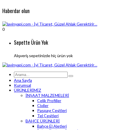
Haberdar olun
0
Sepette Ürün Yok
Alışveriş sepetinizde hiç ürün yok
Ana Sayfa
Kurumsal
ÜRÜNLERİMİZ
İNŞAAT MALZEMELERİ
Çelik Profiller
Çiviler
Paspayı Çeşitleri
Tel Çeşitleri
BAHÇE ÜRÜNLERİ
Bahçe El Aletleri