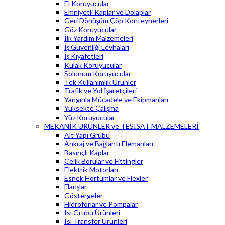
El Koruyucular
Emniyetli Kaplar ve Dolaplar
Geri Dönüşüm Çöp Konteynerleri
Göz Koruyucular
İlk Yardım Malzemeleri
İş Güvenliği Levhaları
İş Kıyafetleri
Kulak Koruyucular
Solunum Koruyucular
Tek Kullanımlık Ürünler
Trafik ve Yol İşaretçileri
Yangınla Mücadele ve Ekipmanları
Yüksekte Çalışma
Yüz Koruyucular
MEKANİK ÜRÜNLER ve TESİSAT MALZEMELERİ
Alt Yapı Grubu
Ankraj ve Bağlantı Elemanları
Basınçlı Kaplar
Çelik Borular ve Fittingler
Elektrik Motorları
Esnek Hortumlar ve Flexler
Flanşlar
Göstergeler
Hidroforlar ve Pompalar
Isı Grubu Ürünleri
Isı Transfer Ürünleri