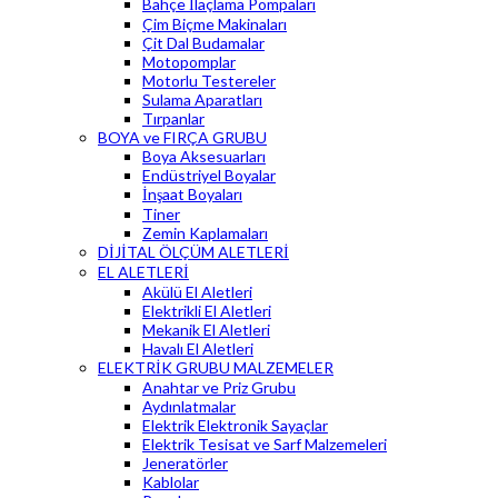
Bahçe İlaçlama Pompaları
Çim Biçme Makinaları
Çit Dal Budamalar
Motopomplar
Motorlu Testereler
Sulama Aparatları
Tırpanlar
BOYA ve FIRÇA GRUBU
Boya Aksesuarları
Endüstriyel Boyalar
İnşaat Boyaları
Tiner
Zemin Kaplamaları
DİJİTAL ÖLÇÜM ALETLERİ
EL ALETLERİ
Akülü El Aletleri
Elektrikli El Aletleri
Mekanik El Aletleri
Havalı El Aletleri
ELEKTRİK GRUBU MALZEMELER
Anahtar ve Priz Grubu
Aydınlatmalar
Elektrik Elektronik Sayaçlar
Elektrik Tesisat ve Sarf Malzemeleri
Jeneratörler
Kablolar