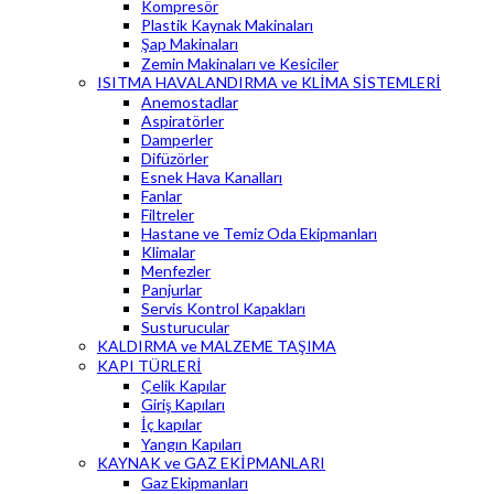
Kompresör
Plastik Kaynak Makinaları
Şap Makinaları
Zemin Makinaları ve Kesiciler
ISITMA HAVALANDIRMA ve KLİMA SİSTEMLERİ
Anemostadlar
Aspiratörler
Damperler
Difüzörler
Esnek Hava Kanalları
Fanlar
Filtreler
Hastane ve Temiz Oda Ekipmanları
Klimalar
Menfezler
Panjurlar
Servis Kontrol Kapakları
Susturucular
KALDIRMA ve MALZEME TAŞIMA
KAPI TÜRLERİ
Çelik Kapılar
Giriş Kapıları
İç kapılar
Yangın Kapıları
KAYNAK ve GAZ EKİPMANLARI
Gaz Ekipmanları