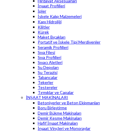
Hırdavat Aksesuarları
İnşaat Profilleri
İpler
İskele Kalıp Malzemeleri
Kapı Hidroliği
Kilitler
Kürek
Maket Bıçakları
Portatif ve İskele Tipi Merdivenler
Seramik Profilleri
Sıva Filesi
Sıva Profilleri
Sıvacı Aletleri
Su Depoları
Su Terazisi
Tabancalar
Tekerler
Testereler
Tırmıklar ve Çapalar
İNŞAAT MAKİNALARI
Betoniyerler ve Beton Ekipmanları
Boru Birleştirme
Demir Bükme Makinaları
Demir Kesme Makinaları
Hafif İnşaat Makinaları
İnşaat Vinçleri ve Monoraylar