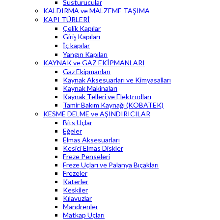
Susturucular
KALDIRMA ve MALZEME TAŞIMA
KAPI TÜRLERİ
Çelik Kapılar
Giriş Kapıları
İç kapılar
Yangın Kapıları
KAYNAK ve GAZ EKİPMANLARI
Gaz Ekipmanları
Kaynak Aksesuarları ve Kimyasalları
Kaynak Makinaları
Kaynak Telleri ve Elektrodları
Tamir Bakım Kaynağı (KOBATEK)
KESME DELME ve AŞINDIRICILAR
Bits Uçlar
Eğeler
Elmas Aksesuarları
Kesici Elmas Diskler
Freze Penseleri
Freze Uçları ve Palanya Bıçakları
Frezeler
Katerler
Keskiler
Kılavuzlar
Mandrenler
Matkap Uçları