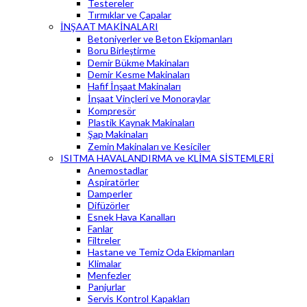
Testereler
Tırmıklar ve Çapalar
İNŞAAT MAKİNALARI
Betoniyerler ve Beton Ekipmanları
Boru Birleştirme
Demir Bükme Makinaları
Demir Kesme Makinaları
Hafif İnşaat Makinaları
İnşaat Vinçleri ve Monoraylar
Kompresör
Plastik Kaynak Makinaları
Şap Makinaları
Zemin Makinaları ve Kesiciler
ISITMA HAVALANDIRMA ve KLİMA SİSTEMLERİ
Anemostadlar
Aspiratörler
Damperler
Difüzörler
Esnek Hava Kanalları
Fanlar
Filtreler
Hastane ve Temiz Oda Ekipmanları
Klimalar
Menfezler
Panjurlar
Servis Kontrol Kapakları