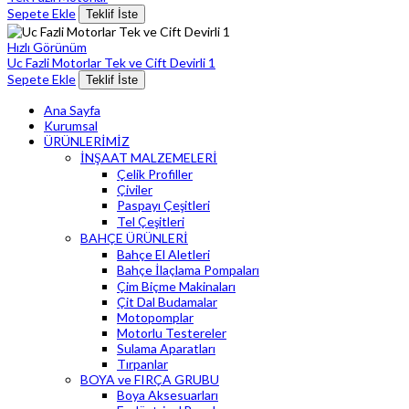
Sepete Ekle
Teklif İste
Hızlı Görünüm
Uc Fazli Motorlar Tek ve Cift Devirli 1
Sepete Ekle
Teklif İste
Ana Sayfa
Kurumsal
ÜRÜNLERİMİZ
İNŞAAT MALZEMELERİ
Çelik Profiller
Çiviler
Paspayı Çeşitleri
Tel Çeşitleri
BAHÇE ÜRÜNLERİ
Bahçe El Aletleri
Bahçe İlaçlama Pompaları
Çim Biçme Makinaları
Çit Dal Budamalar
Motopomplar
Motorlu Testereler
Sulama Aparatları
Tırpanlar
BOYA ve FIRÇA GRUBU
Boya Aksesuarları