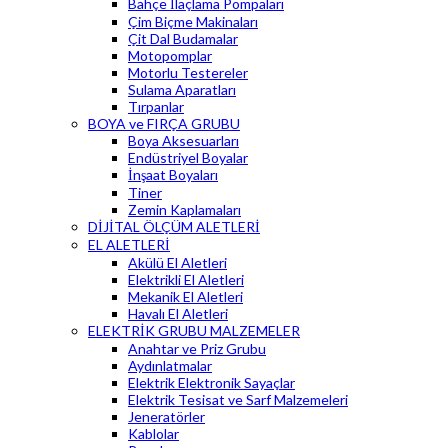
Bahçe İlaçlama Pompaları
Çim Biçme Makinaları
Çit Dal Budamalar
Motopomplar
Motorlu Testereler
Sulama Aparatları
Tırpanlar
BOYA ve FIRÇA GRUBU
Boya Aksesuarları
Endüstriyel Boyalar
İnşaat Boyaları
Tiner
Zemin Kaplamaları
DİJİTAL ÖLÇÜM ALETLERİ
EL ALETLERİ
Akülü El Aletleri
Elektrikli El Aletleri
Mekanik El Aletleri
Havalı El Aletleri
ELEKTRİK GRUBU MALZEMELER
Anahtar ve Priz Grubu
Aydınlatmalar
Elektrik Elektronik Sayaçlar
Elektrik Tesisat ve Sarf Malzemeleri
Jeneratörler
Kablolar