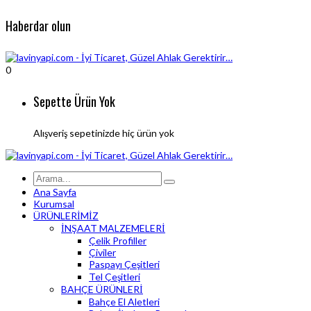
Haberdar olun
0
Sepette Ürün Yok
Alışveriş sepetinizde hiç ürün yok
Ana Sayfa
Kurumsal
ÜRÜNLERİMİZ
İNŞAAT MALZEMELERİ
Çelik Profiller
Çiviler
Paspayı Çeşitleri
Tel Çeşitleri
BAHÇE ÜRÜNLERİ
Bahçe El Aletleri