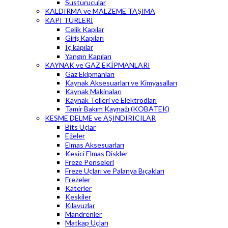
Susturucular
KALDIRMA ve MALZEME TAŞIMA
KAPI TÜRLERİ
Çelik Kapılar
Giriş Kapıları
İç kapılar
Yangın Kapıları
KAYNAK ve GAZ EKİPMANLARI
Gaz Ekipmanları
Kaynak Aksesuarları ve Kimyasalları
Kaynak Makinaları
Kaynak Telleri ve Elektrodları
Tamir Bakım Kaynağı (KOBATEK)
KESME DELME ve AŞINDIRICILAR
Bits Uçlar
Eğeler
Elmas Aksesuarları
Kesici Elmas Diskler
Freze Penseleri
Freze Uçları ve Palanya Bıçakları
Frezeler
Katerler
Keskiler
Kılavuzlar
Mandrenler
Matkap Uçları