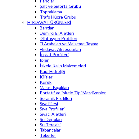
Panolar
Şalt ve Sigorta Grubu
Topraklama
Trafo Hücre Grubu
HIRDAVAT ÜRÜNLERİ
Bantlar
Demirci El Aletleri
Dilatasyon Profilleri
El Arabaları ve Malzeme Taşıma
Hırdavat Aksesuarları
İnşaat Profilleri
İpler
İskele Kalıp Malzemeleri
Kapı Hidroliği
Kilitler
Kürek
Maket Bıçakları
Portatif ve İskele Tipi Merdivenler
Seramik Profilleri
Sıva Filesi
Sıva Profilleri
Sıvacı Aletleri
Su Depoları
Su Terazisi
Tabancalar
Tekerler