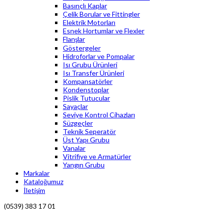
Basınçlı Kaplar
Çelik Borular ve Fittingler
Elektrik Motorları
Esnek Hortumlar ve Flexler
Flanşlar
Göstergeler
Hidroforlar ve Pompalar
Isı Grubu Ürünleri
Isı Transfer Ürünleri
Kompansatörler
Kondenstoplar
Pislik Tutucular
Sayaçlar
Seviye Kontrol Cihazları
Süzgeçler
Teknik Seperatör
Üst Yapı Grubu
Vanalar
Vitrifiye ve Armatürler
Yangın Grubu
Markalar
Kataloğumuz
İletişim
(0539) 383 17 01