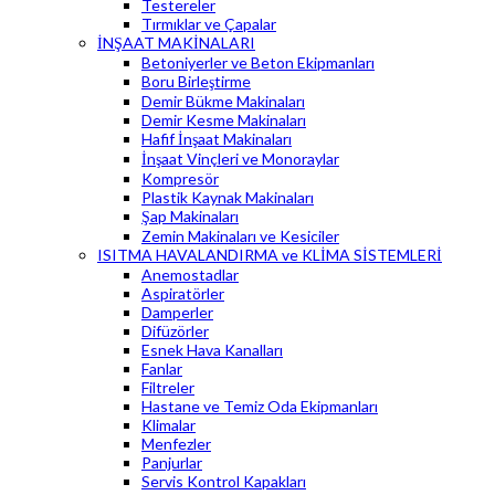
Testereler
Tırmıklar ve Çapalar
İNŞAAT MAKİNALARI
Betoniyerler ve Beton Ekipmanları
Boru Birleştirme
Demir Bükme Makinaları
Demir Kesme Makinaları
Hafif İnşaat Makinaları
İnşaat Vinçleri ve Monoraylar
Kompresör
Plastik Kaynak Makinaları
Şap Makinaları
Zemin Makinaları ve Kesiciler
ISITMA HAVALANDIRMA ve KLİMA SİSTEMLERİ
Anemostadlar
Aspiratörler
Damperler
Difüzörler
Esnek Hava Kanalları
Fanlar
Filtreler
Hastane ve Temiz Oda Ekipmanları
Klimalar
Menfezler
Panjurlar
Servis Kontrol Kapakları