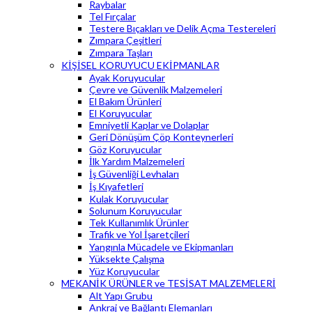
Raybalar
Tel Fırçalar
Testere Bıçakları ve Delik Açma Testereleri
Zımpara Çeşitleri
Zımpara Taşları
KİŞİSEL KORUYUCU EKİPMANLAR
Ayak Koruyucular
Çevre ve Güvenlik Malzemeleri
El Bakım Ürünleri
El Koruyucular
Emniyetli Kaplar ve Dolaplar
Geri Dönüşüm Çöp Konteynerleri
Göz Koruyucular
İlk Yardım Malzemeleri
İş Güvenliği Levhaları
İş Kıyafetleri
Kulak Koruyucular
Solunum Koruyucular
Tek Kullanımlık Ürünler
Trafik ve Yol İşaretçileri
Yangınla Mücadele ve Ekipmanları
Yüksekte Çalışma
Yüz Koruyucular
MEKANİK ÜRÜNLER ve TESİSAT MALZEMELERİ
Alt Yapı Grubu
Ankraj ve Bağlantı Elemanları