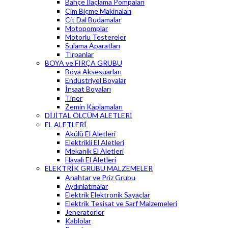
Bahçe İlaçlama Pompaları
Çim Biçme Makinaları
Çit Dal Budamalar
Motopomplar
Motorlu Testereler
Sulama Aparatları
Tırpanlar
BOYA ve FIRÇA GRUBU
Boya Aksesuarları
Endüstriyel Boyalar
İnşaat Boyaları
Tiner
Zemin Kaplamaları
DİJİTAL ÖLÇÜM ALETLERİ
EL ALETLERİ
Akülü El Aletleri
Elektrikli El Aletleri
Mekanik El Aletleri
Havalı El Aletleri
ELEKTRİK GRUBU MALZEMELER
Anahtar ve Priz Grubu
Aydınlatmalar
Elektrik Elektronik Sayaçlar
Elektrik Tesisat ve Sarf Malzemeleri
Jeneratörler
Kablolar