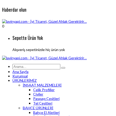
Haberdar olun
0
Sepette Ürün Yok
Alışveriş sepetinizde hiç ürün yok
Ana Sayfa
Kurumsal
ÜRÜNLERİMİZ
İNŞAAT MALZEMELERİ
Çelik Profiller
Çiviler
Paspayı Çeşitleri
Tel Çeşitleri
BAHÇE ÜRÜNLERİ
Bahçe El Aletleri