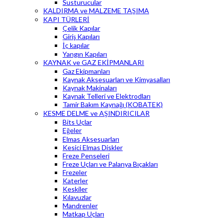
Susturucular
KALDIRMA ve MALZEME TAŞIMA
KAPI TÜRLERİ
Çelik Kapılar
Giriş Kapıları
İç kapılar
Yangın Kapıları
KAYNAK ve GAZ EKİPMANLARI
Gaz Ekipmanları
Kaynak Aksesuarları ve Kimyasalları
Kaynak Makinaları
Kaynak Telleri ve Elektrodları
Tamir Bakım Kaynağı (KOBATEK)
KESME DELME ve AŞINDIRICILAR
Bits Uçlar
Eğeler
Elmas Aksesuarları
Kesici Elmas Diskler
Freze Penseleri
Freze Uçları ve Palanya Bıçakları
Frezeler
Katerler
Keskiler
Kılavuzlar
Mandrenler
Matkap Uçları