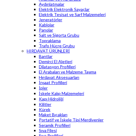
Aydınlatmalar
Elektrik Elektronik Sayaçlar
Elektrik Tesisat ve Sarf Malzemeleri
Jeneratörler
Kablolar
Panolar
Şalt ve Sigorta Grubu
Topraklama
Trafo Hücre Grubu
HIRDAVAT ÜRÜNLERİ
Bantlar
Demirci El Aletleri
Dilatasyon Profilleri
El Arabaları ve Malzeme Taşıma
Hırdavat Aksesuarları
İnşaat Profilleri
İpler
İskele Kalıp Malzemeleri
Kapı Hidroliği
Kilitler
Kürek
Maket Bıçakları
Portatif ve İskele Tipi Merdivenler
Seramik Profilleri
Sıva Filesi
Sıva Profilleri