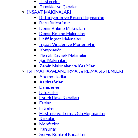
Testereler
Tırmıklar ve Çapalar
İNŞAAT MAKİNALARI
Betoniyerler ve Beton Ekipmanları
Boru Birleştirme
Demir Bükme Makinaları
Demir Kesme Makinaları
Hafif İnşaat Makinaları
İnşaat Vinçleri ve Monoraylar
Kompresör
Plastik Kaynak Makinaları
Şap Makinaları
Zemin Makinaları ve Kesiciler
ISITMA HAVALANDIRMA ve KLİMA SİSTEMLERİ
Anemostadlar
Aspiratörler
Damperler
Difüzörler
Esnek Hava Kanalları
Fanlar
Filtreler
Hastane ve Temiz Oda Ekipmanları
Klimalar
Menfezler
Panjurlar
Servis Kontrol Kapakları