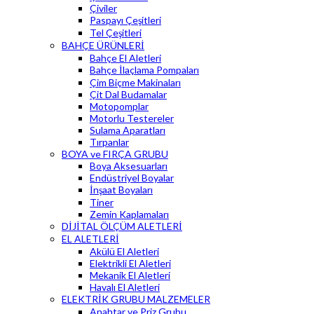
Çiviler
Paspayı Çeşitleri
Tel Çeşitleri
BAHÇE ÜRÜNLERİ
Bahçe El Aletleri
Bahçe İlaçlama Pompaları
Çim Biçme Makinaları
Çit Dal Budamalar
Motopomplar
Motorlu Testereler
Sulama Aparatları
Tırpanlar
BOYA ve FIRÇA GRUBU
Boya Aksesuarları
Endüstriyel Boyalar
İnşaat Boyaları
Tiner
Zemin Kaplamaları
DİJİTAL ÖLÇÜM ALETLERİ
EL ALETLERİ
Akülü El Aletleri
Elektrikli El Aletleri
Mekanik El Aletleri
Havalı El Aletleri
ELEKTRİK GRUBU MALZEMELER
Anahtar ve Priz Grubu