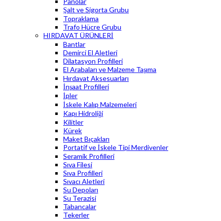
Panolar
Şalt ve Sigorta Grubu
Topraklama
Trafo Hücre Grubu
HIRDAVAT ÜRÜNLERİ
Bantlar
Demirci El Aletleri
Dilatasyon Profilleri
El Arabaları ve Malzeme Taşıma
Hırdavat Aksesuarları
İnşaat Profilleri
İpler
İskele Kalıp Malzemeleri
Kapı Hidroliği
Kilitler
Kürek
Maket Bıçakları
Portatif ve İskele Tipi Merdivenler
Seramik Profilleri
Sıva Filesi
Sıva Profilleri
Sıvacı Aletleri
Su Depoları
Su Terazisi
Tabancalar
Tekerler