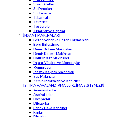
Sıvacı Aletleri
Su Depoları
Su Terazisi
Tabancalar
Tekerler
Testereler
Tırmıklar ve Çapalar
İNŞAAT MAKİNALARI
Betoniyerler ve Beton Ekipmanları
Boru Birleştirme
Demir Bükme Makinaları
Demir Kesme Makinaları
Hafif İnşaat Makinaları
İnşaat Vinçleri ve Monoraylar
Kompresör
Plastik Kaynak Makinaları
Şap Makinaları
Zemin Makinaları ve Kesiciler
ISITMA HAVALANDIRMA ve KLİMA SİSTEMLERİ
Anemostadlar
Aspiratörler
Damperler
Difüzörler
Esnek Hava Kanalları
Fanlar
Filtreler