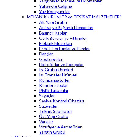
Yangınla Mücadele ve Ekipmanları
Yüksekte Çalışma
Yüz Koruyucular
MEKANİK ÜRÜNLER ve TESİSAT MALZEMELERİ
Alt Yapı Grubu
Ankraj ve Bağlantı Elemanları
Basınçlı Kaplar
Çelik Borular ve Fittingler
Elektrik Motorları
Esnek Hortumlar ve Flexler
Flanşlar
Göstergeler
Hidroforlar ve Pompalar
Isı Grubu Ürünleri
Isı Transfer Ürünleri
Kompansatörler
Kondenstoplar
Pislik Tutucular
Sayaçlar
Seviye Kontrol Cihazları
Süzgeçler
Teknik Seperatör
Üst Yapı Grubu
Vanalar
Vitrifiye ve Armatürler
Yangın Grubu