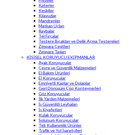
Frezeler
Katerler
Keskiler
Kılavuzlar
Mandrenler
Matkap Uçları
Raybalar
Tel Fırçalar
Testere Bıçakları ve Delik Açma Testereleri
Zımpara Çeşitleri
Zımpara Taşları
KİŞİSEL KORUYUCU EKİPMANLAR
Ayak Koruyucular
Çevre ve Güvenlik Malzemeleri
El Bakım Ürünleri
El Koruyucular
Emniyetli Kaplar ve Dolaplar
Geri Dönüşüm Çöp Konteynerleri
Göz Koruyucular
İlk Yardım Malzemeleri
İş Güvenliği Levhaları
İş Kıyafetleri
Kulak Koruyucular
Solunum Koruyucular
Tek Kullanımlık Ürünler
Trafik ve Yol İşaretçileri