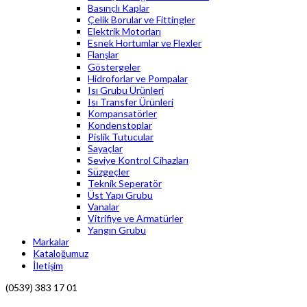
Basınçlı Kaplar
Çelik Borular ve Fittingler
Elektrik Motorları
Esnek Hortumlar ve Flexler
Flanşlar
Göstergeler
Hidroforlar ve Pompalar
Isı Grubu Ürünleri
Isı Transfer Ürünleri
Kompansatörler
Kondenstoplar
Pislik Tutucular
Sayaçlar
Seviye Kontrol Cihazları
Süzgeçler
Teknik Seperatör
Üst Yapı Grubu
Vanalar
Vitrifiye ve Armatürler
Yangın Grubu
Markalar
Kataloğumuz
İletişim
(0539) 383 17 01