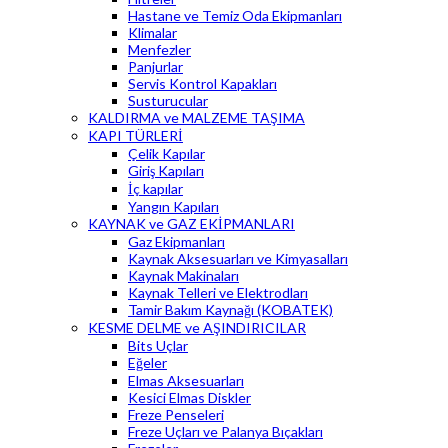
Hastane ve Temiz Oda Ekipmanları
Klimalar
Menfezler
Panjurlar
Servis Kontrol Kapakları
Susturucular
KALDIRMA ve MALZEME TAŞIMA
KAPI TÜRLERİ
Çelik Kapılar
Giriş Kapıları
İç kapılar
Yangın Kapıları
KAYNAK ve GAZ EKİPMANLARI
Gaz Ekipmanları
Kaynak Aksesuarları ve Kimyasalları
Kaynak Makinaları
Kaynak Telleri ve Elektrodları
Tamir Bakım Kaynağı (KOBATEK)
KESME DELME ve AŞINDIRICILAR
Bits Uçlar
Eğeler
Elmas Aksesuarları
Kesici Elmas Diskler
Freze Penseleri
Freze Uçları ve Palanya Bıçakları