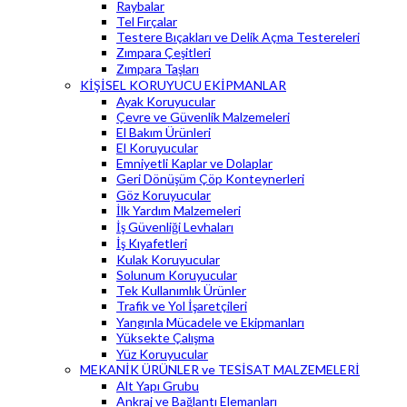
Raybalar
Tel Fırçalar
Testere Bıçakları ve Delik Açma Testereleri
Zımpara Çeşitleri
Zımpara Taşları
KİŞİSEL KORUYUCU EKİPMANLAR
Ayak Koruyucular
Çevre ve Güvenlik Malzemeleri
El Bakım Ürünleri
El Koruyucular
Emniyetli Kaplar ve Dolaplar
Geri Dönüşüm Çöp Konteynerleri
Göz Koruyucular
İlk Yardım Malzemeleri
İş Güvenliği Levhaları
İş Kıyafetleri
Kulak Koruyucular
Solunum Koruyucular
Tek Kullanımlık Ürünler
Trafik ve Yol İşaretçileri
Yangınla Mücadele ve Ekipmanları
Yüksekte Çalışma
Yüz Koruyucular
MEKANİK ÜRÜNLER ve TESİSAT MALZEMELERİ
Alt Yapı Grubu
Ankraj ve Bağlantı Elemanları