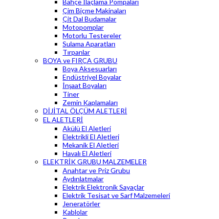
Bahçe İlaçlama Pompaları
Çim Biçme Makinaları
Çit Dal Budamalar
Motopomplar
Motorlu Testereler
Sulama Aparatları
Tırpanlar
BOYA ve FIRÇA GRUBU
Boya Aksesuarları
Endüstriyel Boyalar
İnşaat Boyaları
Tiner
Zemin Kaplamaları
DİJİTAL ÖLÇÜM ALETLERİ
EL ALETLERİ
Akülü El Aletleri
Elektrikli El Aletleri
Mekanik El Aletleri
Havalı El Aletleri
ELEKTRİK GRUBU MALZEMELER
Anahtar ve Priz Grubu
Aydınlatmalar
Elektrik Elektronik Sayaçlar
Elektrik Tesisat ve Sarf Malzemeleri
Jeneratörler
Kablolar