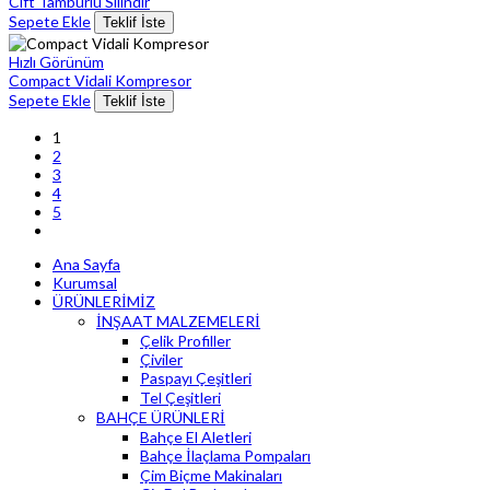
Cift Tamburlu Silindir
Sepete Ekle
Teklif İste
Hızlı Görünüm
Compact Vidali Kompresor
Sepete Ekle
Teklif İste
1
2
3
4
5
Ana Sayfa
Kurumsal
ÜRÜNLERİMİZ
İNŞAAT MALZEMELERİ
Çelik Profiller
Çiviler
Paspayı Çeşitleri
Tel Çeşitleri
BAHÇE ÜRÜNLERİ
Bahçe El Aletleri
Bahçe İlaçlama Pompaları
Çim Biçme Makinaları