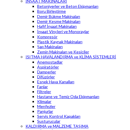
İNŞAAT MAKİNALARI
Betoniyerler ve Beton Ekipmanları
Boru Birleştirme
Demir Bükme Makinaları
Demir Kesme Makinaları
Hafif İnşaat Makinaları
İnşaat Vinçleri ve Monoraylar
Kompresör
Plastik Kaynak Makinaları
Şap Makinaları
Zemin Makinaları ve Kesiciler
ISITMA HAVALANDIRMA ve KLİMA SİSTEMLERİ
Anemostadlar
Aspiratörler
Damperler
Difüzörler
Esnek Hava Kanalları
Fanlar
Filtreler
Hastane ve Temiz Oda Ekipmanları
Klimalar
Menfezler
Panjurlar
Servis Kontrol Kapakları
Susturucular
KALDIRMA ve MALZEME TAŞIMA