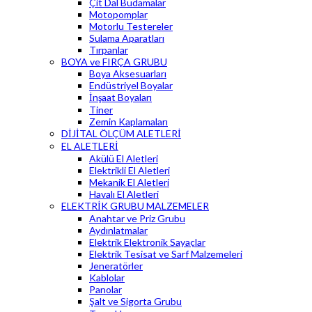
Çit Dal Budamalar
Motopomplar
Motorlu Testereler
Sulama Aparatları
Tırpanlar
BOYA ve FIRÇA GRUBU
Boya Aksesuarları
Endüstriyel Boyalar
İnşaat Boyaları
Tiner
Zemin Kaplamaları
DİJİTAL ÖLÇÜM ALETLERİ
EL ALETLERİ
Akülü El Aletleri
Elektrikli El Aletleri
Mekanik El Aletleri
Havalı El Aletleri
ELEKTRİK GRUBU MALZEMELER
Anahtar ve Priz Grubu
Aydınlatmalar
Elektrik Elektronik Sayaçlar
Elektrik Tesisat ve Sarf Malzemeleri
Jeneratörler
Kablolar
Panolar
Şalt ve Sigorta Grubu