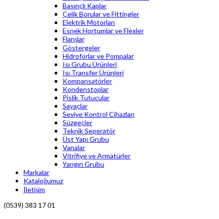
Basınçlı Kaplar
Çelik Borular ve Fittingler
Elektrik Motorları
Esnek Hortumlar ve Flexler
Flanşlar
Göstergeler
Hidroforlar ve Pompalar
Isı Grubu Ürünleri
Isı Transfer Ürünleri
Kompansatörler
Kondenstoplar
Pislik Tutucular
Sayaçlar
Seviye Kontrol Cihazları
Süzgeçler
Teknik Seperatör
Üst Yapı Grubu
Vanalar
Vitrifiye ve Armatürler
Yangın Grubu
Markalar
Kataloğumuz
İletişim
(0539) 383 17 01