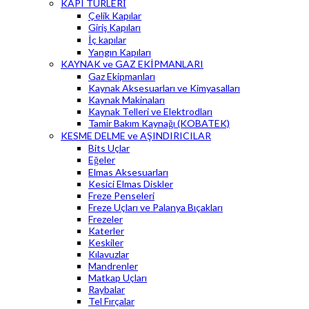
KAPI TÜRLERİ
Çelik Kapılar
Giriş Kapıları
İç kapılar
Yangın Kapıları
KAYNAK ve GAZ EKİPMANLARI
Gaz Ekipmanları
Kaynak Aksesuarları ve Kimyasalları
Kaynak Makinaları
Kaynak Telleri ve Elektrodları
Tamir Bakım Kaynağı (KOBATEK)
KESME DELME ve AŞINDIRICILAR
Bits Uçlar
Eğeler
Elmas Aksesuarları
Kesici Elmas Diskler
Freze Penseleri
Freze Uçları ve Palanya Bıçakları
Frezeler
Katerler
Keskiler
Kılavuzlar
Mandrenler
Matkap Uçları
Raybalar
Tel Fırçalar