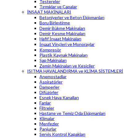
Testereler
Tırmıklar ve Çapalar
İNŞAAT MAKİNALARI
Betoniyerler ve Beton Ekipmanları
Boru Birleştirme
Demir Bükme Makinaları
Demir Kesme Makinaları
Hafif İnşaat Makinaları
İnşaat Vinçleri ve Monoraylar
Kompresör
Plastik Kaynak Makinaları
Şap Makinaları
Zemin Makinaları ve Kesiciler
ISITMA HAVALANDIRMA ve KLİMA SİSTEMLERİ
Anemostadlar
Aspiratörler
Damperler
Difüzörler
Esnek Hava Kanalları
Fanlar
Filtreler
Hastane ve Temiz Oda Ekipmanları
Klimalar
Menfezler
Panjurlar
Servis Kontrol Kapakları