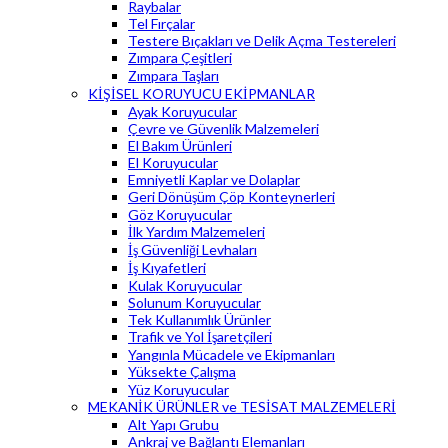
Raybalar
Tel Fırçalar
Testere Bıçakları ve Delik Açma Testereleri
Zımpara Çeşitleri
Zımpara Taşları
KİŞİSEL KORUYUCU EKİPMANLAR
Ayak Koruyucular
Çevre ve Güvenlik Malzemeleri
El Bakım Ürünleri
El Koruyucular
Emniyetli Kaplar ve Dolaplar
Geri Dönüşüm Çöp Konteynerleri
Göz Koruyucular
İlk Yardım Malzemeleri
İş Güvenliği Levhaları
İş Kıyafetleri
Kulak Koruyucular
Solunum Koruyucular
Tek Kullanımlık Ürünler
Trafik ve Yol İşaretçileri
Yangınla Mücadele ve Ekipmanları
Yüksekte Çalışma
Yüz Koruyucular
MEKANİK ÜRÜNLER ve TESİSAT MALZEMELERİ
Alt Yapı Grubu
Ankraj ve Bağlantı Elemanları