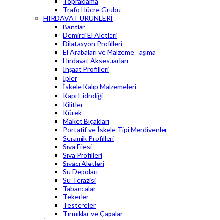
Topraklama
Trafo Hücre Grubu
HIRDAVAT ÜRÜNLERİ
Bantlar
Demirci El Aletleri
Dilatasyon Profilleri
El Arabaları ve Malzeme Taşıma
Hırdavat Aksesuarları
İnşaat Profilleri
İpler
İskele Kalıp Malzemeleri
Kapı Hidroliği
Kilitler
Kürek
Maket Bıçakları
Portatif ve İskele Tipi Merdivenler
Seramik Profilleri
Sıva Filesi
Sıva Profilleri
Sıvacı Aletleri
Su Depoları
Su Terazisi
Tabancalar
Tekerler
Testereler
Tırmıklar ve Çapalar