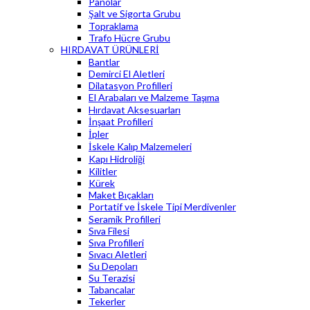
Panolar
Şalt ve Sigorta Grubu
Topraklama
Trafo Hücre Grubu
HIRDAVAT ÜRÜNLERİ
Bantlar
Demirci El Aletleri
Dilatasyon Profilleri
El Arabaları ve Malzeme Taşıma
Hırdavat Aksesuarları
İnşaat Profilleri
İpler
İskele Kalıp Malzemeleri
Kapı Hidroliği
Kilitler
Kürek
Maket Bıçakları
Portatif ve İskele Tipi Merdivenler
Seramik Profilleri
Sıva Filesi
Sıva Profilleri
Sıvacı Aletleri
Su Depoları
Su Terazisi
Tabancalar
Tekerler