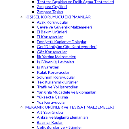
Testere Bıçakları ve Delik Açma Testereleri
Zımpara Çeşitleri
Zımpara Taşları
KİŞİSEL KORUYUCU EKİPMANLAR
Ayak Koruyucular
Çevre ve Güvenlik Malzemeleri
El Bakım Ürünleri
El Koruyucular
Emniyetli Kaplar ve Dolaplar
Geri Dönüşüm Çöp Konteynerleri
Göz Koruyucular
İlk Yardım Malzemeleri
İş Güvenliği Levhaları
İş Kıyafetleri
Kulak Koruyucular
Solunum Koruyucular
Tek Kullanımlık Ürünler
Trafik ve Yol İşaretçileri
Yangınla Mücadele ve Ekipmanları
Yüksekte Çalışma
Yüz Koruyucular
MEKANİK ÜRÜNLER ve TESİSAT MALZEMELERİ
Alt Yapı Grubu
Ankraj ve Bağlantı Elemanları
Basınçlı Kaplar
Çelik Borular ve Fittingler