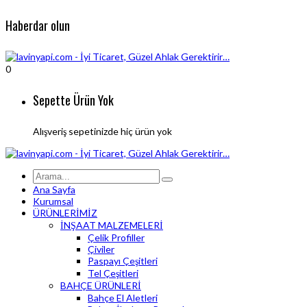
Haberdar olun
0
Sepette Ürün Yok
Alışveriş sepetinizde hiç ürün yok
Ana Sayfa
Kurumsal
ÜRÜNLERİMİZ
İNŞAAT MALZEMELERİ
Çelik Profiller
Çiviler
Paspayı Çeşitleri
Tel Çeşitleri
BAHÇE ÜRÜNLERİ
Bahçe El Aletleri