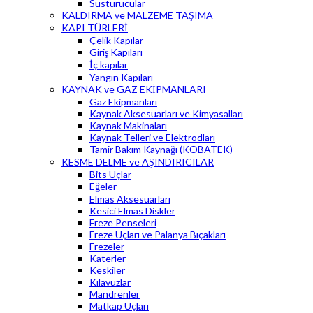
Susturucular
KALDIRMA ve MALZEME TAŞIMA
KAPI TÜRLERİ
Çelik Kapılar
Giriş Kapıları
İç kapılar
Yangın Kapıları
KAYNAK ve GAZ EKİPMANLARI
Gaz Ekipmanları
Kaynak Aksesuarları ve Kimyasalları
Kaynak Makinaları
Kaynak Telleri ve Elektrodları
Tamir Bakım Kaynağı (KOBATEK)
KESME DELME ve AŞINDIRICILAR
Bits Uçlar
Eğeler
Elmas Aksesuarları
Kesici Elmas Diskler
Freze Penseleri
Freze Uçları ve Palanya Bıçakları
Frezeler
Katerler
Keskiler
Kılavuzlar
Mandrenler
Matkap Uçları