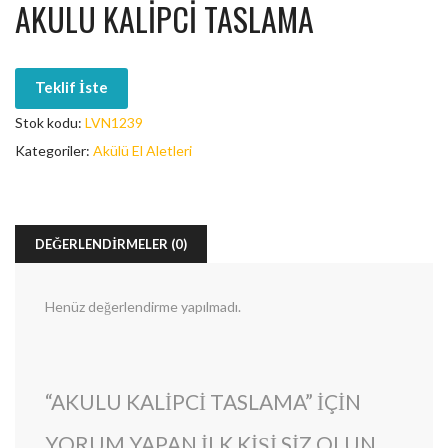
AKULU KALIPCI TASLAMA
Teklif İste
Stok kodu:
LVN1239
Kategoriler:
Akülü El Aletleri
DEĞERLENDIRMELER (0)
Henüz değerlendirme yapılmadı.
“AKULU KALIPCI TASLAMA” IÇIN
YORUM YAPAN ILK KIŞI SIZ OLUN