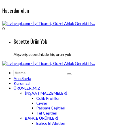
Haberdar olun
0
Sepette Ürün Yok
Alışveriş sepetinizde hiç ürün yok
Ana Sayfa
Kurumsal
ÜRÜNLERİMİZ
İNŞAAT MALZEMELERİ
Çelik Profiller
Çiviler
Paspayı Çeşitleri
Tel Çeşitleri
BAHÇE ÜRÜNLERİ
Bahçe El Aletleri