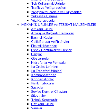
Tek Kullanımlık Ürünler
Trafik ve Yol İşaretçileri
Yangınla Mücadele ve Ekipmanları
Yüksekte Çalışma
Yüz Koruyucular
MEKANİK ÜRÜNLER ve TESİSAT MALZEMELERİ
Alt Yapı Grubu
Ankraj ve Bağlantı Elemanları
Basınçlı Kaplar
Çelik Borular ve Fittingler
Elektrik Motorları
Esnek Hortumlar ve Flexler
Flanşlar
Göstergeler
Hidroforlar ve Pompalar
Isı Grubu Ürünleri
Isı Transfer Ürünleri
Kompansatörler
Kondenstoplar
Pislik Tutucular
Sayaçlar
Seviye Kontrol Cihazları
Süzgeçler
Teknik Seperatör
Üst Yapı Grubu
Vanalar