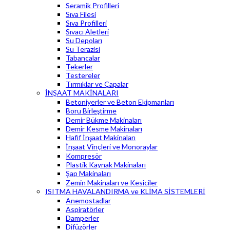
Seramik Profilleri
Sıva Filesi
Sıva Profilleri
Sıvacı Aletleri
Su Depoları
Su Terazisi
Tabancalar
Tekerler
Testereler
Tırmıklar ve Çapalar
İNŞAAT MAKİNALARI
Betoniyerler ve Beton Ekipmanları
Boru Birleştirme
Demir Bükme Makinaları
Demir Kesme Makinaları
Hafif İnşaat Makinaları
İnşaat Vinçleri ve Monoraylar
Kompresör
Plastik Kaynak Makinaları
Şap Makinaları
Zemin Makinaları ve Kesiciler
ISITMA HAVALANDIRMA ve KLİMA SİSTEMLERİ
Anemostadlar
Aspiratörler
Damperler
Difüzörler