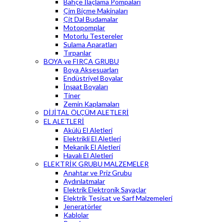
Bahçe İlaçlama Pompaları
Çim Biçme Makinaları
Çit Dal Budamalar
Motopomplar
Motorlu Testereler
Sulama Aparatları
Tırpanlar
BOYA ve FIRÇA GRUBU
Boya Aksesuarları
Endüstriyel Boyalar
İnşaat Boyaları
Tiner
Zemin Kaplamaları
DİJİTAL ÖLÇÜM ALETLERİ
EL ALETLERİ
Akülü El Aletleri
Elektrikli El Aletleri
Mekanik El Aletleri
Havalı El Aletleri
ELEKTRİK GRUBU MALZEMELER
Anahtar ve Priz Grubu
Aydınlatmalar
Elektrik Elektronik Sayaçlar
Elektrik Tesisat ve Sarf Malzemeleri
Jeneratörler
Kablolar