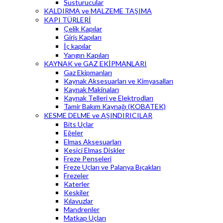
Susturucular
KALDIRMA ve MALZEME TAŞIMA
KAPI TÜRLERİ
Çelik Kapılar
Giriş Kapıları
İç kapılar
Yangın Kapıları
KAYNAK ve GAZ EKİPMANLARI
Gaz Ekipmanları
Kaynak Aksesuarları ve Kimyasalları
Kaynak Makinaları
Kaynak Telleri ve Elektrodları
Tamir Bakım Kaynağı (KOBATEK)
KESME DELME ve AŞINDIRICILAR
Bits Uçlar
Eğeler
Elmas Aksesuarları
Kesici Elmas Diskler
Freze Penseleri
Freze Uçları ve Palanya Bıçakları
Frezeler
Katerler
Keskiler
Kılavuzlar
Mandrenler
Matkap Uçları