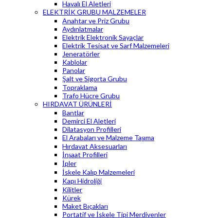
Havalı El Aletleri
ELEKTRİK GRUBU MALZEMELER
Anahtar ve Priz Grubu
Aydınlatmalar
Elektrik Elektronik Sayaçlar
Elektrik Tesisat ve Sarf Malzemeleri
Jeneratörler
Kablolar
Panolar
Şalt ve Sigorta Grubu
Topraklama
Trafo Hücre Grubu
HIRDAVAT ÜRÜNLERİ
Bantlar
Demirci El Aletleri
Dilatasyon Profilleri
El Arabaları ve Malzeme Taşıma
Hırdavat Aksesuarları
İnşaat Profilleri
İpler
İskele Kalıp Malzemeleri
Kapı Hidroliği
Kilitler
Kürek
Maket Bıçakları
Portatif ve İskele Tipi Merdivenler