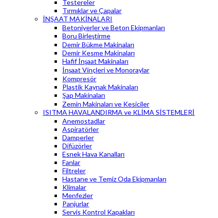
Testereler
Tırmıklar ve Çapalar
İNŞAAT MAKİNALARI
Betoniyerler ve Beton Ekipmanları
Boru Birleştirme
Demir Bükme Makinaları
Demir Kesme Makinaları
Hafif İnşaat Makinaları
İnşaat Vinçleri ve Monoraylar
Kompresör
Plastik Kaynak Makinaları
Şap Makinaları
Zemin Makinaları ve Kesiciler
ISITMA HAVALANDIRMA ve KLİMA SİSTEMLERİ
Anemostadlar
Aspiratörler
Damperler
Difüzörler
Esnek Hava Kanalları
Fanlar
Filtreler
Hastane ve Temiz Oda Ekipmanları
Klimalar
Menfezler
Panjurlar
Servis Kontrol Kapakları