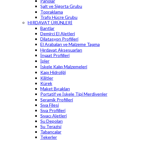
Panolar
Şalt ve Sigorta Grubu
Topraklama
Trafo Hücre Grubu
HIRDAVAT ÜRÜNLERİ
Bantlar
Demirci El Aletleri
Dilatasyon Profilleri
El Arabaları ve Malzeme Taşıma
Hırdavat Aksesuarları
İnşaat Profilleri
İpler
İskele Kalıp Malzemeleri
Kapı Hidroliği
Kilitler
Kürek
Maket Bıçakları
Portatif ve İskele Tipi Merdivenler
Seramik Profilleri
Sıva Filesi
Sıva Profilleri
Sıvacı Aletleri
Su Depoları
Su Terazisi
Tabancalar
Tekerler