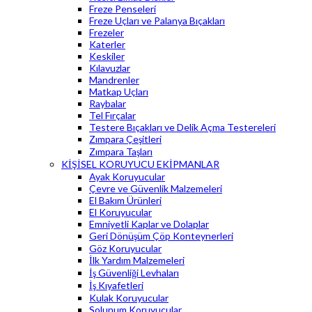
Freze Penseleri
Freze Uçları ve Palanya Bıçakları
Frezeler
Katerler
Keskiler
Kılavuzlar
Mandrenler
Matkap Uçları
Raybalar
Tel Fırçalar
Testere Bıçakları ve Delik Açma Testereleri
Zımpara Çeşitleri
Zımpara Taşları
KİŞİSEL KORUYUCU EKİPMANLAR
Ayak Koruyucular
Çevre ve Güvenlik Malzemeleri
El Bakım Ürünleri
El Koruyucular
Emniyetli Kaplar ve Dolaplar
Geri Dönüşüm Çöp Konteynerleri
Göz Koruyucular
İlk Yardım Malzemeleri
İş Güvenliği Levhaları
İş Kıyafetleri
Kulak Koruyucular
Solunum Koruyucular