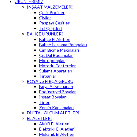
ÜRÜNLERİMİZ
İNŞAAT MALZEMELERİ
Çelik Profiller
Çiviler
Paspayı Çeşitleri
Tel Çeşitleri
BAHÇE ÜRÜNLERİ
Bahçe El Aletleri
Bahçe İlaçlama Pompaları
Çim Biçme Makinaları
Çit Dal Budamalar
Motopomplar
Motorlu Testereler
Sulama Aparatları
Tırpanlar
BOYA ve FIRÇA GRUBU
Boya Aksesuarları
Endüstriyel Boyalar
İnşaat Boyaları
Tiner
Zemin Kaplamaları
DİJİTAL ÖLÇÜM ALETLERİ
EL ALETLERİ
Akülü El Aletleri
Elektrikli El Aletleri
Mekanik El Aletleri