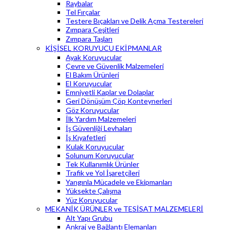
Raybalar
Tel Fırçalar
Testere Bıçakları ve Delik Açma Testereleri
Zımpara Çeşitleri
Zımpara Taşları
KİŞİSEL KORUYUCU EKİPMANLAR
Ayak Koruyucular
Çevre ve Güvenlik Malzemeleri
El Bakım Ürünleri
El Koruyucular
Emniyetli Kaplar ve Dolaplar
Geri Dönüşüm Çöp Konteynerleri
Göz Koruyucular
İlk Yardım Malzemeleri
İş Güvenliği Levhaları
İş Kıyafetleri
Kulak Koruyucular
Solunum Koruyucular
Tek Kullanımlık Ürünler
Trafik ve Yol İşaretçileri
Yangınla Mücadele ve Ekipmanları
Yüksekte Çalışma
Yüz Koruyucular
MEKANİK ÜRÜNLER ve TESİSAT MALZEMELERİ
Alt Yapı Grubu
Ankraj ve Bağlantı Elemanları