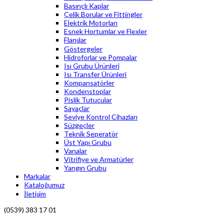
Basınçlı Kaplar
Çelik Borular ve Fittingler
Elektrik Motorları
Esnek Hortumlar ve Flexler
Flanşlar
Göstergeler
Hidroforlar ve Pompalar
Isı Grubu Ürünleri
Isı Transfer Ürünleri
Kompansatörler
Kondenstoplar
Pislik Tutucular
Sayaçlar
Seviye Kontrol Cihazları
Süzgeçler
Teknik Seperatör
Üst Yapı Grubu
Vanalar
Vitrifiye ve Armatürler
Yangın Grubu
Markalar
Kataloğumuz
İletişim
(0539) 383 17 01