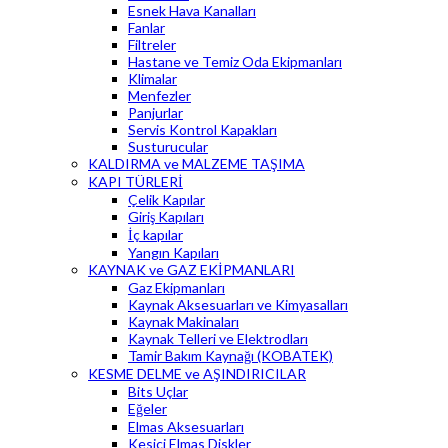
Esnek Hava Kanalları
Fanlar
Filtreler
Hastane ve Temiz Oda Ekipmanları
Klimalar
Menfezler
Panjurlar
Servis Kontrol Kapakları
Susturucular
KALDIRMA ve MALZEME TAŞIMA
KAPI TÜRLERİ
Çelik Kapılar
Giriş Kapıları
İç kapılar
Yangın Kapıları
KAYNAK ve GAZ EKİPMANLARI
Gaz Ekipmanları
Kaynak Aksesuarları ve Kimyasalları
Kaynak Makinaları
Kaynak Telleri ve Elektrodları
Tamir Bakım Kaynağı (KOBATEK)
KESME DELME ve AŞINDIRICILAR
Bits Uçlar
Eğeler
Elmas Aksesuarları
Kesici Elmas Diskler