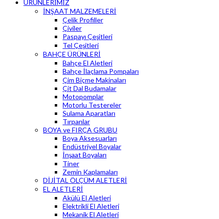
ÜRÜNLERİMİZ
İNŞAAT MALZEMELERİ
Çelik Profiller
Çiviler
Paspayı Çeşitleri
Tel Çeşitleri
BAHÇE ÜRÜNLERİ
Bahçe El Aletleri
Bahçe İlaçlama Pompaları
Çim Biçme Makinaları
Çit Dal Budamalar
Motopomplar
Motorlu Testereler
Sulama Aparatları
Tırpanlar
BOYA ve FIRÇA GRUBU
Boya Aksesuarları
Endüstriyel Boyalar
İnşaat Boyaları
Tiner
Zemin Kaplamaları
DİJİTAL ÖLÇÜM ALETLERİ
EL ALETLERİ
Akülü El Aletleri
Elektrikli El Aletleri
Mekanik El Aletleri