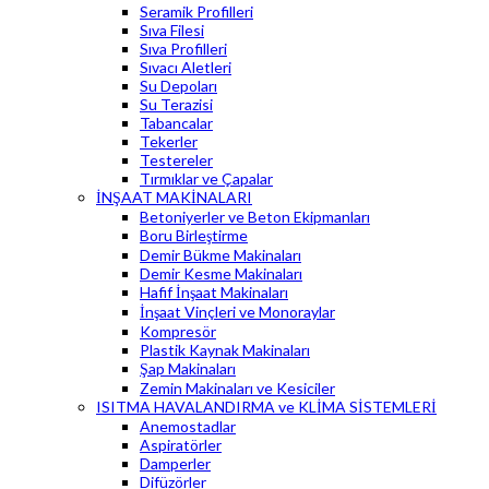
Seramik Profilleri
Sıva Filesi
Sıva Profilleri
Sıvacı Aletleri
Su Depoları
Su Terazisi
Tabancalar
Tekerler
Testereler
Tırmıklar ve Çapalar
İNŞAAT MAKİNALARI
Betoniyerler ve Beton Ekipmanları
Boru Birleştirme
Demir Bükme Makinaları
Demir Kesme Makinaları
Hafif İnşaat Makinaları
İnşaat Vinçleri ve Monoraylar
Kompresör
Plastik Kaynak Makinaları
Şap Makinaları
Zemin Makinaları ve Kesiciler
ISITMA HAVALANDIRMA ve KLİMA SİSTEMLERİ
Anemostadlar
Aspiratörler
Damperler
Difüzörler