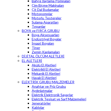
Bahçe İlaçlama Pompaları
Çim Biçme Makinaları
Çit Dal Budamalar
Motopomplar
Motorlu Testereler
Sulama Aparatları
Tırpanlar
BOYA ve FIRÇA GRUBU
Boya Aksesuarları
Endüstriyel Boyalar
İnşaat Boyaları
Tiner
Zemin Kaplamaları
DİJİTAL ÖLÇÜM ALETLERİ
EL ALETLERİ
Akülü El Aletleri
Elektrikli El Aletleri
Mekanik El Aletleri
Havalı El Aletleri
ELEKTRİK GRUBU MALZEMELER
Anahtar ve Priz Grubu
Aydınlatmalar
Elektrik Elektronik Sayaçlar
Elektrik Tesisat ve Sarf Malzemeleri
Jeneratörler
Kablolar