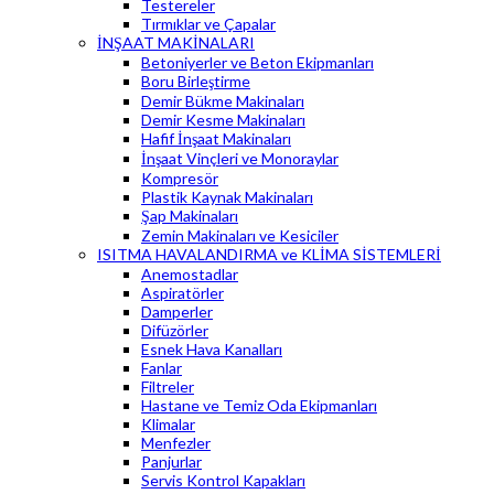
Testereler
Tırmıklar ve Çapalar
İNŞAAT MAKİNALARI
Betoniyerler ve Beton Ekipmanları
Boru Birleştirme
Demir Bükme Makinaları
Demir Kesme Makinaları
Hafif İnşaat Makinaları
İnşaat Vinçleri ve Monoraylar
Kompresör
Plastik Kaynak Makinaları
Şap Makinaları
Zemin Makinaları ve Kesiciler
ISITMA HAVALANDIRMA ve KLİMA SİSTEMLERİ
Anemostadlar
Aspiratörler
Damperler
Difüzörler
Esnek Hava Kanalları
Fanlar
Filtreler
Hastane ve Temiz Oda Ekipmanları
Klimalar
Menfezler
Panjurlar
Servis Kontrol Kapakları