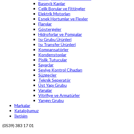
Basınçlı Kaplar
Çelik Borular ve Fittingler
Elektrik Motorları
Esnek Hortumlar ve Flexler
Flanşlar
Göstergeler
Hidroforlar ve Pompalar
Isı Grubu Ürünleri
Isı Transfer Ürünleri
Kompansatörler
Kondenstoplar
Pislik Tutucular
Sayaçlar
Seviye Kontrol Cihazları
Süzgeçler
Teknik Seperatör
Üst Yapı Grubu
Vanalar
Vitrifiye ve Armatürler
Yangın Grubu
Markalar
Kataloğumuz
İletişim
(0539) 383 17 01