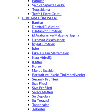
Panolar
Şalt ve Sigorta Grubu
Topraklama
Trafo Hücre Grubu
HIRDAVAT ÜRÜNLERİ
Bantlar
Demirci El Aletleri
Dilatasyon Profilleri
El Arabaları ve Malzeme Taşıma
Hırdavat Aksesuarları
İnşaat Profilleri
İpler
İskele Kalıp Malzemeleri
Kapı Hidroliği
Kilitler
Kürek
Maket Bıçakları
Portatif ve İskele Tipi Merdivenler
Seramik Profilleri
Sıva Filesi
Sıva Profilleri
Sıvacı Aletleri
Su Depoları
Su Terazisi
Tabancalar
Tekerler