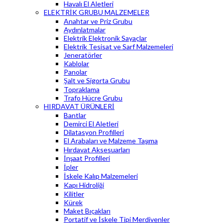
Havalı El Aletleri
ELEKTRİK GRUBU MALZEMELER
Anahtar ve Priz Grubu
Aydınlatmalar
Elektrik Elektronik Sayaçlar
Elektrik Tesisat ve Sarf Malzemeleri
Jeneratörler
Kablolar
Panolar
Şalt ve Sigorta Grubu
Topraklama
Trafo Hücre Grubu
HIRDAVAT ÜRÜNLERİ
Bantlar
Demirci El Aletleri
Dilatasyon Profilleri
El Arabaları ve Malzeme Taşıma
Hırdavat Aksesuarları
İnşaat Profilleri
İpler
İskele Kalıp Malzemeleri
Kapı Hidroliği
Kilitler
Kürek
Maket Bıçakları
Portatif ve İskele Tipi Merdivenler