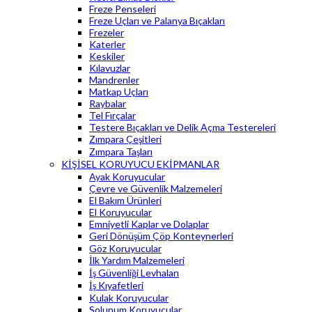
Freze Penseleri
Freze Uçları ve Palanya Bıçakları
Frezeler
Katerler
Keskiler
Kılavuzlar
Mandrenler
Matkap Uçları
Raybalar
Tel Fırçalar
Testere Bıçakları ve Delik Açma Testereleri
Zımpara Çeşitleri
Zımpara Taşları
KİŞİSEL KORUYUCU EKİPMANLAR
Ayak Koruyucular
Çevre ve Güvenlik Malzemeleri
El Bakım Ürünleri
El Koruyucular
Emniyetli Kaplar ve Dolaplar
Geri Dönüşüm Çöp Konteynerleri
Göz Koruyucular
İlk Yardım Malzemeleri
İş Güvenliği Levhaları
İş Kıyafetleri
Kulak Koruyucular
Solunum Koruyucular