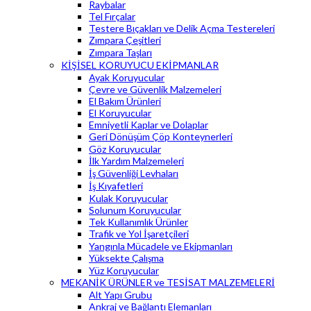
Raybalar
Tel Fırçalar
Testere Bıçakları ve Delik Açma Testereleri
Zımpara Çeşitleri
Zımpara Taşları
KİŞİSEL KORUYUCU EKİPMANLAR
Ayak Koruyucular
Çevre ve Güvenlik Malzemeleri
El Bakım Ürünleri
El Koruyucular
Emniyetli Kaplar ve Dolaplar
Geri Dönüşüm Çöp Konteynerleri
Göz Koruyucular
İlk Yardım Malzemeleri
İş Güvenliği Levhaları
İş Kıyafetleri
Kulak Koruyucular
Solunum Koruyucular
Tek Kullanımlık Ürünler
Trafik ve Yol İşaretçileri
Yangınla Mücadele ve Ekipmanları
Yüksekte Çalışma
Yüz Koruyucular
MEKANİK ÜRÜNLER ve TESİSAT MALZEMELERİ
Alt Yapı Grubu
Ankraj ve Bağlantı Elemanları