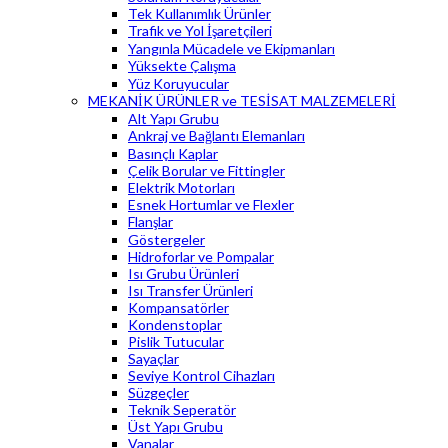
Tek Kullanımlık Ürünler
Trafik ve Yol İşaretçileri
Yangınla Mücadele ve Ekipmanları
Yüksekte Çalışma
Yüz Koruyucular
MEKANİK ÜRÜNLER ve TESİSAT MALZEMELERİ
Alt Yapı Grubu
Ankraj ve Bağlantı Elemanları
Basınçlı Kaplar
Çelik Borular ve Fittingler
Elektrik Motorları
Esnek Hortumlar ve Flexler
Flanşlar
Göstergeler
Hidroforlar ve Pompalar
Isı Grubu Ürünleri
Isı Transfer Ürünleri
Kompansatörler
Kondenstoplar
Pislik Tutucular
Sayaçlar
Seviye Kontrol Cihazları
Süzgeçler
Teknik Seperatör
Üst Yapı Grubu
Vanalar