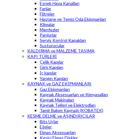
Esnek Hava Kanalları
Fanlar
Filtreler
Hastane ve Temiz Oda Ekipmanları
Klimalar
Menfezler
Panjurlar
Servis Kontrol Kapakları
Susturucular
KALDIRMA ve MALZEME TAŞIMA
KAPI TÜRLERİ
Çelik Kapılar
Giriş Kapıları
İç kapılar
Yangın Kapıları
KAYNAK ve GAZ EKİPMANLARI
Gaz Ekipmanları
Kaynak Aksesuarları ve Kimyasalları
Kaynak Makinaları
Kaynak Telleri ve Elektrodları
Tamir Bakım Kaynağı (KOBATEK)
KESME DELME ve AŞINDIRICILAR
Bits Uçlar
Eğeler
Elmas Aksesuarları
Kesici Elmas Diskler