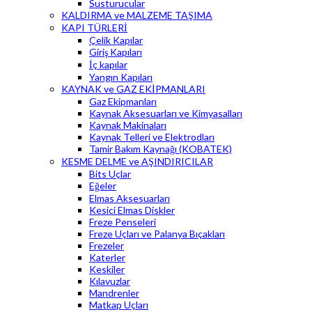
Susturucular
KALDIRMA ve MALZEME TAŞIMA
KAPI TÜRLERİ
Çelik Kapılar
Giriş Kapıları
İç kapılar
Yangın Kapıları
KAYNAK ve GAZ EKİPMANLARI
Gaz Ekipmanları
Kaynak Aksesuarları ve Kimyasalları
Kaynak Makinaları
Kaynak Telleri ve Elektrodları
Tamir Bakım Kaynağı (KOBATEK)
KESME DELME ve AŞINDIRICILAR
Bits Uçlar
Eğeler
Elmas Aksesuarları
Kesici Elmas Diskler
Freze Penseleri
Freze Uçları ve Palanya Bıçakları
Frezeler
Katerler
Keskiler
Kılavuzlar
Mandrenler
Matkap Uçları