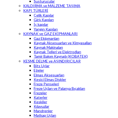
Susturucular
KALDIRMA ve MALZEME TAŞIMA
KAPI TÜRLERİ
Çelik Kapılar
Giriş Kapıları
İç kapılar
Yangın Kapıları
KAYNAK ve GAZ EKİPMANLARI
Gaz Ekipmanları
Kaynak Aksesuarları ve Kimyasalları
Kaynak Makinaları
Kaynak Telleri ve Elektrodları
Tamir Bakım Kaynağı (KOBATEK)
KESME DELME ve AŞINDIRICILAR
Bits Uçlar
Eğeler
Elmas Aksesuarları
Kesici Elmas Diskler
Freze Penseleri
Freze Uçları ve Palanya Bıçakları
Frezeler
Katerler
Keskiler
Kılavuzlar
Mandrenler
Matkap Uçları