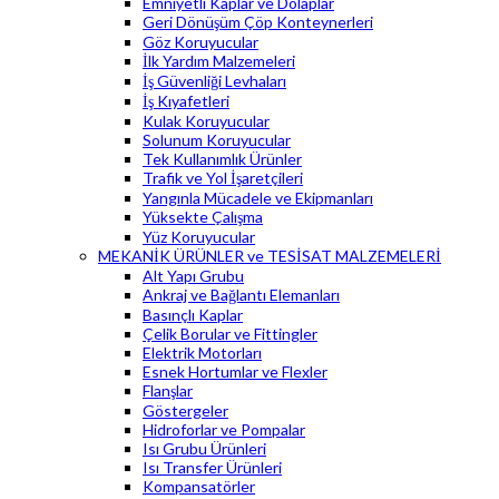
Emniyetli Kaplar ve Dolaplar
Geri Dönüşüm Çöp Konteynerleri
Göz Koruyucular
İlk Yardım Malzemeleri
İş Güvenliği Levhaları
İş Kıyafetleri
Kulak Koruyucular
Solunum Koruyucular
Tek Kullanımlık Ürünler
Trafik ve Yol İşaretçileri
Yangınla Mücadele ve Ekipmanları
Yüksekte Çalışma
Yüz Koruyucular
MEKANİK ÜRÜNLER ve TESİSAT MALZEMELERİ
Alt Yapı Grubu
Ankraj ve Bağlantı Elemanları
Basınçlı Kaplar
Çelik Borular ve Fittingler
Elektrik Motorları
Esnek Hortumlar ve Flexler
Flanşlar
Göstergeler
Hidroforlar ve Pompalar
Isı Grubu Ürünleri
Isı Transfer Ürünleri
Kompansatörler