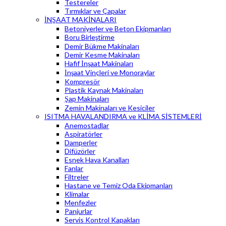
Testereler
Tırmıklar ve Çapalar
İNŞAAT MAKİNALARI
Betoniyerler ve Beton Ekipmanları
Boru Birleştirme
Demir Bükme Makinaları
Demir Kesme Makinaları
Hafif İnşaat Makinaları
İnşaat Vinçleri ve Monoraylar
Kompresör
Plastik Kaynak Makinaları
Şap Makinaları
Zemin Makinaları ve Kesiciler
ISITMA HAVALANDIRMA ve KLİMA SİSTEMLERİ
Anemostadlar
Aspiratörler
Damperler
Difüzörler
Esnek Hava Kanalları
Fanlar
Filtreler
Hastane ve Temiz Oda Ekipmanları
Klimalar
Menfezler
Panjurlar
Servis Kontrol Kapakları