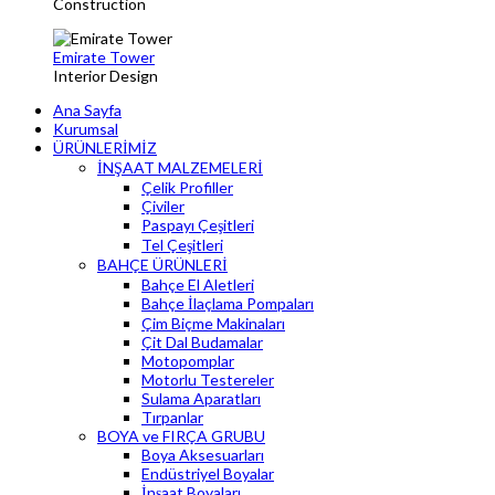
Construction
Emirate Tower
Interior Design
Ana Sayfa
Kurumsal
ÜRÜNLERİMİZ
İNŞAAT MALZEMELERİ
Çelik Profiller
Çiviler
Paspayı Çeşitleri
Tel Çeşitleri
BAHÇE ÜRÜNLERİ
Bahçe El Aletleri
Bahçe İlaçlama Pompaları
Çim Biçme Makinaları
Çit Dal Budamalar
Motopomplar
Motorlu Testereler
Sulama Aparatları
Tırpanlar
BOYA ve FIRÇA GRUBU
Boya Aksesuarları
Endüstriyel Boyalar
İnşaat Boyaları