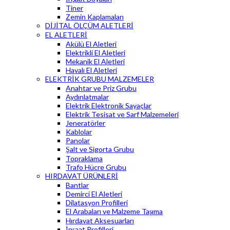
Tiner
Zemin Kaplamaları
DİJİTAL ÖLÇÜM ALETLERİ
EL ALETLERİ
Akülü El Aletleri
Elektrikli El Aletleri
Mekanik El Aletleri
Havalı El Aletleri
ELEKTRİK GRUBU MALZEMELER
Anahtar ve Priz Grubu
Aydınlatmalar
Elektrik Elektronik Sayaçlar
Elektrik Tesisat ve Sarf Malzemeleri
Jeneratörler
Kablolar
Panolar
Şalt ve Sigorta Grubu
Topraklama
Trafo Hücre Grubu
HIRDAVAT ÜRÜNLERİ
Bantlar
Demirci El Aletleri
Dilatasyon Profilleri
El Arabaları ve Malzeme Taşıma
Hırdavat Aksesuarları
İnşaat Profilleri