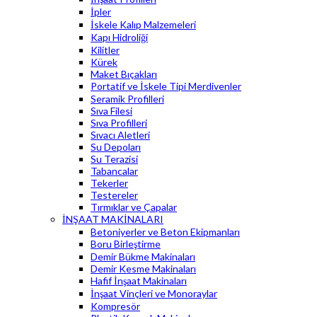
İpler
İskele Kalıp Malzemeleri
Kapı Hidroliği
Kilitler
Kürek
Maket Bıçakları
Portatif ve İskele Tipi Merdivenler
Seramik Profilleri
Sıva Filesi
Sıva Profilleri
Sıvacı Aletleri
Su Depoları
Su Terazisi
Tabancalar
Tekerler
Testereler
Tırmıklar ve Çapalar
İNŞAAT MAKİNALARI
Betoniyerler ve Beton Ekipmanları
Boru Birleştirme
Demir Bükme Makinaları
Demir Kesme Makinaları
Hafif İnşaat Makinaları
İnşaat Vinçleri ve Monoraylar
Kompresör