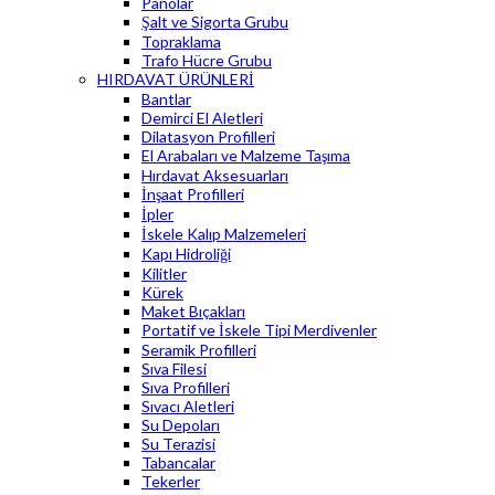
Panolar
Şalt ve Sigorta Grubu
Topraklama
Trafo Hücre Grubu
HIRDAVAT ÜRÜNLERİ
Bantlar
Demirci El Aletleri
Dilatasyon Profilleri
El Arabaları ve Malzeme Taşıma
Hırdavat Aksesuarları
İnşaat Profilleri
İpler
İskele Kalıp Malzemeleri
Kapı Hidroliği
Kilitler
Kürek
Maket Bıçakları
Portatif ve İskele Tipi Merdivenler
Seramik Profilleri
Sıva Filesi
Sıva Profilleri
Sıvacı Aletleri
Su Depoları
Su Terazisi
Tabancalar
Tekerler