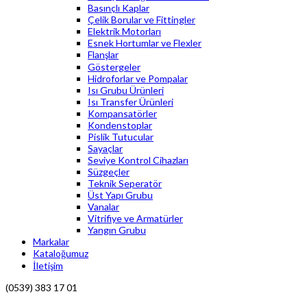
Basınçlı Kaplar
Çelik Borular ve Fittingler
Elektrik Motorları
Esnek Hortumlar ve Flexler
Flanşlar
Göstergeler
Hidroforlar ve Pompalar
Isı Grubu Ürünleri
Isı Transfer Ürünleri
Kompansatörler
Kondenstoplar
Pislik Tutucular
Sayaçlar
Seviye Kontrol Cihazları
Süzgeçler
Teknik Seperatör
Üst Yapı Grubu
Vanalar
Vitrifiye ve Armatürler
Yangın Grubu
Markalar
Kataloğumuz
İletişim
(0539) 383 17 01