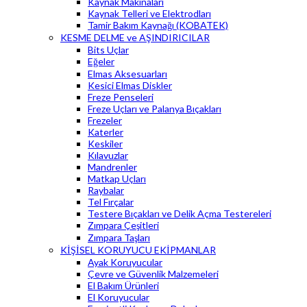
Kaynak Makinaları
Kaynak Telleri ve Elektrodları
Tamir Bakım Kaynağı (KOBATEK)
KESME DELME ve AŞINDIRICILAR
Bits Uçlar
Eğeler
Elmas Aksesuarları
Kesici Elmas Diskler
Freze Penseleri
Freze Uçları ve Palanya Bıçakları
Frezeler
Katerler
Keskiler
Kılavuzlar
Mandrenler
Matkap Uçları
Raybalar
Tel Fırçalar
Testere Bıçakları ve Delik Açma Testereleri
Zımpara Çeşitleri
Zımpara Taşları
KİŞİSEL KORUYUCU EKİPMANLAR
Ayak Koruyucular
Çevre ve Güvenlik Malzemeleri
El Bakım Ürünleri
El Koruyucular