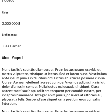
London
Value:
3,000,000 $
Architecture:
Jues Harber
About Project
Nunc facilisis sagittis ullamcorper. Proin lectus ipsum, gravida et
mattis vulputate, tristique ut lectus. Sed et lorem nunc. Vestibulum
ante ipsum primis in faucibus orci luctus et ultrices posuere cubilia
Curae; Aenean eleifend laoreet congue. Vivamus adipiscing nisl ut
dolor dignissim semper. Nulla luctus malesuada tincidunt. Class
aptent taciti sociosqu ad litora torquent per conubia nostra, per
inceptos himenaeos. Integer enim purus, posuere at ultricies eu,
placerat a felis. Suspendisse aliquet urna pretium eros convallis
interdum.
Nunc facilisis sagittis ullamcorper. Proin lectus ipsum, gravida et