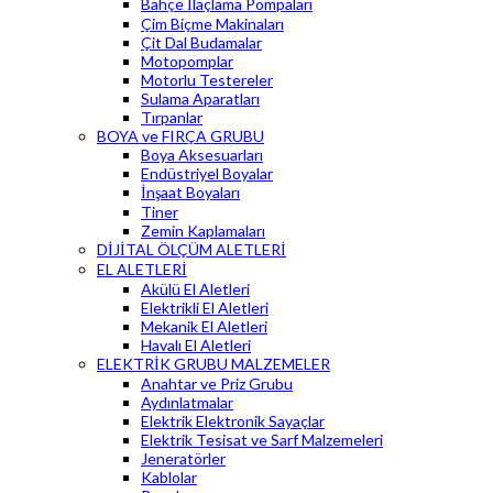
Bahçe İlaçlama Pompaları
Çim Biçme Makinaları
Çit Dal Budamalar
Motopomplar
Motorlu Testereler
Sulama Aparatları
Tırpanlar
BOYA ve FIRÇA GRUBU
Boya Aksesuarları
Endüstriyel Boyalar
İnşaat Boyaları
Tiner
Zemin Kaplamaları
DİJİTAL ÖLÇÜM ALETLERİ
EL ALETLERİ
Akülü El Aletleri
Elektrikli El Aletleri
Mekanik El Aletleri
Havalı El Aletleri
ELEKTRİK GRUBU MALZEMELER
Anahtar ve Priz Grubu
Aydınlatmalar
Elektrik Elektronik Sayaçlar
Elektrik Tesisat ve Sarf Malzemeleri
Jeneratörler
Kablolar