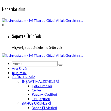
Haberdar olun
0
Sepette Ürün Yok
Alışveriş sepetinizde hiç ürün yok
Ana Sayfa
Kurumsal
ÜRÜNLERİMİZ
İNŞAAT MALZEMELERİ
Çelik Profiller
Çiviler
Paspayı Çeşitleri
Tel Çeşitleri
BAHÇE ÜRÜNLERİ
Bahçe El Aletleri