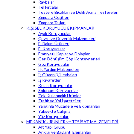
Raybalar
Tel Fırçalar
Testere Bıçakları ve Delik Açma Testereleri
Zımpara Çeşitleri
Zımpara Taşları
KİŞİSEL KORUYUCU EKİPMANLAR
Ayak Koruyucular
Çevre ve Güvenlik Malzemeleri
El Bakım Ürünleri
El Koruyucular
Emniyetli Kaplar ve Dolaplar
Geri Dönüşüm Çöp Konteynerleri
Göz Koruyucular
İlk Yardım Malzemeleri
İş Güvenliği Levhaları
İş Kıyafetleri
Kulak Koruyucular
Solunum Koruyucular
Tek Kullanımlık Ürünler
Trafik ve Yol İşaretçileri
Yangınla Mücadele ve Ekipmanları
Yüksekte Çalışma
Yüz Koruyucular
MEKANİK ÜRÜNLER ve TESİSAT MALZEMELERİ
Alt Yapı Grubu
Ankraj ve Bağlantı Elemanları