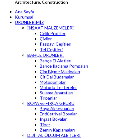
Architecture, Construction
Ana Sayfa
Kurumsal
ÜRÜNLERİMİZ
İNŞAAT MALZEMELERİ
Çelik Profiller
Çiviler
Paspayı Çeşitleri
Tel Çeşitleri
BAHÇE ÜRÜNLERİ
Bahçe El Aletleri
Bahçe İlaçlama Pompaları
Çim Biçme Makinaları
Çit Dal Budamalar
Motopomplar
Motorlu Testereler
Sulama Aparatları
Tırpanlar
BOYA ve FIRÇA GRUBU
Boya Aksesuarları
Endüstriyel Boyalar
İnşaat Boyaları
Tiner
Zemin Kaplamaları
DİJİTAL ÖLÇÜM ALETLERİ