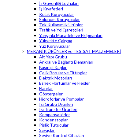
İş Güvenliği Levhaları
İş Kıyafetleri
Kulak Koruyucular
Solunum Koruyucular
Tek Kullanımlık Ürünler
Trafik ve Yol İşaretçileri
Yangınla Mücadele ve Ekipmanları
Yüksekte Çalışma
Yüz Koruyucular
MEKANİK ÜRÜNLER ve TESİSAT MALZEMELERİ
Alt Yapı Grubu
Ankraj ve Bağlantı Elemanları
Basınçlı Kaplar
Çelik Borular ve Fittingler
Elektrik Motorları
Esnek Hortumlar ve Flexler
Flanşlar
Göstergeler
Hidroforlar ve Pompalar
Isı Grubu Ürünleri
Isı Transfer Ürünleri
Kompansatörler
Kondenstoplar
Pislik Tutucular
Sayaçlar
Seviye Kontrol Cihazları