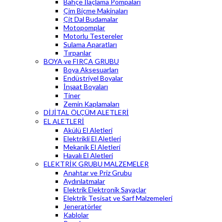
Bahçe İlaçlama Pompaları
Çim Biçme Makinaları
Çit Dal Budamalar
Motopomplar
Motorlu Testereler
Sulama Aparatları
Tırpanlar
BOYA ve FIRÇA GRUBU
Boya Aksesuarları
Endüstriyel Boyalar
İnşaat Boyaları
Tiner
Zemin Kaplamaları
DİJİTAL ÖLÇÜM ALETLERİ
EL ALETLERİ
Akülü El Aletleri
Elektrikli El Aletleri
Mekanik El Aletleri
Havalı El Aletleri
ELEKTRİK GRUBU MALZEMELER
Anahtar ve Priz Grubu
Aydınlatmalar
Elektrik Elektronik Sayaçlar
Elektrik Tesisat ve Sarf Malzemeleri
Jeneratörler
Kablolar