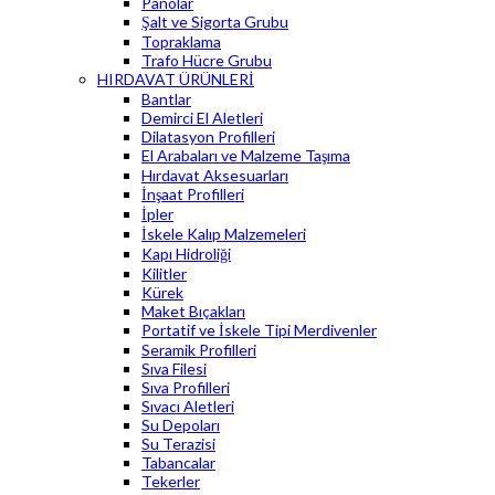
Panolar
Şalt ve Sigorta Grubu
Topraklama
Trafo Hücre Grubu
HIRDAVAT ÜRÜNLERİ
Bantlar
Demirci El Aletleri
Dilatasyon Profilleri
El Arabaları ve Malzeme Taşıma
Hırdavat Aksesuarları
İnşaat Profilleri
İpler
İskele Kalıp Malzemeleri
Kapı Hidroliği
Kilitler
Kürek
Maket Bıçakları
Portatif ve İskele Tipi Merdivenler
Seramik Profilleri
Sıva Filesi
Sıva Profilleri
Sıvacı Aletleri
Su Depoları
Su Terazisi
Tabancalar
Tekerler