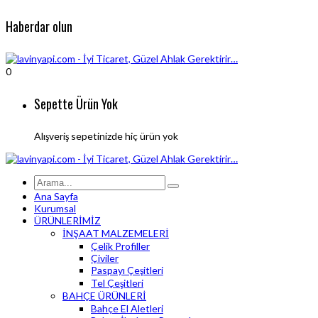
Haberdar olun
0
Sepette Ürün Yok
Alışveriş sepetinizde hiç ürün yok
Ana Sayfa
Kurumsal
ÜRÜNLERİMİZ
İNŞAAT MALZEMELERİ
Çelik Profiller
Çiviler
Paspayı Çeşitleri
Tel Çeşitleri
BAHÇE ÜRÜNLERİ
Bahçe El Aletleri