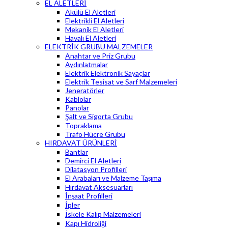
EL ALETLERİ
Akülü El Aletleri
Elektrikli El Aletleri
Mekanik El Aletleri
Havalı El Aletleri
ELEKTRİK GRUBU MALZEMELER
Anahtar ve Priz Grubu
Aydınlatmalar
Elektrik Elektronik Sayaçlar
Elektrik Tesisat ve Sarf Malzemeleri
Jeneratörler
Kablolar
Panolar
Şalt ve Sigorta Grubu
Topraklama
Trafo Hücre Grubu
HIRDAVAT ÜRÜNLERİ
Bantlar
Demirci El Aletleri
Dilatasyon Profilleri
El Arabaları ve Malzeme Taşıma
Hırdavat Aksesuarları
İnşaat Profilleri
İpler
İskele Kalıp Malzemeleri
Kapı Hidroliği