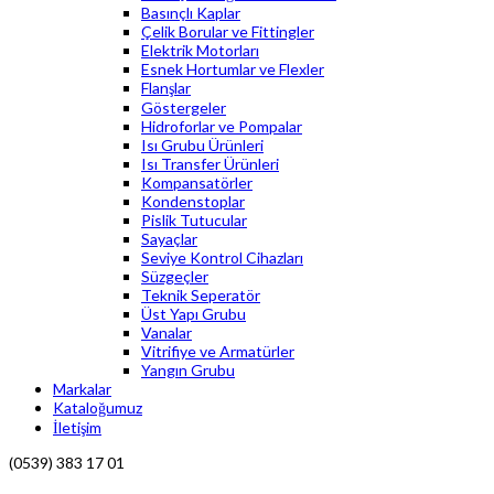
Basınçlı Kaplar
Çelik Borular ve Fittingler
Elektrik Motorları
Esnek Hortumlar ve Flexler
Flanşlar
Göstergeler
Hidroforlar ve Pompalar
Isı Grubu Ürünleri
Isı Transfer Ürünleri
Kompansatörler
Kondenstoplar
Pislik Tutucular
Sayaçlar
Seviye Kontrol Cihazları
Süzgeçler
Teknik Seperatör
Üst Yapı Grubu
Vanalar
Vitrifiye ve Armatürler
Yangın Grubu
Markalar
Kataloğumuz
İletişim
(0539) 383 17 01