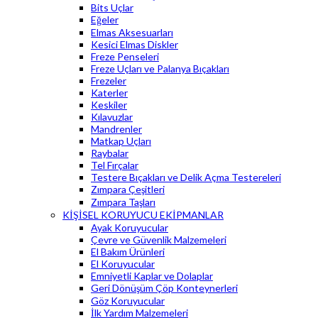
Bits Uçlar
Eğeler
Elmas Aksesuarları
Kesici Elmas Diskler
Freze Penseleri
Freze Uçları ve Palanya Bıçakları
Frezeler
Katerler
Keskiler
Kılavuzlar
Mandrenler
Matkap Uçları
Raybalar
Tel Fırçalar
Testere Bıçakları ve Delik Açma Testereleri
Zımpara Çeşitleri
Zımpara Taşları
KİŞİSEL KORUYUCU EKİPMANLAR
Ayak Koruyucular
Çevre ve Güvenlik Malzemeleri
El Bakım Ürünleri
El Koruyucular
Emniyetli Kaplar ve Dolaplar
Geri Dönüşüm Çöp Konteynerleri
Göz Koruyucular
İlk Yardım Malzemeleri