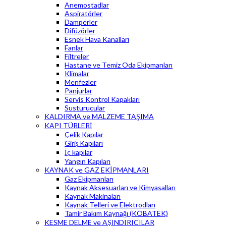
Anemostadlar
Aspiratörler
Damperler
Difüzörler
Esnek Hava Kanalları
Fanlar
Filtreler
Hastane ve Temiz Oda Ekipmanları
Klimalar
Menfezler
Panjurlar
Servis Kontrol Kapakları
Susturucular
KALDIRMA ve MALZEME TAŞIMA
KAPI TÜRLERİ
Çelik Kapılar
Giriş Kapıları
İç kapılar
Yangın Kapıları
KAYNAK ve GAZ EKİPMANLARI
Gaz Ekipmanları
Kaynak Aksesuarları ve Kimyasalları
Kaynak Makinaları
Kaynak Telleri ve Elektrodları
Tamir Bakım Kaynağı (KOBATEK)
KESME DELME ve AŞINDIRICILAR