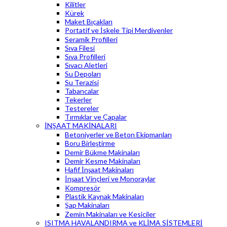
Kilitler
Kürek
Maket Bıçakları
Portatif ve İskele Tipi Merdivenler
Seramik Profilleri
Sıva Filesi
Sıva Profilleri
Sıvacı Aletleri
Su Depoları
Su Terazisi
Tabancalar
Tekerler
Testereler
Tırmıklar ve Çapalar
İNŞAAT MAKİNALARI
Betoniyerler ve Beton Ekipmanları
Boru Birleştirme
Demir Bükme Makinaları
Demir Kesme Makinaları
Hafif İnşaat Makinaları
İnşaat Vinçleri ve Monoraylar
Kompresör
Plastik Kaynak Makinaları
Şap Makinaları
Zemin Makinaları ve Kesiciler
ISITMA HAVALANDIRMA ve KLİMA SİSTEMLERİ