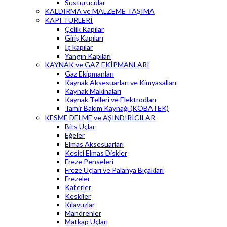
Susturucular
KALDIRMA ve MALZEME TAŞIMA
KAPI TÜRLERİ
Çelik Kapılar
Giriş Kapıları
İç kapılar
Yangın Kapıları
KAYNAK ve GAZ EKİPMANLARI
Gaz Ekipmanları
Kaynak Aksesuarları ve Kimyasalları
Kaynak Makinaları
Kaynak Telleri ve Elektrodları
Tamir Bakım Kaynağı (KOBATEK)
KESME DELME ve AŞINDIRICILAR
Bits Uçlar
Eğeler
Elmas Aksesuarları
Kesici Elmas Diskler
Freze Penseleri
Freze Uçları ve Palanya Bıçakları
Frezeler
Katerler
Keskiler
Kılavuzlar
Mandrenler
Matkap Uçları