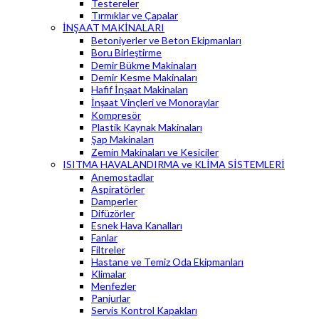
Testereler
Tırmıklar ve Çapalar
İNŞAAT MAKİNALARI
Betoniyerler ve Beton Ekipmanları
Boru Birleştirme
Demir Bükme Makinaları
Demir Kesme Makinaları
Hafif İnşaat Makinaları
İnşaat Vinçleri ve Monoraylar
Kompresör
Plastik Kaynak Makinaları
Şap Makinaları
Zemin Makinaları ve Kesiciler
ISITMA HAVALANDIRMA ve KLİMA SİSTEMLERİ
Anemostadlar
Aspiratörler
Damperler
Difüzörler
Esnek Hava Kanalları
Fanlar
Filtreler
Hastane ve Temiz Oda Ekipmanları
Klimalar
Menfezler
Panjurlar
Servis Kontrol Kapakları