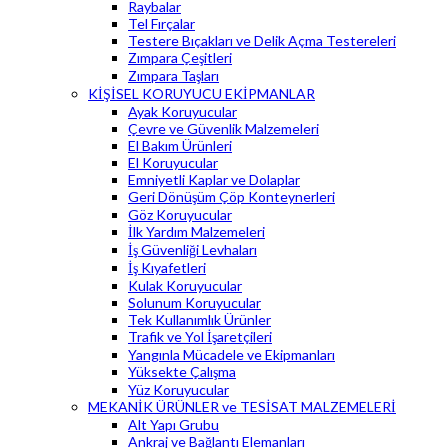
Raybalar
Tel Fırçalar
Testere Bıçakları ve Delik Açma Testereleri
Zımpara Çeşitleri
Zımpara Taşları
KİŞİSEL KORUYUCU EKİPMANLAR
Ayak Koruyucular
Çevre ve Güvenlik Malzemeleri
El Bakım Ürünleri
El Koruyucular
Emniyetli Kaplar ve Dolaplar
Geri Dönüşüm Çöp Konteynerleri
Göz Koruyucular
İlk Yardım Malzemeleri
İş Güvenliği Levhaları
İş Kıyafetleri
Kulak Koruyucular
Solunum Koruyucular
Tek Kullanımlık Ürünler
Trafik ve Yol İşaretçileri
Yangınla Mücadele ve Ekipmanları
Yüksekte Çalışma
Yüz Koruyucular
MEKANİK ÜRÜNLER ve TESİSAT MALZEMELERİ
Alt Yapı Grubu
Ankraj ve Bağlantı Elemanları