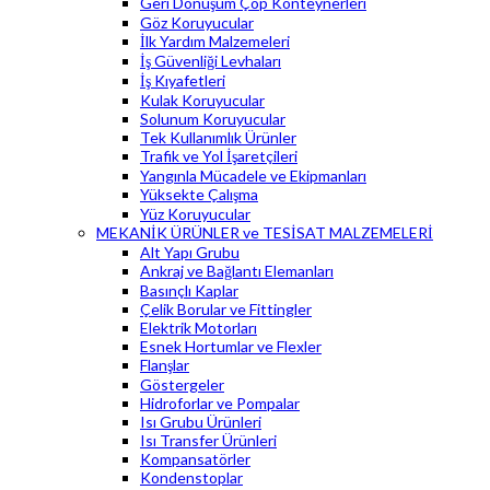
Geri Dönüşüm Çöp Konteynerleri
Göz Koruyucular
İlk Yardım Malzemeleri
İş Güvenliği Levhaları
İş Kıyafetleri
Kulak Koruyucular
Solunum Koruyucular
Tek Kullanımlık Ürünler
Trafik ve Yol İşaretçileri
Yangınla Mücadele ve Ekipmanları
Yüksekte Çalışma
Yüz Koruyucular
MEKANİK ÜRÜNLER ve TESİSAT MALZEMELERİ
Alt Yapı Grubu
Ankraj ve Bağlantı Elemanları
Basınçlı Kaplar
Çelik Borular ve Fittingler
Elektrik Motorları
Esnek Hortumlar ve Flexler
Flanşlar
Göstergeler
Hidroforlar ve Pompalar
Isı Grubu Ürünleri
Isı Transfer Ürünleri
Kompansatörler
Kondenstoplar