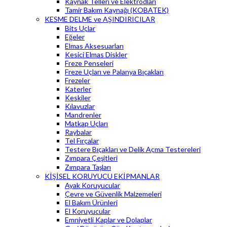
Kaynak Telleri ve Elektrodları
Tamir Bakım Kaynağı (KOBATEK)
KESME DELME ve AŞINDIRICILAR
Bits Uçlar
Eğeler
Elmas Aksesuarları
Kesici Elmas Diskler
Freze Penseleri
Freze Uçları ve Palanya Bıçakları
Frezeler
Katerler
Keskiler
Kılavuzlar
Mandrenler
Matkap Uçları
Raybalar
Tel Fırçalar
Testere Bıçakları ve Delik Açma Testereleri
Zımpara Çeşitleri
Zımpara Taşları
KİŞİSEL KORUYUCU EKİPMANLAR
Ayak Koruyucular
Çevre ve Güvenlik Malzemeleri
El Bakım Ürünleri
El Koruyucular
Emniyetli Kaplar ve Dolaplar