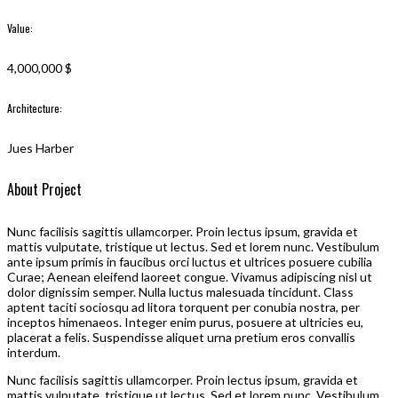
Value:
4,000,000 $
Architecture:
Jues Harber
About Project
Nunc facilisis sagittis ullamcorper. Proin lectus ipsum, gravida et
mattis vulputate, tristique ut lectus. Sed et lorem nunc. Vestibulum
ante ipsum primis in faucibus orci luctus et ultrices posuere cubilia
Curae; Aenean eleifend laoreet congue. Vivamus adipiscing nisl ut
dolor dignissim semper. Nulla luctus malesuada tincidunt. Class
aptent taciti sociosqu ad litora torquent per conubia nostra, per
inceptos himenaeos. Integer enim purus, posuere at ultricies eu,
placerat a felis. Suspendisse aliquet urna pretium eros convallis
interdum.
Nunc facilisis sagittis ullamcorper. Proin lectus ipsum, gravida et
mattis vulputate, tristique ut lectus. Sed et lorem nunc. Vestibulum