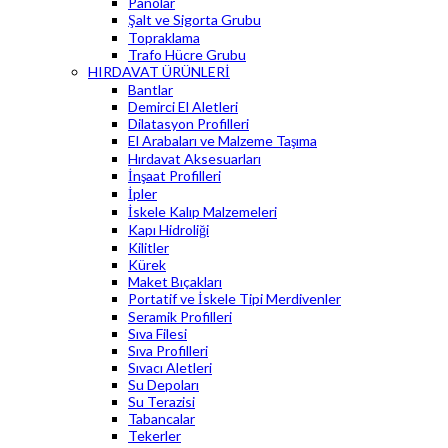
Panolar
Şalt ve Sigorta Grubu
Topraklama
Trafo Hücre Grubu
HIRDAVAT ÜRÜNLERİ
Bantlar
Demirci El Aletleri
Dilatasyon Profilleri
El Arabaları ve Malzeme Taşıma
Hırdavat Aksesuarları
İnşaat Profilleri
İpler
İskele Kalıp Malzemeleri
Kapı Hidroliği
Kilitler
Kürek
Maket Bıçakları
Portatif ve İskele Tipi Merdivenler
Seramik Profilleri
Sıva Filesi
Sıva Profilleri
Sıvacı Aletleri
Su Depoları
Su Terazisi
Tabancalar
Tekerler