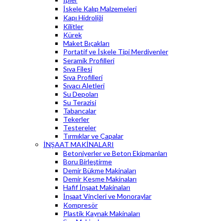
İskele Kalıp Malzemeleri
Kapı Hidroliği
Kilitler
Kürek
Maket Bıçakları
Portatif ve İskele Tipi Merdivenler
Seramik Profilleri
Sıva Filesi
Sıva Profilleri
Sıvacı Aletleri
Su Depoları
Su Terazisi
Tabancalar
Tekerler
Testereler
Tırmıklar ve Çapalar
İNŞAAT MAKİNALARI
Betoniyerler ve Beton Ekipmanları
Boru Birleştirme
Demir Bükme Makinaları
Demir Kesme Makinaları
Hafif İnşaat Makinaları
İnşaat Vinçleri ve Monoraylar
Kompresör
Plastik Kaynak Makinaları