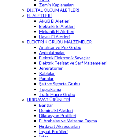
Zemin Kaplamaları
DİJİTAL ÖLÇÜM ALETLERİ
EL ALETLERİ
Akülü El Aletleri
Elektrikli El Aletleri
Mekanik El Aletleri
Havalı El Aletleri
ELEKTRİK GRUBU MALZEMELER
Anahtar ve Priz Grubu
Aydınlatmalar
Elektrik Elektronik Sayaçlar
Elektrik Tesisat ve Sarf Malzemeleri
Jeneratörler
Kablolar
Panolar
Şalt ve Sigorta Grubu
Topraklama
Trafo Hücre Grubu
HIRDAVAT ÜRÜNLERİ
Bantlar
Demirci El Aletleri
Dilatasyon Profilleri
El Arabaları ve Malzeme Taşıma
Hırdavat Aksesuarları
İnşaat Profilleri
İpler