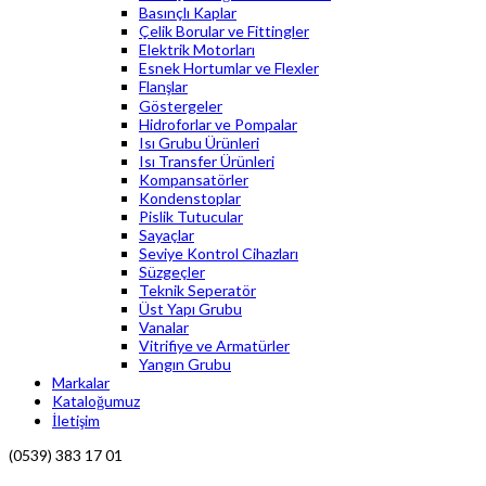
Basınçlı Kaplar
Çelik Borular ve Fittingler
Elektrik Motorları
Esnek Hortumlar ve Flexler
Flanşlar
Göstergeler
Hidroforlar ve Pompalar
Isı Grubu Ürünleri
Isı Transfer Ürünleri
Kompansatörler
Kondenstoplar
Pislik Tutucular
Sayaçlar
Seviye Kontrol Cihazları
Süzgeçler
Teknik Seperatör
Üst Yapı Grubu
Vanalar
Vitrifiye ve Armatürler
Yangın Grubu
Markalar
Kataloğumuz
İletişim
(0539) 383 17 01