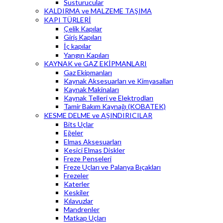
Susturucular
KALDIRMA ve MALZEME TAŞIMA
KAPI TÜRLERİ
Çelik Kapılar
Giriş Kapıları
İç kapılar
Yangın Kapıları
KAYNAK ve GAZ EKİPMANLARI
Gaz Ekipmanları
Kaynak Aksesuarları ve Kimyasalları
Kaynak Makinaları
Kaynak Telleri ve Elektrodları
Tamir Bakım Kaynağı (KOBATEK)
KESME DELME ve AŞINDIRICILAR
Bits Uçlar
Eğeler
Elmas Aksesuarları
Kesici Elmas Diskler
Freze Penseleri
Freze Uçları ve Palanya Bıçakları
Frezeler
Katerler
Keskiler
Kılavuzlar
Mandrenler
Matkap Uçları