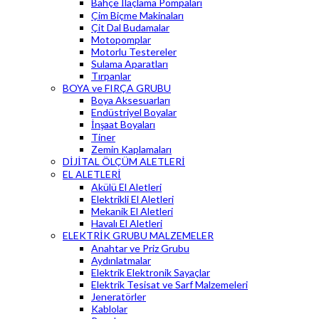
Bahçe İlaçlama Pompaları
Çim Biçme Makinaları
Çit Dal Budamalar
Motopomplar
Motorlu Testereler
Sulama Aparatları
Tırpanlar
BOYA ve FIRÇA GRUBU
Boya Aksesuarları
Endüstriyel Boyalar
İnşaat Boyaları
Tiner
Zemin Kaplamaları
DİJİTAL ÖLÇÜM ALETLERİ
EL ALETLERİ
Akülü El Aletleri
Elektrikli El Aletleri
Mekanik El Aletleri
Havalı El Aletleri
ELEKTRİK GRUBU MALZEMELER
Anahtar ve Priz Grubu
Aydınlatmalar
Elektrik Elektronik Sayaçlar
Elektrik Tesisat ve Sarf Malzemeleri
Jeneratörler
Kablolar