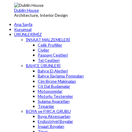
Dublin House
Architecture, Interior Design
Ana Sayfa
Kurumsal
ÜRÜNLERİMİZ
İNŞAAT MALZEMELERİ
Çelik Profiller
Çiviler
Paspayı Çeşitleri
Tel Çeşitleri
BAHÇE ÜRÜNLERİ
Bahçe El Aletleri
Bahçe İlaçlama Pompaları
Çim Biçme Makinaları
Çit Dal Budamalar
Motopomplar
Motorlu Testereler
Sulama Aparatları
Tırpanlar
BOYA ve FIRÇA GRUBU
Boya Aksesuarları
Endüstriyel Boyalar
İnşaat Boyaları
Tiner