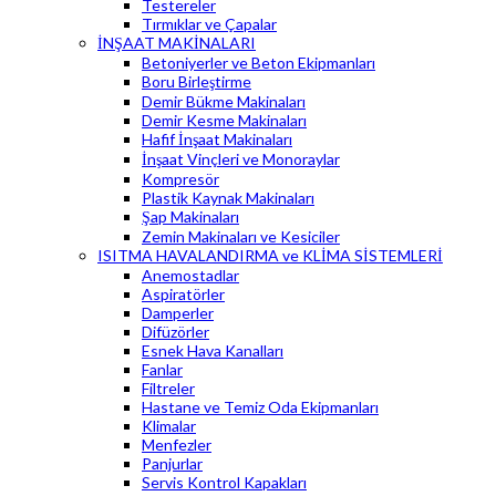
Testereler
Tırmıklar ve Çapalar
İNŞAAT MAKİNALARI
Betoniyerler ve Beton Ekipmanları
Boru Birleştirme
Demir Bükme Makinaları
Demir Kesme Makinaları
Hafif İnşaat Makinaları
İnşaat Vinçleri ve Monoraylar
Kompresör
Plastik Kaynak Makinaları
Şap Makinaları
Zemin Makinaları ve Kesiciler
ISITMA HAVALANDIRMA ve KLİMA SİSTEMLERİ
Anemostadlar
Aspiratörler
Damperler
Difüzörler
Esnek Hava Kanalları
Fanlar
Filtreler
Hastane ve Temiz Oda Ekipmanları
Klimalar
Menfezler
Panjurlar
Servis Kontrol Kapakları