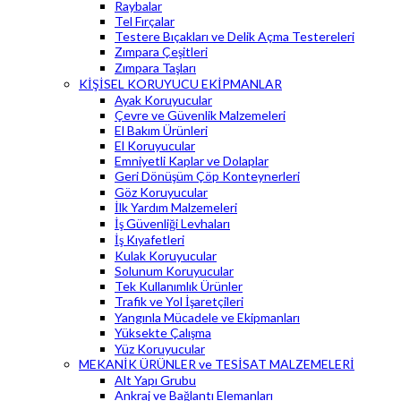
Raybalar
Tel Fırçalar
Testere Bıçakları ve Delik Açma Testereleri
Zımpara Çeşitleri
Zımpara Taşları
KİŞİSEL KORUYUCU EKİPMANLAR
Ayak Koruyucular
Çevre ve Güvenlik Malzemeleri
El Bakım Ürünleri
El Koruyucular
Emniyetli Kaplar ve Dolaplar
Geri Dönüşüm Çöp Konteynerleri
Göz Koruyucular
İlk Yardım Malzemeleri
İş Güvenliği Levhaları
İş Kıyafetleri
Kulak Koruyucular
Solunum Koruyucular
Tek Kullanımlık Ürünler
Trafik ve Yol İşaretçileri
Yangınla Mücadele ve Ekipmanları
Yüksekte Çalışma
Yüz Koruyucular
MEKANİK ÜRÜNLER ve TESİSAT MALZEMELERİ
Alt Yapı Grubu
Ankraj ve Bağlantı Elemanları