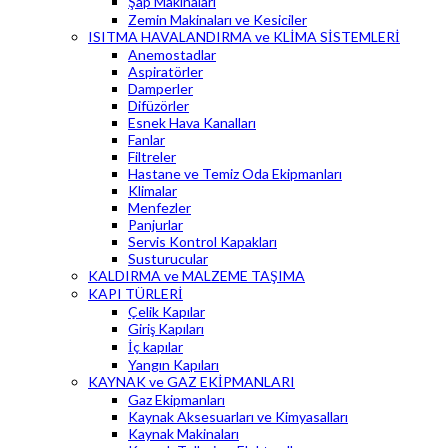
Şap Makinaları
Zemin Makinaları ve Kesiciler
ISITMA HAVALANDIRMA ve KLİMA SİSTEMLERİ
Anemostadlar
Aspiratörler
Damperler
Difüzörler
Esnek Hava Kanalları
Fanlar
Filtreler
Hastane ve Temiz Oda Ekipmanları
Klimalar
Menfezler
Panjurlar
Servis Kontrol Kapakları
Susturucular
KALDIRMA ve MALZEME TAŞIMA
KAPI TÜRLERİ
Çelik Kapılar
Giriş Kapıları
İç kapılar
Yangın Kapıları
KAYNAK ve GAZ EKİPMANLARI
Gaz Ekipmanları
Kaynak Aksesuarları ve Kimyasalları
Kaynak Makinaları