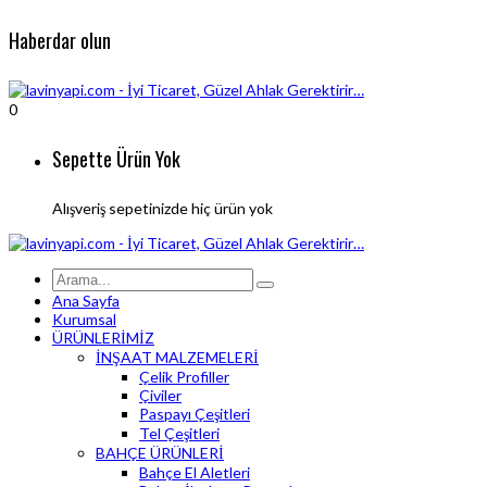
Haberdar olun
0
Sepette Ürün Yok
Alışveriş sepetinizde hiç ürün yok
Ana Sayfa
Kurumsal
ÜRÜNLERİMİZ
İNŞAAT MALZEMELERİ
Çelik Profiller
Çiviler
Paspayı Çeşitleri
Tel Çeşitleri
BAHÇE ÜRÜNLERİ
Bahçe El Aletleri