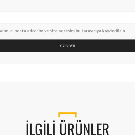
dım, e-posta adresim ve site adresim bu tarayıcıya kaydedilsin.
İLGILI ÜRÜNLER