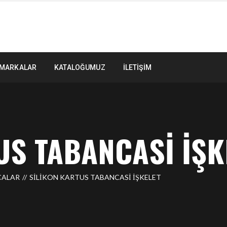
MARKALAR
KATALOĞUMUZ
İLETIŞIM
US TABANCASI İŞK
CALAR
SILIKON KARTUS TABANCASI İŞKELET