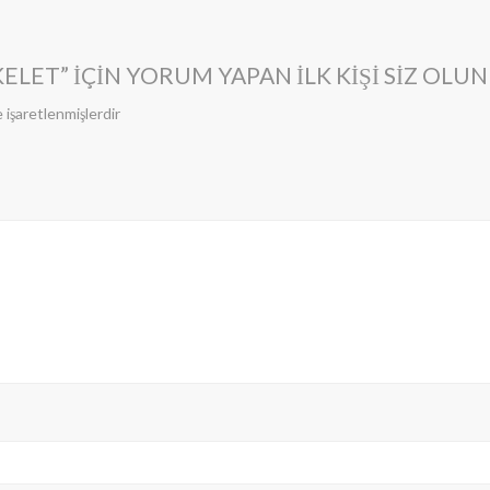
ELET” IÇIN YORUM YAPAN ILK KIŞI SIZ OLUN
e işaretlenmişlerdir