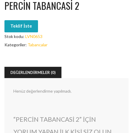
PERCIN TABANCASI 2
Teklif İste
Stok kodu:
LVN0653
Kategoriler:
Tabancalar
DEĞERLENDIRMELER (0)
Henüz değerlendirme yapılmadı.
“PERCIN TABANCASI 2” IÇIN
YORUM YAPAN ILK KIŞI SIZ OLUN