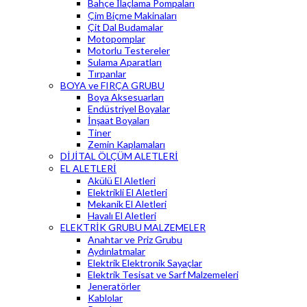
Bahçe İlaçlama Pompaları
Çim Biçme Makinaları
Çit Dal Budamalar
Motopomplar
Motorlu Testereler
Sulama Aparatları
Tırpanlar
BOYA ve FIRÇA GRUBU
Boya Aksesuarları
Endüstriyel Boyalar
İnşaat Boyaları
Tiner
Zemin Kaplamaları
DİJİTAL ÖLÇÜM ALETLERİ
EL ALETLERİ
Akülü El Aletleri
Elektrikli El Aletleri
Mekanik El Aletleri
Havalı El Aletleri
ELEKTRİK GRUBU MALZEMELER
Anahtar ve Priz Grubu
Aydınlatmalar
Elektrik Elektronik Sayaçlar
Elektrik Tesisat ve Sarf Malzemeleri
Jeneratörler
Kablolar