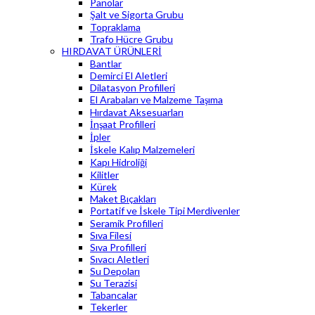
Panolar
Şalt ve Sigorta Grubu
Topraklama
Trafo Hücre Grubu
HIRDAVAT ÜRÜNLERİ
Bantlar
Demirci El Aletleri
Dilatasyon Profilleri
El Arabaları ve Malzeme Taşıma
Hırdavat Aksesuarları
İnşaat Profilleri
İpler
İskele Kalıp Malzemeleri
Kapı Hidroliği
Kilitler
Kürek
Maket Bıçakları
Portatif ve İskele Tipi Merdivenler
Seramik Profilleri
Sıva Filesi
Sıva Profilleri
Sıvacı Aletleri
Su Depoları
Su Terazisi
Tabancalar
Tekerler