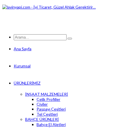
Ana Sayfa
Kurumsal
ÜRÜNLERİMİZ
İNŞAAT MALZEMELERİ
Çelik Profiller
Çiviler
Paspayı Çeşitleri
Tel Çeşitleri
BAHÇE ÜRÜNLERİ
Bahçe El Aletleri