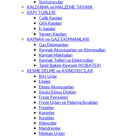
Susturucular
KALDIRMA ve MALZEME TAŞIMA
KAPI TÜRLERİ
Çelik Kapılar
Giriş Kapıları
İç kapılar
Yangın Kapıları
KAYNAK ve GAZ EKİPMANLARI
Gaz Ekipmanları
Kaynak Aksesuarları ve Kimyasalları
Kaynak Makinaları
Kaynak Telleri ve Elektrodları
Tamir Bakım Kaynağı (KOBATEK)
KESME DELME ve AŞINDIRICILAR
Bits Uçlar
Eğeler
Elmas Aksesuarları
Kesici Elmas Diskler
Freze Penseleri
Freze Uçları ve Palanya Bıçakları
Frezeler
Katerler
Keskiler
Kılavuzlar
Mandrenler
Matkap Uçları