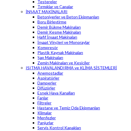
Testereler
Tırmıklar ve Çapalar
İNŞAAT MAKİNALARI
Betoniyerler ve Beton Ekipmanları
Boru Birleştirme
Demir Bükme Makinaları
Demir Kesme Makinaları
Hafif İnşaat Makinaları
İnşaat Vinçleri ve Monoraylar
Kompresör
Plastik Kaynak Makinaları
Şap Makinaları
Zemin Makinaları ve Kesiciler
ISITMA HAVALANDIRMA ve KLİMA SİSTEMLERİ
Anemostadlar
Aspiratörler
Damperler
Difüzörler
Esnek Hava Kanalları
Fanlar
Filtreler
Hastane ve Temiz Oda Ekipmanları
Klimalar
Menfezler
Panjurlar
Servis Kontrol Kapakları