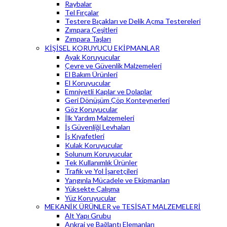
Raybalar
Tel Fırçalar
Testere Bıçakları ve Delik Açma Testereleri
Zımpara Çeşitleri
Zımpara Taşları
KİŞİSEL KORUYUCU EKİPMANLAR
Ayak Koruyucular
Çevre ve Güvenlik Malzemeleri
El Bakım Ürünleri
El Koruyucular
Emniyetli Kaplar ve Dolaplar
Geri Dönüşüm Çöp Konteynerleri
Göz Koruyucular
İlk Yardım Malzemeleri
İş Güvenliği Levhaları
İş Kıyafetleri
Kulak Koruyucular
Solunum Koruyucular
Tek Kullanımlık Ürünler
Trafik ve Yol İşaretçileri
Yangınla Mücadele ve Ekipmanları
Yüksekte Çalışma
Yüz Koruyucular
MEKANİK ÜRÜNLER ve TESİSAT MALZEMELERİ
Alt Yapı Grubu
Ankraj ve Bağlantı Elemanları