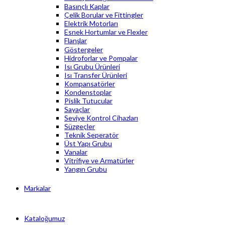
Basınçlı Kaplar
Çelik Borular ve Fittingler
Elektrik Motorları
Esnek Hortumlar ve Flexler
Flanşlar
Göstergeler
Hidroforlar ve Pompalar
Isı Grubu Ürünleri
Isı Transfer Ürünleri
Kompansatörler
Kondenstoplar
Pislik Tutucular
Sayaçlar
Seviye Kontrol Cihazları
Süzgeçler
Teknik Seperatör
Üst Yapı Grubu
Vanalar
Vitrifiye ve Armatürler
Yangın Grubu
Markalar
Kataloğumuz