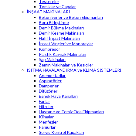
Testereler
Tırmıklar ve Çapalar
İNŞAAT MAKİNALARI
Betoniyerler ve Beton Ekipmanları
Boru Birleştirme
Demir Bükme Makinaları
Demir Kesme Makinaları
Hafif İnşaat Makinaları
İnşaat Vinçleri ve Monoraylar
Kompresör
Plastik Kaynak Makinaları
Şap Makinaları
Zemin Makinaları ve Kesiciler
ISITMA HAVALANDIRMA ve KLİMA SİSTEMLERİ
Anemostadlar
Aspiratörler
Damperler
Difüzörler
Esnek Hava Kanalları
Fanlar
Filtreler
Hastane ve Temiz Oda Ekipmanları
Klimalar
Menfezler
Panjurlar
Servis Kontrol Kapakları