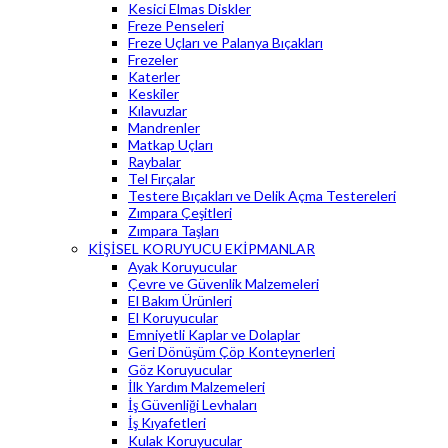
Kesici Elmas Diskler
Freze Penseleri
Freze Uçları ve Palanya Bıçakları
Frezeler
Katerler
Keskiler
Kılavuzlar
Mandrenler
Matkap Uçları
Raybalar
Tel Fırçalar
Testere Bıçakları ve Delik Açma Testereleri
Zımpara Çeşitleri
Zımpara Taşları
KİŞİSEL KORUYUCU EKİPMANLAR
Ayak Koruyucular
Çevre ve Güvenlik Malzemeleri
El Bakım Ürünleri
El Koruyucular
Emniyetli Kaplar ve Dolaplar
Geri Dönüşüm Çöp Konteynerleri
Göz Koruyucular
İlk Yardım Malzemeleri
İş Güvenliği Levhaları
İş Kıyafetleri
Kulak Koruyucular