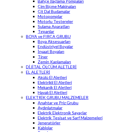
Bahçe İlaçlama Pompaları
Çim Biçme Makinaları
Çit Dal Budamalar
Motopomplar
Motorlu Testereler
Sulama Aparatları
Tırpanlar
BOYA ve FIRÇA GRUBU
Boya Aksesuarları
Endüstriyel Boyalar
İnşaat Boyaları
Tiner
Zemin Kaplamaları
DİJİTAL ÖLÇÜM ALETLERİ
EL ALETLERİ
Akülü El Aletleri
Elektrikli El Aletleri
Mekanik El Aletleri
Havalı El Aletleri
ELEKTRİK GRUBU MALZEMELER
Anahtar ve Priz Grubu
Aydınlatmalar
Elektrik Elektronik Sayaçlar
Elektrik Tesisat ve Sarf Malzemeleri
Jeneratörler
Kablolar