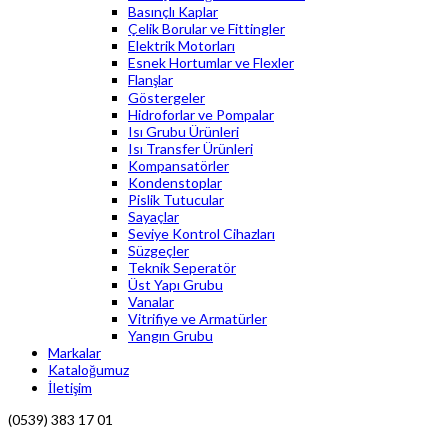
Basınçlı Kaplar
Çelik Borular ve Fittingler
Elektrik Motorları
Esnek Hortumlar ve Flexler
Flanşlar
Göstergeler
Hidroforlar ve Pompalar
Isı Grubu Ürünleri
Isı Transfer Ürünleri
Kompansatörler
Kondenstoplar
Pislik Tutucular
Sayaçlar
Seviye Kontrol Cihazları
Süzgeçler
Teknik Seperatör
Üst Yapı Grubu
Vanalar
Vitrifiye ve Armatürler
Yangın Grubu
Markalar
Kataloğumuz
İletişim
(0539) 383 17 01