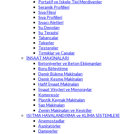
Portatif ve İskele Tipi Merdivenler
Seramik Profilleri
Sıva Filesi
Sıva Profilleri
Sıvacı Aletleri
Su Depoları
Su Terazisi
Tabancalar
Tekerler
Testereler
Tırmıklar ve Çapalar
İNŞAAT MAKİNALARI
Betoniyerler ve Beton Ekipmanları
Boru Birleştirme
Demir Bükme Makinaları
Demir Kesme Makinaları
Hafif İnşaat Makinaları
İnşaat Vinçleri ve Monoraylar
Kompresör
Plastik Kaynak Makinaları
Şap Makinaları
Zemin Makinaları ve Kesiciler
ISITMA HAVALANDIRMA ve KLİMA SİSTEMLERİ
Anemostadlar
Aspiratörler
Damperler