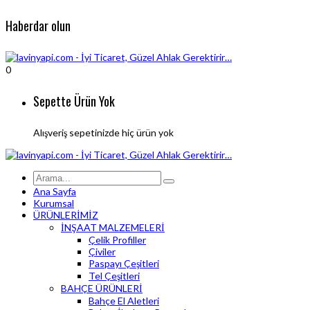
Haberdar olun
0
Sepette Ürün Yok
Alışveriş sepetinizde hiç ürün yok
Ana Sayfa
Kurumsal
ÜRÜNLERİMİZ
İNŞAAT MALZEMELERİ
Çelik Profiller
Çiviler
Paspayı Çeşitleri
Tel Çeşitleri
BAHÇE ÜRÜNLERİ
Bahçe El Aletleri