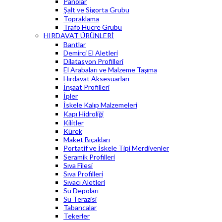
Panolar
Şalt ve Sigorta Grubu
Topraklama
Trafo Hücre Grubu
HIRDAVAT ÜRÜNLERİ
Bantlar
Demirci El Aletleri
Dilatasyon Profilleri
El Arabaları ve Malzeme Taşıma
Hırdavat Aksesuarları
İnşaat Profilleri
İpler
İskele Kalıp Malzemeleri
Kapı Hidroliği
Kilitler
Kürek
Maket Bıçakları
Portatif ve İskele Tipi Merdivenler
Seramik Profilleri
Sıva Filesi
Sıva Profilleri
Sıvacı Aletleri
Su Depoları
Su Terazisi
Tabancalar
Tekerler