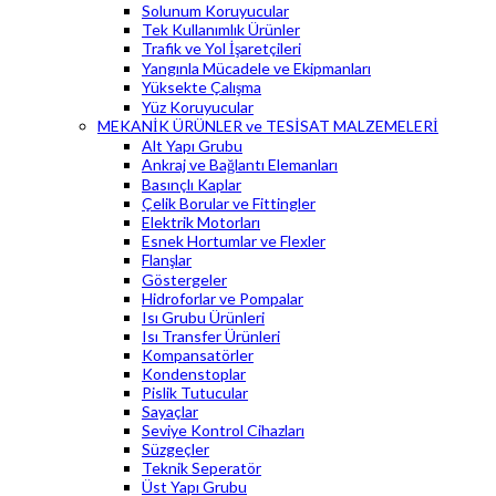
Solunum Koruyucular
Tek Kullanımlık Ürünler
Trafik ve Yol İşaretçileri
Yangınla Mücadele ve Ekipmanları
Yüksekte Çalışma
Yüz Koruyucular
MEKANİK ÜRÜNLER ve TESİSAT MALZEMELERİ
Alt Yapı Grubu
Ankraj ve Bağlantı Elemanları
Basınçlı Kaplar
Çelik Borular ve Fittingler
Elektrik Motorları
Esnek Hortumlar ve Flexler
Flanşlar
Göstergeler
Hidroforlar ve Pompalar
Isı Grubu Ürünleri
Isı Transfer Ürünleri
Kompansatörler
Kondenstoplar
Pislik Tutucular
Sayaçlar
Seviye Kontrol Cihazları
Süzgeçler
Teknik Seperatör
Üst Yapı Grubu