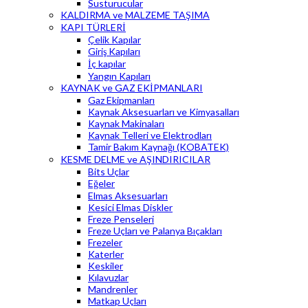
Susturucular
KALDIRMA ve MALZEME TAŞIMA
KAPI TÜRLERİ
Çelik Kapılar
Giriş Kapıları
İç kapılar
Yangın Kapıları
KAYNAK ve GAZ EKİPMANLARI
Gaz Ekipmanları
Kaynak Aksesuarları ve Kimyasalları
Kaynak Makinaları
Kaynak Telleri ve Elektrodları
Tamir Bakım Kaynağı (KOBATEK)
KESME DELME ve AŞINDIRICILAR
Bits Uçlar
Eğeler
Elmas Aksesuarları
Kesici Elmas Diskler
Freze Penseleri
Freze Uçları ve Palanya Bıçakları
Frezeler
Katerler
Keskiler
Kılavuzlar
Mandrenler
Matkap Uçları