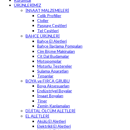
Kurumsal
ÜRÜNLERİMİZ
İNŞAAT MALZEMELERİ
Çelik Profiller
Çiviler
Paspayı Çeşitleri
Tel Çeşitleri
BAHÇE ÜRÜNLERİ
Bahçe El Aletleri
Bahçe İlaçlama Pompaları
Çim Biçme Makinaları
Çit Dal Budamalar
Motopomplar
Motorlu Testereler
Sulama Aparatları
Tırpanlar
BOYA ve FIRÇA GRUBU
Boya Aksesuarları
Endüstriyel Boyalar
İnşaat Boyaları
Tiner
Zemin Kaplamaları
DİJİTAL ÖLÇÜM ALETLERİ
EL ALETLERİ
Akülü El Aletleri
Elektrikli El Aletleri