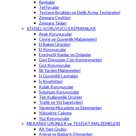
Raybalar
Tel Fırçalar
Testere Bıçakları ve Delik Açma Testereleri
Zımpara Çeşitleri
Zımpara Taşları
KİŞİSEL KORUYUCU EKİPMANLAR
Ayak Koruyucular
Çevre ve Güvenlik Malzemeleri
El Bakım Ürünleri
El Koruyucular
Emniyetli Kaplar ve Dolaplar
Geri Dönüşüm Çöp Konteynerleri
Göz Koruyucular
İlk Yardım Malzemeleri
İş Güvenliği Levhaları
İş Kıyafetleri
Kulak Koruyucular
Solunum Koruyucular
Tek Kullanımlık Ürünler
Trafik ve Yol İşaretçileri
Yangınla Mücadele ve Ekipmanları
Yüksekte Çalışma
Yüz Koruyucular
MEKANİK ÜRÜNLER ve TESİSAT MALZEMELERİ
Alt Yapı Grubu
Ankraj ve Bağlantı Elemanları