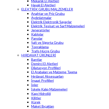
Mekanik El Aletleri
Havalı El Aletleri
ELEKTRİK GRUBU MALZEMELER
Anahtar ve Priz Grubu
Aydınlatmalar
Elektrik Elektronik Sayaçlar
Elektrik Tesisat ve Sarf Malzemeleri
Jeneratörler
Kablolar
Panolar
Şalt ve Sigorta Grubu
Topraklama
Trafo Hücre Grubu
HIRDAVAT ÜRÜNLERİ
Bantlar
Demirci El Aletleri
Dilatasyon Profilleri
El Arabaları ve Malzeme Taşıma
Hırdavat Aksesuarları
İnşaat Profilleri
İpler
İskele Kalıp Malzemeleri
Kapı Hidroliği
Kilitler
Kürek
Maket Bıçakları