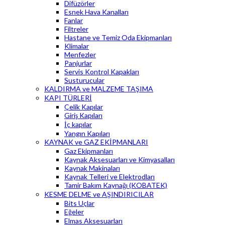
Difüzörler
Esnek Hava Kanalları
Fanlar
Filtreler
Hastane ve Temiz Oda Ekipmanları
Klimalar
Menfezler
Panjurlar
Servis Kontrol Kapakları
Susturucular
KALDIRMA ve MALZEME TAŞIMA
KAPI TÜRLERİ
Çelik Kapılar
Giriş Kapıları
İç kapılar
Yangın Kapıları
KAYNAK ve GAZ EKİPMANLARI
Gaz Ekipmanları
Kaynak Aksesuarları ve Kimyasalları
Kaynak Makinaları
Kaynak Telleri ve Elektrodları
Tamir Bakım Kaynağı (KOBATEK)
KESME DELME ve AŞINDIRICILAR
Bits Uçlar
Eğeler
Elmas Aksesuarları