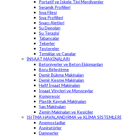
Portatif ve İskele Tipi Merdivenler
Seramik Profilleri
Sıva Filesi
Sıva Profilleri
Sıvacı Aletleri
Su Depoları
Su Terazisi
Tabancalar
Tekerler
Testereler
Tırmıklar ve Çapalar
İNŞAAT MAKİNALARI
Betoniyerler ve Beton Ekipmanları
Boru Birleştirme
Demir Bükme Makinaları
Demir Kesme Makinaları
Hafif İnşaat Makinaları
İnşaat Vinçleri ve Monoraylar
Kompresör
Plastik Kaynak Makinaları
Şap Makinaları
Zemin Makinaları ve Kesiciler
ISITMA HAVALANDIRMA ve KLİMA SİSTEMLERİ
Anemostadlar
Aspiratörler
Damperler