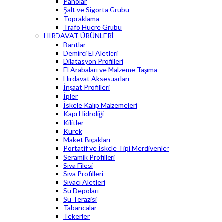
Panolar
Şalt ve Sigorta Grubu
Topraklama
Trafo Hücre Grubu
HIRDAVAT ÜRÜNLERİ
Bantlar
Demirci El Aletleri
Dilatasyon Profilleri
El Arabaları ve Malzeme Taşıma
Hırdavat Aksesuarları
İnşaat Profilleri
İpler
İskele Kalıp Malzemeleri
Kapı Hidroliği
Kilitler
Kürek
Maket Bıçakları
Portatif ve İskele Tipi Merdivenler
Seramik Profilleri
Sıva Filesi
Sıva Profilleri
Sıvacı Aletleri
Su Depoları
Su Terazisi
Tabancalar
Tekerler