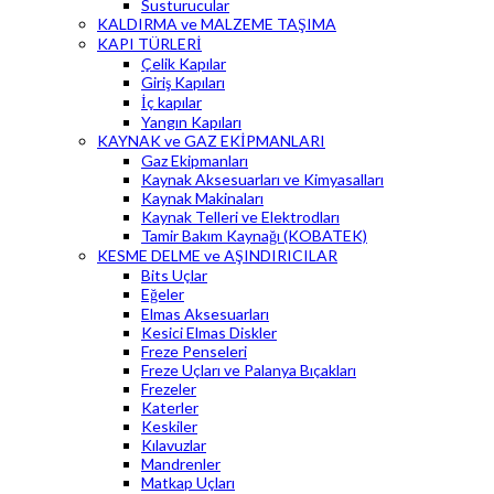
Susturucular
KALDIRMA ve MALZEME TAŞIMA
KAPI TÜRLERİ
Çelik Kapılar
Giriş Kapıları
İç kapılar
Yangın Kapıları
KAYNAK ve GAZ EKİPMANLARI
Gaz Ekipmanları
Kaynak Aksesuarları ve Kimyasalları
Kaynak Makinaları
Kaynak Telleri ve Elektrodları
Tamir Bakım Kaynağı (KOBATEK)
KESME DELME ve AŞINDIRICILAR
Bits Uçlar
Eğeler
Elmas Aksesuarları
Kesici Elmas Diskler
Freze Penseleri
Freze Uçları ve Palanya Bıçakları
Frezeler
Katerler
Keskiler
Kılavuzlar
Mandrenler
Matkap Uçları