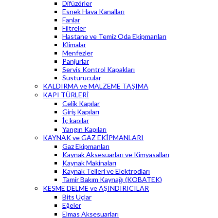
Difüzörler
Esnek Hava Kanalları
Fanlar
Filtreler
Hastane ve Temiz Oda Ekipmanları
Klimalar
Menfezler
Panjurlar
Servis Kontrol Kapakları
Susturucular
KALDIRMA ve MALZEME TAŞIMA
KAPI TÜRLERİ
Çelik Kapılar
Giriş Kapıları
İç kapılar
Yangın Kapıları
KAYNAK ve GAZ EKİPMANLARI
Gaz Ekipmanları
Kaynak Aksesuarları ve Kimyasalları
Kaynak Makinaları
Kaynak Telleri ve Elektrodları
Tamir Bakım Kaynağı (KOBATEK)
KESME DELME ve AŞINDIRICILAR
Bits Uçlar
Eğeler
Elmas Aksesuarları