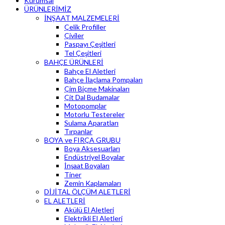
Kurumsal
ÜRÜNLERİMİZ
İNŞAAT MALZEMELERİ
Çelik Profiller
Çiviler
Paspayı Çeşitleri
Tel Çeşitleri
BAHÇE ÜRÜNLERİ
Bahçe El Aletleri
Bahçe İlaçlama Pompaları
Çim Biçme Makinaları
Çit Dal Budamalar
Motopomplar
Motorlu Testereler
Sulama Aparatları
Tırpanlar
BOYA ve FIRÇA GRUBU
Boya Aksesuarları
Endüstriyel Boyalar
İnşaat Boyaları
Tiner
Zemin Kaplamaları
DİJİTAL ÖLÇÜM ALETLERİ
EL ALETLERİ
Akülü El Aletleri
Elektrikli El Aletleri