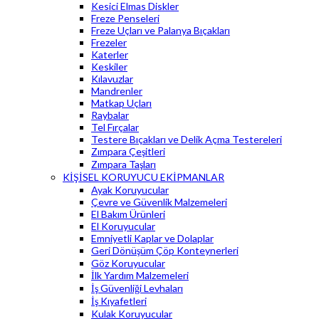
Kesici Elmas Diskler
Freze Penseleri
Freze Uçları ve Palanya Bıçakları
Frezeler
Katerler
Keskiler
Kılavuzlar
Mandrenler
Matkap Uçları
Raybalar
Tel Fırçalar
Testere Bıçakları ve Delik Açma Testereleri
Zımpara Çeşitleri
Zımpara Taşları
KİŞİSEL KORUYUCU EKİPMANLAR
Ayak Koruyucular
Çevre ve Güvenlik Malzemeleri
El Bakım Ürünleri
El Koruyucular
Emniyetli Kaplar ve Dolaplar
Geri Dönüşüm Çöp Konteynerleri
Göz Koruyucular
İlk Yardım Malzemeleri
İş Güvenliği Levhaları
İş Kıyafetleri
Kulak Koruyucular