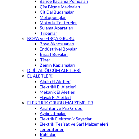
Bahçe İlaçlama Pompaları
Çim Biçme Makinaları
Çit Dal Budamalar
Motopomplar
Motorlu Testereler
Sulama Aparatları
Tırpanlar
BOYA ve FIRÇA GRUBU
Boya Aksesuarları
Endüstriyel Boyalar
İnşaat Boyaları
Tiner
Zemin Kaplamaları
DİJİTAL ÖLÇÜM ALETLERİ
EL ALETLERİ
Akülü El Aletleri
Elektrikli El Aletleri
Mekanik El Aletleri
Havalı El Aletleri
ELEKTRİK GRUBU MALZEMELER
Anahtar ve Priz Grubu
Aydınlatmalar
Elektrik Elektronik Sayaçlar
Elektrik Tesisat ve Sarf Malzemeleri
Jeneratörler
Kablolar