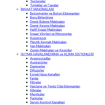
Testereler
Tırmıklar ve Çapalar
İNŞAAT MAKİNALARI
Betoniyerler ve Beton Ekipmanları
Boru Birleştirme
Demir Bükme Makinaları
Demir Kesme Makinaları
Hafif İnşaat Makinaları
İnşaat Vinçleri ve Monoraylar
Kompresör
Plastik Kaynak Makinaları
Şap Makinaları
Zemin Makinaları ve Kesiciler
ISITMA HAVALANDIRMA ve KLİMA SİSTEMLERİ
Anemostadlar
Aspiratörler
Damperler
Difüzörler
Esnek Hava Kanalları
Fanlar
Filtreler
Hastane ve Temiz Oda Ekipmanları
Klimalar
Menfezler
Panjurlar
Servis Kontrol Kapakları