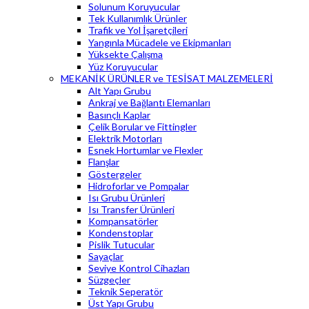
Solunum Koruyucular
Tek Kullanımlık Ürünler
Trafik ve Yol İşaretçileri
Yangınla Mücadele ve Ekipmanları
Yüksekte Çalışma
Yüz Koruyucular
MEKANİK ÜRÜNLER ve TESİSAT MALZEMELERİ
Alt Yapı Grubu
Ankraj ve Bağlantı Elemanları
Basınçlı Kaplar
Çelik Borular ve Fittingler
Elektrik Motorları
Esnek Hortumlar ve Flexler
Flanşlar
Göstergeler
Hidroforlar ve Pompalar
Isı Grubu Ürünleri
Isı Transfer Ürünleri
Kompansatörler
Kondenstoplar
Pislik Tutucular
Sayaçlar
Seviye Kontrol Cihazları
Süzgeçler
Teknik Seperatör
Üst Yapı Grubu