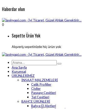
Haberdar olun
0
Sepette Ürün Yok
Alışveriş sepetinizde hiç ürün yok
Ana Sayfa
Kurumsal
ÜRÜNLERİMİZ
İNŞAAT MALZEMELERİ
Çelik Profiller
Çiviler
Paspayı Çeşitleri
Tel Çeşitleri
BAHÇE ÜRÜNLERİ
Bahçe El Aletleri