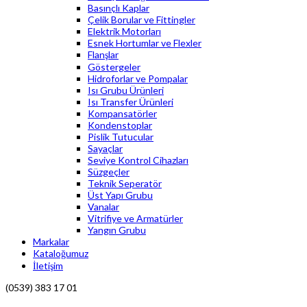
Basınçlı Kaplar
Çelik Borular ve Fittingler
Elektrik Motorları
Esnek Hortumlar ve Flexler
Flanşlar
Göstergeler
Hidroforlar ve Pompalar
Isı Grubu Ürünleri
Isı Transfer Ürünleri
Kompansatörler
Kondenstoplar
Pislik Tutucular
Sayaçlar
Seviye Kontrol Cihazları
Süzgeçler
Teknik Seperatör
Üst Yapı Grubu
Vanalar
Vitrifiye ve Armatürler
Yangın Grubu
Markalar
Kataloğumuz
İletişim
(0539) 383 17 01