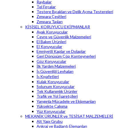
Raybalar
Tel Fırçalar
Testere Bıçakları ve Delik Açma Testereleri
Zımpara Çeşitleri
Zımpara Taşları
KİŞİSEL KORUYUCU EKİPMANLAR
Ayak Koruyucular
Çevre ve Güvenlik Malzemeleri
El Bakım Ürünleri
El Koruyucular
Emniyetli Kaplar ve Dolaplar
Geri Dönüşüm Çöp Konteynerleri
Göz Koruyucular
İlk Yardım Malzemeleri
İş Güvenliği Levhaları
İş Kıyafetleri
Kulak Koruyucular
Solunum Koruyucular
Tek Kullanımlık Ürünler
Trafik ve Yol İşaretçileri
Yangınla Mücadele ve Ekipmanları
Yüksekte Çalışma
Yüz Koruyucular
MEKANİK ÜRÜNLER ve TESİSAT MALZEMELERİ
Alt Yapı Grubu
Ankraj ve Bağlantı Elemanları