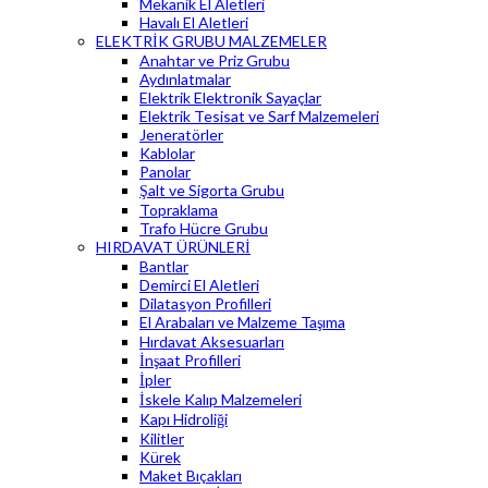
Mekanik El Aletleri
Havalı El Aletleri
ELEKTRİK GRUBU MALZEMELER
Anahtar ve Priz Grubu
Aydınlatmalar
Elektrik Elektronik Sayaçlar
Elektrik Tesisat ve Sarf Malzemeleri
Jeneratörler
Kablolar
Panolar
Şalt ve Sigorta Grubu
Topraklama
Trafo Hücre Grubu
HIRDAVAT ÜRÜNLERİ
Bantlar
Demirci El Aletleri
Dilatasyon Profilleri
El Arabaları ve Malzeme Taşıma
Hırdavat Aksesuarları
İnşaat Profilleri
İpler
İskele Kalıp Malzemeleri
Kapı Hidroliği
Kilitler
Kürek
Maket Bıçakları