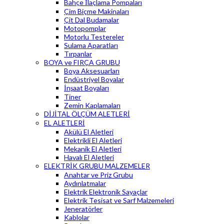
Bahçe İlaçlama Pompaları
Çim Biçme Makinaları
Çit Dal Budamalar
Motopomplar
Motorlu Testereler
Sulama Aparatları
Tırpanlar
BOYA ve FIRÇA GRUBU
Boya Aksesuarları
Endüstriyel Boyalar
İnşaat Boyaları
Tiner
Zemin Kaplamaları
DİJİTAL ÖLÇÜM ALETLERİ
EL ALETLERİ
Akülü El Aletleri
Elektrikli El Aletleri
Mekanik El Aletleri
Havalı El Aletleri
ELEKTRİK GRUBU MALZEMELER
Anahtar ve Priz Grubu
Aydınlatmalar
Elektrik Elektronik Sayaçlar
Elektrik Tesisat ve Sarf Malzemeleri
Jeneratörler
Kablolar