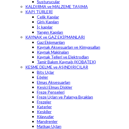
Susturucular
KALDIRMA ve MALZEME TAŞIMA
KAPI TÜRLERİ
Çelik Kapılar
Giriş Kapıları
İç kapılar
Yangın Kapıları
KAYNAK ve GAZ EKİPMANLARI
Gaz Ekipmanları
Kaynak Aksesuarları ve Kimyasalları
Kaynak Makinaları
Kaynak Telleri ve Elektrodları
Tamir Bakım Kaynağı (KOBATEK)
KESME DELME ve AŞINDIRICILAR
Bits Uçlar
Eğeler
Elmas Aksesuarları
Kesici Elmas Diskler
Freze Penseleri
Freze Uçları ve Palanya Bıçakları
Frezeler
Katerler
Keskiler
Kılavuzlar
Mandrenler
Matkap Uçları