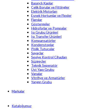
Basınçlı Kaplar
Çelik Borular ve Fittingler
Elektrik Motorları
Esnek Hortumlar ve Flexler
Flanşlar
Göstergeler
Hidroforlar ve Pompalar
Isı Grubu Ürünleri
Isı Transfer Ürünleri
Kompansatörler
Kondenstoplar
Pislik Tutucular
Sayaçlar
Seviye Kontrol Cihazları
Süzgeçler
Teknik Seperatör
Üst Yapı Grubu
Vanalar
Vitrifiye ve Armatürler
Yangın Grubu
Markalar
Kataloğumuz