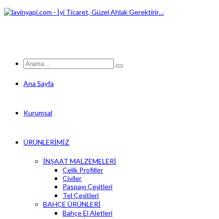
Ana Sayfa
Kurumsal
ÜRÜNLERİMİZ
İNŞAAT MALZEMELERİ
Çelik Profiller
Çiviler
Paspayı Çeşitleri
Tel Çeşitleri
BAHÇE ÜRÜNLERİ
Bahçe El Aletleri