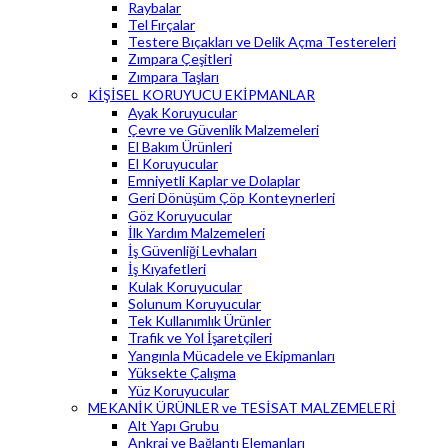
Raybalar
Tel Fırçalar
Testere Bıçakları ve Delik Açma Testereleri
Zımpara Çeşitleri
Zımpara Taşları
KİŞİSEL KORUYUCU EKİPMANLAR
Ayak Koruyucular
Çevre ve Güvenlik Malzemeleri
El Bakım Ürünleri
El Koruyucular
Emniyetli Kaplar ve Dolaplar
Geri Dönüşüm Çöp Konteynerleri
Göz Koruyucular
İlk Yardım Malzemeleri
İş Güvenliği Levhaları
İş Kıyafetleri
Kulak Koruyucular
Solunum Koruyucular
Tek Kullanımlık Ürünler
Trafik ve Yol İşaretçileri
Yangınla Mücadele ve Ekipmanları
Yüksekte Çalışma
Yüz Koruyucular
MEKANİK ÜRÜNLER ve TESİSAT MALZEMELERİ
Alt Yapı Grubu
Ankraj ve Bağlantı Elemanları