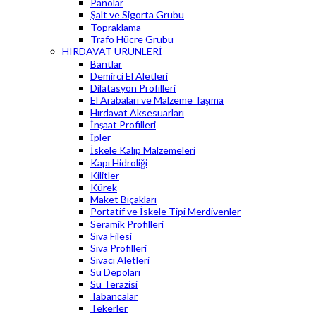
Panolar
Şalt ve Sigorta Grubu
Topraklama
Trafo Hücre Grubu
HIRDAVAT ÜRÜNLERİ
Bantlar
Demirci El Aletleri
Dilatasyon Profilleri
El Arabaları ve Malzeme Taşıma
Hırdavat Aksesuarları
İnşaat Profilleri
İpler
İskele Kalıp Malzemeleri
Kapı Hidroliği
Kilitler
Kürek
Maket Bıçakları
Portatif ve İskele Tipi Merdivenler
Seramik Profilleri
Sıva Filesi
Sıva Profilleri
Sıvacı Aletleri
Su Depoları
Su Terazisi
Tabancalar
Tekerler