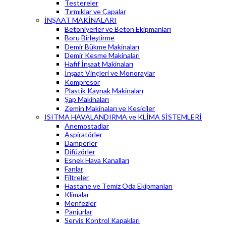
Testereler
Tırmıklar ve Çapalar
İNŞAAT MAKİNALARI
Betoniyerler ve Beton Ekipmanları
Boru Birleştirme
Demir Bükme Makinaları
Demir Kesme Makinaları
Hafif İnşaat Makinaları
İnşaat Vinçleri ve Monoraylar
Kompresör
Plastik Kaynak Makinaları
Şap Makinaları
Zemin Makinaları ve Kesiciler
ISITMA HAVALANDIRMA ve KLİMA SİSTEMLERİ
Anemostadlar
Aspiratörler
Damperler
Difüzörler
Esnek Hava Kanalları
Fanlar
Filtreler
Hastane ve Temiz Oda Ekipmanları
Klimalar
Menfezler
Panjurlar
Servis Kontrol Kapakları