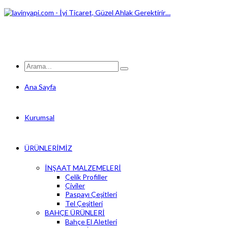
Ana Sayfa
Kurumsal
ÜRÜNLERİMİZ
İNŞAAT MALZEMELERİ
Çelik Profiller
Çiviler
Paspayı Çeşitleri
Tel Çeşitleri
BAHÇE ÜRÜNLERİ
Bahçe El Aletleri