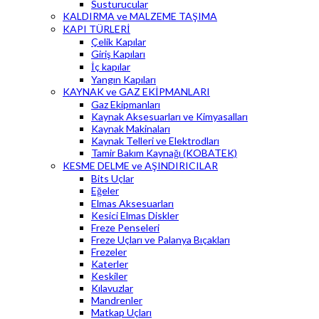
Susturucular
KALDIRMA ve MALZEME TAŞIMA
KAPI TÜRLERİ
Çelik Kapılar
Giriş Kapıları
İç kapılar
Yangın Kapıları
KAYNAK ve GAZ EKİPMANLARI
Gaz Ekipmanları
Kaynak Aksesuarları ve Kimyasalları
Kaynak Makinaları
Kaynak Telleri ve Elektrodları
Tamir Bakım Kaynağı (KOBATEK)
KESME DELME ve AŞINDIRICILAR
Bits Uçlar
Eğeler
Elmas Aksesuarları
Kesici Elmas Diskler
Freze Penseleri
Freze Uçları ve Palanya Bıçakları
Frezeler
Katerler
Keskiler
Kılavuzlar
Mandrenler
Matkap Uçları