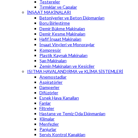
Testereler
Tırmıklar ve Çapalar
İNŞAAT MAKİNALARI
Betoniyerler ve Beton Ekipmanları
Boru Birleştirme
Demir Bükme Makinaları
Demir Kesme Makinaları
Hafif İnşaat Makinaları
İnşaat Vinçleri ve Monoraylar
Kompresör
Plastik Kaynak Makinaları
Şap Makinaları
Zemin Makinaları ve Kesiciler
ISITMA HAVALANDIRMA ve KLİMA SİSTEMLERİ
Anemostadlar
Aspiratörler
Damperler
Difüzörler
Esnek Hava Kanalları
Fanlar
Filtreler
Hastane ve Temiz Oda Ekipmanları
Klimalar
Menfezler
Panjurlar
Servis Kontrol Kapakları