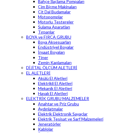
Bahçe İlaçlama Pompaları
Çim Biçme Makinaları
Çit Dal Budamalar
Motopomplar
Motorlu Testereler
Sulama Aparatları
Tırpanlar
BOYA ve FIRÇA GRUBU
Boya Aksesuarları
Endüstriyel Boyalar
İnşaat Boyaları
Tiner
Zemin Kaplamaları
DİJİTAL ÖLÇÜM ALETLERİ
EL ALETLERİ
Akülü El Aletleri
Elektrikli El Aletleri
Mekanik El Aletleri
Havalı El Aletleri
ELEKTRİK GRUBU MALZEMELER
Anahtar ve Priz Grubu
Aydınlatmalar
Elektrik Elektronik Sayaçlar
Elektrik Tesisat ve Sarf Malzemeleri
Jeneratörler
Kablolar