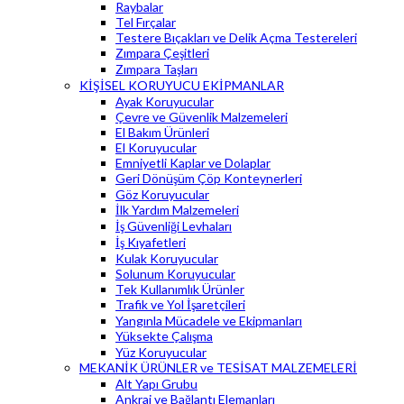
Raybalar
Tel Fırçalar
Testere Bıçakları ve Delik Açma Testereleri
Zımpara Çeşitleri
Zımpara Taşları
KİŞİSEL KORUYUCU EKİPMANLAR
Ayak Koruyucular
Çevre ve Güvenlik Malzemeleri
El Bakım Ürünleri
El Koruyucular
Emniyetli Kaplar ve Dolaplar
Geri Dönüşüm Çöp Konteynerleri
Göz Koruyucular
İlk Yardım Malzemeleri
İş Güvenliği Levhaları
İş Kıyafetleri
Kulak Koruyucular
Solunum Koruyucular
Tek Kullanımlık Ürünler
Trafik ve Yol İşaretçileri
Yangınla Mücadele ve Ekipmanları
Yüksekte Çalışma
Yüz Koruyucular
MEKANİK ÜRÜNLER ve TESİSAT MALZEMELERİ
Alt Yapı Grubu
Ankraj ve Bağlantı Elemanları