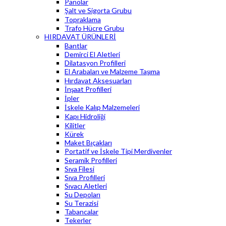
Panolar
Şalt ve Sigorta Grubu
Topraklama
Trafo Hücre Grubu
HIRDAVAT ÜRÜNLERİ
Bantlar
Demirci El Aletleri
Dilatasyon Profilleri
El Arabaları ve Malzeme Taşıma
Hırdavat Aksesuarları
İnşaat Profilleri
İpler
İskele Kalıp Malzemeleri
Kapı Hidroliği
Kilitler
Kürek
Maket Bıçakları
Portatif ve İskele Tipi Merdivenler
Seramik Profilleri
Sıva Filesi
Sıva Profilleri
Sıvacı Aletleri
Su Depoları
Su Terazisi
Tabancalar
Tekerler