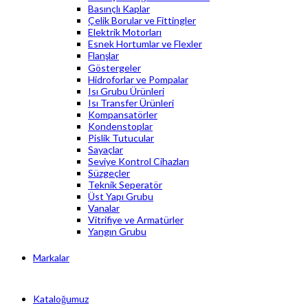
Basınçlı Kaplar
Çelik Borular ve Fittingler
Elektrik Motorları
Esnek Hortumlar ve Flexler
Flanşlar
Göstergeler
Hidroforlar ve Pompalar
Isı Grubu Ürünleri
Isı Transfer Ürünleri
Kompansatörler
Kondenstoplar
Pislik Tutucular
Sayaçlar
Seviye Kontrol Cihazları
Süzgeçler
Teknik Seperatör
Üst Yapı Grubu
Vanalar
Vitrifiye ve Armatürler
Yangın Grubu
Markalar
Kataloğumuz