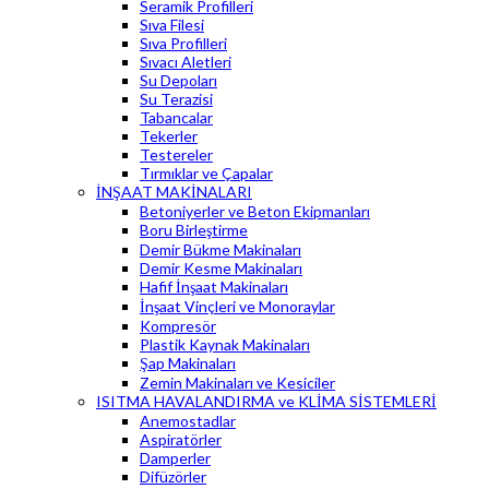
Seramik Profilleri
Sıva Filesi
Sıva Profilleri
Sıvacı Aletleri
Su Depoları
Su Terazisi
Tabancalar
Tekerler
Testereler
Tırmıklar ve Çapalar
İNŞAAT MAKİNALARI
Betoniyerler ve Beton Ekipmanları
Boru Birleştirme
Demir Bükme Makinaları
Demir Kesme Makinaları
Hafif İnşaat Makinaları
İnşaat Vinçleri ve Monoraylar
Kompresör
Plastik Kaynak Makinaları
Şap Makinaları
Zemin Makinaları ve Kesiciler
ISITMA HAVALANDIRMA ve KLİMA SİSTEMLERİ
Anemostadlar
Aspiratörler
Damperler
Difüzörler