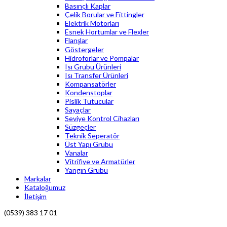
Basınçlı Kaplar
Çelik Borular ve Fittingler
Elektrik Motorları
Esnek Hortumlar ve Flexler
Flanşlar
Göstergeler
Hidroforlar ve Pompalar
Isı Grubu Ürünleri
Isı Transfer Ürünleri
Kompansatörler
Kondenstoplar
Pislik Tutucular
Sayaçlar
Seviye Kontrol Cihazları
Süzgeçler
Teknik Seperatör
Üst Yapı Grubu
Vanalar
Vitrifiye ve Armatürler
Yangın Grubu
Markalar
Kataloğumuz
İletişim
(0539) 383 17 01