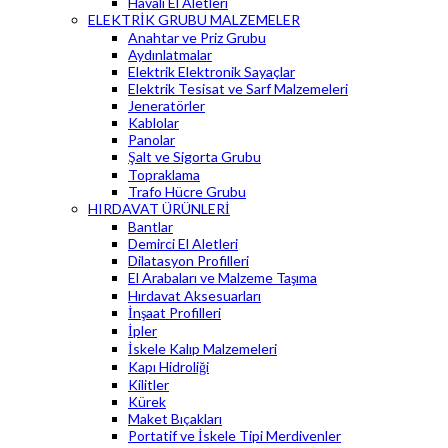
Havalı El Aletleri
ELEKTRİK GRUBU MALZEMELER
Anahtar ve Priz Grubu
Aydınlatmalar
Elektrik Elektronik Sayaçlar
Elektrik Tesisat ve Sarf Malzemeleri
Jeneratörler
Kablolar
Panolar
Şalt ve Sigorta Grubu
Topraklama
Trafo Hücre Grubu
HIRDAVAT ÜRÜNLERİ
Bantlar
Demirci El Aletleri
Dilatasyon Profilleri
El Arabaları ve Malzeme Taşıma
Hırdavat Aksesuarları
İnşaat Profilleri
İpler
İskele Kalıp Malzemeleri
Kapı Hidroliği
Kilitler
Kürek
Maket Bıçakları
Portatif ve İskele Tipi Merdivenler