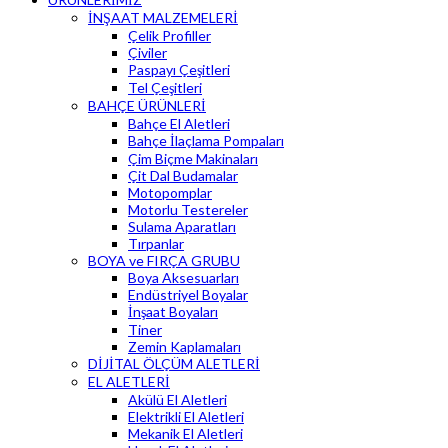
İNŞAAT MALZEMELERİ
Çelik Profiller
Çiviler
Paspayı Çeşitleri
Tel Çeşitleri
BAHÇE ÜRÜNLERİ
Bahçe El Aletleri
Bahçe İlaçlama Pompaları
Çim Biçme Makinaları
Çit Dal Budamalar
Motopomplar
Motorlu Testereler
Sulama Aparatları
Tırpanlar
BOYA ve FIRÇA GRUBU
Boya Aksesuarları
Endüstriyel Boyalar
İnşaat Boyaları
Tiner
Zemin Kaplamaları
DİJİTAL ÖLÇÜM ALETLERİ
EL ALETLERİ
Akülü El Aletleri
Elektrikli El Aletleri
Mekanik El Aletleri