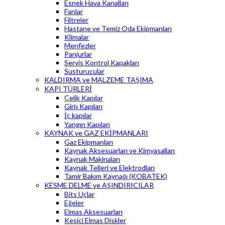
Esnek Hava Kanalları
Fanlar
Filtreler
Hastane ve Temiz Oda Ekipmanları
Klimalar
Menfezler
Panjurlar
Servis Kontrol Kapakları
Susturucular
KALDIRMA ve MALZEME TAŞIMA
KAPI TÜRLERİ
Çelik Kapılar
Giriş Kapıları
İç kapılar
Yangın Kapıları
KAYNAK ve GAZ EKİPMANLARI
Gaz Ekipmanları
Kaynak Aksesuarları ve Kimyasalları
Kaynak Makinaları
Kaynak Telleri ve Elektrodları
Tamir Bakım Kaynağı (KOBATEK)
KESME DELME ve AŞINDIRICILAR
Bits Uçlar
Eğeler
Elmas Aksesuarları
Kesici Elmas Diskler