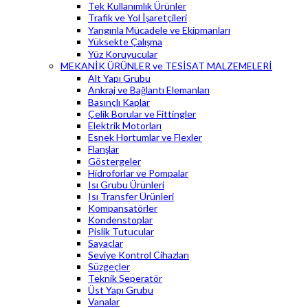
Tek Kullanımlık Ürünler
Trafik ve Yol İşaretçileri
Yangınla Mücadele ve Ekipmanları
Yüksekte Çalışma
Yüz Koruyucular
MEKANİK ÜRÜNLER ve TESİSAT MALZEMELERİ
Alt Yapı Grubu
Ankraj ve Bağlantı Elemanları
Basınçlı Kaplar
Çelik Borular ve Fittingler
Elektrik Motorları
Esnek Hortumlar ve Flexler
Flanşlar
Göstergeler
Hidroforlar ve Pompalar
Isı Grubu Ürünleri
Isı Transfer Ürünleri
Kompansatörler
Kondenstoplar
Pislik Tutucular
Sayaçlar
Seviye Kontrol Cihazları
Süzgeçler
Teknik Seperatör
Üst Yapı Grubu
Vanalar