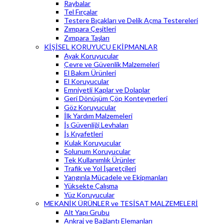
Raybalar
Tel Fırçalar
Testere Bıçakları ve Delik Açma Testereleri
Zımpara Çeşitleri
Zımpara Taşları
KİŞİSEL KORUYUCU EKİPMANLAR
Ayak Koruyucular
Çevre ve Güvenlik Malzemeleri
El Bakım Ürünleri
El Koruyucular
Emniyetli Kaplar ve Dolaplar
Geri Dönüşüm Çöp Konteynerleri
Göz Koruyucular
İlk Yardım Malzemeleri
İş Güvenliği Levhaları
İş Kıyafetleri
Kulak Koruyucular
Solunum Koruyucular
Tek Kullanımlık Ürünler
Trafik ve Yol İşaretçileri
Yangınla Mücadele ve Ekipmanları
Yüksekte Çalışma
Yüz Koruyucular
MEKANİK ÜRÜNLER ve TESİSAT MALZEMELERİ
Alt Yapı Grubu
Ankraj ve Bağlantı Elemanları