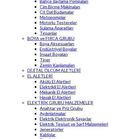
Bahçe İlaçlama Pompaları
Çim Biçme Makinaları
Çit Dal Budamalar
Motopomplar
Motorlu Testereler
Sulama Aparatları
Tırpanlar
BOYA ve FIRÇA GRUBU
Boya Aksesuarları
Endüstriyel Boyalar
İnşaat Boyaları
Tiner
Zemin Kaplamaları
DİJİTAL ÖLÇÜM ALETLERİ
EL ALETLERİ
Akülü El Aletleri
Elektrikli El Aletleri
Mekanik El Aletleri
Havalı El Aletleri
ELEKTRİK GRUBU MALZEMELER
Anahtar ve Priz Grubu
Aydınlatmalar
Elektrik Elektronik Sayaçlar
Elektrik Tesisat ve Sarf Malzemeleri
Jeneratörler
Kablolar