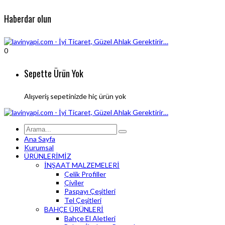
Haberdar olun
0
Sepette Ürün Yok
Alışveriş sepetinizde hiç ürün yok
Ana Sayfa
Kurumsal
ÜRÜNLERİMİZ
İNŞAAT MALZEMELERİ
Çelik Profiller
Çiviler
Paspayı Çeşitleri
Tel Çeşitleri
BAHÇE ÜRÜNLERİ
Bahçe El Aletleri