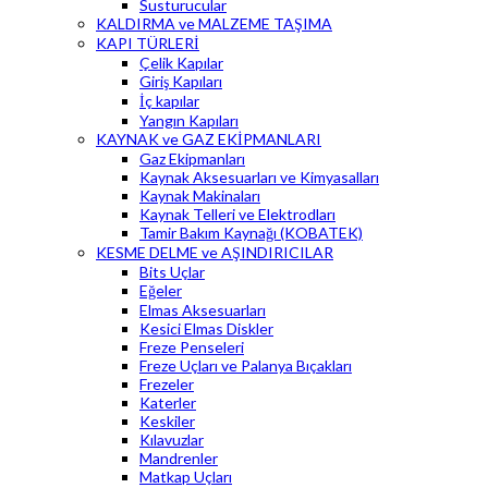
Susturucular
KALDIRMA ve MALZEME TAŞIMA
KAPI TÜRLERİ
Çelik Kapılar
Giriş Kapıları
İç kapılar
Yangın Kapıları
KAYNAK ve GAZ EKİPMANLARI
Gaz Ekipmanları
Kaynak Aksesuarları ve Kimyasalları
Kaynak Makinaları
Kaynak Telleri ve Elektrodları
Tamir Bakım Kaynağı (KOBATEK)
KESME DELME ve AŞINDIRICILAR
Bits Uçlar
Eğeler
Elmas Aksesuarları
Kesici Elmas Diskler
Freze Penseleri
Freze Uçları ve Palanya Bıçakları
Frezeler
Katerler
Keskiler
Kılavuzlar
Mandrenler
Matkap Uçları