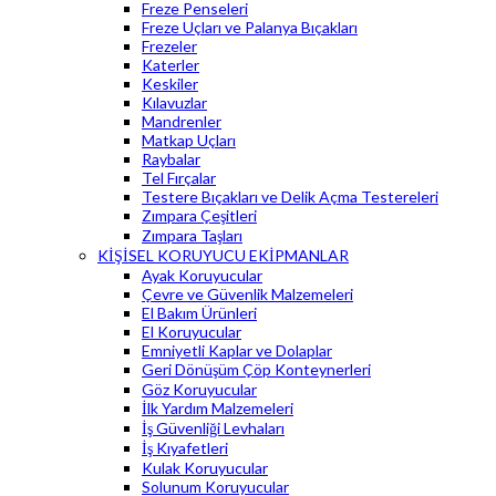
Freze Penseleri
Freze Uçları ve Palanya Bıçakları
Frezeler
Katerler
Keskiler
Kılavuzlar
Mandrenler
Matkap Uçları
Raybalar
Tel Fırçalar
Testere Bıçakları ve Delik Açma Testereleri
Zımpara Çeşitleri
Zımpara Taşları
KİŞİSEL KORUYUCU EKİPMANLAR
Ayak Koruyucular
Çevre ve Güvenlik Malzemeleri
El Bakım Ürünleri
El Koruyucular
Emniyetli Kaplar ve Dolaplar
Geri Dönüşüm Çöp Konteynerleri
Göz Koruyucular
İlk Yardım Malzemeleri
İş Güvenliği Levhaları
İş Kıyafetleri
Kulak Koruyucular
Solunum Koruyucular