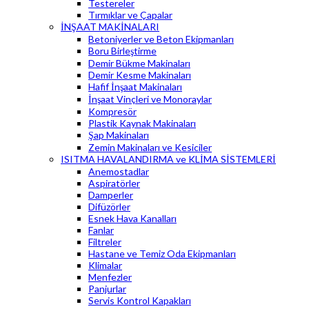
Testereler
Tırmıklar ve Çapalar
İNŞAAT MAKİNALARI
Betoniyerler ve Beton Ekipmanları
Boru Birleştirme
Demir Bükme Makinaları
Demir Kesme Makinaları
Hafif İnşaat Makinaları
İnşaat Vinçleri ve Monoraylar
Kompresör
Plastik Kaynak Makinaları
Şap Makinaları
Zemin Makinaları ve Kesiciler
ISITMA HAVALANDIRMA ve KLİMA SİSTEMLERİ
Anemostadlar
Aspiratörler
Damperler
Difüzörler
Esnek Hava Kanalları
Fanlar
Filtreler
Hastane ve Temiz Oda Ekipmanları
Klimalar
Menfezler
Panjurlar
Servis Kontrol Kapakları