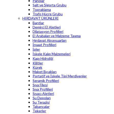
Panolar
Şalt ve Sigorta Grubu
Topraklama
Trafo Hücre Grubu
HIRDAVAT ÜRÜNLERİ
Bantlar
Demirci El Aletleri
Dilatasyon Profilleri
El Arabaları ve Malzeme Taşıma
Hırdavat Aksesuarları
İnşaat Profilleri
İpler
İskele Kalıp Malzemeleri
Kapı Hidroliği
Kilitler
Kürek
Maket Bıçakları
Portatif ve İskele Tipi Merdivenler
Seramik Profilleri
Sıva Filesi
Sıva Profilleri
Sıvacı Aletleri
Su Depoları
Su Terazisi
Tabancalar
Tekerler