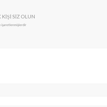
 KIŞI SIZ OLUN
e işaretlenmişlerdir