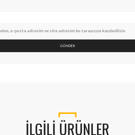
dım, e-posta adresim ve site adresim bu tarayıcıya kaydedilsin.
İLGILI ÜRÜNLER