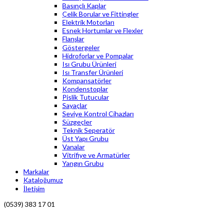
Basınçlı Kaplar
Çelik Borular ve Fittingler
Elektrik Motorları
Esnek Hortumlar ve Flexler
Flanşlar
Göstergeler
Hidroforlar ve Pompalar
Isı Grubu Ürünleri
Isı Transfer Ürünleri
Kompansatörler
Kondenstoplar
Pislik Tutucular
Sayaçlar
Seviye Kontrol Cihazları
Süzgeçler
Teknik Seperatör
Üst Yapı Grubu
Vanalar
Vitrifiye ve Armatürler
Yangın Grubu
Markalar
Kataloğumuz
İletişim
(0539) 383 17 01