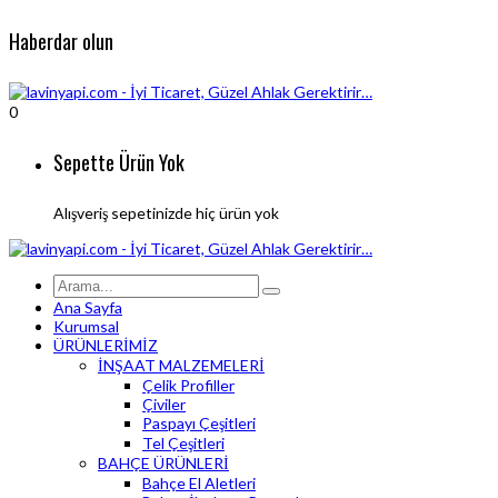
Haberdar olun
0
Sepette Ürün Yok
Alışveriş sepetinizde hiç ürün yok
Ana Sayfa
Kurumsal
ÜRÜNLERİMİZ
İNŞAAT MALZEMELERİ
Çelik Profiller
Çiviler
Paspayı Çeşitleri
Tel Çeşitleri
BAHÇE ÜRÜNLERİ
Bahçe El Aletleri