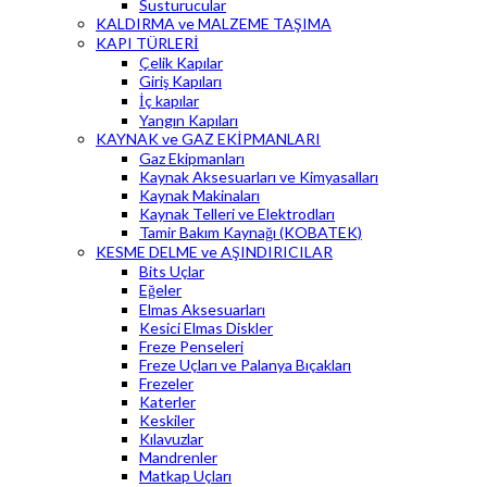
Susturucular
KALDIRMA ve MALZEME TAŞIMA
KAPI TÜRLERİ
Çelik Kapılar
Giriş Kapıları
İç kapılar
Yangın Kapıları
KAYNAK ve GAZ EKİPMANLARI
Gaz Ekipmanları
Kaynak Aksesuarları ve Kimyasalları
Kaynak Makinaları
Kaynak Telleri ve Elektrodları
Tamir Bakım Kaynağı (KOBATEK)
KESME DELME ve AŞINDIRICILAR
Bits Uçlar
Eğeler
Elmas Aksesuarları
Kesici Elmas Diskler
Freze Penseleri
Freze Uçları ve Palanya Bıçakları
Frezeler
Katerler
Keskiler
Kılavuzlar
Mandrenler
Matkap Uçları