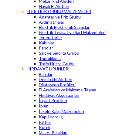
Mekanik El Aletleri
Havalı El Aletleri
ELEKTRİK GRUBU MALZEMELER
Anahtar ve Priz Grubu
Aydınlatmalar
Elektrik Elektronik Sayaçlar
Elektrik Tesisat ve Sarf Malzemeleri
Jeneratörler
Kablolar
Panolar
Şalt ve Sigorta Grubu
Topraklama
Trafo Hücre Grubu
HIRDAVAT ÜRÜNLERİ
Bantlar
Demirci El Aletleri
Dilatasyon Profilleri
El Arabaları ve Malzeme Taşıma
Hırdavat Aksesuarları
İnşaat Profilleri
İpler
İskele Kalıp Malzemeleri
Kapı Hidroliği
Kilitler
Kürek
Maket Bıçakları