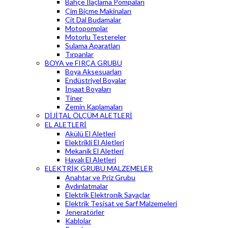
Bahçe İlaçlama Pompaları
Çim Biçme Makinaları
Çit Dal Budamalar
Motopomplar
Motorlu Testereler
Sulama Aparatları
Tırpanlar
BOYA ve FIRÇA GRUBU
Boya Aksesuarları
Endüstriyel Boyalar
İnşaat Boyaları
Tiner
Zemin Kaplamaları
DİJİTAL ÖLÇÜM ALETLERİ
EL ALETLERİ
Akülü El Aletleri
Elektrikli El Aletleri
Mekanik El Aletleri
Havalı El Aletleri
ELEKTRİK GRUBU MALZEMELER
Anahtar ve Priz Grubu
Aydınlatmalar
Elektrik Elektronik Sayaçlar
Elektrik Tesisat ve Sarf Malzemeleri
Jeneratörler
Kablolar