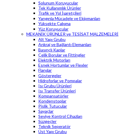
Solunum Koruyucular
Tek Kullanımlık Ürünler
Trafik ve Yol İşaretçileri
Yangınla Mücadele ve Ekipmanları
Yüksekte Çalışma
Yüz Koruyucular
MEKANİK ÜRÜNLER ve TESİSAT MALZEMELERİ
Alt Yapı Grubu
Ankraj ve Bağlantı Elemanları
Basınçlı Kaplar
Çelik Borular ve Fittingler
Elektrik Motorları
Esnek Hortumlar ve Flexler
Flanşlar
Göstergeler
Hidroforlar ve Pompalar
Isı Grubu Ürünleri
Isı Transfer Ürünleri
Kompansatörler
Kondenstoplar
Pislik Tutucular
Sayaçlar
Seviye Kontrol Cihazları
Süzgeçler
Teknik Seperatör
Üst Yapı Grubu