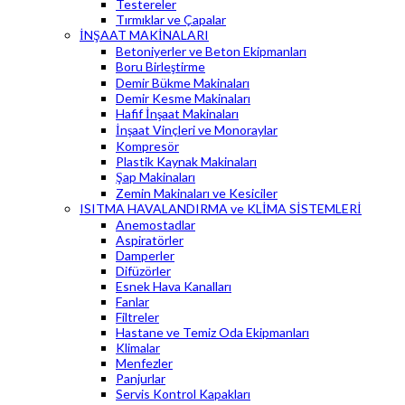
Testereler
Tırmıklar ve Çapalar
İNŞAAT MAKİNALARI
Betoniyerler ve Beton Ekipmanları
Boru Birleştirme
Demir Bükme Makinaları
Demir Kesme Makinaları
Hafif İnşaat Makinaları
İnşaat Vinçleri ve Monoraylar
Kompresör
Plastik Kaynak Makinaları
Şap Makinaları
Zemin Makinaları ve Kesiciler
ISITMA HAVALANDIRMA ve KLİMA SİSTEMLERİ
Anemostadlar
Aspiratörler
Damperler
Difüzörler
Esnek Hava Kanalları
Fanlar
Filtreler
Hastane ve Temiz Oda Ekipmanları
Klimalar
Menfezler
Panjurlar
Servis Kontrol Kapakları