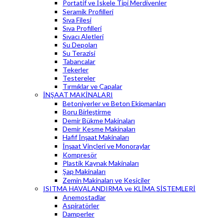
Portatif ve İskele Tipi Merdivenler
Seramik Profilleri
Sıva Filesi
Sıva Profilleri
Sıvacı Aletleri
Su Depoları
Su Terazisi
Tabancalar
Tekerler
Testereler
Tırmıklar ve Çapalar
İNŞAAT MAKİNALARI
Betoniyerler ve Beton Ekipmanları
Boru Birleştirme
Demir Bükme Makinaları
Demir Kesme Makinaları
Hafif İnşaat Makinaları
İnşaat Vinçleri ve Monoraylar
Kompresör
Plastik Kaynak Makinaları
Şap Makinaları
Zemin Makinaları ve Kesiciler
ISITMA HAVALANDIRMA ve KLİMA SİSTEMLERİ
Anemostadlar
Aspiratörler
Damperler