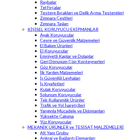
Raybalar
Tel Fırçalar
Testere Bıçakları ve Delik Açma Testereleri
Zımpara Çeşitleri
Zımpara Taşları
KİŞİSEL KORUYUCU EKİPMANLAR
Ayak Koruyucular
Çevre ve Güvenlik Malzemeleri
El Bakım Ürünleri
El Koruyucular
Emniyetli Kaplar ve Dolaplar
Geri Dönüşüm Çöp Konteynerleri
Göz Koruyucular
İlk Yardım Malzemeleri
İş Güvenliği Levhaları
İş Kıyafetleri
Kulak Koruyucular
Solunum Koruyucular
Tek Kullanımlık Ürünler
Trafik ve Yol İşaretçileri
Yangınla Mücadele ve Ekipmanları
Yüksekte Çalışma
Yüz Koruyucular
MEKANİK ÜRÜNLER ve TESİSAT MALZEMELERİ
Alt Yapı Grubu
Ankraj ve Bağlantı Elemanları