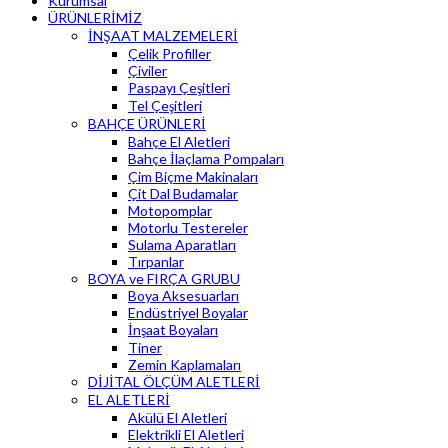
Kurumsal
ÜRÜNLERİMİZ
İNŞAAT MALZEMELERİ
Çelik Profiller
Çiviler
Paspayı Çeşitleri
Tel Çeşitleri
BAHÇE ÜRÜNLERİ
Bahçe El Aletleri
Bahçe İlaçlama Pompaları
Çim Biçme Makinaları
Çit Dal Budamalar
Motopomplar
Motorlu Testereler
Sulama Aparatları
Tırpanlar
BOYA ve FIRÇA GRUBU
Boya Aksesuarları
Endüstriyel Boyalar
İnşaat Boyaları
Tiner
Zemin Kaplamaları
DİJİTAL ÖLÇÜM ALETLERİ
EL ALETLERİ
Akülü El Aletleri
Elektrikli El Aletleri