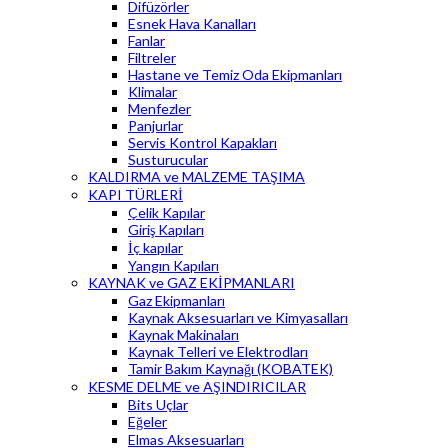
Difüzörler
Esnek Hava Kanalları
Fanlar
Filtreler
Hastane ve Temiz Oda Ekipmanları
Klimalar
Menfezler
Panjurlar
Servis Kontrol Kapakları
Susturucular
KALDIRMA ve MALZEME TAŞIMA
KAPI TÜRLERİ
Çelik Kapılar
Giriş Kapıları
İç kapılar
Yangın Kapıları
KAYNAK ve GAZ EKİPMANLARI
Gaz Ekipmanları
Kaynak Aksesuarları ve Kimyasalları
Kaynak Makinaları
Kaynak Telleri ve Elektrodları
Tamir Bakım Kaynağı (KOBATEK)
KESME DELME ve AŞINDIRICILAR
Bits Uçlar
Eğeler
Elmas Aksesuarları