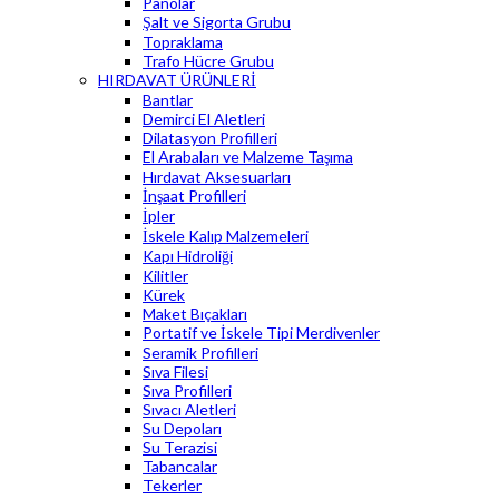
Panolar
Şalt ve Sigorta Grubu
Topraklama
Trafo Hücre Grubu
HIRDAVAT ÜRÜNLERİ
Bantlar
Demirci El Aletleri
Dilatasyon Profilleri
El Arabaları ve Malzeme Taşıma
Hırdavat Aksesuarları
İnşaat Profilleri
İpler
İskele Kalıp Malzemeleri
Kapı Hidroliği
Kilitler
Kürek
Maket Bıçakları
Portatif ve İskele Tipi Merdivenler
Seramik Profilleri
Sıva Filesi
Sıva Profilleri
Sıvacı Aletleri
Su Depoları
Su Terazisi
Tabancalar
Tekerler