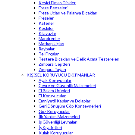
Kesici Elmas Diskler
Freze Penseleri
Freze Uçları ve Palanya Bıçakları
Frezeler
Katerler
Keskiler
Kılavuzlar
Mandrenler
Matkap Uçları
Raybalar
Tel Fırçalar
Testere Bıçakları ve Delik Açma Testereleri
Zımpara Çeşitleri
Zımpara Taşları
KİŞİSEL KORUYUCU EKİPMANLAR
Ayak Koruyucular
Çevre ve Güvenlik Malzemeleri
El Bakım Ürünleri
El Koruyucular
Emniyetli Kaplar ve Dolaplar
Geri Dönüşüm Çöp Konteynerleri
Göz Koruyucular
İlk Yardım Malzemeleri
İş Güvenliği Levhaları
İş Kıyafetleri
Kulak Koruyucular