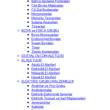
Bahçe İlaçlama Pompaları
Çim Biçme Makinaları
Çit Dal Budamalar
Motopomplar
Motorlu Testereler
Sulama Aparatları
Tırpanlar
BOYA ve FIRÇA GRUBU
Boya Aksesuarları
Endüstriyel Boyalar
İnşaat Boyaları
Tiner
Zemin Kaplamaları
DİJİTAL ÖLÇÜM ALETLERİ
EL ALETLERİ
Akülü El Aletleri
Elektrikli El Aletleri
Mekanik El Aletleri
Havalı El Aletleri
ELEKTRİK GRUBU MALZEMELER
Anahtar ve Priz Grubu
Aydınlatmalar
Elektrik Elektronik Sayaçlar
Elektrik Tesisat ve Sarf Malzemeleri
Jeneratörler
Kablolar