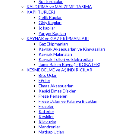
Susturucular
KALDIRMA ve MALZEME TAŞIMA
KAPI TÜRLERİ
Çelik Kapılar
Giriş Kapıları
İç kapılar
Yangın Kapıları
KAYNAK ve GAZ EKİPMANLARI
Gaz Ekipmanları
Kaynak Aksesuarları ve Kimyasalları
Kaynak Makinaları
Kaynak Telleri ve Elektrodları
Tamir Bakım Kaynağı (KOBATEK)
KESME DELME ve AŞINDIRICILAR
Bits Uçlar
Eğeler
Elmas Aksesuarları
Kesici Elmas Diskler
Freze Penseleri
Freze Uçları ve Palanya Bıçakları
Frezeler
Katerler
Keskiler
Kılavuzlar
Mandrenler
Matkap Uçları