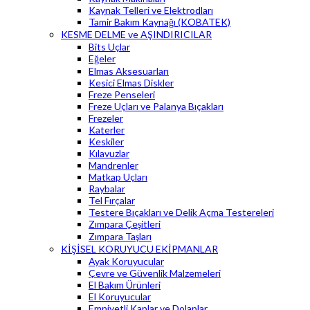
Kaynak Telleri ve Elektrodları
Tamir Bakım Kaynağı (KOBATEK)
KESME DELME ve AŞINDIRICILAR
Bits Uçlar
Eğeler
Elmas Aksesuarları
Kesici Elmas Diskler
Freze Penseleri
Freze Uçları ve Palanya Bıçakları
Frezeler
Katerler
Keskiler
Kılavuzlar
Mandrenler
Matkap Uçları
Raybalar
Tel Fırçalar
Testere Bıçakları ve Delik Açma Testereleri
Zımpara Çeşitleri
Zımpara Taşları
KİŞİSEL KORUYUCU EKİPMANLAR
Ayak Koruyucular
Çevre ve Güvenlik Malzemeleri
El Bakım Ürünleri
El Koruyucular
Emniyetli Kaplar ve Dolaplar