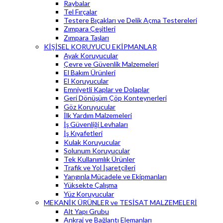
Raybalar
Tel Fırçalar
Testere Bıçakları ve Delik Açma Testereleri
Zımpara Çeşitleri
Zımpara Taşları
KİŞİSEL KORUYUCU EKİPMANLAR
Ayak Koruyucular
Çevre ve Güvenlik Malzemeleri
El Bakım Ürünleri
El Koruyucular
Emniyetli Kaplar ve Dolaplar
Geri Dönüşüm Çöp Konteynerleri
Göz Koruyucular
İlk Yardım Malzemeleri
İş Güvenliği Levhaları
İş Kıyafetleri
Kulak Koruyucular
Solunum Koruyucular
Tek Kullanımlık Ürünler
Trafik ve Yol İşaretçileri
Yangınla Mücadele ve Ekipmanları
Yüksekte Çalışma
Yüz Koruyucular
MEKANİK ÜRÜNLER ve TESİSAT MALZEMELERİ
Alt Yapı Grubu
Ankraj ve Bağlantı Elemanları