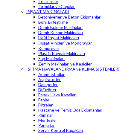
Testereler
Tırmıklar ve Çapalar
İNŞAAT MAKİNALARI
Betoniyerler ve Beton Ekipmanları
Boru Birleştirme
Demir Bükme Makinaları
Demir Kesme Makinaları
Hafif İnşaat Makinaları
İnşaat Vinçleri ve Monoraylar
Kompresör
Plastik Kaynak Makinaları
Şap Makinaları
Zemin Makinaları ve Kesiciler
ISITMA HAVALANDIRMA ve KLİMA SİSTEMLERİ
Anemostadlar
Aspiratörler
Damperler
Difüzörler
Esnek Hava Kanalları
Fanlar
Filtreler
Hastane ve Temiz Oda Ekipmanları
Klimalar
Menfezler
Panjurlar
Servis Kontrol Kapakları