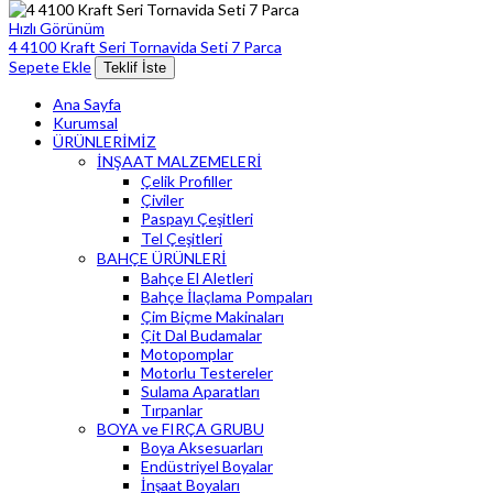
Hızlı Görünüm
4 4100 Kraft Seri Tornavida Seti 7 Parca
Sepete Ekle
Teklif İste
Ana Sayfa
Kurumsal
ÜRÜNLERİMİZ
İNŞAAT MALZEMELERİ
Çelik Profiller
Çiviler
Paspayı Çeşitleri
Tel Çeşitleri
BAHÇE ÜRÜNLERİ
Bahçe El Aletleri
Bahçe İlaçlama Pompaları
Çim Biçme Makinaları
Çit Dal Budamalar
Motopomplar
Motorlu Testereler
Sulama Aparatları
Tırpanlar
BOYA ve FIRÇA GRUBU
Boya Aksesuarları
Endüstriyel Boyalar
İnşaat Boyaları