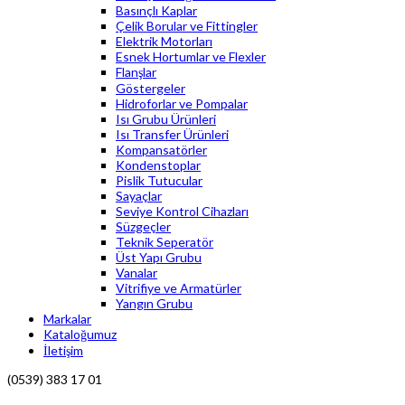
Basınçlı Kaplar
Çelik Borular ve Fittingler
Elektrik Motorları
Esnek Hortumlar ve Flexler
Flanşlar
Göstergeler
Hidroforlar ve Pompalar
Isı Grubu Ürünleri
Isı Transfer Ürünleri
Kompansatörler
Kondenstoplar
Pislik Tutucular
Sayaçlar
Seviye Kontrol Cihazları
Süzgeçler
Teknik Seperatör
Üst Yapı Grubu
Vanalar
Vitrifiye ve Armatürler
Yangın Grubu
Markalar
Kataloğumuz
İletişim
(0539) 383 17 01