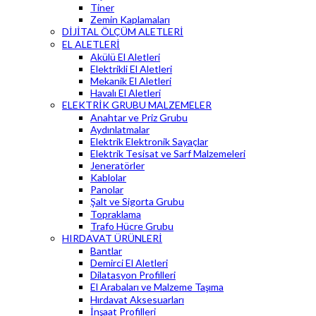
Tiner
Zemin Kaplamaları
DİJİTAL ÖLÇÜM ALETLERİ
EL ALETLERİ
Akülü El Aletleri
Elektrikli El Aletleri
Mekanik El Aletleri
Havalı El Aletleri
ELEKTRİK GRUBU MALZEMELER
Anahtar ve Priz Grubu
Aydınlatmalar
Elektrik Elektronik Sayaçlar
Elektrik Tesisat ve Sarf Malzemeleri
Jeneratörler
Kablolar
Panolar
Şalt ve Sigorta Grubu
Topraklama
Trafo Hücre Grubu
HIRDAVAT ÜRÜNLERİ
Bantlar
Demirci El Aletleri
Dilatasyon Profilleri
El Arabaları ve Malzeme Taşıma
Hırdavat Aksesuarları
İnşaat Profilleri