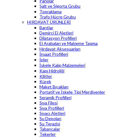
Panolar
Şalt ve Sigorta Grubu
Topraklama
Trafo Hücre Grubu
HIRDAVAT ÜRÜNLERİ
Bantlar
Demirci El Aletleri
Dilatasyon Profilleri
El Arabaları ve Malzeme Taşıma
Hırdavat Aksesuarları
İnşaat Profilleri
İpler
İskele Kalıp Malzemeleri
Kapı Hidroliği
Kilitler
Kürek
Maket Bıçakları
Portatif ve İskele Tipi Merdivenler
Seramik Profilleri
Sıva Filesi
Sıva Profilleri
Sıvacı Aletleri
Su Depoları
Su Terazisi
Tabancalar
Tekerler