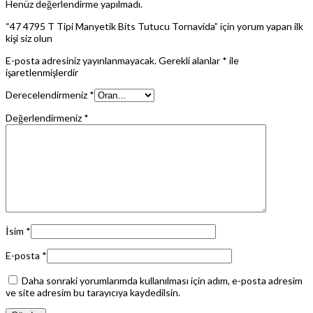
Henüz değerlendirme yapılmadı.
“47 4795 T Tipi Manyetik Bits Tutucu Tornavida” için yorum yapan ilk
kişi siz olun
E-posta adresiniz yayınlanmayacak.
Gerekli alanlar
*
ile
işaretlenmişlerdir
Derecelendirmeniz
*
Değerlendirmeniz
*
İsim
*
E-posta
*
Daha sonraki yorumlarımda kullanılması için adım, e-posta adresim
ve site adresim bu tarayıcıya kaydedilsin.