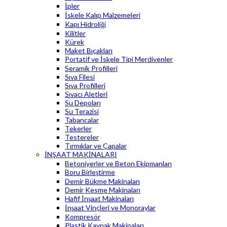
İpler
İskele Kalıp Malzemeleri
Kapı Hidroliği
Kilitler
Kürek
Maket Bıçakları
Portatif ve İskele Tipi Merdivenler
Seramik Profilleri
Sıva Filesi
Sıva Profilleri
Sıvacı Aletleri
Su Depoları
Su Terazisi
Tabancalar
Tekerler
Testereler
Tırmıklar ve Çapalar
İNŞAAT MAKİNALARI
Betoniyerler ve Beton Ekipmanları
Boru Birleştirme
Demir Bükme Makinaları
Demir Kesme Makinaları
Hafif İnşaat Makinaları
İnşaat Vinçleri ve Monoraylar
Kompresör
Plastik Kaynak Makinaları