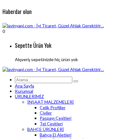
Haberdar olun
0
Sepette Ürün Yok
Alışveriş sepetinizde hiç ürün yok
Ana Sayfa
Kurumsal
ÜRÜNLERİMİZ
İNŞAAT MALZEMELERİ
Çelik Profiller
Çiviler
Paspayı Çeşitleri
Tel Çeşitleri
BAHÇE ÜRÜNLERİ
Bahçe El Aletleri