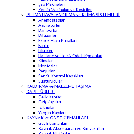
Şap Makinaları
Zemin Makinaları ve Kesiciler
ISITMA HAVALANDIRMA ve KLİMA SİSTEMLERİ
Anemostadlar
Aspiratörler
Damperler
Difüzörler
Esnek Hava Kanalları
Fanlar
Filtreler
Hastane ve Temiz Oda Ekipmanları
Klimalar
Menfezler
Panjurlar
Servis Kontrol Kapakları
Susturucular
KALDIRMA ve MALZEME TAŞIMA
KAPI TÜRLERİ
Çelik Kapılar
Giriş Kapıları
İç kapılar
Yangın Kapıları
KAYNAK ve GAZ EKİPMANLARI
Gaz Ekipmanları
Kaynak Aksesuarları ve Kimyasalları
Kaynak Makinaları