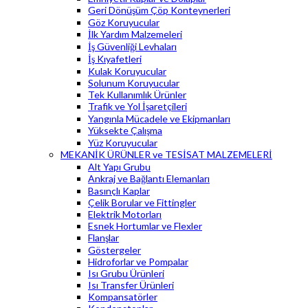
Geri Dönüşüm Çöp Konteynerleri
Göz Koruyucular
İlk Yardım Malzemeleri
İş Güvenliği Levhaları
İş Kıyafetleri
Kulak Koruyucular
Solunum Koruyucular
Tek Kullanımlık Ürünler
Trafik ve Yol İşaretçileri
Yangınla Mücadele ve Ekipmanları
Yüksekte Çalışma
Yüz Koruyucular
MEKANİK ÜRÜNLER ve TESİSAT MALZEMELERİ
Alt Yapı Grubu
Ankraj ve Bağlantı Elemanları
Basınçlı Kaplar
Çelik Borular ve Fittingler
Elektrik Motorları
Esnek Hortumlar ve Flexler
Flanşlar
Göstergeler
Hidroforlar ve Pompalar
Isı Grubu Ürünleri
Isı Transfer Ürünleri
Kompansatörler