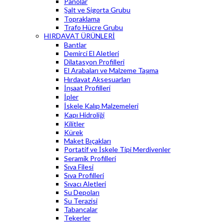
Panolar
Şalt ve Sigorta Grubu
Topraklama
Trafo Hücre Grubu
HIRDAVAT ÜRÜNLERİ
Bantlar
Demirci El Aletleri
Dilatasyon Profilleri
El Arabaları ve Malzeme Taşıma
Hırdavat Aksesuarları
İnşaat Profilleri
İpler
İskele Kalıp Malzemeleri
Kapı Hidroliği
Kilitler
Kürek
Maket Bıçakları
Portatif ve İskele Tipi Merdivenler
Seramik Profilleri
Sıva Filesi
Sıva Profilleri
Sıvacı Aletleri
Su Depoları
Su Terazisi
Tabancalar
Tekerler