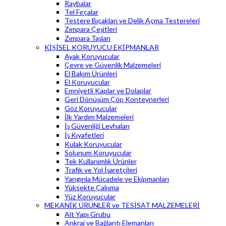
Raybalar
Tel Fırçalar
Testere Bıçakları ve Delik Açma Testereleri
Zımpara Çeşitleri
Zımpara Taşları
KİŞİSEL KORUYUCU EKİPMANLAR
Ayak Koruyucular
Çevre ve Güvenlik Malzemeleri
El Bakım Ürünleri
El Koruyucular
Emniyetli Kaplar ve Dolaplar
Geri Dönüşüm Çöp Konteynerleri
Göz Koruyucular
İlk Yardım Malzemeleri
İş Güvenliği Levhaları
İş Kıyafetleri
Kulak Koruyucular
Solunum Koruyucular
Tek Kullanımlık Ürünler
Trafik ve Yol İşaretçileri
Yangınla Mücadele ve Ekipmanları
Yüksekte Çalışma
Yüz Koruyucular
MEKANİK ÜRÜNLER ve TESİSAT MALZEMELERİ
Alt Yapı Grubu
Ankraj ve Bağlantı Elemanları