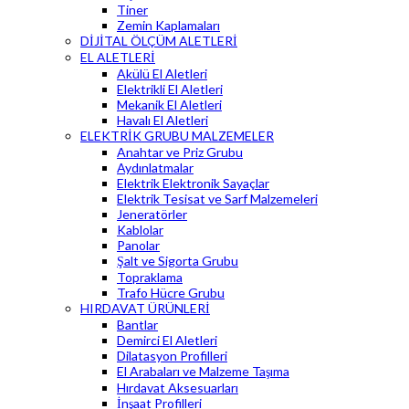
Tiner
Zemin Kaplamaları
DİJİTAL ÖLÇÜM ALETLERİ
EL ALETLERİ
Akülü El Aletleri
Elektrikli El Aletleri
Mekanik El Aletleri
Havalı El Aletleri
ELEKTRİK GRUBU MALZEMELER
Anahtar ve Priz Grubu
Aydınlatmalar
Elektrik Elektronik Sayaçlar
Elektrik Tesisat ve Sarf Malzemeleri
Jeneratörler
Kablolar
Panolar
Şalt ve Sigorta Grubu
Topraklama
Trafo Hücre Grubu
HIRDAVAT ÜRÜNLERİ
Bantlar
Demirci El Aletleri
Dilatasyon Profilleri
El Arabaları ve Malzeme Taşıma
Hırdavat Aksesuarları
İnşaat Profilleri