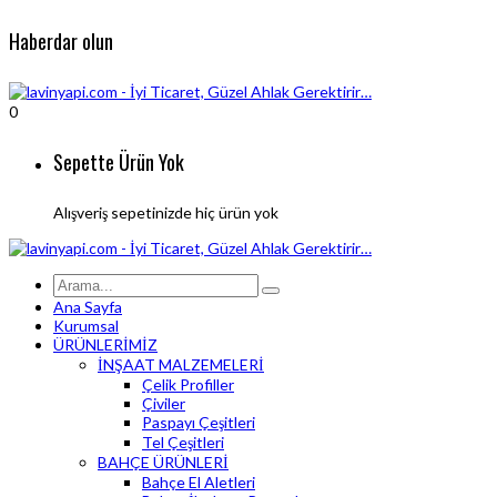
Haberdar olun
0
Sepette Ürün Yok
Alışveriş sepetinizde hiç ürün yok
Ana Sayfa
Kurumsal
ÜRÜNLERİMİZ
İNŞAAT MALZEMELERİ
Çelik Profiller
Çiviler
Paspayı Çeşitleri
Tel Çeşitleri
BAHÇE ÜRÜNLERİ
Bahçe El Aletleri