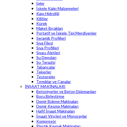
İpler
İskele Kalıp Malzemeleri
Kapı Hidroliği
Kilitler
Kürek
Maket Bıçakları
Portatif ve İskele Tipi Merdivenler
Seramik Profilleri
Sıva Filesi
Sıva Profilleri
Sıvacı Aletleri
Su Depoları
Su Terazisi
Tabancalar
Tekerler
Testereler
Tırmıklar ve Çapalar
İNŞAAT MAKİNALARI
Betoniyerler ve Beton Ekipmanları
Boru Birleştirme
Demir Bükme Makinaları
Demir Kesme Makinaları
Hafif İnşaat Makinaları
İnşaat Vinçleri ve Monoraylar
Kompresör
Plastik Kaynak Makinaları