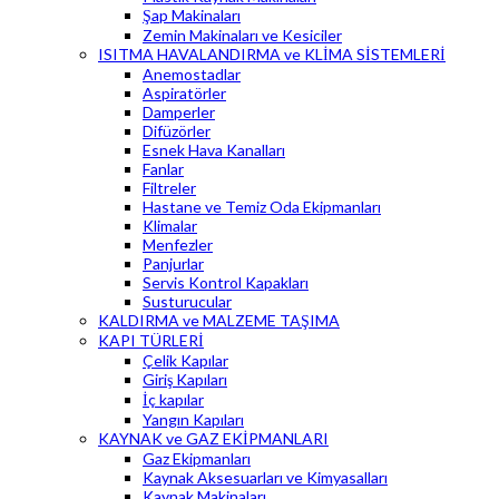
Şap Makinaları
Zemin Makinaları ve Kesiciler
ISITMA HAVALANDIRMA ve KLİMA SİSTEMLERİ
Anemostadlar
Aspiratörler
Damperler
Difüzörler
Esnek Hava Kanalları
Fanlar
Filtreler
Hastane ve Temiz Oda Ekipmanları
Klimalar
Menfezler
Panjurlar
Servis Kontrol Kapakları
Susturucular
KALDIRMA ve MALZEME TAŞIMA
KAPI TÜRLERİ
Çelik Kapılar
Giriş Kapıları
İç kapılar
Yangın Kapıları
KAYNAK ve GAZ EKİPMANLARI
Gaz Ekipmanları
Kaynak Aksesuarları ve Kimyasalları
Kaynak Makinaları