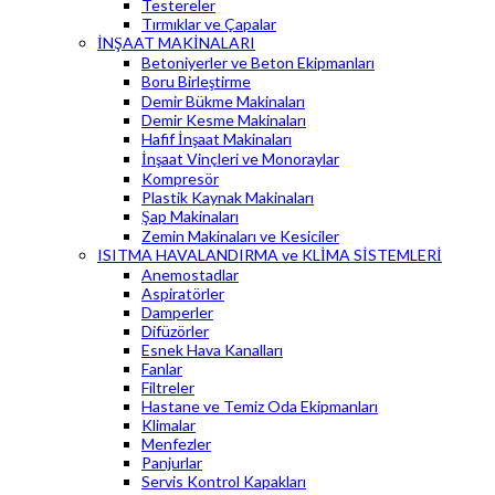
Testereler
Tırmıklar ve Çapalar
İNŞAAT MAKİNALARI
Betoniyerler ve Beton Ekipmanları
Boru Birleştirme
Demir Bükme Makinaları
Demir Kesme Makinaları
Hafif İnşaat Makinaları
İnşaat Vinçleri ve Monoraylar
Kompresör
Plastik Kaynak Makinaları
Şap Makinaları
Zemin Makinaları ve Kesiciler
ISITMA HAVALANDIRMA ve KLİMA SİSTEMLERİ
Anemostadlar
Aspiratörler
Damperler
Difüzörler
Esnek Hava Kanalları
Fanlar
Filtreler
Hastane ve Temiz Oda Ekipmanları
Klimalar
Menfezler
Panjurlar
Servis Kontrol Kapakları