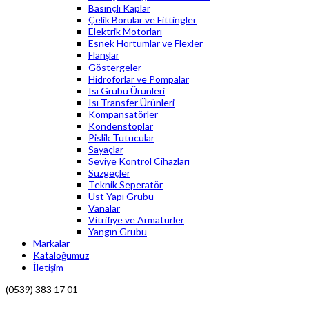
Basınçlı Kaplar
Çelik Borular ve Fittingler
Elektrik Motorları
Esnek Hortumlar ve Flexler
Flanşlar
Göstergeler
Hidroforlar ve Pompalar
Isı Grubu Ürünleri
Isı Transfer Ürünleri
Kompansatörler
Kondenstoplar
Pislik Tutucular
Sayaçlar
Seviye Kontrol Cihazları
Süzgeçler
Teknik Seperatör
Üst Yapı Grubu
Vanalar
Vitrifiye ve Armatürler
Yangın Grubu
Markalar
Kataloğumuz
İletişim
(0539) 383 17 01