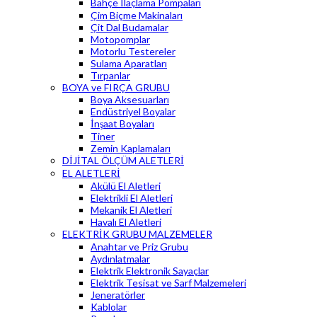
Bahçe İlaçlama Pompaları
Çim Biçme Makinaları
Çit Dal Budamalar
Motopomplar
Motorlu Testereler
Sulama Aparatları
Tırpanlar
BOYA ve FIRÇA GRUBU
Boya Aksesuarları
Endüstriyel Boyalar
İnşaat Boyaları
Tiner
Zemin Kaplamaları
DİJİTAL ÖLÇÜM ALETLERİ
EL ALETLERİ
Akülü El Aletleri
Elektrikli El Aletleri
Mekanik El Aletleri
Havalı El Aletleri
ELEKTRİK GRUBU MALZEMELER
Anahtar ve Priz Grubu
Aydınlatmalar
Elektrik Elektronik Sayaçlar
Elektrik Tesisat ve Sarf Malzemeleri
Jeneratörler
Kablolar