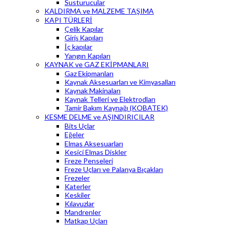
Susturucular
KALDIRMA ve MALZEME TAŞIMA
KAPI TÜRLERİ
Çelik Kapılar
Giriş Kapıları
İç kapılar
Yangın Kapıları
KAYNAK ve GAZ EKİPMANLARI
Gaz Ekipmanları
Kaynak Aksesuarları ve Kimyasalları
Kaynak Makinaları
Kaynak Telleri ve Elektrodları
Tamir Bakım Kaynağı (KOBATEK)
KESME DELME ve AŞINDIRICILAR
Bits Uçlar
Eğeler
Elmas Aksesuarları
Kesici Elmas Diskler
Freze Penseleri
Freze Uçları ve Palanya Bıçakları
Frezeler
Katerler
Keskiler
Kılavuzlar
Mandrenler
Matkap Uçları