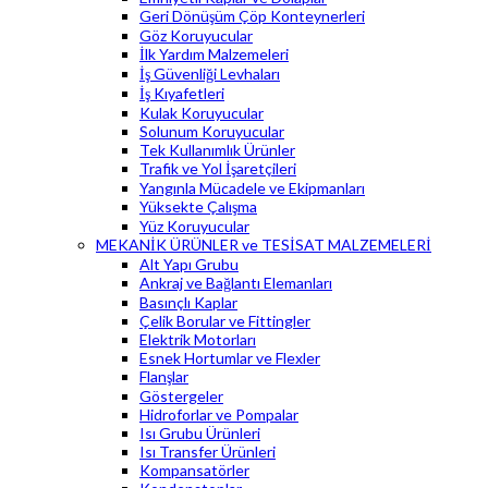
Geri Dönüşüm Çöp Konteynerleri
Göz Koruyucular
İlk Yardım Malzemeleri
İş Güvenliği Levhaları
İş Kıyafetleri
Kulak Koruyucular
Solunum Koruyucular
Tek Kullanımlık Ürünler
Trafik ve Yol İşaretçileri
Yangınla Mücadele ve Ekipmanları
Yüksekte Çalışma
Yüz Koruyucular
MEKANİK ÜRÜNLER ve TESİSAT MALZEMELERİ
Alt Yapı Grubu
Ankraj ve Bağlantı Elemanları
Basınçlı Kaplar
Çelik Borular ve Fittingler
Elektrik Motorları
Esnek Hortumlar ve Flexler
Flanşlar
Göstergeler
Hidroforlar ve Pompalar
Isı Grubu Ürünleri
Isı Transfer Ürünleri
Kompansatörler