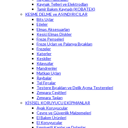
Kaynak Telleri ve Elektrodları
Tamir Bakım Kaynağı (KOBATEK)
KESME DELME ve AŞINDIRICILAR
Bits Uçlar
Eğeler
Elmas Aksesuarları
Kesici Elmas Diskler
Freze Penseleri
Freze Uçları ve Palanya Bıçakları
Frezeler
Katerler
Keskiler
Kılavuzlar
Mandrenler
Matkap Uçları
Raybalar
Tel Fırçalar
Testere Bıçakları ve Delik Açma Testereleri
Zımpara Çeşitleri
Zımpara Taşları
KİŞİSEL KORUYUCU EKİPMANLAR
Ayak Koruyucular
Çevre ve Güvenlik Malzemeleri
El Bakım Ürünleri
El Koruyucular
Emniyetli Kaplar ve Dolaplar