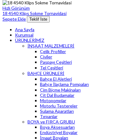
Hızlı Görünüm
18 4540 Klips Sokme Tornavidasi
Sepete Ekle
Teklif İste
Ana Sayfa
Kurumsal
ÜRÜNLERİMİZ
İNŞAAT MALZEMELERİ
Çelik Profiller
Çiviler
Paspayı Çeşitleri
Tel Çeşitleri
BAHÇE ÜRÜNLERİ
Bahçe El Aletleri
Bahçe İlaçlama Pompaları
Çim Biçme Makinaları
Çit Dal Budamalar
Motopomplar
Motorlu Testereler
Sulama Aparatları
Tırpanlar
BOYA ve FIRÇA GRUBU
Boya Aksesuarları
Endüstriyel Boyalar
İnşaat Boyaları