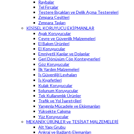
Raybalar
Tel Fırçalar
Testere Bıçakları ve Delik Açma Testereleri
Zımpara Çeşitleri
Zımpara Taşları
KİŞİSEL KORUYUCU EKİPMANLAR
Ayak Koruyucular
Çevre ve Güvenlik Malzemeleri
El Bakım Ürünleri
El Koruyucular
Emniyetli Kaplar ve Dolaplar
Geri Dönüşüm Çöp Konteynerleri
Göz Koruyucular
İlk Yardım Malzemeleri
İş Güvenliği Levhaları
İş Kıyafetleri
Kulak Koruyucular
Solunum Koruyucular
Tek Kullanımlık Ürünler
Trafik ve Yol İşaretçileri
Yangınla Mücadele ve Ekipmanları
Yüksekte Çalışma
Yüz Koruyucular
MEKANİK ÜRÜNLER ve TESİSAT MALZEMELERİ
Alt Yapı Grubu
Ankraj ve Bağlantı Elemanları