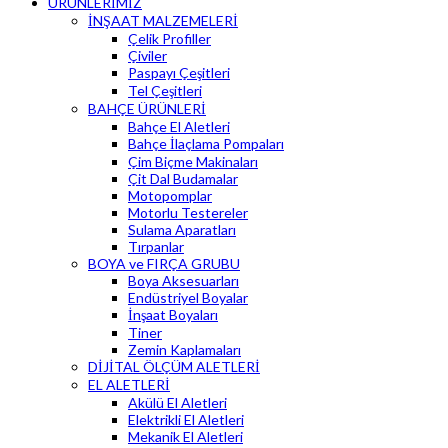
ÜRÜNLERİMİZ
İNŞAAT MALZEMELERİ
Çelik Profiller
Çiviler
Paspayı Çeşitleri
Tel Çeşitleri
BAHÇE ÜRÜNLERİ
Bahçe El Aletleri
Bahçe İlaçlama Pompaları
Çim Biçme Makinaları
Çit Dal Budamalar
Motopomplar
Motorlu Testereler
Sulama Aparatları
Tırpanlar
BOYA ve FIRÇA GRUBU
Boya Aksesuarları
Endüstriyel Boyalar
İnşaat Boyaları
Tiner
Zemin Kaplamaları
DİJİTAL ÖLÇÜM ALETLERİ
EL ALETLERİ
Akülü El Aletleri
Elektrikli El Aletleri
Mekanik El Aletleri