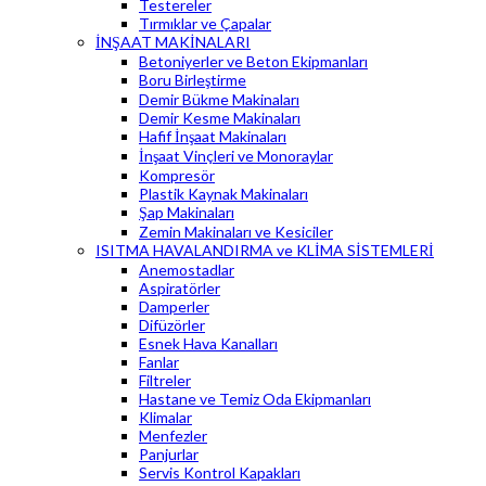
Testereler
Tırmıklar ve Çapalar
İNŞAAT MAKİNALARI
Betoniyerler ve Beton Ekipmanları
Boru Birleştirme
Demir Bükme Makinaları
Demir Kesme Makinaları
Hafif İnşaat Makinaları
İnşaat Vinçleri ve Monoraylar
Kompresör
Plastik Kaynak Makinaları
Şap Makinaları
Zemin Makinaları ve Kesiciler
ISITMA HAVALANDIRMA ve KLİMA SİSTEMLERİ
Anemostadlar
Aspiratörler
Damperler
Difüzörler
Esnek Hava Kanalları
Fanlar
Filtreler
Hastane ve Temiz Oda Ekipmanları
Klimalar
Menfezler
Panjurlar
Servis Kontrol Kapakları