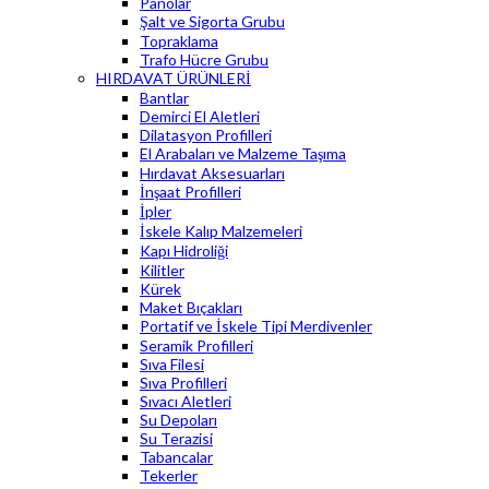
Panolar
Şalt ve Sigorta Grubu
Topraklama
Trafo Hücre Grubu
HIRDAVAT ÜRÜNLERİ
Bantlar
Demirci El Aletleri
Dilatasyon Profilleri
El Arabaları ve Malzeme Taşıma
Hırdavat Aksesuarları
İnşaat Profilleri
İpler
İskele Kalıp Malzemeleri
Kapı Hidroliği
Kilitler
Kürek
Maket Bıçakları
Portatif ve İskele Tipi Merdivenler
Seramik Profilleri
Sıva Filesi
Sıva Profilleri
Sıvacı Aletleri
Su Depoları
Su Terazisi
Tabancalar
Tekerler