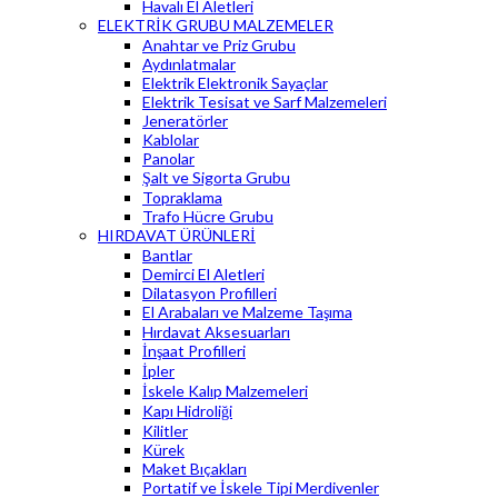
Havalı El Aletleri
ELEKTRİK GRUBU MALZEMELER
Anahtar ve Priz Grubu
Aydınlatmalar
Elektrik Elektronik Sayaçlar
Elektrik Tesisat ve Sarf Malzemeleri
Jeneratörler
Kablolar
Panolar
Şalt ve Sigorta Grubu
Topraklama
Trafo Hücre Grubu
HIRDAVAT ÜRÜNLERİ
Bantlar
Demirci El Aletleri
Dilatasyon Profilleri
El Arabaları ve Malzeme Taşıma
Hırdavat Aksesuarları
İnşaat Profilleri
İpler
İskele Kalıp Malzemeleri
Kapı Hidroliği
Kilitler
Kürek
Maket Bıçakları
Portatif ve İskele Tipi Merdivenler