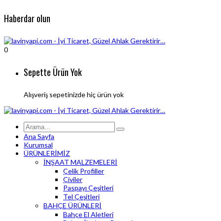
Haberdar olun
0
Sepette Ürün Yok
Alışveriş sepetinizde hiç ürün yok
Ana Sayfa
Kurumsal
ÜRÜNLERİMİZ
İNŞAAT MALZEMELERİ
Çelik Profiller
Çiviler
Paspayı Çeşitleri
Tel Çeşitleri
BAHÇE ÜRÜNLERİ
Bahçe El Aletleri