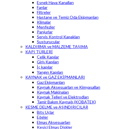
Esnek Hava Kanalları
Fanlar
Filtreler
Hastane ve Temiz Oda Ekipmanları
Klimalar
Menfezler
Panjurlar
Servis Kontrol Kapakları
Susturucular
KALDIRMA ve MALZEME TAŞIMA
KAPI TÜRLERİ
Çelik Kapılar
Giriş Kapıları
İç kapılar
Yangın Kapıları
KAYNAK ve GAZ EKİPMANLARI
Gaz Ekipmanları
Kaynak Aksesuarları ve Kimyasalları
Kaynak Makinaları
Kaynak Telleri ve Elektrodları
Tamir Bakım Kaynağı (KOBATEK)
KESME DELME ve AŞINDIRICILAR
Bits Uçlar
Eğeler
Elmas Aksesuarları
Kesici Elmas Diskler