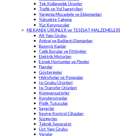
Tek Kullanımlık Ürünler
Trafik ve Yol İşaretçileri
Yangınla Mücadele ve Ekipmanları
Yüksekte Çalışma
Yüz Koruyucular
MEKANİK ÜRÜNLER ve TESİSAT MALZEMELERİ
Alt Yapı Grubu
Ankraj ve Bağlantı Elemanları
Basınçlı Kaplar
Çelik Borular ve Fittingler
Elektrik Motorları
Esnek Hortumlar ve Flexler
Flanşlar
Göstergeler
Hidroforlar ve Pompalar
Isı Grubu Ürünleri
Isı Transfer Ürünleri
Kompansatörler
Kondenstoplar
Pislik Tutucular
Sayaçlar
Seviye Kontrol Cihazları
Süzgeçler
Teknik Seperatör
Üst Yapı Grubu
Vanalar