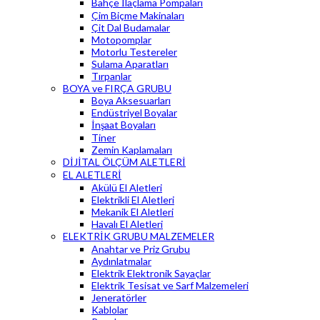
Bahçe İlaçlama Pompaları
Çim Biçme Makinaları
Çit Dal Budamalar
Motopomplar
Motorlu Testereler
Sulama Aparatları
Tırpanlar
BOYA ve FIRÇA GRUBU
Boya Aksesuarları
Endüstriyel Boyalar
İnşaat Boyaları
Tiner
Zemin Kaplamaları
DİJİTAL ÖLÇÜM ALETLERİ
EL ALETLERİ
Akülü El Aletleri
Elektrikli El Aletleri
Mekanik El Aletleri
Havalı El Aletleri
ELEKTRİK GRUBU MALZEMELER
Anahtar ve Priz Grubu
Aydınlatmalar
Elektrik Elektronik Sayaçlar
Elektrik Tesisat ve Sarf Malzemeleri
Jeneratörler
Kablolar