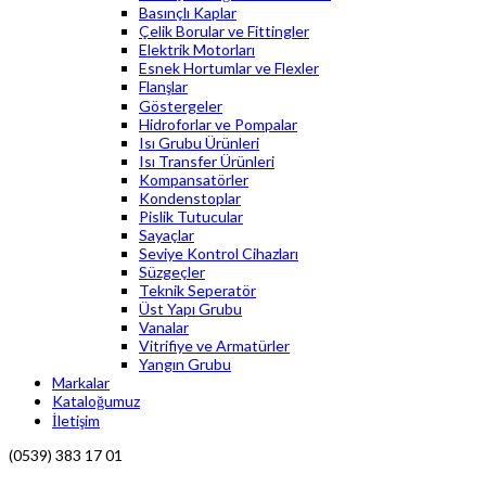
Basınçlı Kaplar
Çelik Borular ve Fittingler
Elektrik Motorları
Esnek Hortumlar ve Flexler
Flanşlar
Göstergeler
Hidroforlar ve Pompalar
Isı Grubu Ürünleri
Isı Transfer Ürünleri
Kompansatörler
Kondenstoplar
Pislik Tutucular
Sayaçlar
Seviye Kontrol Cihazları
Süzgeçler
Teknik Seperatör
Üst Yapı Grubu
Vanalar
Vitrifiye ve Armatürler
Yangın Grubu
Markalar
Kataloğumuz
İletişim
(0539) 383 17 01