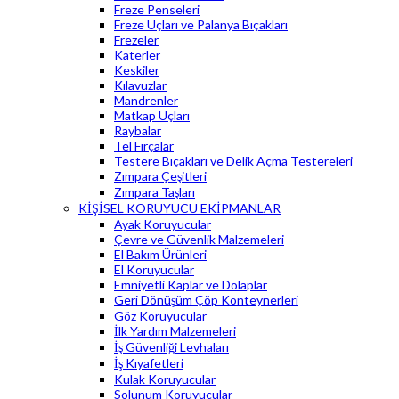
Freze Penseleri
Freze Uçları ve Palanya Bıçakları
Frezeler
Katerler
Keskiler
Kılavuzlar
Mandrenler
Matkap Uçları
Raybalar
Tel Fırçalar
Testere Bıçakları ve Delik Açma Testereleri
Zımpara Çeşitleri
Zımpara Taşları
KİŞİSEL KORUYUCU EKİPMANLAR
Ayak Koruyucular
Çevre ve Güvenlik Malzemeleri
El Bakım Ürünleri
El Koruyucular
Emniyetli Kaplar ve Dolaplar
Geri Dönüşüm Çöp Konteynerleri
Göz Koruyucular
İlk Yardım Malzemeleri
İş Güvenliği Levhaları
İş Kıyafetleri
Kulak Koruyucular
Solunum Koruyucular