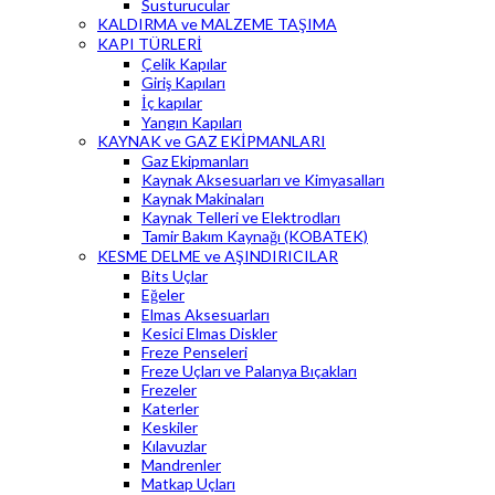
Susturucular
KALDIRMA ve MALZEME TAŞIMA
KAPI TÜRLERİ
Çelik Kapılar
Giriş Kapıları
İç kapılar
Yangın Kapıları
KAYNAK ve GAZ EKİPMANLARI
Gaz Ekipmanları
Kaynak Aksesuarları ve Kimyasalları
Kaynak Makinaları
Kaynak Telleri ve Elektrodları
Tamir Bakım Kaynağı (KOBATEK)
KESME DELME ve AŞINDIRICILAR
Bits Uçlar
Eğeler
Elmas Aksesuarları
Kesici Elmas Diskler
Freze Penseleri
Freze Uçları ve Palanya Bıçakları
Frezeler
Katerler
Keskiler
Kılavuzlar
Mandrenler
Matkap Uçları