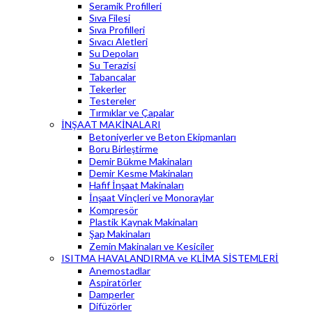
Seramik Profilleri
Sıva Filesi
Sıva Profilleri
Sıvacı Aletleri
Su Depoları
Su Terazisi
Tabancalar
Tekerler
Testereler
Tırmıklar ve Çapalar
İNŞAAT MAKİNALARI
Betoniyerler ve Beton Ekipmanları
Boru Birleştirme
Demir Bükme Makinaları
Demir Kesme Makinaları
Hafif İnşaat Makinaları
İnşaat Vinçleri ve Monoraylar
Kompresör
Plastik Kaynak Makinaları
Şap Makinaları
Zemin Makinaları ve Kesiciler
ISITMA HAVALANDIRMA ve KLİMA SİSTEMLERİ
Anemostadlar
Aspiratörler
Damperler
Difüzörler