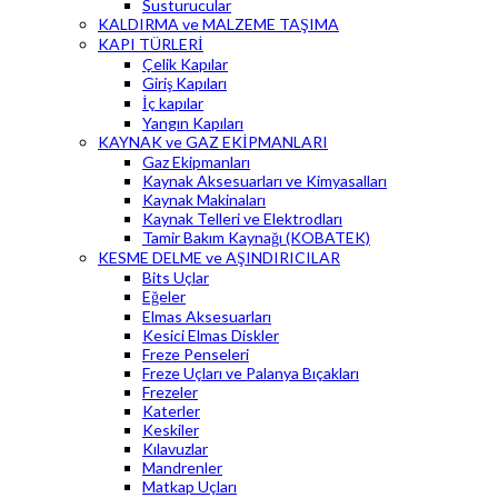
Susturucular
KALDIRMA ve MALZEME TAŞIMA
KAPI TÜRLERİ
Çelik Kapılar
Giriş Kapıları
İç kapılar
Yangın Kapıları
KAYNAK ve GAZ EKİPMANLARI
Gaz Ekipmanları
Kaynak Aksesuarları ve Kimyasalları
Kaynak Makinaları
Kaynak Telleri ve Elektrodları
Tamir Bakım Kaynağı (KOBATEK)
KESME DELME ve AŞINDIRICILAR
Bits Uçlar
Eğeler
Elmas Aksesuarları
Kesici Elmas Diskler
Freze Penseleri
Freze Uçları ve Palanya Bıçakları
Frezeler
Katerler
Keskiler
Kılavuzlar
Mandrenler
Matkap Uçları