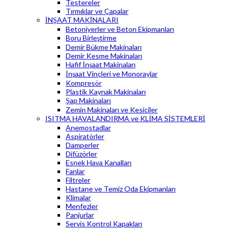
Testereler
Tırmıklar ve Çapalar
İNŞAAT MAKİNALARI
Betoniyerler ve Beton Ekipmanları
Boru Birleştirme
Demir Bükme Makinaları
Demir Kesme Makinaları
Hafif İnşaat Makinaları
İnşaat Vinçleri ve Monoraylar
Kompresör
Plastik Kaynak Makinaları
Şap Makinaları
Zemin Makinaları ve Kesiciler
ISITMA HAVALANDIRMA ve KLİMA SİSTEMLERİ
Anemostadlar
Aspiratörler
Damperler
Difüzörler
Esnek Hava Kanalları
Fanlar
Filtreler
Hastane ve Temiz Oda Ekipmanları
Klimalar
Menfezler
Panjurlar
Servis Kontrol Kapakları