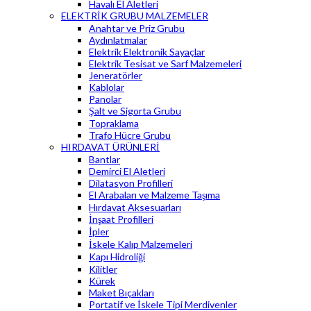
Havalı El Aletleri
ELEKTRİK GRUBU MALZEMELER
Anahtar ve Priz Grubu
Aydınlatmalar
Elektrik Elektronik Sayaçlar
Elektrik Tesisat ve Sarf Malzemeleri
Jeneratörler
Kablolar
Panolar
Şalt ve Sigorta Grubu
Topraklama
Trafo Hücre Grubu
HIRDAVAT ÜRÜNLERİ
Bantlar
Demirci El Aletleri
Dilatasyon Profilleri
El Arabaları ve Malzeme Taşıma
Hırdavat Aksesuarları
İnşaat Profilleri
İpler
İskele Kalıp Malzemeleri
Kapı Hidroliği
Kilitler
Kürek
Maket Bıçakları
Portatif ve İskele Tipi Merdivenler