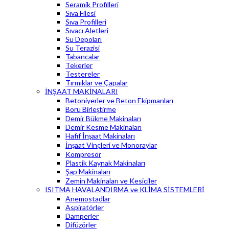
Seramik Profilleri
Sıva Filesi
Sıva Profilleri
Sıvacı Aletleri
Su Depoları
Su Terazisi
Tabancalar
Tekerler
Testereler
Tırmıklar ve Çapalar
İNŞAAT MAKİNALARI
Betoniyerler ve Beton Ekipmanları
Boru Birleştirme
Demir Bükme Makinaları
Demir Kesme Makinaları
Hafif İnşaat Makinaları
İnşaat Vinçleri ve Monoraylar
Kompresör
Plastik Kaynak Makinaları
Şap Makinaları
Zemin Makinaları ve Kesiciler
ISITMA HAVALANDIRMA ve KLİMA SİSTEMLERİ
Anemostadlar
Aspiratörler
Damperler
Difüzörler