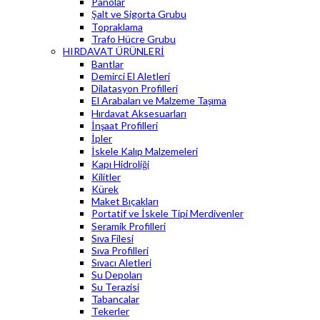
Panolar
Şalt ve Sigorta Grubu
Topraklama
Trafo Hücre Grubu
HIRDAVAT ÜRÜNLERİ
Bantlar
Demirci El Aletleri
Dilatasyon Profilleri
El Arabaları ve Malzeme Taşıma
Hırdavat Aksesuarları
İnşaat Profilleri
İpler
İskele Kalıp Malzemeleri
Kapı Hidroliği
Kilitler
Kürek
Maket Bıçakları
Portatif ve İskele Tipi Merdivenler
Seramik Profilleri
Sıva Filesi
Sıva Profilleri
Sıvacı Aletleri
Su Depoları
Su Terazisi
Tabancalar
Tekerler