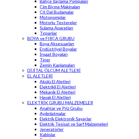
Bahçe İlaçlama Pompaları
Çim Biçme Makinaları
Çit Dal Budamalar
Motopomplar
Motorlu Testereler
Sulama Aparatları
Tırpanlar
BOYA ve FIRÇA GRUBU
Boya Aksesuarları
Endüstriyel Boyalar
İnşaat Boyaları
Tiner
Zemin Kaplamaları
DİJİTAL ÖLÇÜM ALETLERİ
EL ALETLERİ
Akülü El Aletleri
Elektrikli El Aletleri
Mekanik El Aletleri
Havalı El Aletleri
ELEKTRİK GRUBU MALZEMELER
Anahtar ve Priz Grubu
Aydınlatmalar
Elektrik Elektronik Sayaçlar
Elektrik Tesisat ve Sarf Malzemeleri
Jeneratörler
Kablolar