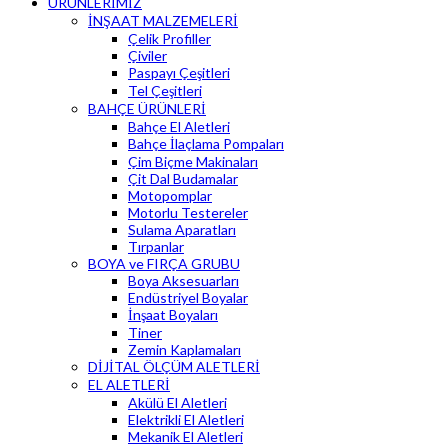
ÜRÜNLERİMİZ
İNŞAAT MALZEMELERİ
Çelik Profiller
Çiviler
Paspayı Çeşitleri
Tel Çeşitleri
BAHÇE ÜRÜNLERİ
Bahçe El Aletleri
Bahçe İlaçlama Pompaları
Çim Biçme Makinaları
Çit Dal Budamalar
Motopomplar
Motorlu Testereler
Sulama Aparatları
Tırpanlar
BOYA ve FIRÇA GRUBU
Boya Aksesuarları
Endüstriyel Boyalar
İnşaat Boyaları
Tiner
Zemin Kaplamaları
DİJİTAL ÖLÇÜM ALETLERİ
EL ALETLERİ
Akülü El Aletleri
Elektrikli El Aletleri
Mekanik El Aletleri