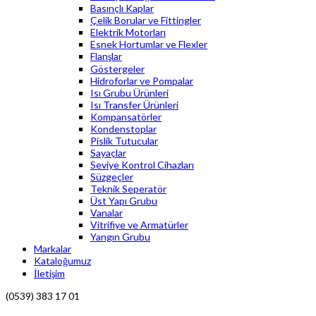
Basınçlı Kaplar
Çelik Borular ve Fittingler
Elektrik Motorları
Esnek Hortumlar ve Flexler
Flanşlar
Göstergeler
Hidroforlar ve Pompalar
Isı Grubu Ürünleri
Isı Transfer Ürünleri
Kompansatörler
Kondenstoplar
Pislik Tutucular
Sayaçlar
Seviye Kontrol Cihazları
Süzgeçler
Teknik Seperatör
Üst Yapı Grubu
Vanalar
Vitrifiye ve Armatürler
Yangın Grubu
Markalar
Kataloğumuz
İletişim
(0539) 383 17 01