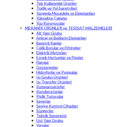
Tek Kullanımlık Ürünler
Trafik ve Yol İşaretçileri
Yangınla Mücadele ve Ekipmanları
Yüksekte Çalışma
Yüz Koruyucular
MEKANİK ÜRÜNLER ve TESİSAT MALZEMELERİ
Alt Yapı Grubu
Ankraj ve Bağlantı Elemanları
Basınçlı Kaplar
Çelik Borular ve Fittingler
Elektrik Motorları
Esnek Hortumlar ve Flexler
Flanşlar
Göstergeler
Hidroforlar ve Pompalar
Isı Grubu Ürünleri
Isı Transfer Ürünleri
Kompansatörler
Kondenstoplar
Pislik Tutucular
Sayaçlar
Seviye Kontrol Cihazları
Süzgeçler
Teknik Seperatör
Üst Yapı Grubu
Vanalar