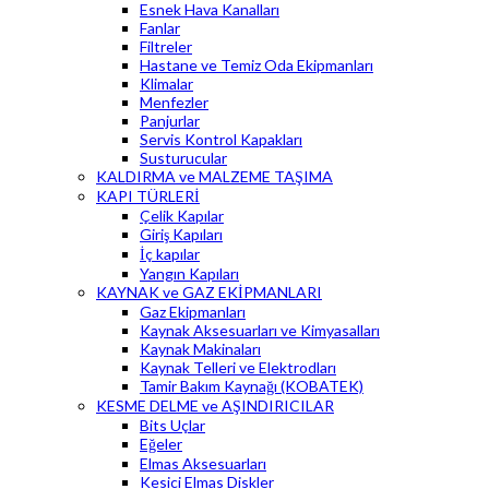
Esnek Hava Kanalları
Fanlar
Filtreler
Hastane ve Temiz Oda Ekipmanları
Klimalar
Menfezler
Panjurlar
Servis Kontrol Kapakları
Susturucular
KALDIRMA ve MALZEME TAŞIMA
KAPI TÜRLERİ
Çelik Kapılar
Giriş Kapıları
İç kapılar
Yangın Kapıları
KAYNAK ve GAZ EKİPMANLARI
Gaz Ekipmanları
Kaynak Aksesuarları ve Kimyasalları
Kaynak Makinaları
Kaynak Telleri ve Elektrodları
Tamir Bakım Kaynağı (KOBATEK)
KESME DELME ve AŞINDIRICILAR
Bits Uçlar
Eğeler
Elmas Aksesuarları
Kesici Elmas Diskler