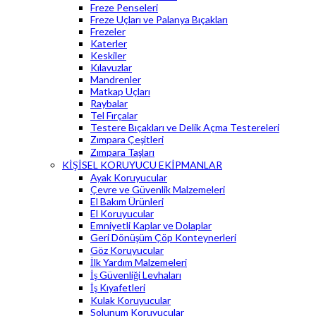
Freze Penseleri
Freze Uçları ve Palanya Bıçakları
Frezeler
Katerler
Keskiler
Kılavuzlar
Mandrenler
Matkap Uçları
Raybalar
Tel Fırçalar
Testere Bıçakları ve Delik Açma Testereleri
Zımpara Çeşitleri
Zımpara Taşları
KİŞİSEL KORUYUCU EKİPMANLAR
Ayak Koruyucular
Çevre ve Güvenlik Malzemeleri
El Bakım Ürünleri
El Koruyucular
Emniyetli Kaplar ve Dolaplar
Geri Dönüşüm Çöp Konteynerleri
Göz Koruyucular
İlk Yardım Malzemeleri
İş Güvenliği Levhaları
İş Kıyafetleri
Kulak Koruyucular
Solunum Koruyucular