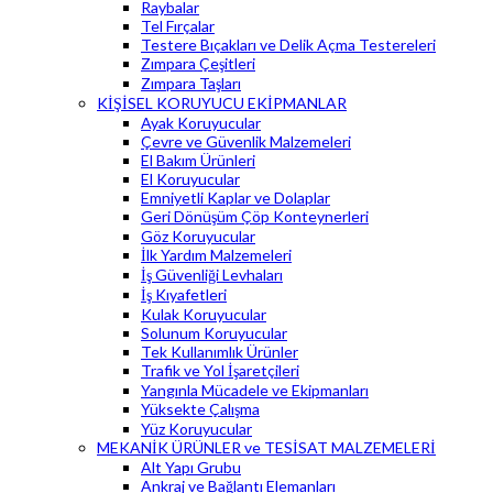
Raybalar
Tel Fırçalar
Testere Bıçakları ve Delik Açma Testereleri
Zımpara Çeşitleri
Zımpara Taşları
KİŞİSEL KORUYUCU EKİPMANLAR
Ayak Koruyucular
Çevre ve Güvenlik Malzemeleri
El Bakım Ürünleri
El Koruyucular
Emniyetli Kaplar ve Dolaplar
Geri Dönüşüm Çöp Konteynerleri
Göz Koruyucular
İlk Yardım Malzemeleri
İş Güvenliği Levhaları
İş Kıyafetleri
Kulak Koruyucular
Solunum Koruyucular
Tek Kullanımlık Ürünler
Trafik ve Yol İşaretçileri
Yangınla Mücadele ve Ekipmanları
Yüksekte Çalışma
Yüz Koruyucular
MEKANİK ÜRÜNLER ve TESİSAT MALZEMELERİ
Alt Yapı Grubu
Ankraj ve Bağlantı Elemanları