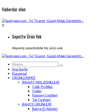
Haberdar olun
0
Sepette Ürün Yok
Alışveriş sepetinizde hiç ürün yok
Ana Sayfa
Kurumsal
ÜRÜNLERİMİZ
İNŞAAT MALZEMELERİ
Çelik Profiller
Çiviler
Paspayı Çeşitleri
Tel Çeşitleri
BAHÇE ÜRÜNLERİ
Bahçe El Aletleri