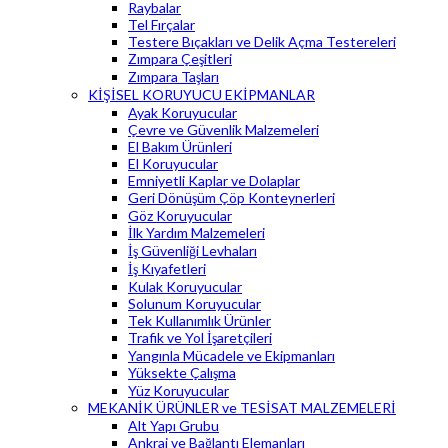
Raybalar
Tel Fırçalar
Testere Bıçakları ve Delik Açma Testereleri
Zımpara Çeşitleri
Zımpara Taşları
KİŞİSEL KORUYUCU EKİPMANLAR
Ayak Koruyucular
Çevre ve Güvenlik Malzemeleri
El Bakım Ürünleri
El Koruyucular
Emniyetli Kaplar ve Dolaplar
Geri Dönüşüm Çöp Konteynerleri
Göz Koruyucular
İlk Yardım Malzemeleri
İş Güvenliği Levhaları
İş Kıyafetleri
Kulak Koruyucular
Solunum Koruyucular
Tek Kullanımlık Ürünler
Trafik ve Yol İşaretçileri
Yangınla Mücadele ve Ekipmanları
Yüksekte Çalışma
Yüz Koruyucular
MEKANİK ÜRÜNLER ve TESİSAT MALZEMELERİ
Alt Yapı Grubu
Ankraj ve Bağlantı Elemanları