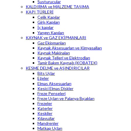
Susturucular
KALDIRMA ve MALZEME TAŞIMA
KAPI TÜRLERİ
Çelik Kapılar
Giriş Kapıları
İç kapılar
Yangın Kapıları
KAYNAK ve GAZ EKİPMANLARI
Gaz Ekipmanları
Kaynak Aksesuarları ve Kimyasalları
Kaynak Makinaları
Kaynak Telleri ve Elektrodları
Tamir Bakım Kaynağı (KOBATEK)
KESME DELME ve AŞINDIRICILAR
Bits Uçlar
Eğeler
Elmas Aksesuarları
Kesici Elmas Diskler
Freze Penseleri
Freze Uçları ve Palanya Bıçakları
Frezeler
Katerler
Keskiler
Kılavuzlar
Mandrenler
Matkap Uçları