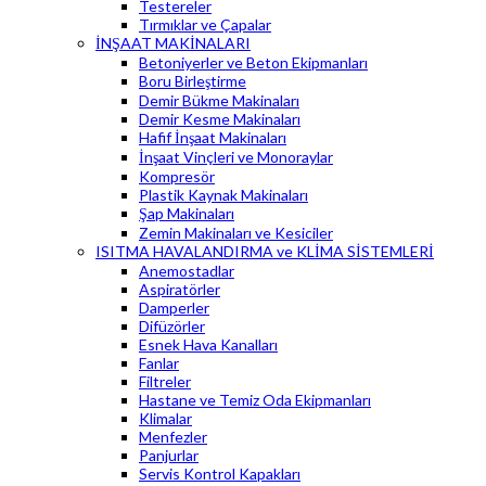
Testereler
Tırmıklar ve Çapalar
İNŞAAT MAKİNALARI
Betoniyerler ve Beton Ekipmanları
Boru Birleştirme
Demir Bükme Makinaları
Demir Kesme Makinaları
Hafif İnşaat Makinaları
İnşaat Vinçleri ve Monoraylar
Kompresör
Plastik Kaynak Makinaları
Şap Makinaları
Zemin Makinaları ve Kesiciler
ISITMA HAVALANDIRMA ve KLİMA SİSTEMLERİ
Anemostadlar
Aspiratörler
Damperler
Difüzörler
Esnek Hava Kanalları
Fanlar
Filtreler
Hastane ve Temiz Oda Ekipmanları
Klimalar
Menfezler
Panjurlar
Servis Kontrol Kapakları