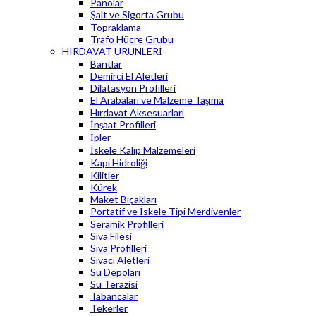
Panolar
Şalt ve Sigorta Grubu
Topraklama
Trafo Hücre Grubu
HIRDAVAT ÜRÜNLERİ
Bantlar
Demirci El Aletleri
Dilatasyon Profilleri
El Arabaları ve Malzeme Taşıma
Hırdavat Aksesuarları
İnşaat Profilleri
İpler
İskele Kalıp Malzemeleri
Kapı Hidroliği
Kilitler
Kürek
Maket Bıçakları
Portatif ve İskele Tipi Merdivenler
Seramik Profilleri
Sıva Filesi
Sıva Profilleri
Sıvacı Aletleri
Su Depoları
Su Terazisi
Tabancalar
Tekerler