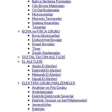
Bahçe İlaçlama Pompaları
Çim Biçme Makinaları
Çit Dal Budamalar
Motopomplar
Motorlu Testereler
Sulama Aparatları
Tırpanlar
BOYA ve FIRÇA GRUBU
Boya Aksesuarları
Endüstriyel Boyalar
İnşaat Boyaları
Tiner
Zemin Kaplamaları
DİJİTAL ÖLÇÜM ALETLERİ
EL ALETLERİ
Akülü El Aletleri
Elektrikli El Aletleri
Mekanik El Aletleri
Havalı El Aletleri
ELEKTRİK GRUBU MALZEMELER
Anahtar ve Priz Grubu
Aydınlatmalar
Elektrik Elektronik Sayaçlar
Elektrik Tesisat ve Sarf Malzemeleri
Jeneratörler
Kablolar