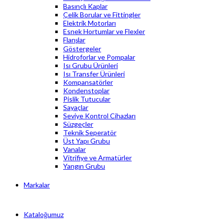
Basınçlı Kaplar
Çelik Borular ve Fittingler
Elektrik Motorları
Esnek Hortumlar ve Flexler
Flanşlar
Göstergeler
Hidroforlar ve Pompalar
Isı Grubu Ürünleri
Isı Transfer Ürünleri
Kompansatörler
Kondenstoplar
Pislik Tutucular
Sayaçlar
Seviye Kontrol Cihazları
Süzgeçler
Teknik Seperatör
Üst Yapı Grubu
Vanalar
Vitrifiye ve Armatürler
Yangın Grubu
Markalar
Kataloğumuz