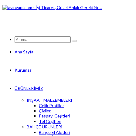
Ana Sayfa
Kurumsal
ÜRÜNLERİMİZ
İNŞAAT MALZEMELERİ
Çelik Profiller
Çiviler
Paspayı Çeşitleri
Tel Çeşitleri
BAHÇE ÜRÜNLERİ
Bahçe El Aletleri