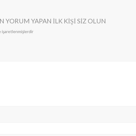
N YORUM YAPAN ILK KIŞI SIZ OLUN
e işaretlenmişlerdir