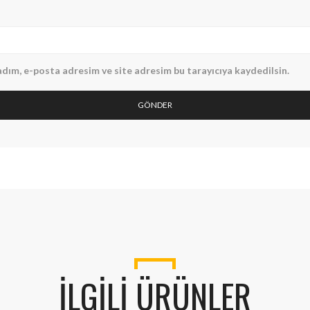
dım, e-posta adresim ve site adresim bu tarayıcıya kaydedilsin.
İLGILI ÜRÜNLER