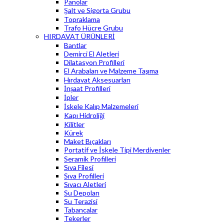
Panolar
Şalt ve Sigorta Grubu
Topraklama
Trafo Hücre Grubu
HIRDAVAT ÜRÜNLERİ
Bantlar
Demirci El Aletleri
Dilatasyon Profilleri
El Arabaları ve Malzeme Taşıma
Hırdavat Aksesuarları
İnşaat Profilleri
İpler
İskele Kalıp Malzemeleri
Kapı Hidroliği
Kilitler
Kürek
Maket Bıçakları
Portatif ve İskele Tipi Merdivenler
Seramik Profilleri
Sıva Filesi
Sıva Profilleri
Sıvacı Aletleri
Su Depoları
Su Terazisi
Tabancalar
Tekerler