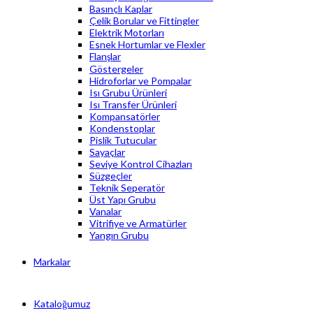
Basınçlı Kaplar
Çelik Borular ve Fittingler
Elektrik Motorları
Esnek Hortumlar ve Flexler
Flanşlar
Göstergeler
Hidroforlar ve Pompalar
Isı Grubu Ürünleri
Isı Transfer Ürünleri
Kompansatörler
Kondenstoplar
Pislik Tutucular
Sayaçlar
Seviye Kontrol Cihazları
Süzgeçler
Teknik Seperatör
Üst Yapı Grubu
Vanalar
Vitrifiye ve Armatürler
Yangın Grubu
Markalar
Kataloğumuz