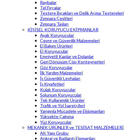
Raybalar
Tel Fırçalar
Testere Bıçakları ve Delik Açma Testereleri
Zımpara Çeşitleri
Zımpara Taşları
KİŞİSEL KORUYUCU EKİPMANLAR
Ayak Koruyucular
Çevre ve Güvenlik Malzemeleri
El Bakım Ürünleri
El Koruyucular
Emniyetli Kaplar ve Dolaplar
Geri Dönüşüm Çöp Konteynerleri
Göz Koruyucular
İlk Yardım Malzemeleri
İş Güvenliği Levhaları
İş Kıyafetleri
Kulak Koruyucular
Solunum Koruyucular
Tek Kullanımlık Ürünler
Trafik ve Yol İşaretçileri
Yangınla Mücadele ve Ekipmanları
Yüksekte Çalışma
Yüz Koruyucular
MEKANİK ÜRÜNLER ve TESİSAT MALZEMELERİ
Alt Yapı Grubu
Ankraj ve Bağlantı Elemanları