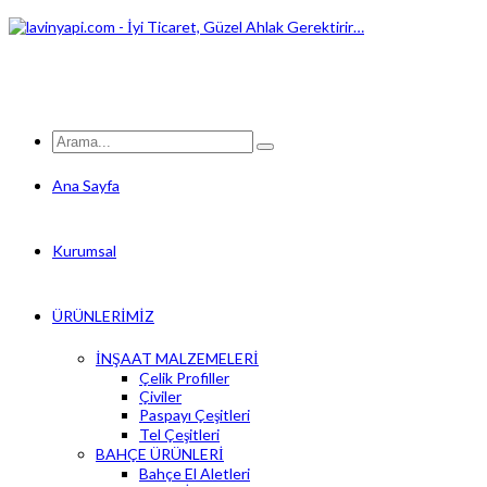
Ana Sayfa
Kurumsal
ÜRÜNLERİMİZ
İNŞAAT MALZEMELERİ
Çelik Profiller
Çiviler
Paspayı Çeşitleri
Tel Çeşitleri
BAHÇE ÜRÜNLERİ
Bahçe El Aletleri