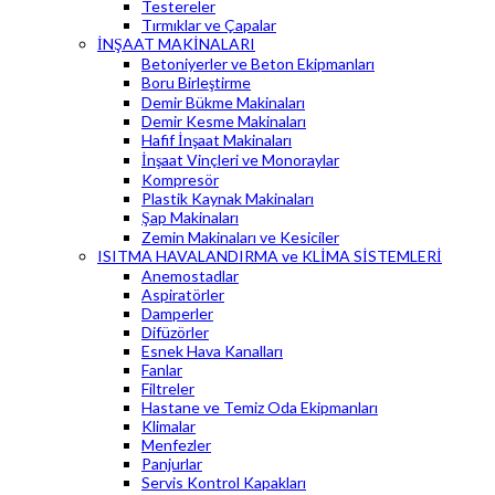
Testereler
Tırmıklar ve Çapalar
İNŞAAT MAKİNALARI
Betoniyerler ve Beton Ekipmanları
Boru Birleştirme
Demir Bükme Makinaları
Demir Kesme Makinaları
Hafif İnşaat Makinaları
İnşaat Vinçleri ve Monoraylar
Kompresör
Plastik Kaynak Makinaları
Şap Makinaları
Zemin Makinaları ve Kesiciler
ISITMA HAVALANDIRMA ve KLİMA SİSTEMLERİ
Anemostadlar
Aspiratörler
Damperler
Difüzörler
Esnek Hava Kanalları
Fanlar
Filtreler
Hastane ve Temiz Oda Ekipmanları
Klimalar
Menfezler
Panjurlar
Servis Kontrol Kapakları