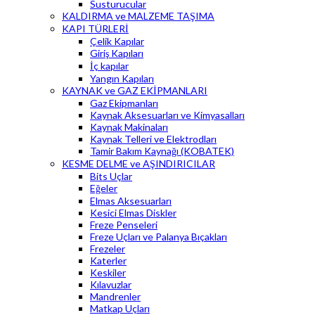
Susturucular
KALDIRMA ve MALZEME TAŞIMA
KAPI TÜRLERİ
Çelik Kapılar
Giriş Kapıları
İç kapılar
Yangın Kapıları
KAYNAK ve GAZ EKİPMANLARI
Gaz Ekipmanları
Kaynak Aksesuarları ve Kimyasalları
Kaynak Makinaları
Kaynak Telleri ve Elektrodları
Tamir Bakım Kaynağı (KOBATEK)
KESME DELME ve AŞINDIRICILAR
Bits Uçlar
Eğeler
Elmas Aksesuarları
Kesici Elmas Diskler
Freze Penseleri
Freze Uçları ve Palanya Bıçakları
Frezeler
Katerler
Keskiler
Kılavuzlar
Mandrenler
Matkap Uçları