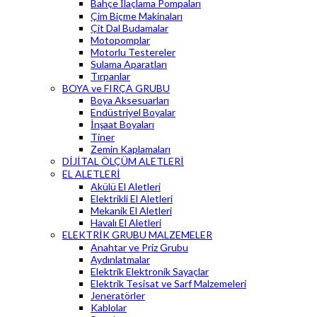
Bahçe İlaçlama Pompaları
Çim Biçme Makinaları
Çit Dal Budamalar
Motopomplar
Motorlu Testereler
Sulama Aparatları
Tırpanlar
BOYA ve FIRÇA GRUBU
Boya Aksesuarları
Endüstriyel Boyalar
İnşaat Boyaları
Tiner
Zemin Kaplamaları
DİJİTAL ÖLÇÜM ALETLERİ
EL ALETLERİ
Akülü El Aletleri
Elektrikli El Aletleri
Mekanik El Aletleri
Havalı El Aletleri
ELEKTRİK GRUBU MALZEMELER
Anahtar ve Priz Grubu
Aydınlatmalar
Elektrik Elektronik Sayaçlar
Elektrik Tesisat ve Sarf Malzemeleri
Jeneratörler
Kablolar