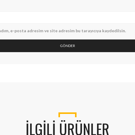
dım, e-posta adresim ve site adresim bu tarayıcıya kaydedilsin.
İLGILI ÜRÜNLER