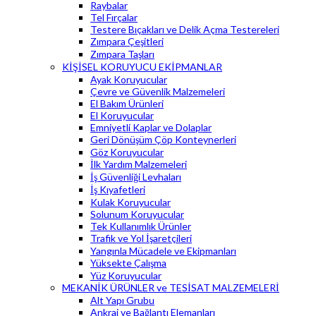
Raybalar
Tel Fırçalar
Testere Bıçakları ve Delik Açma Testereleri
Zımpara Çeşitleri
Zımpara Taşları
KİŞİSEL KORUYUCU EKİPMANLAR
Ayak Koruyucular
Çevre ve Güvenlik Malzemeleri
El Bakım Ürünleri
El Koruyucular
Emniyetli Kaplar ve Dolaplar
Geri Dönüşüm Çöp Konteynerleri
Göz Koruyucular
İlk Yardım Malzemeleri
İş Güvenliği Levhaları
İş Kıyafetleri
Kulak Koruyucular
Solunum Koruyucular
Tek Kullanımlık Ürünler
Trafik ve Yol İşaretçileri
Yangınla Mücadele ve Ekipmanları
Yüksekte Çalışma
Yüz Koruyucular
MEKANİK ÜRÜNLER ve TESİSAT MALZEMELERİ
Alt Yapı Grubu
Ankraj ve Bağlantı Elemanları