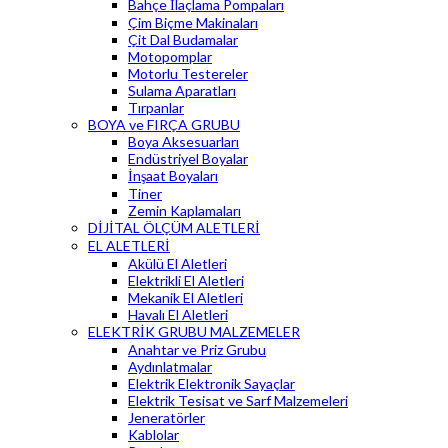
Bahçe İlaçlama Pompaları
Çim Biçme Makinaları
Çit Dal Budamalar
Motopomplar
Motorlu Testereler
Sulama Aparatları
Tırpanlar
BOYA ve FIRÇA GRUBU
Boya Aksesuarları
Endüstriyel Boyalar
İnşaat Boyaları
Tiner
Zemin Kaplamaları
DİJİTAL ÖLÇÜM ALETLERİ
EL ALETLERİ
Akülü El Aletleri
Elektrikli El Aletleri
Mekanik El Aletleri
Havalı El Aletleri
ELEKTRİK GRUBU MALZEMELER
Anahtar ve Priz Grubu
Aydınlatmalar
Elektrik Elektronik Sayaçlar
Elektrik Tesisat ve Sarf Malzemeleri
Jeneratörler
Kablolar