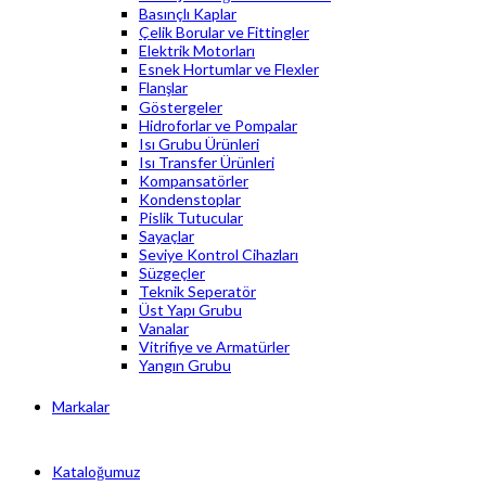
Basınçlı Kaplar
Çelik Borular ve Fittingler
Elektrik Motorları
Esnek Hortumlar ve Flexler
Flanşlar
Göstergeler
Hidroforlar ve Pompalar
Isı Grubu Ürünleri
Isı Transfer Ürünleri
Kompansatörler
Kondenstoplar
Pislik Tutucular
Sayaçlar
Seviye Kontrol Cihazları
Süzgeçler
Teknik Seperatör
Üst Yapı Grubu
Vanalar
Vitrifiye ve Armatürler
Yangın Grubu
Markalar
Kataloğumuz