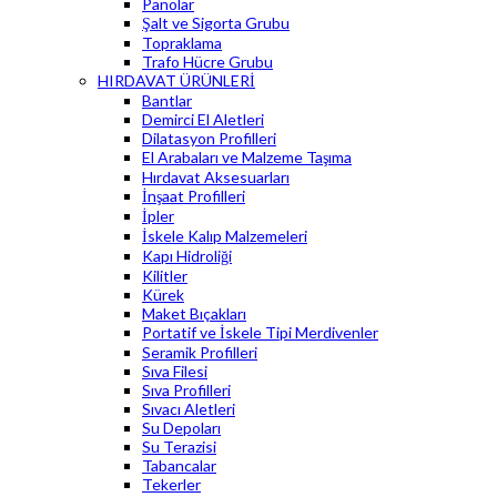
Panolar
Şalt ve Sigorta Grubu
Topraklama
Trafo Hücre Grubu
HIRDAVAT ÜRÜNLERİ
Bantlar
Demirci El Aletleri
Dilatasyon Profilleri
El Arabaları ve Malzeme Taşıma
Hırdavat Aksesuarları
İnşaat Profilleri
İpler
İskele Kalıp Malzemeleri
Kapı Hidroliği
Kilitler
Kürek
Maket Bıçakları
Portatif ve İskele Tipi Merdivenler
Seramik Profilleri
Sıva Filesi
Sıva Profilleri
Sıvacı Aletleri
Su Depoları
Su Terazisi
Tabancalar
Tekerler