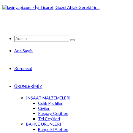
Ana Sayfa
Kurumsal
ÜRÜNLERİMİZ
İNŞAAT MALZEMELERİ
Çelik Profiller
Çiviler
Paspayı Çeşitleri
Tel Çeşitleri
BAHÇE ÜRÜNLERİ
Bahçe El Aletleri