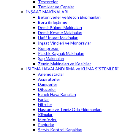
Testereler
Tırmıklar ve Çapalar
İNŞAAT MAKİNALARI
Betoniyerler ve Beton Ekipmanları
Boru Birleştirme
Demir Bükme Makinaları
Demir Kesme Makinaları
Hafif İnşaat Makinaları
İnşaat Vinçleri ve Monoraylar
Kompresör
Plastik Kaynak Makinaları
Şap Makinaları
Zemin Makinaları ve Kesiciler
ISITMA HAVALANDIRMA ve KLİMA SİSTEMLERİ
Anemostadlar
Aspiratörler
Damperler
Difüzörler
Esnek Hava Kanalları
Fanlar
Filtreler
Hastane ve Temiz Oda Ekipmanları
Klimalar
Menfezler
Panjurlar
Servis Kontrol Kapakları