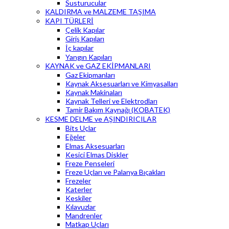
Susturucular
KALDIRMA ve MALZEME TAŞIMA
KAPI TÜRLERİ
Çelik Kapılar
Giriş Kapıları
İç kapılar
Yangın Kapıları
KAYNAK ve GAZ EKİPMANLARI
Gaz Ekipmanları
Kaynak Aksesuarları ve Kimyasalları
Kaynak Makinaları
Kaynak Telleri ve Elektrodları
Tamir Bakım Kaynağı (KOBATEK)
KESME DELME ve AŞINDIRICILAR
Bits Uçlar
Eğeler
Elmas Aksesuarları
Kesici Elmas Diskler
Freze Penseleri
Freze Uçları ve Palanya Bıçakları
Frezeler
Katerler
Keskiler
Kılavuzlar
Mandrenler
Matkap Uçları