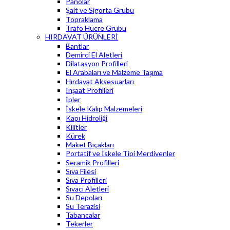
Panolar
Şalt ve Sigorta Grubu
Topraklama
Trafo Hücre Grubu
HIRDAVAT ÜRÜNLERİ
Bantlar
Demirci El Aletleri
Dilatasyon Profilleri
El Arabaları ve Malzeme Taşıma
Hırdavat Aksesuarları
İnşaat Profilleri
İpler
İskele Kalıp Malzemeleri
Kapı Hidroliği
Kilitler
Kürek
Maket Bıçakları
Portatif ve İskele Tipi Merdivenler
Seramik Profilleri
Sıva Filesi
Sıva Profilleri
Sıvacı Aletleri
Su Depoları
Su Terazisi
Tabancalar
Tekerler