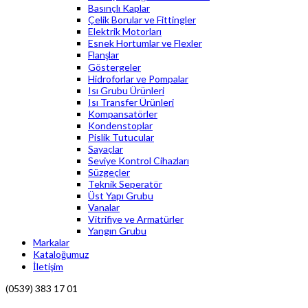
Basınçlı Kaplar
Çelik Borular ve Fittingler
Elektrik Motorları
Esnek Hortumlar ve Flexler
Flanşlar
Göstergeler
Hidroforlar ve Pompalar
Isı Grubu Ürünleri
Isı Transfer Ürünleri
Kompansatörler
Kondenstoplar
Pislik Tutucular
Sayaçlar
Seviye Kontrol Cihazları
Süzgeçler
Teknik Seperatör
Üst Yapı Grubu
Vanalar
Vitrifiye ve Armatürler
Yangın Grubu
Markalar
Kataloğumuz
İletişim
(0539) 383 17 01