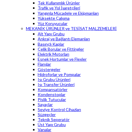
Tek Kullanımlık Ürünler
Trafik ve Yol İşaretçileri
Yangınla Mücadele ve Ekipmanları
Yüksekte Çalışma
Yüz Koruyucular
MEKANİK ÜRÜNLER ve TESİSAT MALZEMELERİ
Alt Yapı Grubu
Ankraj ve Bağlantı Elemanları
Basınçlı Kaplar
Çelik Borular ve Fittingler
Elektrik Motorları
Esnek Hortumlar ve Flexler
Flanşlar
Göstergeler
Hidroforlar ve Pompalar
Isı Grubu Ürünleri
Isı Transfer Ürünleri
Kompansatörler
Kondenstoplar
Pislik Tutucular
Sayaçlar
Seviye Kontrol Cihazları
Süzgeçler
Teknik Seperatör
Üst Yapı Grubu
Vanalar