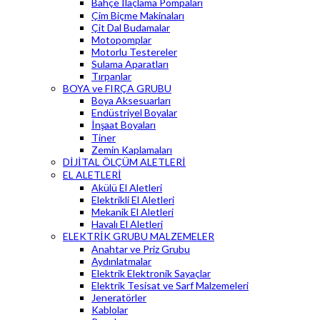
Bahçe İlaçlama Pompaları
Çim Biçme Makinaları
Çit Dal Budamalar
Motopomplar
Motorlu Testereler
Sulama Aparatları
Tırpanlar
BOYA ve FIRÇA GRUBU
Boya Aksesuarları
Endüstriyel Boyalar
İnşaat Boyaları
Tiner
Zemin Kaplamaları
DİJİTAL ÖLÇÜM ALETLERİ
EL ALETLERİ
Akülü El Aletleri
Elektrikli El Aletleri
Mekanik El Aletleri
Havalı El Aletleri
ELEKTRİK GRUBU MALZEMELER
Anahtar ve Priz Grubu
Aydınlatmalar
Elektrik Elektronik Sayaçlar
Elektrik Tesisat ve Sarf Malzemeleri
Jeneratörler
Kablolar