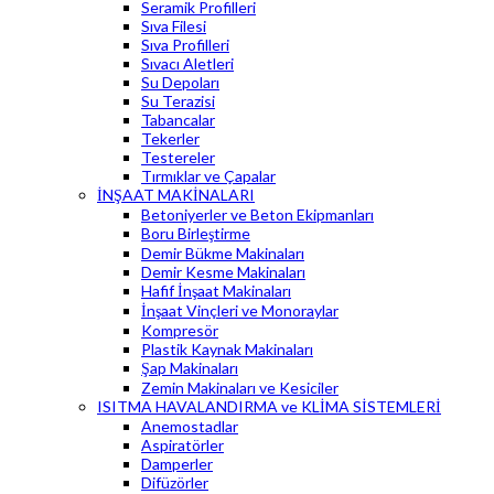
Seramik Profilleri
Sıva Filesi
Sıva Profilleri
Sıvacı Aletleri
Su Depoları
Su Terazisi
Tabancalar
Tekerler
Testereler
Tırmıklar ve Çapalar
İNŞAAT MAKİNALARI
Betoniyerler ve Beton Ekipmanları
Boru Birleştirme
Demir Bükme Makinaları
Demir Kesme Makinaları
Hafif İnşaat Makinaları
İnşaat Vinçleri ve Monoraylar
Kompresör
Plastik Kaynak Makinaları
Şap Makinaları
Zemin Makinaları ve Kesiciler
ISITMA HAVALANDIRMA ve KLİMA SİSTEMLERİ
Anemostadlar
Aspiratörler
Damperler
Difüzörler