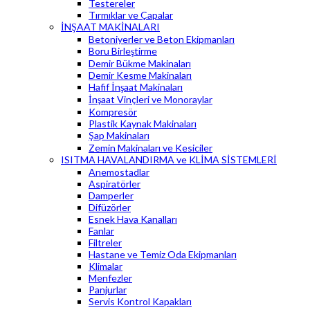
Testereler
Tırmıklar ve Çapalar
İNŞAAT MAKİNALARI
Betoniyerler ve Beton Ekipmanları
Boru Birleştirme
Demir Bükme Makinaları
Demir Kesme Makinaları
Hafif İnşaat Makinaları
İnşaat Vinçleri ve Monoraylar
Kompresör
Plastik Kaynak Makinaları
Şap Makinaları
Zemin Makinaları ve Kesiciler
ISITMA HAVALANDIRMA ve KLİMA SİSTEMLERİ
Anemostadlar
Aspiratörler
Damperler
Difüzörler
Esnek Hava Kanalları
Fanlar
Filtreler
Hastane ve Temiz Oda Ekipmanları
Klimalar
Menfezler
Panjurlar
Servis Kontrol Kapakları