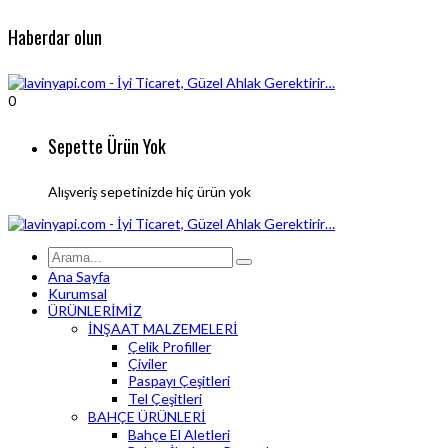
Haberdar olun
0
Sepette Ürün Yok
Alışveriş sepetinizde hiç ürün yok
Ana Sayfa
Kurumsal
ÜRÜNLERİMİZ
İNŞAAT MALZEMELERİ
Çelik Profiller
Çiviler
Paspayı Çeşitleri
Tel Çeşitleri
BAHÇE ÜRÜNLERİ
Bahçe El Aletleri