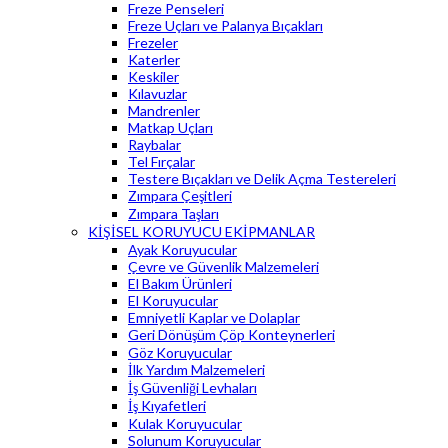
Freze Penseleri
Freze Uçları ve Palanya Bıçakları
Frezeler
Katerler
Keskiler
Kılavuzlar
Mandrenler
Matkap Uçları
Raybalar
Tel Fırçalar
Testere Bıçakları ve Delik Açma Testereleri
Zımpara Çeşitleri
Zımpara Taşları
KİŞİSEL KORUYUCU EKİPMANLAR
Ayak Koruyucular
Çevre ve Güvenlik Malzemeleri
El Bakım Ürünleri
El Koruyucular
Emniyetli Kaplar ve Dolaplar
Geri Dönüşüm Çöp Konteynerleri
Göz Koruyucular
İlk Yardım Malzemeleri
İş Güvenliği Levhaları
İş Kıyafetleri
Kulak Koruyucular
Solunum Koruyucular