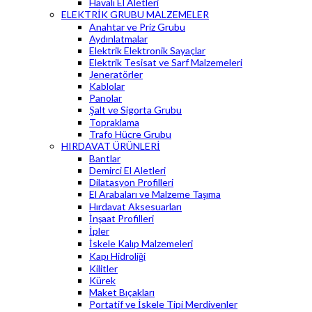
Havalı El Aletleri
ELEKTRİK GRUBU MALZEMELER
Anahtar ve Priz Grubu
Aydınlatmalar
Elektrik Elektronik Sayaçlar
Elektrik Tesisat ve Sarf Malzemeleri
Jeneratörler
Kablolar
Panolar
Şalt ve Sigorta Grubu
Topraklama
Trafo Hücre Grubu
HIRDAVAT ÜRÜNLERİ
Bantlar
Demirci El Aletleri
Dilatasyon Profilleri
El Arabaları ve Malzeme Taşıma
Hırdavat Aksesuarları
İnşaat Profilleri
İpler
İskele Kalıp Malzemeleri
Kapı Hidroliği
Kilitler
Kürek
Maket Bıçakları
Portatif ve İskele Tipi Merdivenler