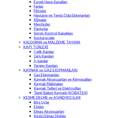
Esnek Hava Kanalları
Fanlar
Filtreler
Hastane ve Temiz Oda Ekipmanları
Klimalar
Menfezler
Panjurlar
Servis Kontrol Kapakları
Susturucular
KALDIRMA ve MALZEME TAŞIMA
KAPI TÜRLERİ
Çelik Kapılar
Giriş Kapıları
İç kapılar
Yangın Kapıları
KAYNAK ve GAZ EKİPMANLARI
Gaz Ekipmanları
Kaynak Aksesuarları ve Kimyasalları
Kaynak Makinaları
Kaynak Telleri ve Elektrodları
Tamir Bakım Kaynağı (KOBATEK)
KESME DELME ve AŞINDIRICILAR
Bits Uçlar
Eğeler
Elmas Aksesuarları
Kesici Elmas Diskler