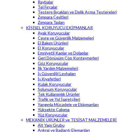
Raybalar
Tel Fırçalar
Testere Bıçakları ve Delik Açma Testereleri
Zımpara Çeşitleri
Zımpara Taşları
KİŞİSEL KORUYUCU EKİPMANLAR
Ayak Koruyucular
Çevre ve Güvenlik Malzemeleri
El Bakım Ürünleri
El Koruyucular
Emniyetli Kaplar ve Dolaplar
Geri Dönüşüm Çöp Konteynerleri
Göz Koruyucular
İlk Yardım Malzemeleri
İş Güvenliği Levhaları
İş Kıyafetleri
Kulak Koruyucular
Solunum Koruyucular
Tek Kullanımlık Ürünler
Trafik ve Yol İşaretçileri
Yangınla Mücadele ve Ekipmanları
Yüksekte Çalışma
Yüz Koruyucular
MEKANİK ÜRÜNLER ve TESİSAT MALZEMELERİ
Alt Yapı Grubu
Ankraj ve Bağlantı Elemanları