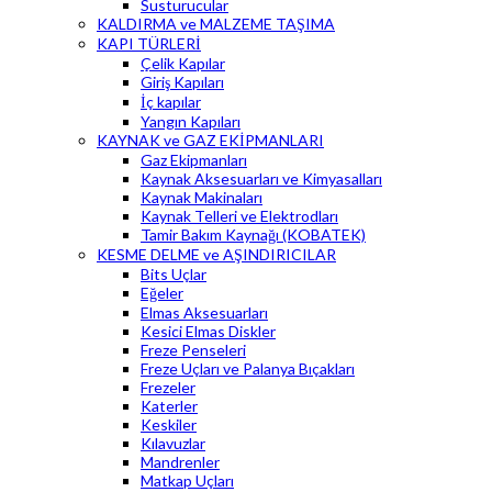
Susturucular
KALDIRMA ve MALZEME TAŞIMA
KAPI TÜRLERİ
Çelik Kapılar
Giriş Kapıları
İç kapılar
Yangın Kapıları
KAYNAK ve GAZ EKİPMANLARI
Gaz Ekipmanları
Kaynak Aksesuarları ve Kimyasalları
Kaynak Makinaları
Kaynak Telleri ve Elektrodları
Tamir Bakım Kaynağı (KOBATEK)
KESME DELME ve AŞINDIRICILAR
Bits Uçlar
Eğeler
Elmas Aksesuarları
Kesici Elmas Diskler
Freze Penseleri
Freze Uçları ve Palanya Bıçakları
Frezeler
Katerler
Keskiler
Kılavuzlar
Mandrenler
Matkap Uçları