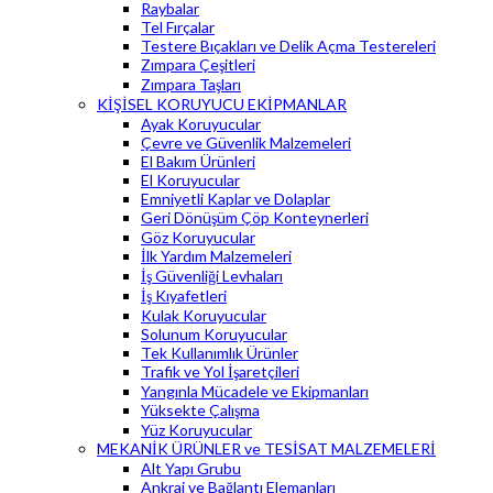
Raybalar
Tel Fırçalar
Testere Bıçakları ve Delik Açma Testereleri
Zımpara Çeşitleri
Zımpara Taşları
KİŞİSEL KORUYUCU EKİPMANLAR
Ayak Koruyucular
Çevre ve Güvenlik Malzemeleri
El Bakım Ürünleri
El Koruyucular
Emniyetli Kaplar ve Dolaplar
Geri Dönüşüm Çöp Konteynerleri
Göz Koruyucular
İlk Yardım Malzemeleri
İş Güvenliği Levhaları
İş Kıyafetleri
Kulak Koruyucular
Solunum Koruyucular
Tek Kullanımlık Ürünler
Trafik ve Yol İşaretçileri
Yangınla Mücadele ve Ekipmanları
Yüksekte Çalışma
Yüz Koruyucular
MEKANİK ÜRÜNLER ve TESİSAT MALZEMELERİ
Alt Yapı Grubu
Ankraj ve Bağlantı Elemanları