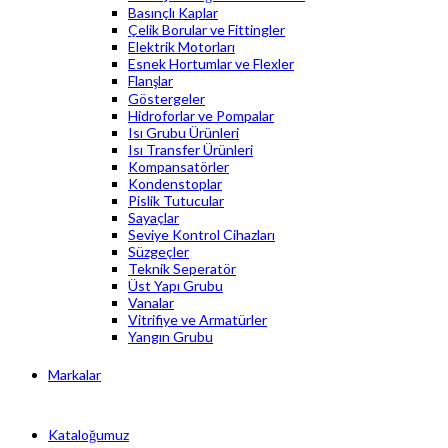
Basınçlı Kaplar
Çelik Borular ve Fittingler
Elektrik Motorları
Esnek Hortumlar ve Flexler
Flanşlar
Göstergeler
Hidroforlar ve Pompalar
Isı Grubu Ürünleri
Isı Transfer Ürünleri
Kompansatörler
Kondenstoplar
Pislik Tutucular
Sayaçlar
Seviye Kontrol Cihazları
Süzgeçler
Teknik Seperatör
Üst Yapı Grubu
Vanalar
Vitrifiye ve Armatürler
Yangın Grubu
Markalar
Kataloğumuz