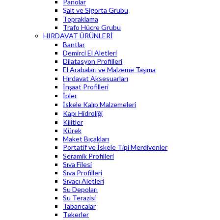
Panolar
Şalt ve Sigorta Grubu
Topraklama
Trafo Hücre Grubu
HIRDAVAT ÜRÜNLERİ
Bantlar
Demirci El Aletleri
Dilatasyon Profilleri
El Arabaları ve Malzeme Taşıma
Hırdavat Aksesuarları
İnşaat Profilleri
İpler
İskele Kalıp Malzemeleri
Kapı Hidroliği
Kilitler
Kürek
Maket Bıçakları
Portatif ve İskele Tipi Merdivenler
Seramik Profilleri
Sıva Filesi
Sıva Profilleri
Sıvacı Aletleri
Su Depoları
Su Terazisi
Tabancalar
Tekerler