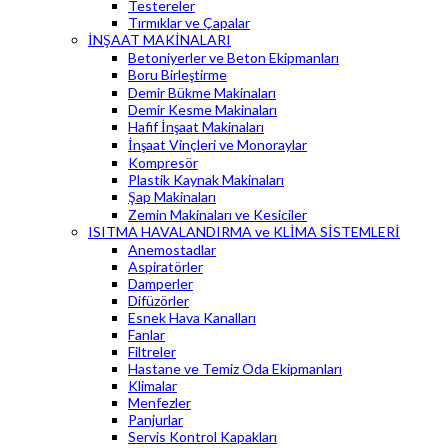
Testereler
Tırmıklar ve Çapalar
İNŞAAT MAKİNALARI
Betoniyerler ve Beton Ekipmanları
Boru Birleştirme
Demir Bükme Makinaları
Demir Kesme Makinaları
Hafif İnşaat Makinaları
İnşaat Vinçleri ve Monoraylar
Kompresör
Plastik Kaynak Makinaları
Şap Makinaları
Zemin Makinaları ve Kesiciler
ISITMA HAVALANDIRMA ve KLİMA SİSTEMLERİ
Anemostadlar
Aspiratörler
Damperler
Difüzörler
Esnek Hava Kanalları
Fanlar
Filtreler
Hastane ve Temiz Oda Ekipmanları
Klimalar
Menfezler
Panjurlar
Servis Kontrol Kapakları