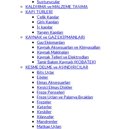
Susturucular
KALDIRMA ve MALZEME TAŞIMA
KAPI TÜRLERİ
Çelik Kapılar
Giriş Kapıları
İç kapılar
Yangın Kapıları
KAYNAK ve GAZ EKİPMANLARI
Gaz Ekipmanları
Kaynak Aksesuarları ve Kimyasalları
Kaynak Makinaları
Kaynak Telleri ve Elektrodları
Tamir Bakım Kaynağı (KOBATEK)
KESME DELME ve AŞINDIRICILAR
Bits Uçlar
Eğeler
Elmas Aksesuarları
Kesici Elmas Diskler
Freze Penseleri
Freze Uçları ve Palanya Bıçakları
Frezeler
Katerler
Keskiler
Kılavuzlar
Mandrenler
Matkap Uçları