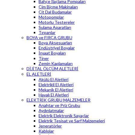
Bahçe İlaçlama Pompaları
Çim Biçme Makinaları
Çit Dal Budamalar
Motopomplar
Motorlu Testereler
Sulama Aparatları
Tırpanlar
BOYA ve FIRÇA GRUBU
Boya Aksesuarları
Endüstriyel Boyalar
İnşaat Boyaları
Tiner
Zemin Kaplamaları
DİJİTAL ÖLÇÜM ALETLERİ
EL ALETLERİ
Akülü El Aletleri
Elektrikli El Aletleri
Mekanik El Aletleri
Havalı El Aletleri
ELEKTRİK GRUBU MALZEMELER
Anahtar ve Priz Grubu
Aydınlatmalar
Elektrik Elektronik Sayaçlar
Elektrik Tesisat ve Sarf Malzemeleri
Jeneratörler
Kablolar