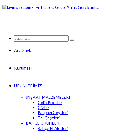
Ana Sayfa
Kurumsal
ÜRÜNLERİMİZ
İNŞAAT MALZEMELERİ
Çelik Profiller
Çiviler
Paspayı Çeşitleri
Tel Çeşitleri
BAHÇE ÜRÜNLERİ
Bahçe El Aletleri