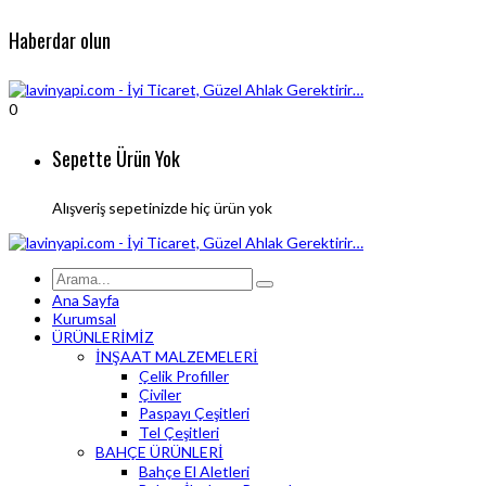
Haberdar olun
0
Sepette Ürün Yok
Alışveriş sepetinizde hiç ürün yok
Ana Sayfa
Kurumsal
ÜRÜNLERİMİZ
İNŞAAT MALZEMELERİ
Çelik Profiller
Çiviler
Paspayı Çeşitleri
Tel Çeşitleri
BAHÇE ÜRÜNLERİ
Bahçe El Aletleri