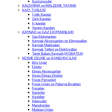
Susturucular
KALDIRMA ve MALZEME TAŞIMA
KAPI TÜRLERİ
Çelik Kapılar
Giriş Kapıları
İç kapılar
Yangın Kapıları
KAYNAK ve GAZ EKİPMANLARI
Gaz Ekipmanları
Kaynak Aksesuarları ve Kimyasalları
Kaynak Makinaları
Kaynak Telleri ve Elektrodları
Tamir Bakım Kaynağı (KOBATEK)
KESME DELME ve AŞINDIRICILAR
Bits Uçlar
Eğeler
Elmas Aksesuarları
Kesici Elmas Diskler
Freze Penseleri
Freze Uçları ve Palanya Bıçakları
Frezeler
Katerler
Keskiler
Kılavuzlar
Mandrenler
Matkap Uçları