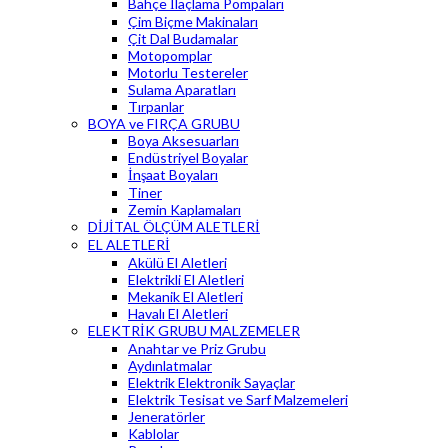
Bahçe İlaçlama Pompaları
Çim Biçme Makinaları
Çit Dal Budamalar
Motopomplar
Motorlu Testereler
Sulama Aparatları
Tırpanlar
BOYA ve FIRÇA GRUBU
Boya Aksesuarları
Endüstriyel Boyalar
İnşaat Boyaları
Tiner
Zemin Kaplamaları
DİJİTAL ÖLÇÜM ALETLERİ
EL ALETLERİ
Akülü El Aletleri
Elektrikli El Aletleri
Mekanik El Aletleri
Havalı El Aletleri
ELEKTRİK GRUBU MALZEMELER
Anahtar ve Priz Grubu
Aydınlatmalar
Elektrik Elektronik Sayaçlar
Elektrik Tesisat ve Sarf Malzemeleri
Jeneratörler
Kablolar