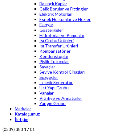
Basınçlı Kaplar
Çelik Borular ve Fittingler
Elektrik Motorları
Esnek Hortumlar ve Flexler
Flanşlar
Göstergeler
Hidroforlar ve Pompalar
Isı Grubu Ürünleri
Isı Transfer Ürünleri
Kompansatörler
Kondenstoplar
Pislik Tutucular
Sayaçlar
Seviye Kontrol Cihazları
Süzgeçler
Teknik Seperatör
Üst Yapı Grubu
Vanalar
Vitrifiye ve Armatürler
Yangın Grubu
Markalar
Kataloğumuz
İletişim
(0539) 383 17 01