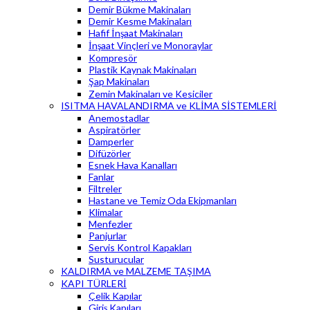
Demir Bükme Makinaları
Demir Kesme Makinaları
Hafif İnşaat Makinaları
İnşaat Vinçleri ve Monoraylar
Kompresör
Plastik Kaynak Makinaları
Şap Makinaları
Zemin Makinaları ve Kesiciler
ISITMA HAVALANDIRMA ve KLİMA SİSTEMLERİ
Anemostadlar
Aspiratörler
Damperler
Difüzörler
Esnek Hava Kanalları
Fanlar
Filtreler
Hastane ve Temiz Oda Ekipmanları
Klimalar
Menfezler
Panjurlar
Servis Kontrol Kapakları
Susturucular
KALDIRMA ve MALZEME TAŞIMA
KAPI TÜRLERİ
Çelik Kapılar
Giriş Kapıları