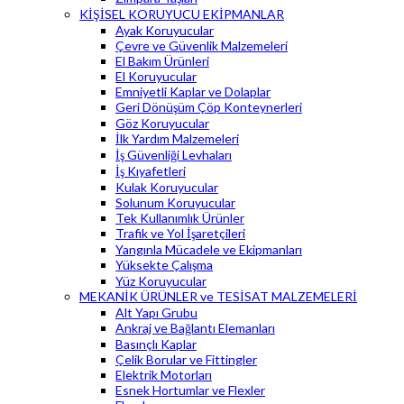
KİŞİSEL KORUYUCU EKİPMANLAR
Ayak Koruyucular
Çevre ve Güvenlik Malzemeleri
El Bakım Ürünleri
El Koruyucular
Emniyetli Kaplar ve Dolaplar
Geri Dönüşüm Çöp Konteynerleri
Göz Koruyucular
İlk Yardım Malzemeleri
İş Güvenliği Levhaları
İş Kıyafetleri
Kulak Koruyucular
Solunum Koruyucular
Tek Kullanımlık Ürünler
Trafik ve Yol İşaretçileri
Yangınla Mücadele ve Ekipmanları
Yüksekte Çalışma
Yüz Koruyucular
MEKANİK ÜRÜNLER ve TESİSAT MALZEMELERİ
Alt Yapı Grubu
Ankraj ve Bağlantı Elemanları
Basınçlı Kaplar
Çelik Borular ve Fittingler
Elektrik Motorları
Esnek Hortumlar ve Flexler