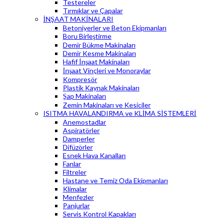
Testereler
Tırmıklar ve Çapalar
İNŞAAT MAKİNALARI
Betoniyerler ve Beton Ekipmanları
Boru Birleştirme
Demir Bükme Makinaları
Demir Kesme Makinaları
Hafif İnşaat Makinaları
İnşaat Vinçleri ve Monoraylar
Kompresör
Plastik Kaynak Makinaları
Şap Makinaları
Zemin Makinaları ve Kesiciler
ISITMA HAVALANDIRMA ve KLİMA SİSTEMLERİ
Anemostadlar
Aspiratörler
Damperler
Difüzörler
Esnek Hava Kanalları
Fanlar
Filtreler
Hastane ve Temiz Oda Ekipmanları
Klimalar
Menfezler
Panjurlar
Servis Kontrol Kapakları