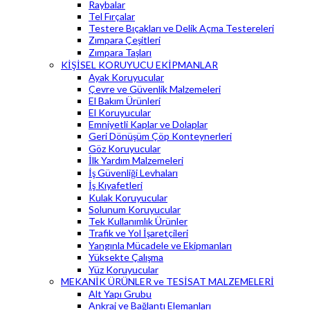
Raybalar
Tel Fırçalar
Testere Bıçakları ve Delik Açma Testereleri
Zımpara Çeşitleri
Zımpara Taşları
KİŞİSEL KORUYUCU EKİPMANLAR
Ayak Koruyucular
Çevre ve Güvenlik Malzemeleri
El Bakım Ürünleri
El Koruyucular
Emniyetli Kaplar ve Dolaplar
Geri Dönüşüm Çöp Konteynerleri
Göz Koruyucular
İlk Yardım Malzemeleri
İş Güvenliği Levhaları
İş Kıyafetleri
Kulak Koruyucular
Solunum Koruyucular
Tek Kullanımlık Ürünler
Trafik ve Yol İşaretçileri
Yangınla Mücadele ve Ekipmanları
Yüksekte Çalışma
Yüz Koruyucular
MEKANİK ÜRÜNLER ve TESİSAT MALZEMELERİ
Alt Yapı Grubu
Ankraj ve Bağlantı Elemanları