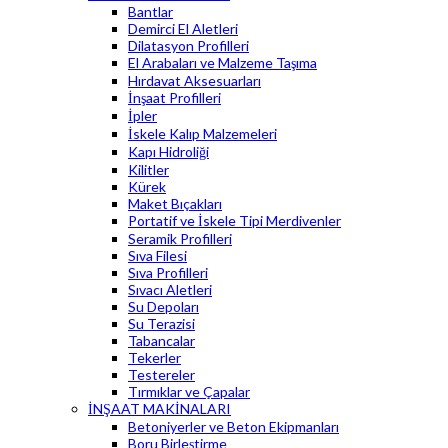
Bantlar
Demirci El Aletleri
Dilatasyon Profilleri
El Arabaları ve Malzeme Taşıma
Hırdavat Aksesuarları
İnşaat Profilleri
İpler
İskele Kalıp Malzemeleri
Kapı Hidroliği
Kilitler
Kürek
Maket Bıçakları
Portatif ve İskele Tipi Merdivenler
Seramik Profilleri
Sıva Filesi
Sıva Profilleri
Sıvacı Aletleri
Su Depoları
Su Terazisi
Tabancalar
Tekerler
Testereler
Tırmıklar ve Çapalar
İNŞAAT MAKİNALARI
Betoniyerler ve Beton Ekipmanları
Boru Birleştirme