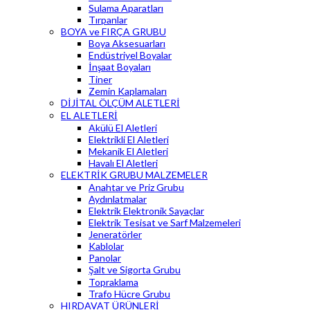
Sulama Aparatları
Tırpanlar
BOYA ve FIRÇA GRUBU
Boya Aksesuarları
Endüstriyel Boyalar
İnşaat Boyaları
Tiner
Zemin Kaplamaları
DİJİTAL ÖLÇÜM ALETLERİ
EL ALETLERİ
Akülü El Aletleri
Elektrikli El Aletleri
Mekanik El Aletleri
Havalı El Aletleri
ELEKTRİK GRUBU MALZEMELER
Anahtar ve Priz Grubu
Aydınlatmalar
Elektrik Elektronik Sayaçlar
Elektrik Tesisat ve Sarf Malzemeleri
Jeneratörler
Kablolar
Panolar
Şalt ve Sigorta Grubu
Topraklama
Trafo Hücre Grubu
HIRDAVAT ÜRÜNLERİ