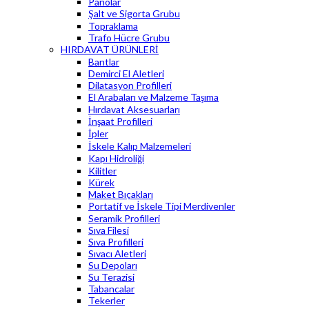
Panolar
Şalt ve Sigorta Grubu
Topraklama
Trafo Hücre Grubu
HIRDAVAT ÜRÜNLERİ
Bantlar
Demirci El Aletleri
Dilatasyon Profilleri
El Arabaları ve Malzeme Taşıma
Hırdavat Aksesuarları
İnşaat Profilleri
İpler
İskele Kalıp Malzemeleri
Kapı Hidroliği
Kilitler
Kürek
Maket Bıçakları
Portatif ve İskele Tipi Merdivenler
Seramik Profilleri
Sıva Filesi
Sıva Profilleri
Sıvacı Aletleri
Su Depoları
Su Terazisi
Tabancalar
Tekerler