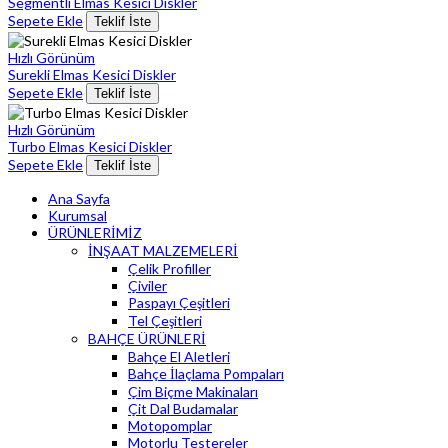
Segmentli Elmas Kesici Diskler
Sepete Ekle
Teklif İste
Hızlı Görünüm
Surekli Elmas Kesici Diskler
Sepete Ekle
Teklif İste
Hızlı Görünüm
Turbo Elmas Kesici Diskler
Sepete Ekle
Teklif İste
Ana Sayfa
Kurumsal
ÜRÜNLERİMİZ
İNŞAAT MALZEMELERİ
Çelik Profiller
Çiviler
Paspayı Çeşitleri
Tel Çeşitleri
BAHÇE ÜRÜNLERİ
Bahçe El Aletleri
Bahçe İlaçlama Pompaları
Çim Biçme Makinaları
Çit Dal Budamalar
Motopomplar
Motorlu Testereler