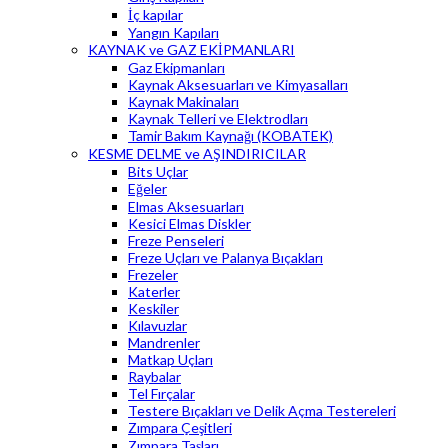
İç kapılar
Yangın Kapıları
KAYNAK ve GAZ EKİPMANLARI
Gaz Ekipmanları
Kaynak Aksesuarları ve Kimyasalları
Kaynak Makinaları
Kaynak Telleri ve Elektrodları
Tamir Bakım Kaynağı (KOBATEK)
KESME DELME ve AŞINDIRICILAR
Bits Uçlar
Eğeler
Elmas Aksesuarları
Kesici Elmas Diskler
Freze Penseleri
Freze Uçları ve Palanya Bıçakları
Frezeler
Katerler
Keskiler
Kılavuzlar
Mandrenler
Matkap Uçları
Raybalar
Tel Fırçalar
Testere Bıçakları ve Delik Açma Testereleri
Zımpara Çeşitleri
Zımpara Taşları