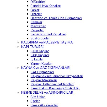
Difüzörler
Esnek Hava Kanalları
Fanlar
Filtreler
Hastane ve Temiz Oda Ekipmanları
Klimalar
Menfezler
Panjurlar
Servis Kontrol Kapakları
Susturucular
KALDIRMA ve MALZEME TAŞIMA
KAPI TÜRLERİ
Çelik Kapılar
Giriş Kapıları
İç kapılar
Yangın Kapıları
KAYNAK ve GAZ EKİPMANLARI
Gaz Ekipmanları
Kaynak Aksesuarları ve Kimyasalları
Kaynak Makinaları
Kaynak Telleri ve Elektrodları
Tamir Bakım Kaynağı (KOBATEK)
KESME DELME ve AŞINDIRICILAR
Bits Uçlar
Eğeler
Elmas Aksesuarları