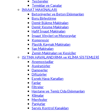
Testereler
Tırmıklar ve Çapalar
İNŞAAT MAKİNALARI
Betoniyerler ve Beton Ekipmanları
Boru Birleştirme
Demir Bükme Makinaları
Demir Kesme Makinaları
Hafif İnşaat Makinaları
İnşaat Vinçleri ve Monoraylar
Kompresör
Plastik Kaynak Makinaları
Şap Makinaları
Zemin Makinaları ve Kesiciler
ISITMA HAVALANDIRMA ve KLİMA SİSTEMLERİ
Anemostadlar
Aspiratörler
Damperler
Difüzörler
Esnek Hava Kanalları
Fanlar
Filtreler
Hastane ve Temiz Oda Ekipmanları
Klimalar
Menfezler
Panjurlar
Servis Kontrol Kapakları