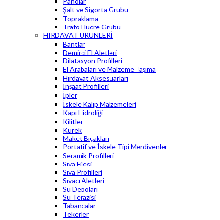
Panolar
Şalt ve Sigorta Grubu
Topraklama
Trafo Hücre Grubu
HIRDAVAT ÜRÜNLERİ
Bantlar
Demirci El Aletleri
Dilatasyon Profilleri
El Arabaları ve Malzeme Taşıma
Hırdavat Aksesuarları
İnşaat Profilleri
İpler
İskele Kalıp Malzemeleri
Kapı Hidroliği
Kilitler
Kürek
Maket Bıçakları
Portatif ve İskele Tipi Merdivenler
Seramik Profilleri
Sıva Filesi
Sıva Profilleri
Sıvacı Aletleri
Su Depoları
Su Terazisi
Tabancalar
Tekerler