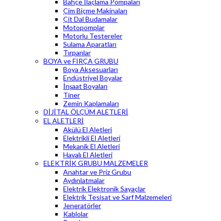
Bahçe İlaçlama Pompaları
Çim Biçme Makinaları
Çit Dal Budamalar
Motopomplar
Motorlu Testereler
Sulama Aparatları
Tırpanlar
BOYA ve FIRÇA GRUBU
Boya Aksesuarları
Endüstriyel Boyalar
İnşaat Boyaları
Tiner
Zemin Kaplamaları
DİJİTAL ÖLÇÜM ALETLERİ
EL ALETLERİ
Akülü El Aletleri
Elektrikli El Aletleri
Mekanik El Aletleri
Havalı El Aletleri
ELEKTRİK GRUBU MALZEMELER
Anahtar ve Priz Grubu
Aydınlatmalar
Elektrik Elektronik Sayaçlar
Elektrik Tesisat ve Sarf Malzemeleri
Jeneratörler
Kablolar