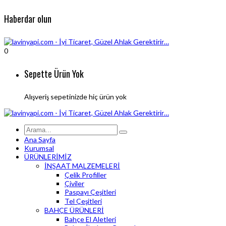
Haberdar olun
0
Sepette Ürün Yok
Alışveriş sepetinizde hiç ürün yok
Ana Sayfa
Kurumsal
ÜRÜNLERİMİZ
İNŞAAT MALZEMELERİ
Çelik Profiller
Çiviler
Paspayı Çeşitleri
Tel Çeşitleri
BAHÇE ÜRÜNLERİ
Bahçe El Aletleri