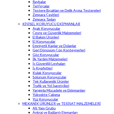
Raybalar
Tel Fırçalar
Testere Bıçakları ve Delik Açma Testereleri
Zımpara Çeşitleri
Zımpara Taşları
KİŞİSEL KORUYUCU EKİPMANLAR
Ayak Koruyucular
Çevre ve Güvenlik Malzemeleri
El Bakım Ürünleri
El Koruyucular
Emniyetli Kaplar ve Dolaplar
Geri Dönüşüm Çöp Konteynerleri
Göz Koruyucular
İlk Yardım Malzemeleri
İş Güvenliği Levhaları
İş Kıyafetleri
Kulak Koruyucular
Solunum Koruyucular
Tek Kullanımlık Ürünler
Trafik ve Yol İşaretçileri
Yangınla Mücadele ve Ekipmanları
Yüksekte Çalışma
Yüz Koruyucular
MEKANİK ÜRÜNLER ve TESİSAT MALZEMELERİ
Alt Yapı Grubu
Ankraj ve Bağlantı Elemanları