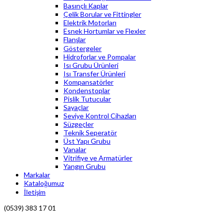
Basınçlı Kaplar
Çelik Borular ve Fittingler
Elektrik Motorları
Esnek Hortumlar ve Flexler
Flanşlar
Göstergeler
Hidroforlar ve Pompalar
Isı Grubu Ürünleri
Isı Transfer Ürünleri
Kompansatörler
Kondenstoplar
Pislik Tutucular
Sayaçlar
Seviye Kontrol Cihazları
Süzgeçler
Teknik Seperatör
Üst Yapı Grubu
Vanalar
Vitrifiye ve Armatürler
Yangın Grubu
Markalar
Kataloğumuz
İletişim
(0539) 383 17 01