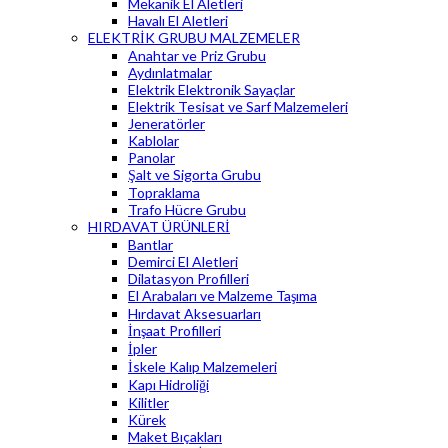
Mekanik El Aletleri
Havalı El Aletleri
ELEKTRİK GRUBU MALZEMELER
Anahtar ve Priz Grubu
Aydınlatmalar
Elektrik Elektronik Sayaçlar
Elektrik Tesisat ve Sarf Malzemeleri
Jeneratörler
Kablolar
Panolar
Şalt ve Sigorta Grubu
Topraklama
Trafo Hücre Grubu
HIRDAVAT ÜRÜNLERİ
Bantlar
Demirci El Aletleri
Dilatasyon Profilleri
El Arabaları ve Malzeme Taşıma
Hırdavat Aksesuarları
İnşaat Profilleri
İpler
İskele Kalıp Malzemeleri
Kapı Hidroliği
Kilitler
Kürek
Maket Bıçakları