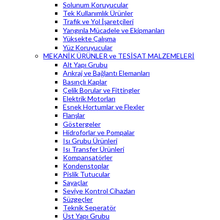
Solunum Koruyucular
Tek Kullanımlık Ürünler
Trafik ve Yol İşaretçileri
Yangınla Mücadele ve Ekipmanları
Yüksekte Çalışma
Yüz Koruyucular
MEKANİK ÜRÜNLER ve TESİSAT MALZEMELERİ
Alt Yapı Grubu
Ankraj ve Bağlantı Elemanları
Basınçlı Kaplar
Çelik Borular ve Fittingler
Elektrik Motorları
Esnek Hortumlar ve Flexler
Flanşlar
Göstergeler
Hidroforlar ve Pompalar
Isı Grubu Ürünleri
Isı Transfer Ürünleri
Kompansatörler
Kondenstoplar
Pislik Tutucular
Sayaçlar
Seviye Kontrol Cihazları
Süzgeçler
Teknik Seperatör
Üst Yapı Grubu