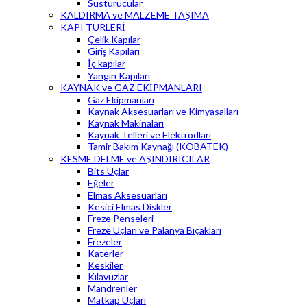
Susturucular
KALDIRMA ve MALZEME TAŞIMA
KAPI TÜRLERİ
Çelik Kapılar
Giriş Kapıları
İç kapılar
Yangın Kapıları
KAYNAK ve GAZ EKİPMANLARI
Gaz Ekipmanları
Kaynak Aksesuarları ve Kimyasalları
Kaynak Makinaları
Kaynak Telleri ve Elektrodları
Tamir Bakım Kaynağı (KOBATEK)
KESME DELME ve AŞINDIRICILAR
Bits Uçlar
Eğeler
Elmas Aksesuarları
Kesici Elmas Diskler
Freze Penseleri
Freze Uçları ve Palanya Bıçakları
Frezeler
Katerler
Keskiler
Kılavuzlar
Mandrenler
Matkap Uçları