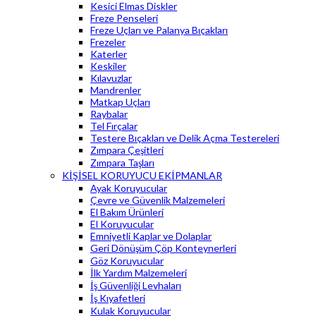
Kesici Elmas Diskler
Freze Penseleri
Freze Uçları ve Palanya Bıçakları
Frezeler
Katerler
Keskiler
Kılavuzlar
Mandrenler
Matkap Uçları
Raybalar
Tel Fırçalar
Testere Bıçakları ve Delik Açma Testereleri
Zımpara Çeşitleri
Zımpara Taşları
KİŞİSEL KORUYUCU EKİPMANLAR
Ayak Koruyucular
Çevre ve Güvenlik Malzemeleri
El Bakım Ürünleri
El Koruyucular
Emniyetli Kaplar ve Dolaplar
Geri Dönüşüm Çöp Konteynerleri
Göz Koruyucular
İlk Yardım Malzemeleri
İş Güvenliği Levhaları
İş Kıyafetleri
Kulak Koruyucular