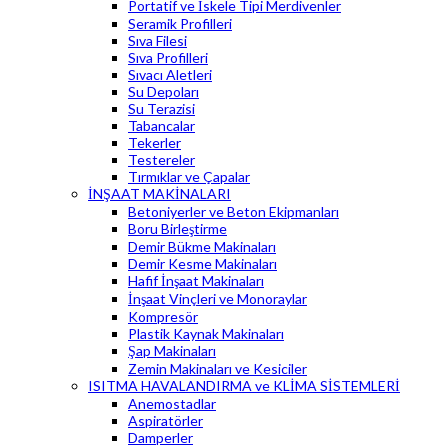
Portatif ve İskele Tipi Merdivenler
Seramik Profilleri
Sıva Filesi
Sıva Profilleri
Sıvacı Aletleri
Su Depoları
Su Terazisi
Tabancalar
Tekerler
Testereler
Tırmıklar ve Çapalar
İNŞAAT MAKİNALARI
Betoniyerler ve Beton Ekipmanları
Boru Birleştirme
Demir Bükme Makinaları
Demir Kesme Makinaları
Hafif İnşaat Makinaları
İnşaat Vinçleri ve Monoraylar
Kompresör
Plastik Kaynak Makinaları
Şap Makinaları
Zemin Makinaları ve Kesiciler
ISITMA HAVALANDIRMA ve KLİMA SİSTEMLERİ
Anemostadlar
Aspiratörler
Damperler