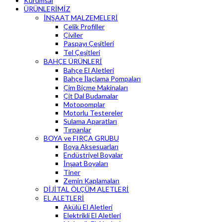
Kurumsal
ÜRÜNLERİMİZ
İNŞAAT MALZEMELERİ
Çelik Profiller
Çiviler
Paspayı Çeşitleri
Tel Çeşitleri
BAHÇE ÜRÜNLERİ
Bahçe El Aletleri
Bahçe İlaçlama Pompaları
Çim Biçme Makinaları
Çit Dal Budamalar
Motopomplar
Motorlu Testereler
Sulama Aparatları
Tırpanlar
BOYA ve FIRÇA GRUBU
Boya Aksesuarları
Endüstriyel Boyalar
İnşaat Boyaları
Tiner
Zemin Kaplamaları
DİJİTAL ÖLÇÜM ALETLERİ
EL ALETLERİ
Akülü El Aletleri
Elektrikli El Aletleri