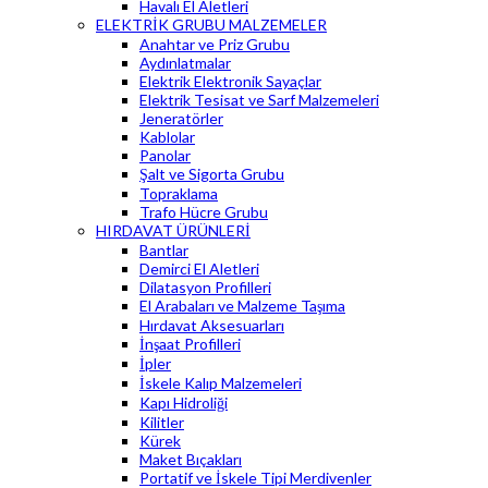
Havalı El Aletleri
ELEKTRİK GRUBU MALZEMELER
Anahtar ve Priz Grubu
Aydınlatmalar
Elektrik Elektronik Sayaçlar
Elektrik Tesisat ve Sarf Malzemeleri
Jeneratörler
Kablolar
Panolar
Şalt ve Sigorta Grubu
Topraklama
Trafo Hücre Grubu
HIRDAVAT ÜRÜNLERİ
Bantlar
Demirci El Aletleri
Dilatasyon Profilleri
El Arabaları ve Malzeme Taşıma
Hırdavat Aksesuarları
İnşaat Profilleri
İpler
İskele Kalıp Malzemeleri
Kapı Hidroliği
Kilitler
Kürek
Maket Bıçakları
Portatif ve İskele Tipi Merdivenler