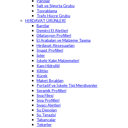
Panolar
Şalt ve Sigorta Grubu
Topraklama
Trafo Hücre Grubu
HIRDAVAT ÜRÜNLERİ
Bantlar
Demirci El Aletleri
Dilatasyon Profilleri
El Arabaları ve Malzeme Taşıma
Hırdavat Aksesuarları
İnşaat Profilleri
İpler
İskele Kalıp Malzemeleri
Kapı Hidroliği
Kilitler
Kürek
Maket Bıçakları
Portatif ve İskele Tipi Merdivenler
Seramik Profilleri
Sıva Filesi
Sıva Profilleri
Sıvacı Aletleri
Su Depoları
Su Terazisi
Tabancalar
Tekerler