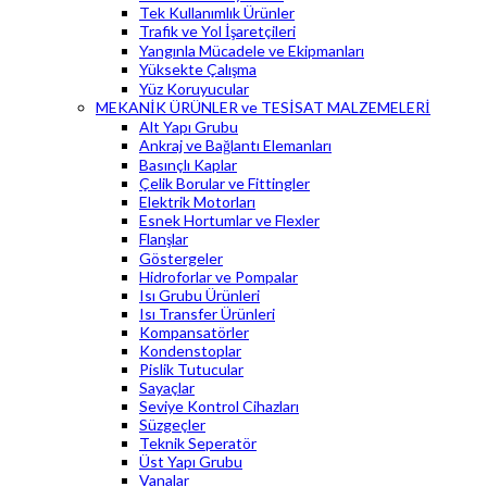
Tek Kullanımlık Ürünler
Trafik ve Yol İşaretçileri
Yangınla Mücadele ve Ekipmanları
Yüksekte Çalışma
Yüz Koruyucular
MEKANİK ÜRÜNLER ve TESİSAT MALZEMELERİ
Alt Yapı Grubu
Ankraj ve Bağlantı Elemanları
Basınçlı Kaplar
Çelik Borular ve Fittingler
Elektrik Motorları
Esnek Hortumlar ve Flexler
Flanşlar
Göstergeler
Hidroforlar ve Pompalar
Isı Grubu Ürünleri
Isı Transfer Ürünleri
Kompansatörler
Kondenstoplar
Pislik Tutucular
Sayaçlar
Seviye Kontrol Cihazları
Süzgeçler
Teknik Seperatör
Üst Yapı Grubu
Vanalar