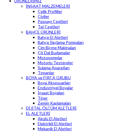
ÜRÜNLERİMİZ
İNŞAAT MALZEMELERİ
Çelik Profiller
Çiviler
Paspayı Çeşitleri
Tel Çeşitleri
BAHÇE ÜRÜNLERİ
Bahçe El Aletleri
Bahçe İlaçlama Pompaları
Çim Biçme Makinaları
Çit Dal Budamalar
Motopomplar
Motorlu Testereler
Sulama Aparatları
Tırpanlar
BOYA ve FIRÇA GRUBU
Boya Aksesuarları
Endüstriyel Boyalar
İnşaat Boyaları
Tiner
Zemin Kaplamaları
DİJİTAL ÖLÇÜM ALETLERİ
EL ALETLERİ
Akülü El Aletleri
Elektrikli El Aletleri
Mekanik El Aletleri