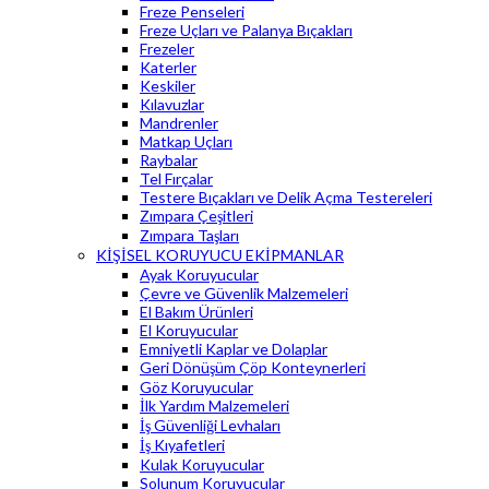
Freze Penseleri
Freze Uçları ve Palanya Bıçakları
Frezeler
Katerler
Keskiler
Kılavuzlar
Mandrenler
Matkap Uçları
Raybalar
Tel Fırçalar
Testere Bıçakları ve Delik Açma Testereleri
Zımpara Çeşitleri
Zımpara Taşları
KİŞİSEL KORUYUCU EKİPMANLAR
Ayak Koruyucular
Çevre ve Güvenlik Malzemeleri
El Bakım Ürünleri
El Koruyucular
Emniyetli Kaplar ve Dolaplar
Geri Dönüşüm Çöp Konteynerleri
Göz Koruyucular
İlk Yardım Malzemeleri
İş Güvenliği Levhaları
İş Kıyafetleri
Kulak Koruyucular
Solunum Koruyucular