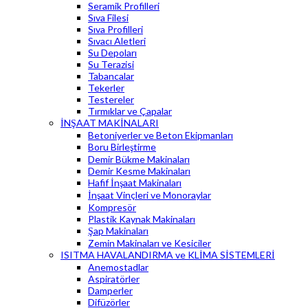
Seramik Profilleri
Sıva Filesi
Sıva Profilleri
Sıvacı Aletleri
Su Depoları
Su Terazisi
Tabancalar
Tekerler
Testereler
Tırmıklar ve Çapalar
İNŞAAT MAKİNALARI
Betoniyerler ve Beton Ekipmanları
Boru Birleştirme
Demir Bükme Makinaları
Demir Kesme Makinaları
Hafif İnşaat Makinaları
İnşaat Vinçleri ve Monoraylar
Kompresör
Plastik Kaynak Makinaları
Şap Makinaları
Zemin Makinaları ve Kesiciler
ISITMA HAVALANDIRMA ve KLİMA SİSTEMLERİ
Anemostadlar
Aspiratörler
Damperler
Difüzörler