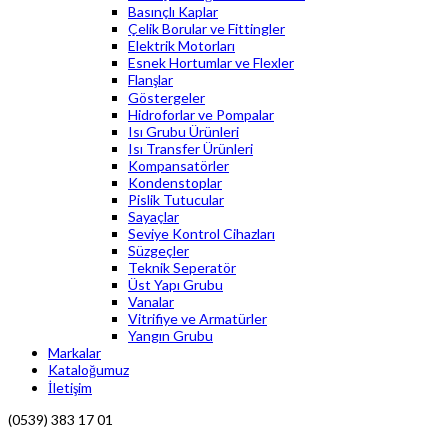
Basınçlı Kaplar
Çelik Borular ve Fittingler
Elektrik Motorları
Esnek Hortumlar ve Flexler
Flanşlar
Göstergeler
Hidroforlar ve Pompalar
Isı Grubu Ürünleri
Isı Transfer Ürünleri
Kompansatörler
Kondenstoplar
Pislik Tutucular
Sayaçlar
Seviye Kontrol Cihazları
Süzgeçler
Teknik Seperatör
Üst Yapı Grubu
Vanalar
Vitrifiye ve Armatürler
Yangın Grubu
Markalar
Kataloğumuz
İletişim
(0539) 383 17 01