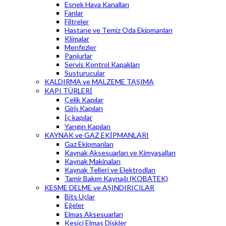
Esnek Hava Kanalları
Fanlar
Filtreler
Hastane ve Temiz Oda Ekipmanları
Klimalar
Menfezler
Panjurlar
Servis Kontrol Kapakları
Susturucular
KALDIRMA ve MALZEME TAŞIMA
KAPI TÜRLERİ
Çelik Kapılar
Giriş Kapıları
İç kapılar
Yangın Kapıları
KAYNAK ve GAZ EKİPMANLARI
Gaz Ekipmanları
Kaynak Aksesuarları ve Kimyasalları
Kaynak Makinaları
Kaynak Telleri ve Elektrodları
Tamir Bakım Kaynağı (KOBATEK)
KESME DELME ve AŞINDIRICILAR
Bits Uçlar
Eğeler
Elmas Aksesuarları
Kesici Elmas Diskler