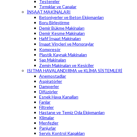
Testereler
Tırmıklar ve Çapalar
İNŞAAT MAKİNALARI
Betoniyerler ve Beton Ekipmanları
Boru Birleştirme
Demir Bükme Makinaları
Demir Kesme Makinaları
Hafif İnşaat Makinaları
İnşaat Vinçleri ve Monoraylar
Kompresör
Plastik Kaynak Makinaları
Şap Makinaları
Zemin Makinaları ve Kesiciler
ISITMA HAVALANDIRMA ve KLİMA SİSTEMLERİ
Anemostadlar
Aspiratörler
Damperler
Difüzörler
Esnek Hava Kanalları
Fanlar
Filtreler
Hastane ve Temiz Oda Ekipmanları
Klimalar
Menfezler
Panjurlar
Servis Kontrol Kapakları