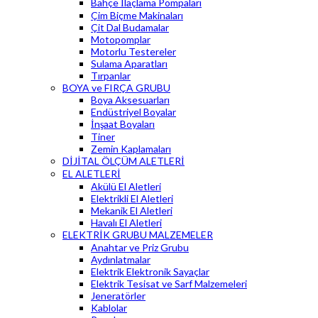
Bahçe İlaçlama Pompaları
Çim Biçme Makinaları
Çit Dal Budamalar
Motopomplar
Motorlu Testereler
Sulama Aparatları
Tırpanlar
BOYA ve FIRÇA GRUBU
Boya Aksesuarları
Endüstriyel Boyalar
İnşaat Boyaları
Tiner
Zemin Kaplamaları
DİJİTAL ÖLÇÜM ALETLERİ
EL ALETLERİ
Akülü El Aletleri
Elektrikli El Aletleri
Mekanik El Aletleri
Havalı El Aletleri
ELEKTRİK GRUBU MALZEMELER
Anahtar ve Priz Grubu
Aydınlatmalar
Elektrik Elektronik Sayaçlar
Elektrik Tesisat ve Sarf Malzemeleri
Jeneratörler
Kablolar