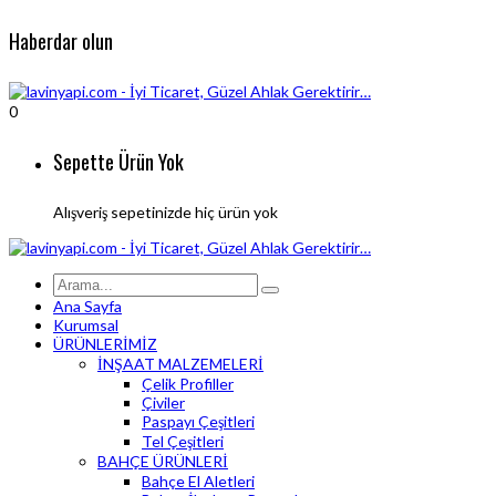
Haberdar olun
0
Sepette Ürün Yok
Alışveriş sepetinizde hiç ürün yok
Ana Sayfa
Kurumsal
ÜRÜNLERİMİZ
İNŞAAT MALZEMELERİ
Çelik Profiller
Çiviler
Paspayı Çeşitleri
Tel Çeşitleri
BAHÇE ÜRÜNLERİ
Bahçe El Aletleri