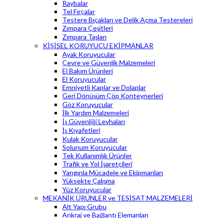
Raybalar
Tel Fırçalar
Testere Bıçakları ve Delik Açma Testereleri
Zımpara Çeşitleri
Zımpara Taşları
KİŞİSEL KORUYUCU EKİPMANLAR
Ayak Koruyucular
Çevre ve Güvenlik Malzemeleri
El Bakım Ürünleri
El Koruyucular
Emniyetli Kaplar ve Dolaplar
Geri Dönüşüm Çöp Konteynerleri
Göz Koruyucular
İlk Yardım Malzemeleri
İş Güvenliği Levhaları
İş Kıyafetleri
Kulak Koruyucular
Solunum Koruyucular
Tek Kullanımlık Ürünler
Trafik ve Yol İşaretçileri
Yangınla Mücadele ve Ekipmanları
Yüksekte Çalışma
Yüz Koruyucular
MEKANİK ÜRÜNLER ve TESİSAT MALZEMELERİ
Alt Yapı Grubu
Ankraj ve Bağlantı Elemanları