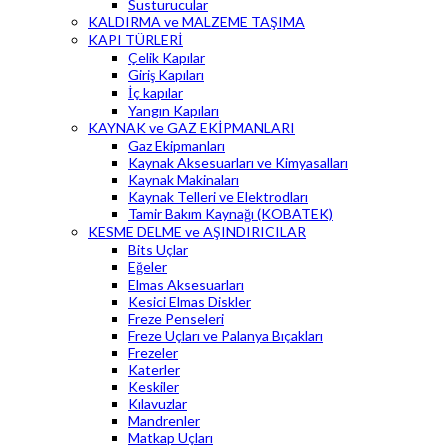
Susturucular
KALDIRMA ve MALZEME TAŞIMA
KAPI TÜRLERİ
Çelik Kapılar
Giriş Kapıları
İç kapılar
Yangın Kapıları
KAYNAK ve GAZ EKİPMANLARI
Gaz Ekipmanları
Kaynak Aksesuarları ve Kimyasalları
Kaynak Makinaları
Kaynak Telleri ve Elektrodları
Tamir Bakım Kaynağı (KOBATEK)
KESME DELME ve AŞINDIRICILAR
Bits Uçlar
Eğeler
Elmas Aksesuarları
Kesici Elmas Diskler
Freze Penseleri
Freze Uçları ve Palanya Bıçakları
Frezeler
Katerler
Keskiler
Kılavuzlar
Mandrenler
Matkap Uçları