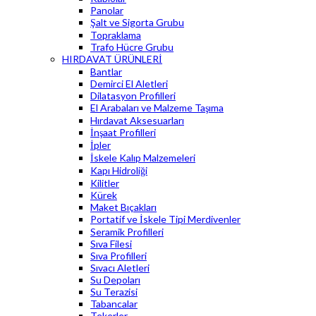
Panolar
Şalt ve Sigorta Grubu
Topraklama
Trafo Hücre Grubu
HIRDAVAT ÜRÜNLERİ
Bantlar
Demirci El Aletleri
Dilatasyon Profilleri
El Arabaları ve Malzeme Taşıma
Hırdavat Aksesuarları
İnşaat Profilleri
İpler
İskele Kalıp Malzemeleri
Kapı Hidroliği
Kilitler
Kürek
Maket Bıçakları
Portatif ve İskele Tipi Merdivenler
Seramik Profilleri
Sıva Filesi
Sıva Profilleri
Sıvacı Aletleri
Su Depoları
Su Terazisi
Tabancalar
Tekerler