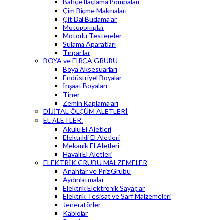
Bahçe İlaçlama Pompaları
Çim Biçme Makinaları
Çit Dal Budamalar
Motopomplar
Motorlu Testereler
Sulama Aparatları
Tırpanlar
BOYA ve FIRÇA GRUBU
Boya Aksesuarları
Endüstriyel Boyalar
İnşaat Boyaları
Tiner
Zemin Kaplamaları
DİJİTAL ÖLÇÜM ALETLERİ
EL ALETLERİ
Akülü El Aletleri
Elektrikli El Aletleri
Mekanik El Aletleri
Havalı El Aletleri
ELEKTRİK GRUBU MALZEMELER
Anahtar ve Priz Grubu
Aydınlatmalar
Elektrik Elektronik Sayaçlar
Elektrik Tesisat ve Sarf Malzemeleri
Jeneratörler
Kablolar