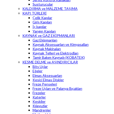
Susturucular
KALDIRMA ve MALZEME TAŞIMA
KAPI TÜRLERİ
Çelik Kapılar
Giriş Kapıları
İç kapılar
Yangın Kapıları
KAYNAK ve GAZ EKİPMANLARI
Gaz Ekipmanları
Kaynak Aksesuarları ve Kimyasalları
Kaynak Makinaları
Kaynak Telleri ve Elektrodları
Tamir Bakım Kaynağı (KOBATEK)
KESME DELME ve AŞINDIRICILAR
Bits Uçlar
Eğeler
Elmas Aksesuarları
Kesici Elmas Diskler
Freze Penseleri
Freze Uçları ve Palanya Bıçakları
Frezeler
Katerler
Keskiler
Kılavuzlar
Mandrenler