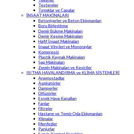
Testereler
Tırmıklar ve Çapalar
İNŞAAT MAKİNALARI
Betoniyerler ve Beton Ekipmanları
Boru Birleştirme
Demir Bükme Makinaları
Demir Kesme Makinaları
Hafif İnşaat Makinaları
İnşaat Vinçleri ve Monoraylar
Kompresör
Plastik Kaynak Makinaları
Şap Makinaları
Zemin Makinaları ve Kesiciler
ISITMA HAVALANDIRMA ve KLİMA SİSTEMLERİ
Anemostadlar
Aspiratörler
Damperler
Difüzörler
Esnek Hava Kanalları
Fanlar
Filtreler
Hastane ve Temiz Oda Ekipmanları
Klimalar
Menfezler
Panjurlar
Servis Kontrol Kapakları