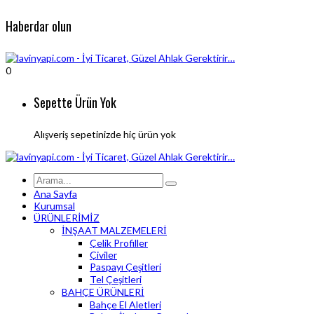
Haberdar olun
0
Sepette Ürün Yok
Alışveriş sepetinizde hiç ürün yok
Ana Sayfa
Kurumsal
ÜRÜNLERİMİZ
İNŞAAT MALZEMELERİ
Çelik Profiller
Çiviler
Paspayı Çeşitleri
Tel Çeşitleri
BAHÇE ÜRÜNLERİ
Bahçe El Aletleri