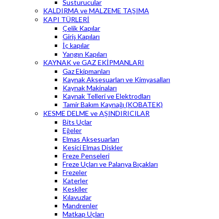
Susturucular
KALDIRMA ve MALZEME TAŞIMA
KAPI TÜRLERİ
Çelik Kapılar
Giriş Kapıları
İç kapılar
Yangın Kapıları
KAYNAK ve GAZ EKİPMANLARI
Gaz Ekipmanları
Kaynak Aksesuarları ve Kimyasalları
Kaynak Makinaları
Kaynak Telleri ve Elektrodları
Tamir Bakım Kaynağı (KOBATEK)
KESME DELME ve AŞINDIRICILAR
Bits Uçlar
Eğeler
Elmas Aksesuarları
Kesici Elmas Diskler
Freze Penseleri
Freze Uçları ve Palanya Bıçakları
Frezeler
Katerler
Keskiler
Kılavuzlar
Mandrenler
Matkap Uçları