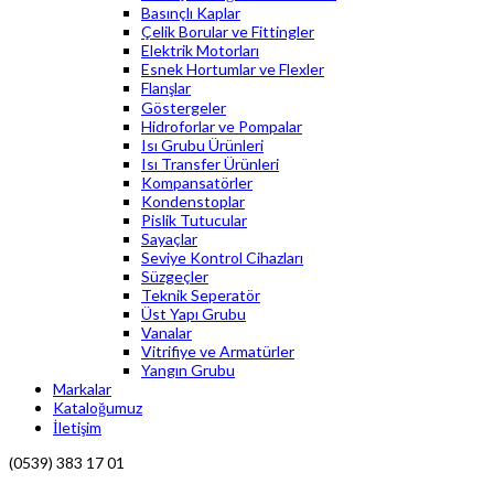
Basınçlı Kaplar
Çelik Borular ve Fittingler
Elektrik Motorları
Esnek Hortumlar ve Flexler
Flanşlar
Göstergeler
Hidroforlar ve Pompalar
Isı Grubu Ürünleri
Isı Transfer Ürünleri
Kompansatörler
Kondenstoplar
Pislik Tutucular
Sayaçlar
Seviye Kontrol Cihazları
Süzgeçler
Teknik Seperatör
Üst Yapı Grubu
Vanalar
Vitrifiye ve Armatürler
Yangın Grubu
Markalar
Kataloğumuz
İletişim
(0539) 383 17 01