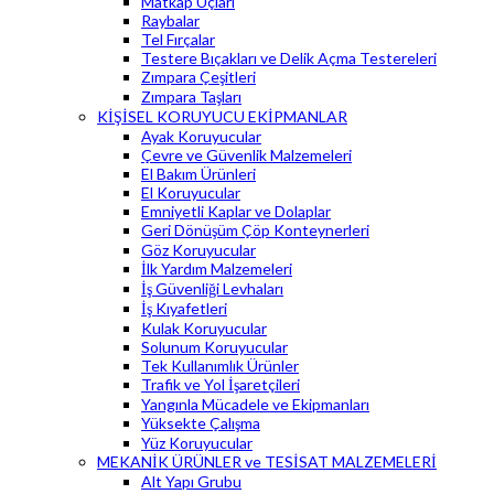
Matkap Uçları
Raybalar
Tel Fırçalar
Testere Bıçakları ve Delik Açma Testereleri
Zımpara Çeşitleri
Zımpara Taşları
KİŞİSEL KORUYUCU EKİPMANLAR
Ayak Koruyucular
Çevre ve Güvenlik Malzemeleri
El Bakım Ürünleri
El Koruyucular
Emniyetli Kaplar ve Dolaplar
Geri Dönüşüm Çöp Konteynerleri
Göz Koruyucular
İlk Yardım Malzemeleri
İş Güvenliği Levhaları
İş Kıyafetleri
Kulak Koruyucular
Solunum Koruyucular
Tek Kullanımlık Ürünler
Trafik ve Yol İşaretçileri
Yangınla Mücadele ve Ekipmanları
Yüksekte Çalışma
Yüz Koruyucular
MEKANİK ÜRÜNLER ve TESİSAT MALZEMELERİ
Alt Yapı Grubu