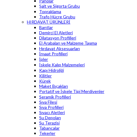
Panolar
Şalt ve Sigorta Grubu
Topraklama
Trafo Hücre Grubu
HIRDAVAT ÜRÜNLERİ
Bantlar
Demirci El Aletleri
Dilatasyon Profilleri
El Arabaları ve Malzeme Taşıma
Hırdavat Aksesuarları
İnşaat Profilleri
İpler
İskele Kalıp Malzemeleri
Kapı Hidroliği
Kilitler
Kürek
Maket Bıçakları
Portatif ve İskele Tipi Merdivenler
Seramik Profilleri
Sıva Filesi
Sıva Profilleri
Sıvacı Aletleri
Su Depoları
Su Terazisi
Tabancalar
Tekerler