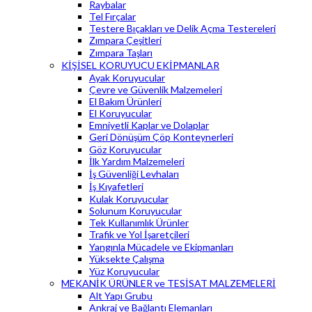
Raybalar
Tel Fırçalar
Testere Bıçakları ve Delik Açma Testereleri
Zımpara Çeşitleri
Zımpara Taşları
KİŞİSEL KORUYUCU EKİPMANLAR
Ayak Koruyucular
Çevre ve Güvenlik Malzemeleri
El Bakım Ürünleri
El Koruyucular
Emniyetli Kaplar ve Dolaplar
Geri Dönüşüm Çöp Konteynerleri
Göz Koruyucular
İlk Yardım Malzemeleri
İş Güvenliği Levhaları
İş Kıyafetleri
Kulak Koruyucular
Solunum Koruyucular
Tek Kullanımlık Ürünler
Trafik ve Yol İşaretçileri
Yangınla Mücadele ve Ekipmanları
Yüksekte Çalışma
Yüz Koruyucular
MEKANİK ÜRÜNLER ve TESİSAT MALZEMELERİ
Alt Yapı Grubu
Ankraj ve Bağlantı Elemanları