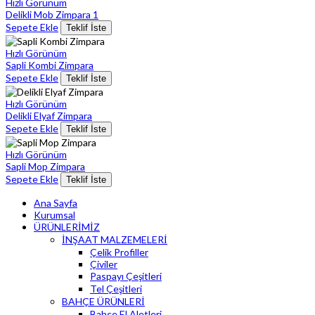
Hızlı Görünüm
Delikli Mob Zimpara 1
Sepete Ekle
Teklif İste
Hızlı Görünüm
Sapli Kombi Zimpara
Sepete Ekle
Teklif İste
Hızlı Görünüm
Delikli Elyaf Zimpara
Sepete Ekle
Teklif İste
Hızlı Görünüm
Sapli Mop Zimpara
Sepete Ekle
Teklif İste
Ana Sayfa
Kurumsal
ÜRÜNLERİMİZ
İNŞAAT MALZEMELERİ
Çelik Profiller
Çiviler
Paspayı Çeşitleri
Tel Çeşitleri
BAHÇE ÜRÜNLERİ
Bahçe El Aletleri