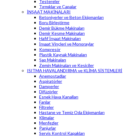
Testereler
Tırmıklar ve Çapalar
İNŞAAT MAKİNALARI
Betoniyerler ve Beton Ekipmanları
Boru Birleştirme
Demir Bükme Makinaları
Demir Kesme Makinaları
Hafif İnşaat Makinaları
İnşaat Vinçleri ve Monoraylar
Kompresör
Plastik Kaynak Makinaları
Şap Makinaları
Zemin Makinaları ve Kesiciler
ISITMA HAVALANDIRMA ve KLİMA SİSTEMLERİ
Anemostadlar
Aspiratörler
Damperler
Difüzörler
Esnek Hava Kanalları
Fanlar
Filtreler
Hastane ve Temiz Oda Ekipmanları
Klimalar
Menfezler
Panjurlar
Servis Kontrol Kapakları