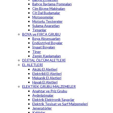
Bahçe İlaçlama Pompaları
Çim Biçme Makinaları
Çit Dal Budamalar
Motopomplar
Motorlu Testereler
Sulama Aparatları
Tırpanlar
BOYA ve FIRÇA GRUBU
Boya Aksesuarları
Endüstriyel Boyalar
İnşaat Boyaları
Tiner
Zemin Kaplamaları
DİJİTAL ÖLÇÜM ALETLERİ
EL ALETLERİ
Akülü El Aletleri
Elektrikli El Aletleri
Mekanik El Aletleri
Havalı El Aletleri
ELEKTRİK GRUBU MALZEMELER
Anahtar ve Priz Grubu
Aydınlatmalar
Elektrik Elektronik Sayaçlar
Elektrik Tesisat ve Sarf Malzemeleri
Jeneratörler
Kablolar