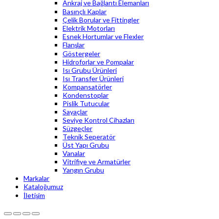
Ankraj ve Bağlantı Elemanları
Basınçlı Kaplar
Çelik Borular ve Fittingler
Elektrik Motorları
Esnek Hortumlar ve Flexler
Flanşlar
Göstergeler
Hidroforlar ve Pompalar
Isı Grubu Ürünleri
Isı Transfer Ürünleri
Kompansatörler
Kondenstoplar
Pislik Tutucular
Sayaçlar
Seviye Kontrol Cihazları
Süzgeçler
Teknik Seperatör
Üst Yapı Grubu
Vanalar
Vitrifiye ve Armatürler
Yangın Grubu
Markalar
Kataloğumuz
İletişim