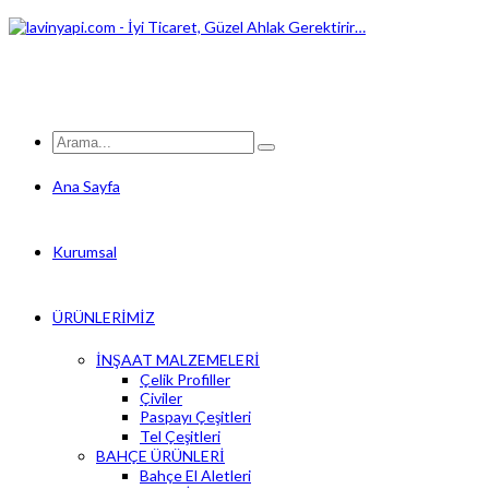
Ana Sayfa
Kurumsal
ÜRÜNLERİMİZ
İNŞAAT MALZEMELERİ
Çelik Profiller
Çiviler
Paspayı Çeşitleri
Tel Çeşitleri
BAHÇE ÜRÜNLERİ
Bahçe El Aletleri