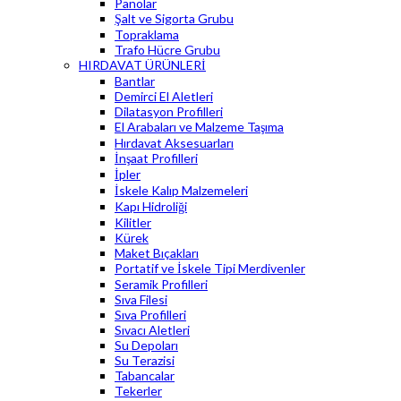
Panolar
Şalt ve Sigorta Grubu
Topraklama
Trafo Hücre Grubu
HIRDAVAT ÜRÜNLERİ
Bantlar
Demirci El Aletleri
Dilatasyon Profilleri
El Arabaları ve Malzeme Taşıma
Hırdavat Aksesuarları
İnşaat Profilleri
İpler
İskele Kalıp Malzemeleri
Kapı Hidroliği
Kilitler
Kürek
Maket Bıçakları
Portatif ve İskele Tipi Merdivenler
Seramik Profilleri
Sıva Filesi
Sıva Profilleri
Sıvacı Aletleri
Su Depoları
Su Terazisi
Tabancalar
Tekerler