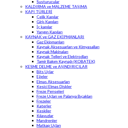
Susturucular
KALDIRMA ve MALZEME TAŞIMA
KAPI TÜRLERİ
Çelik Kapılar
Giriş Kapıları
İç kapılar
Yangın Kapıları
KAYNAK ve GAZ EKİPMANLARI
Gaz Ekipmanları
Kaynak Aksesuarları ve Kimyasalları
Kaynak Makinaları
Kaynak Telleri ve Elektrodları
Tamir Bakım Kaynağı (KOBATEK)
KESME DELME ve AŞINDIRICILAR
Bits Uçlar
Eğeler
Elmas Aksesuarları
Kesici Elmas Diskler
Freze Penseleri
Freze Uçları ve Palanya Bıçakları
Frezeler
Katerler
Keskiler
Kılavuzlar
Mandrenler
Matkap Uçları