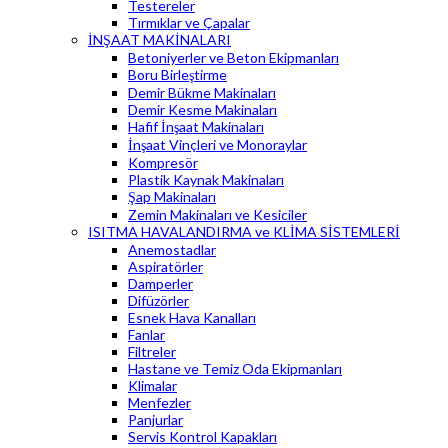
Testereler
Tırmıklar ve Çapalar
İNŞAAT MAKİNALARI
Betoniyerler ve Beton Ekipmanları
Boru Birleştirme
Demir Bükme Makinaları
Demir Kesme Makinaları
Hafif İnşaat Makinaları
İnşaat Vinçleri ve Monoraylar
Kompresör
Plastik Kaynak Makinaları
Şap Makinaları
Zemin Makinaları ve Kesiciler
ISITMA HAVALANDIRMA ve KLİMA SİSTEMLERİ
Anemostadlar
Aspiratörler
Damperler
Difüzörler
Esnek Hava Kanalları
Fanlar
Filtreler
Hastane ve Temiz Oda Ekipmanları
Klimalar
Menfezler
Panjurlar
Servis Kontrol Kapakları