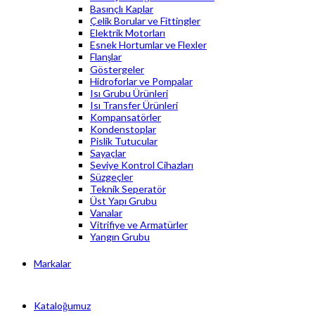
Basınçlı Kaplar
Çelik Borular ve Fittingler
Elektrik Motorları
Esnek Hortumlar ve Flexler
Flanşlar
Göstergeler
Hidroforlar ve Pompalar
Isı Grubu Ürünleri
Isı Transfer Ürünleri
Kompansatörler
Kondenstoplar
Pislik Tutucular
Sayaçlar
Seviye Kontrol Cihazları
Süzgeçler
Teknik Seperatör
Üst Yapı Grubu
Vanalar
Vitrifiye ve Armatürler
Yangın Grubu
Markalar
Kataloğumuz