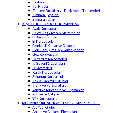
Raybalar
Tel Fırçalar
Testere Bıçakları ve Delik Açma Testereleri
Zımpara Çeşitleri
Zımpara Taşları
KİŞİSEL KORUYUCU EKİPMANLAR
Ayak Koruyucular
Çevre ve Güvenlik Malzemeleri
El Bakım Ürünleri
El Koruyucular
Emniyetli Kaplar ve Dolaplar
Geri Dönüşüm Çöp Konteynerleri
Göz Koruyucular
İlk Yardım Malzemeleri
İş Güvenliği Levhaları
İş Kıyafetleri
Kulak Koruyucular
Solunum Koruyucular
Tek Kullanımlık Ürünler
Trafik ve Yol İşaretçileri
Yangınla Mücadele ve Ekipmanları
Yüksekte Çalışma
Yüz Koruyucular
MEKANİK ÜRÜNLER ve TESİSAT MALZEMELERİ
Alt Yapı Grubu
Ankraj ve Bağlantı Elemanları