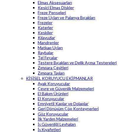
Elmas Aksesuarları
Kesici Elmas Diskler
Freze Penseleri
Freze Uçları ve Palanya Bıçakları
Frezeler
Katerler
Keskiler
Kılavuzlar
Mandrenler
Matkap Uçları
Raybalar
Tel Fırçalar
Testere Bıçakları ve Delik Açma Testereleri
Zımpara Çeşitleri
Zımpara Taşları
KİŞİSEL KORUYUCU EKİPMANLAR
Ayak Koruyucular
Çevre ve Güvenlik Malzemeleri
El Bakım Ürünleri
El Koruyucular
Emniyetli Kaplar ve Dolaplar
Geri Dönüşüm Çöp Konteynerleri
Göz Koruyucular
İlk Yardım Malzemeleri
İş Güvenliği Levhaları
İş Kıyafetleri