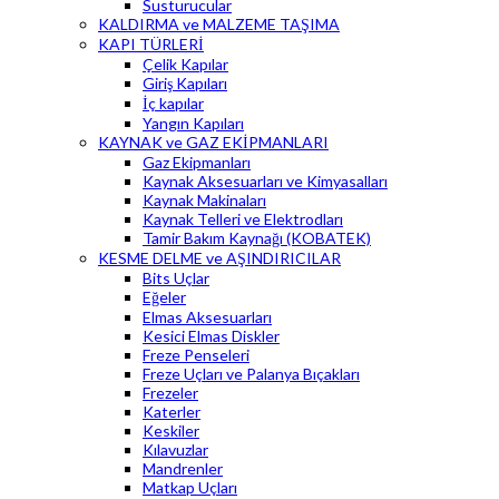
Susturucular
KALDIRMA ve MALZEME TAŞIMA
KAPI TÜRLERİ
Çelik Kapılar
Giriş Kapıları
İç kapılar
Yangın Kapıları
KAYNAK ve GAZ EKİPMANLARI
Gaz Ekipmanları
Kaynak Aksesuarları ve Kimyasalları
Kaynak Makinaları
Kaynak Telleri ve Elektrodları
Tamir Bakım Kaynağı (KOBATEK)
KESME DELME ve AŞINDIRICILAR
Bits Uçlar
Eğeler
Elmas Aksesuarları
Kesici Elmas Diskler
Freze Penseleri
Freze Uçları ve Palanya Bıçakları
Frezeler
Katerler
Keskiler
Kılavuzlar
Mandrenler
Matkap Uçları