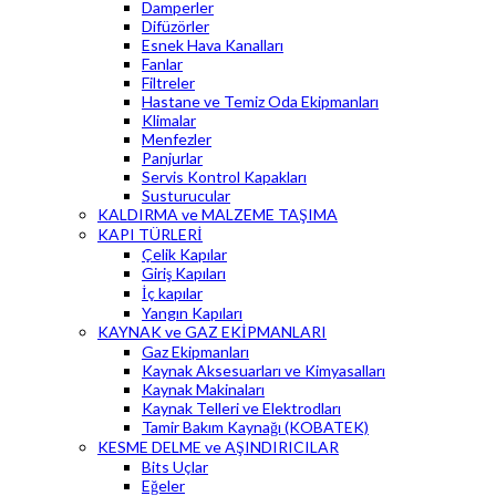
Damperler
Difüzörler
Esnek Hava Kanalları
Fanlar
Filtreler
Hastane ve Temiz Oda Ekipmanları
Klimalar
Menfezler
Panjurlar
Servis Kontrol Kapakları
Susturucular
KALDIRMA ve MALZEME TAŞIMA
KAPI TÜRLERİ
Çelik Kapılar
Giriş Kapıları
İç kapılar
Yangın Kapıları
KAYNAK ve GAZ EKİPMANLARI
Gaz Ekipmanları
Kaynak Aksesuarları ve Kimyasalları
Kaynak Makinaları
Kaynak Telleri ve Elektrodları
Tamir Bakım Kaynağı (KOBATEK)
KESME DELME ve AŞINDIRICILAR
Bits Uçlar
Eğeler