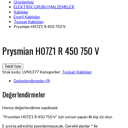
Ürünlerimiz
ELEKTRİK GRUBU MALZEMELER
Kablolar
Enerji Kabloları
Tesisat Kabloları
Prysmian H07Z1 R 450 750 V
Prysmian H07Z1 R 450 750 V
Teklif İste
Stok kodu:
LVN1377
Kategoriler:
Tesisat Kabloları
Değerlendirmeler (0)
Değerlendirmeler
Henüz değerlendirme yapılmadı.
“Prysmian H07Z1 R 450 750 V” için yorum yapan ilk kişi siz olun
E-posta adresiniz yayınlanmayacak.
Gerekli alanlar
*
ile