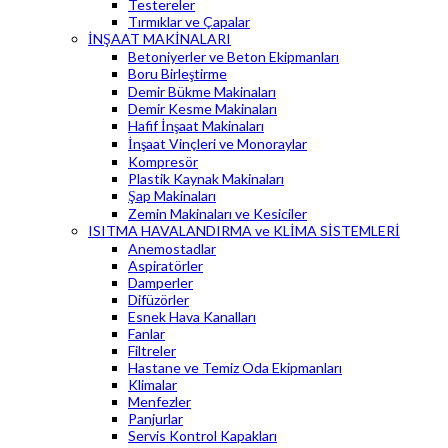
Testereler
Tırmıklar ve Çapalar
İNŞAAT MAKİNALARI
Betoniyerler ve Beton Ekipmanları
Boru Birleştirme
Demir Bükme Makinaları
Demir Kesme Makinaları
Hafif İnşaat Makinaları
İnşaat Vinçleri ve Monoraylar
Kompresör
Plastik Kaynak Makinaları
Şap Makinaları
Zemin Makinaları ve Kesiciler
ISITMA HAVALANDIRMA ve KLİMA SİSTEMLERİ
Anemostadlar
Aspiratörler
Damperler
Difüzörler
Esnek Hava Kanalları
Fanlar
Filtreler
Hastane ve Temiz Oda Ekipmanları
Klimalar
Menfezler
Panjurlar
Servis Kontrol Kapakları