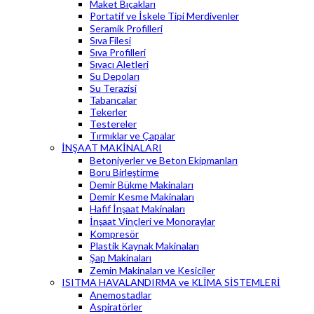
Maket Bıçakları
Portatif ve İskele Tipi Merdivenler
Seramik Profilleri
Sıva Filesi
Sıva Profilleri
Sıvacı Aletleri
Su Depoları
Su Terazisi
Tabancalar
Tekerler
Testereler
Tırmıklar ve Çapalar
İNŞAAT MAKİNALARI
Betoniyerler ve Beton Ekipmanları
Boru Birleştirme
Demir Bükme Makinaları
Demir Kesme Makinaları
Hafif İnşaat Makinaları
İnşaat Vinçleri ve Monoraylar
Kompresör
Plastik Kaynak Makinaları
Şap Makinaları
Zemin Makinaları ve Kesiciler
ISITMA HAVALANDIRMA ve KLİMA SİSTEMLERİ
Anemostadlar
Aspiratörler