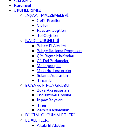
Ana Sayfa
Kurumsal
ÜRÜNLERİMİZ
İNŞAAT MALZEMELERİ
Çelik Profiller
Çiviler
Paspayı Çeşitleri
Tel Çeşitleri
BAHÇE ÜRÜNLERİ
Bahçe El Aletleri
Bahçe İlaçlama Pompaları
Çim Biçme Makinaları
Çit Dal Budamalar
Motopomplar
Motorlu Testereler
Sulama Aparatları
Tırpanlar
BOYA ve FIRÇA GRUBU
Boya Aksesuarları
Endüstriyel Boyalar
İnşaat Boyaları
Tiner
Zemin Kaplamaları
DİJİTAL ÖLÇÜM ALETLERİ
EL ALETLERİ
Akülü El Aletleri