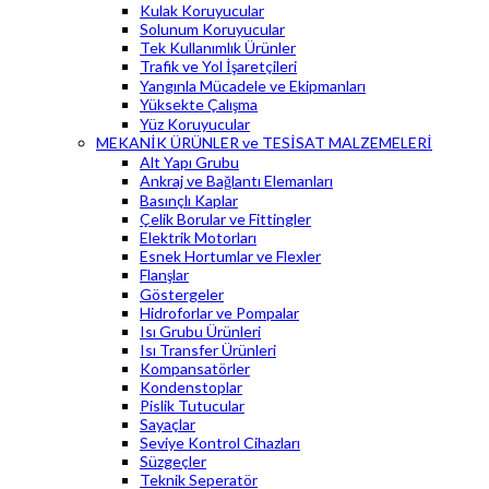
Kulak Koruyucular
Solunum Koruyucular
Tek Kullanımlık Ürünler
Trafik ve Yol İşaretçileri
Yangınla Mücadele ve Ekipmanları
Yüksekte Çalışma
Yüz Koruyucular
MEKANİK ÜRÜNLER ve TESİSAT MALZEMELERİ
Alt Yapı Grubu
Ankraj ve Bağlantı Elemanları
Basınçlı Kaplar
Çelik Borular ve Fittingler
Elektrik Motorları
Esnek Hortumlar ve Flexler
Flanşlar
Göstergeler
Hidroforlar ve Pompalar
Isı Grubu Ürünleri
Isı Transfer Ürünleri
Kompansatörler
Kondenstoplar
Pislik Tutucular
Sayaçlar
Seviye Kontrol Cihazları
Süzgeçler
Teknik Seperatör