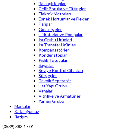
Basınçlı Kaplar
Çelik Borular ve Fittingler
Elektrik Motorları
Esnek Hortumlar ve Flexler
Flanşlar
Göstergeler
Hidroforlar ve Pompalar
Isı Grubu Ürünleri
Isı Transfer Ürünleri
Kompansatörler
Kondenstoplar
Pislik Tutucular
Sayaçlar
Seviye Kontrol Cihazları
Süzgeçler
Teknik Seperatör
Üst Yapı Grubu
Vanalar
Vitrifiye ve Armatürler
Yangın Grubu
Markalar
Kataloğumuz
İletişim
(0539) 383 17 01