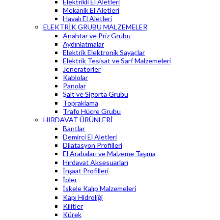
Elektrikli El Aletleri
Mekanik El Aletleri
Havalı El Aletleri
ELEKTRİK GRUBU MALZEMELER
Anahtar ve Priz Grubu
Aydınlatmalar
Elektrik Elektronik Sayaçlar
Elektrik Tesisat ve Sarf Malzemeleri
Jeneratörler
Kablolar
Panolar
Şalt ve Sigorta Grubu
Topraklama
Trafo Hücre Grubu
HIRDAVAT ÜRÜNLERİ
Bantlar
Demirci El Aletleri
Dilatasyon Profilleri
El Arabaları ve Malzeme Taşıma
Hırdavat Aksesuarları
İnşaat Profilleri
İpler
İskele Kalıp Malzemeleri
Kapı Hidroliği
Kilitler
Kürek