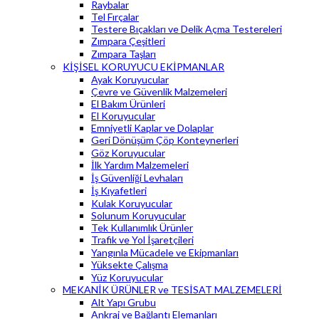
Raybalar
Tel Fırçalar
Testere Bıçakları ve Delik Açma Testereleri
Zımpara Çeşitleri
Zımpara Taşları
KİŞİSEL KORUYUCU EKİPMANLAR
Ayak Koruyucular
Çevre ve Güvenlik Malzemeleri
El Bakım Ürünleri
El Koruyucular
Emniyetli Kaplar ve Dolaplar
Geri Dönüşüm Çöp Konteynerleri
Göz Koruyucular
İlk Yardım Malzemeleri
İş Güvenliği Levhaları
İş Kıyafetleri
Kulak Koruyucular
Solunum Koruyucular
Tek Kullanımlık Ürünler
Trafik ve Yol İşaretçileri
Yangınla Mücadele ve Ekipmanları
Yüksekte Çalışma
Yüz Koruyucular
MEKANİK ÜRÜNLER ve TESİSAT MALZEMELERİ
Alt Yapı Grubu
Ankraj ve Bağlantı Elemanları