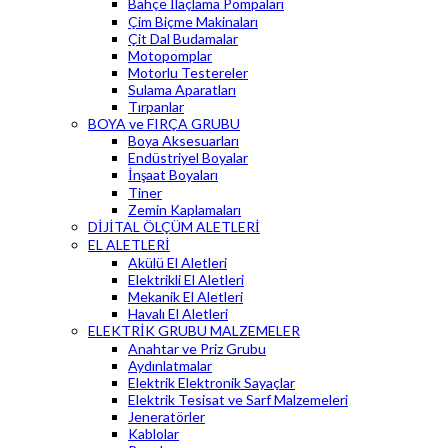
Bahçe İlaçlama Pompaları
Çim Biçme Makinaları
Çit Dal Budamalar
Motopomplar
Motorlu Testereler
Sulama Aparatları
Tırpanlar
BOYA ve FIRÇA GRUBU
Boya Aksesuarları
Endüstriyel Boyalar
İnşaat Boyaları
Tiner
Zemin Kaplamaları
DİJİTAL ÖLÇÜM ALETLERİ
EL ALETLERİ
Akülü El Aletleri
Elektrikli El Aletleri
Mekanik El Aletleri
Havalı El Aletleri
ELEKTRİK GRUBU MALZEMELER
Anahtar ve Priz Grubu
Aydınlatmalar
Elektrik Elektronik Sayaçlar
Elektrik Tesisat ve Sarf Malzemeleri
Jeneratörler
Kablolar