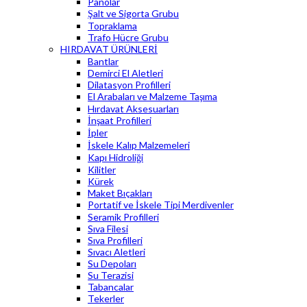
Panolar
Şalt ve Sigorta Grubu
Topraklama
Trafo Hücre Grubu
HIRDAVAT ÜRÜNLERİ
Bantlar
Demirci El Aletleri
Dilatasyon Profilleri
El Arabaları ve Malzeme Taşıma
Hırdavat Aksesuarları
İnşaat Profilleri
İpler
İskele Kalıp Malzemeleri
Kapı Hidroliği
Kilitler
Kürek
Maket Bıçakları
Portatif ve İskele Tipi Merdivenler
Seramik Profilleri
Sıva Filesi
Sıva Profilleri
Sıvacı Aletleri
Su Depoları
Su Terazisi
Tabancalar
Tekerler