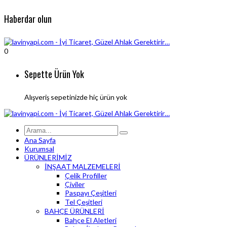
Haberdar olun
0
Sepette Ürün Yok
Alışveriş sepetinizde hiç ürün yok
Ana Sayfa
Kurumsal
ÜRÜNLERİMİZ
İNŞAAT MALZEMELERİ
Çelik Profiller
Çiviler
Paspayı Çeşitleri
Tel Çeşitleri
BAHÇE ÜRÜNLERİ
Bahçe El Aletleri