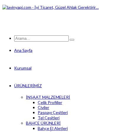
Ana Sayfa
Kurumsal
ÜRÜNLERİMİZ
İNŞAAT MALZEMELERİ
Çelik Profiller
Çiviler
Paspayı Çeşitleri
Tel Çeşitleri
BAHÇE ÜRÜNLERİ
Bahçe El Aletleri