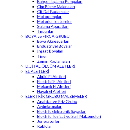
Bahçe İlaçlama Pompaları
Çim Biçme Makinaları
Çit Dal Budamalar
Motopomplar
Motorlu Testereler
Sulama Aparatları
Tırpanlar
BOYA ve FIRÇA GRUBU
Boya Aksesuarları
Endüstriyel Boyalar
İnşaat Boyaları
Tiner
Zemin Kaplamaları
DİJİTAL ÖLÇÜM ALETLERİ
EL ALETLERİ
Akülü El Aletleri
Elektrikli El Aletleri
Mekanik El Aletleri
Havalı El Aletleri
ELEKTRİK GRUBU MALZEMELER
Anahtar ve Priz Grubu
Aydınlatmalar
Elektrik Elektronik Sayaçlar
Elektrik Tesisat ve Sarf Malzemeleri
Jeneratörler
Kablolar