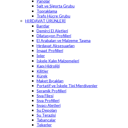
Panolar
Şalt ve Sigorta Grubu
Topraklama
Trafo Hücre Grubu
HIRDAVAT ÜRÜNLERİ
Bantlar
Demirci El Aletleri
Dilatasyon Profilleri
El Arabaları ve Malzeme Taşıma
Hırdavat Aksesuarları
İnşaat Profilleri
İpler
İskele Kalıp Malzemeleri
Kapı Hidroliği
Kilitler
Kürek
Maket Bıçakları
Portatif ve İskele Tipi Merdivenler
Seramik Profilleri
Sıva Filesi
Sıva Profilleri
Sıvacı Aletleri
Su Depoları
Su Terazisi
Tabancalar
Tekerler