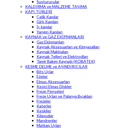
Susturucular
KALDIRMA ve MALZEME TAŞIMA
KAPI TÜRLERİ
Çelik Kapılar
Giriş Kapıları
İç kapılar
Yangın Kapıları
KAYNAK ve GAZ EKİPMANLARI
Gaz Ekipmanları
Kaynak Aksesuarları ve Kimyasalları
Kaynak Makinaları
Kaynak Telleri ve Elektrodları
Tamir Bakım Kaynağı (KOBATEK)
KESME DELME ve AŞINDIRICILAR
Bits Uçlar
Eğeler
Elmas Aksesuarları
Kesici Elmas Diskler
Freze Penseleri
Freze Uçları ve Palanya Bıçakları
Frezeler
Katerler
Keskiler
Kılavuzlar
Mandrenler
Matkap Uçları