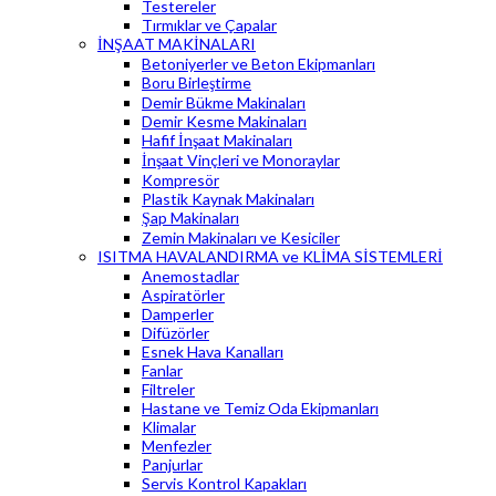
Testereler
Tırmıklar ve Çapalar
İNŞAAT MAKİNALARI
Betoniyerler ve Beton Ekipmanları
Boru Birleştirme
Demir Bükme Makinaları
Demir Kesme Makinaları
Hafif İnşaat Makinaları
İnşaat Vinçleri ve Monoraylar
Kompresör
Plastik Kaynak Makinaları
Şap Makinaları
Zemin Makinaları ve Kesiciler
ISITMA HAVALANDIRMA ve KLİMA SİSTEMLERİ
Anemostadlar
Aspiratörler
Damperler
Difüzörler
Esnek Hava Kanalları
Fanlar
Filtreler
Hastane ve Temiz Oda Ekipmanları
Klimalar
Menfezler
Panjurlar
Servis Kontrol Kapakları