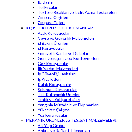
Raybalar
Tel Fırçalar
Testere Bıçakları ve Delik Açma Testereleri
Zımpara Çeşitleri
Zımpara Taşları
KİŞİSEL KORUYUCU EKİPMANLAR
Ayak Koruyucular
Çevre ve Güvenlik Malzemeleri
El Bakım Ürünleri
El Koruyucular
Emniyetli Kaplar ve Dolaplar
Geri Dönüşüm Çöp Konteynerleri
Göz Koruyucular
İlk Yardım Malzemeleri
İş Güvenliği Levhaları
İş Kıyafetleri
Kulak Koruyucular
Solunum Koruyucular
Tek Kullanımlık Ürünler
Trafik ve Yol İşaretçileri
Yangınla Mücadele ve Ekipmanları
Yüksekte Çalışma
Yüz Koruyucular
MEKANİK ÜRÜNLER ve TESİSAT MALZEMELERİ
Alt Yapı Grubu
Ankraj ve Bağlantı Elemanları