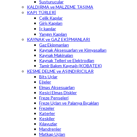
Susturucular
KALDIRMA ve MALZEME TAŞIMA
KAPI TÜRLERİ
Çelik Kapılar
Giriş Kapıları
İç kapılar
Yangın Kapıları
KAYNAK ve GAZ EKİPMANLARI
Gaz Ekipmanları
Kaynak Aksesuarları ve Kimyasalları
Kaynak Makinaları
Kaynak Telleri ve Elektrodları
Tamir Bakım Kaynağı (KOBATEK)
KESME DELME ve AŞINDIRICILAR
Bits Uçlar
Eğeler
Elmas Aksesuarları
Kesici Elmas Diskler
Freze Penseleri
Freze Uçları ve Palanya Bıçakları
Frezeler
Katerler
Keskiler
Kılavuzlar
Mandrenler
Matkap Uçları