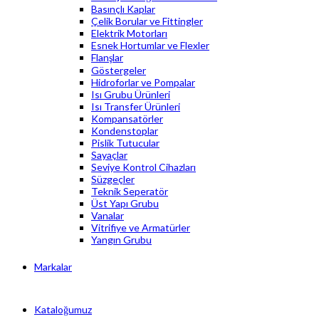
Basınçlı Kaplar
Çelik Borular ve Fittingler
Elektrik Motorları
Esnek Hortumlar ve Flexler
Flanşlar
Göstergeler
Hidroforlar ve Pompalar
Isı Grubu Ürünleri
Isı Transfer Ürünleri
Kompansatörler
Kondenstoplar
Pislik Tutucular
Sayaçlar
Seviye Kontrol Cihazları
Süzgeçler
Teknik Seperatör
Üst Yapı Grubu
Vanalar
Vitrifiye ve Armatürler
Yangın Grubu
Markalar
Kataloğumuz