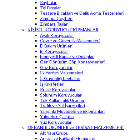
Raybalar
Tel Fırçalar
Testere Bıçakları ve Delik Açma Testereleri
Zımpara Çeşitleri
Zımpara Taşları
KİŞİSEL KORUYUCU EKİPMANLAR
Ayak Koruyucular
Çevre ve Güvenlik Malzemeleri
El Bakım Ürünleri
El Koruyucular
Emniyetli Kaplar ve Dolaplar
Geri Dönüşüm Çöp Konteynerleri
Göz Koruyucular
İlk Yardım Malzemeleri
İş Güvenliği Levhaları
İş Kıyafetleri
Kulak Koruyucular
Solunum Koruyucular
Tek Kullanımlık Ürünler
Trafik ve Yol İşaretçileri
Yangınla Mücadele ve Ekipmanları
Yüksekte Çalışma
Yüz Koruyucular
MEKANİK ÜRÜNLER ve TESİSAT MALZEMELERİ
Alt Yapı Grubu
Ankraj ve Bağlantı Elemanları