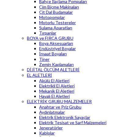
Bahçe İlaçlama Pompaları
Çim Biçme Makinaları
Çit Dal Budamalar
Motopomplar
Motorlu Testereler
Sulama Aparatları
Tırpanlar
BOYA ve FIRÇA GRUBU
Boya Aksesuarları
Endüstriyel Boyalar
İnşaat Boyaları
Tiner
Zemin Kaplamaları
DİJİTAL ÖLÇÜM ALETLERİ
EL ALETLERİ
Akülü El Aletleri
Elektrikli El Aletleri
Mekanik El Aletleri
Havalı El Aletleri
ELEKTRİK GRUBU MALZEMELER
Anahtar ve Priz Grubu
Aydınlatmalar
Elektrik Elektronik Sayaçlar
Elektrik Tesisat ve Sarf Malzemeleri
Jeneratörler
Kablolar