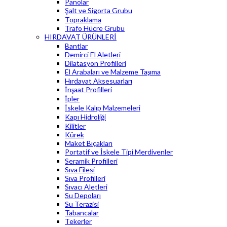
Panolar
Şalt ve Sigorta Grubu
Topraklama
Trafo Hücre Grubu
HIRDAVAT ÜRÜNLERİ
Bantlar
Demirci El Aletleri
Dilatasyon Profilleri
El Arabaları ve Malzeme Taşıma
Hırdavat Aksesuarları
İnşaat Profilleri
İpler
İskele Kalıp Malzemeleri
Kapı Hidroliği
Kilitler
Kürek
Maket Bıçakları
Portatif ve İskele Tipi Merdivenler
Seramik Profilleri
Sıva Filesi
Sıva Profilleri
Sıvacı Aletleri
Su Depoları
Su Terazisi
Tabancalar
Tekerler