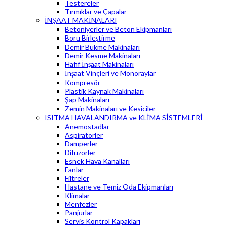
Testereler
Tırmıklar ve Çapalar
İNŞAAT MAKİNALARI
Betoniyerler ve Beton Ekipmanları
Boru Birleştirme
Demir Bükme Makinaları
Demir Kesme Makinaları
Hafif İnşaat Makinaları
İnşaat Vinçleri ve Monoraylar
Kompresör
Plastik Kaynak Makinaları
Şap Makinaları
Zemin Makinaları ve Kesiciler
ISITMA HAVALANDIRMA ve KLİMA SİSTEMLERİ
Anemostadlar
Aspiratörler
Damperler
Difüzörler
Esnek Hava Kanalları
Fanlar
Filtreler
Hastane ve Temiz Oda Ekipmanları
Klimalar
Menfezler
Panjurlar
Servis Kontrol Kapakları