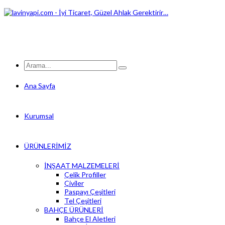
Ana Sayfa
Kurumsal
ÜRÜNLERİMİZ
İNŞAAT MALZEMELERİ
Çelik Profiller
Çiviler
Paspayı Çeşitleri
Tel Çeşitleri
BAHÇE ÜRÜNLERİ
Bahçe El Aletleri