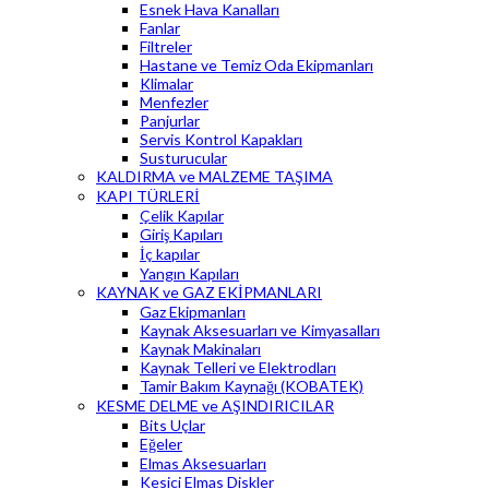
Esnek Hava Kanalları
Fanlar
Filtreler
Hastane ve Temiz Oda Ekipmanları
Klimalar
Menfezler
Panjurlar
Servis Kontrol Kapakları
Susturucular
KALDIRMA ve MALZEME TAŞIMA
KAPI TÜRLERİ
Çelik Kapılar
Giriş Kapıları
İç kapılar
Yangın Kapıları
KAYNAK ve GAZ EKİPMANLARI
Gaz Ekipmanları
Kaynak Aksesuarları ve Kimyasalları
Kaynak Makinaları
Kaynak Telleri ve Elektrodları
Tamir Bakım Kaynağı (KOBATEK)
KESME DELME ve AŞINDIRICILAR
Bits Uçlar
Eğeler
Elmas Aksesuarları
Kesici Elmas Diskler