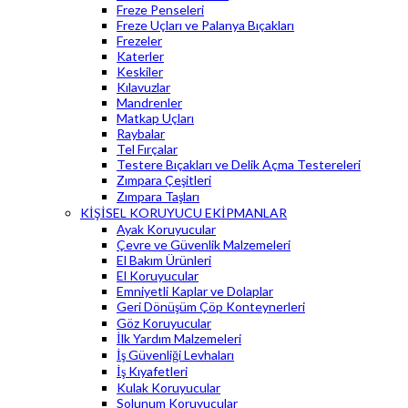
Freze Penseleri
Freze Uçları ve Palanya Bıçakları
Frezeler
Katerler
Keskiler
Kılavuzlar
Mandrenler
Matkap Uçları
Raybalar
Tel Fırçalar
Testere Bıçakları ve Delik Açma Testereleri
Zımpara Çeşitleri
Zımpara Taşları
KİŞİSEL KORUYUCU EKİPMANLAR
Ayak Koruyucular
Çevre ve Güvenlik Malzemeleri
El Bakım Ürünleri
El Koruyucular
Emniyetli Kaplar ve Dolaplar
Geri Dönüşüm Çöp Konteynerleri
Göz Koruyucular
İlk Yardım Malzemeleri
İş Güvenliği Levhaları
İş Kıyafetleri
Kulak Koruyucular
Solunum Koruyucular