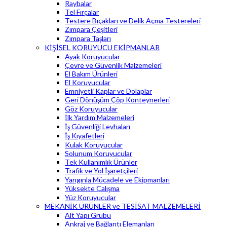
Raybalar
Tel Fırçalar
Testere Bıçakları ve Delik Açma Testereleri
Zımpara Çeşitleri
Zımpara Taşları
KİŞİSEL KORUYUCU EKİPMANLAR
Ayak Koruyucular
Çevre ve Güvenlik Malzemeleri
El Bakım Ürünleri
El Koruyucular
Emniyetli Kaplar ve Dolaplar
Geri Dönüşüm Çöp Konteynerleri
Göz Koruyucular
İlk Yardım Malzemeleri
İş Güvenliği Levhaları
İş Kıyafetleri
Kulak Koruyucular
Solunum Koruyucular
Tek Kullanımlık Ürünler
Trafik ve Yol İşaretçileri
Yangınla Mücadele ve Ekipmanları
Yüksekte Çalışma
Yüz Koruyucular
MEKANİK ÜRÜNLER ve TESİSAT MALZEMELERİ
Alt Yapı Grubu
Ankraj ve Bağlantı Elemanları