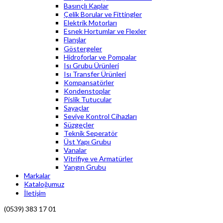
Basınçlı Kaplar
Çelik Borular ve Fittingler
Elektrik Motorları
Esnek Hortumlar ve Flexler
Flanşlar
Göstergeler
Hidroforlar ve Pompalar
Isı Grubu Ürünleri
Isı Transfer Ürünleri
Kompansatörler
Kondenstoplar
Pislik Tutucular
Sayaçlar
Seviye Kontrol Cihazları
Süzgeçler
Teknik Seperatör
Üst Yapı Grubu
Vanalar
Vitrifiye ve Armatürler
Yangın Grubu
Markalar
Kataloğumuz
İletişim
(0539) 383 17 01