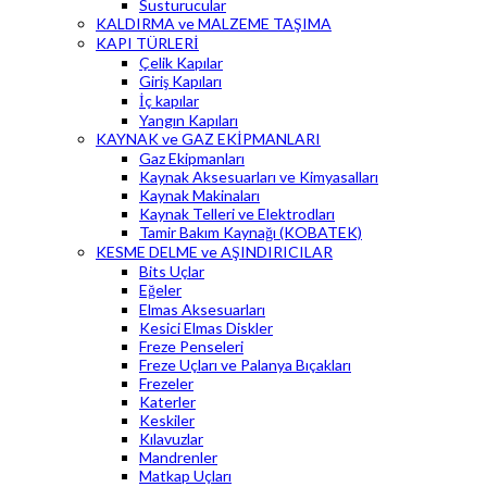
Susturucular
KALDIRMA ve MALZEME TAŞIMA
KAPI TÜRLERİ
Çelik Kapılar
Giriş Kapıları
İç kapılar
Yangın Kapıları
KAYNAK ve GAZ EKİPMANLARI
Gaz Ekipmanları
Kaynak Aksesuarları ve Kimyasalları
Kaynak Makinaları
Kaynak Telleri ve Elektrodları
Tamir Bakım Kaynağı (KOBATEK)
KESME DELME ve AŞINDIRICILAR
Bits Uçlar
Eğeler
Elmas Aksesuarları
Kesici Elmas Diskler
Freze Penseleri
Freze Uçları ve Palanya Bıçakları
Frezeler
Katerler
Keskiler
Kılavuzlar
Mandrenler
Matkap Uçları