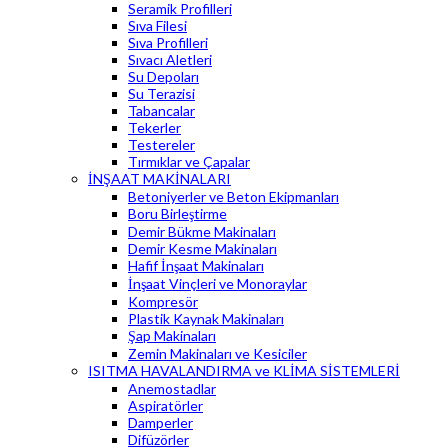
Seramik Profilleri
Sıva Filesi
Sıva Profilleri
Sıvacı Aletleri
Su Depoları
Su Terazisi
Tabancalar
Tekerler
Testereler
Tırmıklar ve Çapalar
İNŞAAT MAKİNALARI
Betoniyerler ve Beton Ekipmanları
Boru Birleştirme
Demir Bükme Makinaları
Demir Kesme Makinaları
Hafif İnşaat Makinaları
İnşaat Vinçleri ve Monoraylar
Kompresör
Plastik Kaynak Makinaları
Şap Makinaları
Zemin Makinaları ve Kesiciler
ISITMA HAVALANDIRMA ve KLİMA SİSTEMLERİ
Anemostadlar
Aspiratörler
Damperler
Difüzörler