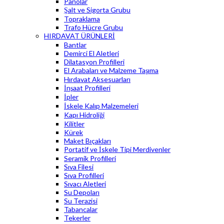
Panolar
Şalt ve Sigorta Grubu
Topraklama
Trafo Hücre Grubu
HIRDAVAT ÜRÜNLERİ
Bantlar
Demirci El Aletleri
Dilatasyon Profilleri
El Arabaları ve Malzeme Taşıma
Hırdavat Aksesuarları
İnşaat Profilleri
İpler
İskele Kalıp Malzemeleri
Kapı Hidroliği
Kilitler
Kürek
Maket Bıçakları
Portatif ve İskele Tipi Merdivenler
Seramik Profilleri
Sıva Filesi
Sıva Profilleri
Sıvacı Aletleri
Su Depoları
Su Terazisi
Tabancalar
Tekerler