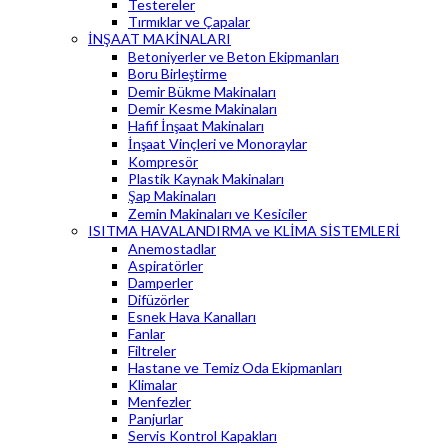
Testereler
Tırmıklar ve Çapalar
İNŞAAT MAKİNALARI
Betoniyerler ve Beton Ekipmanları
Boru Birleştirme
Demir Bükme Makinaları
Demir Kesme Makinaları
Hafif İnşaat Makinaları
İnşaat Vinçleri ve Monoraylar
Kompresör
Plastik Kaynak Makinaları
Şap Makinaları
Zemin Makinaları ve Kesiciler
ISITMA HAVALANDIRMA ve KLİMA SİSTEMLERİ
Anemostadlar
Aspiratörler
Damperler
Difüzörler
Esnek Hava Kanalları
Fanlar
Filtreler
Hastane ve Temiz Oda Ekipmanları
Klimalar
Menfezler
Panjurlar
Servis Kontrol Kapakları