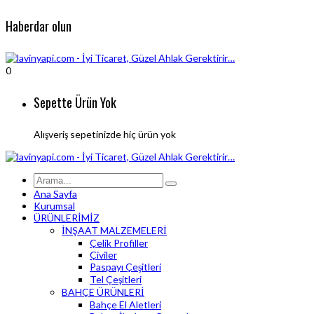
Haberdar olun
0
Sepette Ürün Yok
Alışveriş sepetinizde hiç ürün yok
Ana Sayfa
Kurumsal
ÜRÜNLERİMİZ
İNŞAAT MALZEMELERİ
Çelik Profiller
Çiviler
Paspayı Çeşitleri
Tel Çeşitleri
BAHÇE ÜRÜNLERİ
Bahçe El Aletleri