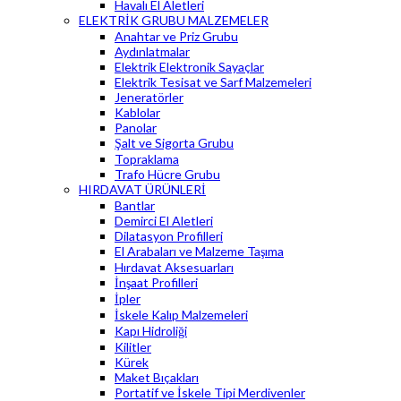
Havalı El Aletleri
ELEKTRİK GRUBU MALZEMELER
Anahtar ve Priz Grubu
Aydınlatmalar
Elektrik Elektronik Sayaçlar
Elektrik Tesisat ve Sarf Malzemeleri
Jeneratörler
Kablolar
Panolar
Şalt ve Sigorta Grubu
Topraklama
Trafo Hücre Grubu
HIRDAVAT ÜRÜNLERİ
Bantlar
Demirci El Aletleri
Dilatasyon Profilleri
El Arabaları ve Malzeme Taşıma
Hırdavat Aksesuarları
İnşaat Profilleri
İpler
İskele Kalıp Malzemeleri
Kapı Hidroliği
Kilitler
Kürek
Maket Bıçakları
Portatif ve İskele Tipi Merdivenler