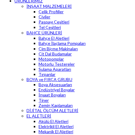
ÜRÜNLERİMİZ
İNŞAAT MALZEMELERİ
Çelik Profiller
Çiviler
Paspayı Çeşitleri
Tel Çeşitleri
BAHÇE ÜRÜNLERİ
Bahçe El Aletleri
Bahçe İlaçlama Pompaları
Çim Biçme Makinaları
Çit Dal Budamalar
Motopomplar
Motorlu Testereler
Sulama Aparatları
Tırpanlar
BOYA ve FIRÇA GRUBU
Boya Aksesuarları
Endüstriyel Boyalar
İnşaat Boyaları
Tiner
Zemin Kaplamaları
DİJİTAL ÖLÇÜM ALETLERİ
EL ALETLERİ
Akülü El Aletleri
Elektrikli El Aletleri
Mekanik El Aletleri