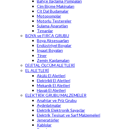
Bahçe İlaçlama Pompaları
Çim Biçme Makinaları
Çit Dal Budamalar
Motopomplar
Motorlu Testereler
Sulama Aparatları
Tırpanlar
BOYA ve FIRÇA GRUBU
Boya Aksesuarları
Endüstriyel Boyalar
İnşaat Boyaları
Tiner
Zemin Kaplamaları
DİJİTAL ÖLÇÜM ALETLERİ
EL ALETLERİ
Akülü El Aletleri
Elektrikli El Aletleri
Mekanik El Aletleri
Havalı El Aletleri
ELEKTRİK GRUBU MALZEMELER
Anahtar ve Priz Grubu
Aydınlatmalar
Elektrik Elektronik Sayaçlar
Elektrik Tesisat ve Sarf Malzemeleri
Jeneratörler
Kablolar