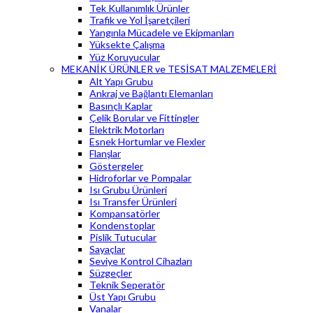
Tek Kullanımlık Ürünler
Trafik ve Yol İşaretçileri
Yangınla Mücadele ve Ekipmanları
Yüksekte Çalışma
Yüz Koruyucular
MEKANİK ÜRÜNLER ve TESİSAT MALZEMELERİ
Alt Yapı Grubu
Ankraj ve Bağlantı Elemanları
Basınçlı Kaplar
Çelik Borular ve Fittingler
Elektrik Motorları
Esnek Hortumlar ve Flexler
Flanşlar
Göstergeler
Hidroforlar ve Pompalar
Isı Grubu Ürünleri
Isı Transfer Ürünleri
Kompansatörler
Kondenstoplar
Pislik Tutucular
Sayaçlar
Seviye Kontrol Cihazları
Süzgeçler
Teknik Seperatör
Üst Yapı Grubu
Vanalar