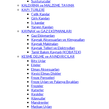
Susturucular
KALDIRMA ve MALZEME TAŞIMA
KAPI TÜRLERİ
Çelik Kapılar
Giriş Kapıları
İç kapılar
Yangın Kapıları
KAYNAK ve GAZ EKİPMANLARI
Gaz Ekipmanları
Kaynak Aksesuarları ve Kimyasalları
Kaynak Makinaları
Kaynak Telleri ve Elektrodları
Tamir Bakım Kaynağı (KOBATEK)
KESME DELME ve AŞINDIRICILAR
Bits Uçlar
Eğeler
Elmas Aksesuarları
Kesici Elmas Diskler
Freze Penseleri
Freze Uçları ve Palanya Bıçakları
Frezeler
Katerler
Keskiler
Kılavuzlar
Mandrenler
Matkap Uçları