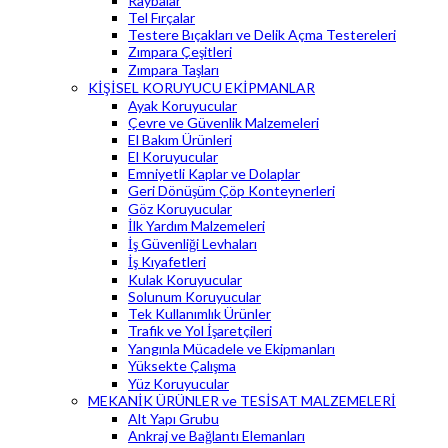
Raybalar
Tel Fırçalar
Testere Bıçakları ve Delik Açma Testereleri
Zımpara Çeşitleri
Zımpara Taşları
KİŞİSEL KORUYUCU EKİPMANLAR
Ayak Koruyucular
Çevre ve Güvenlik Malzemeleri
El Bakım Ürünleri
El Koruyucular
Emniyetli Kaplar ve Dolaplar
Geri Dönüşüm Çöp Konteynerleri
Göz Koruyucular
İlk Yardım Malzemeleri
İş Güvenliği Levhaları
İş Kıyafetleri
Kulak Koruyucular
Solunum Koruyucular
Tek Kullanımlık Ürünler
Trafik ve Yol İşaretçileri
Yangınla Mücadele ve Ekipmanları
Yüksekte Çalışma
Yüz Koruyucular
MEKANİK ÜRÜNLER ve TESİSAT MALZEMELERİ
Alt Yapı Grubu
Ankraj ve Bağlantı Elemanları