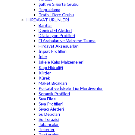
Şalt ve Sigorta Grubu
Topraklama
Trafo Hücre Grubu
HIRDAVAT ÜRÜNLERİ
Bantlar
Demirci El Aletleri
Dilatasyon Profilleri
El Arabaları ve Malzeme Taşıma
Hırdavat Aksesuarları
İnşaat Profilleri
İpler
İskele Kalıp Malzemeleri
Kapı Hidroliği
Kilitler
Kürek
Maket Bıçakları
Portatif ve İskele Tipi Merdivenler
Seramik Profilleri
Sıva Filesi
Sıva Profilleri
Sıvacı Aletleri
Su Depoları
Su Terazisi
Tabancalar
Tekerler
Testereler