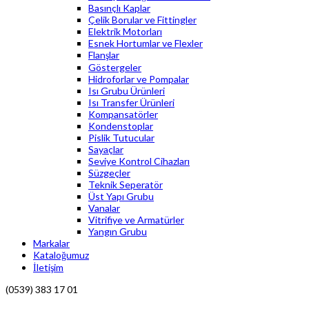
Basınçlı Kaplar
Çelik Borular ve Fittingler
Elektrik Motorları
Esnek Hortumlar ve Flexler
Flanşlar
Göstergeler
Hidroforlar ve Pompalar
Isı Grubu Ürünleri
Isı Transfer Ürünleri
Kompansatörler
Kondenstoplar
Pislik Tutucular
Sayaçlar
Seviye Kontrol Cihazları
Süzgeçler
Teknik Seperatör
Üst Yapı Grubu
Vanalar
Vitrifiye ve Armatürler
Yangın Grubu
Markalar
Kataloğumuz
İletişim
(0539) 383 17 01