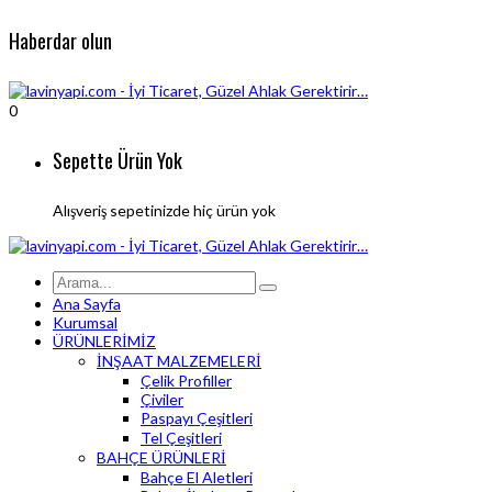
Haberdar olun
0
Sepette Ürün Yok
Alışveriş sepetinizde hiç ürün yok
Ana Sayfa
Kurumsal
ÜRÜNLERİMİZ
İNŞAAT MALZEMELERİ
Çelik Profiller
Çiviler
Paspayı Çeşitleri
Tel Çeşitleri
BAHÇE ÜRÜNLERİ
Bahçe El Aletleri