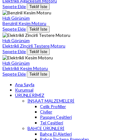
Elektrikli Agackesim Motoru
Sepete Ekle
Teklif İste
Hızlı Görünüm
Benzinli Kesim Motoru
Sepete Ekle
Teklif İste
Hızlı Görünüm
Elektrikli Zincirli Testere Motoru
Sepete Ekle
Teklif İste
Hızlı Görünüm
Elektrikli Kesim Motoru
Sepete Ekle
Teklif İste
Ana Sayfa
Kurumsal
ÜRÜNLERİMİZ
İNŞAAT MALZEMELERİ
Çelik Profiller
Çiviler
Paspayı Çeşitleri
Tel Çeşitleri
BAHÇE ÜRÜNLERİ
Bahçe El Aletleri
Bahçe İlaçlama Pompaları