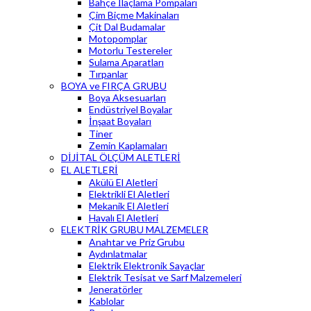
Bahçe İlaçlama Pompaları
Çim Biçme Makinaları
Çit Dal Budamalar
Motopomplar
Motorlu Testereler
Sulama Aparatları
Tırpanlar
BOYA ve FIRÇA GRUBU
Boya Aksesuarları
Endüstriyel Boyalar
İnşaat Boyaları
Tiner
Zemin Kaplamaları
DİJİTAL ÖLÇÜM ALETLERİ
EL ALETLERİ
Akülü El Aletleri
Elektrikli El Aletleri
Mekanik El Aletleri
Havalı El Aletleri
ELEKTRİK GRUBU MALZEMELER
Anahtar ve Priz Grubu
Aydınlatmalar
Elektrik Elektronik Sayaçlar
Elektrik Tesisat ve Sarf Malzemeleri
Jeneratörler
Kablolar