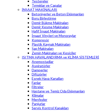
Testereler
Tırmıklar ve Çapalar
İNŞAAT MAKİNALARI
Betoniyerler ve Beton Ekipmanları
Boru Birleştirme
Demir Bükme Makinaları
Demir Kesme Makinaları
Hafif İnşaat Makinaları
İnşaat Vinçleri ve Monoraylar
Kompresör
Plastik Kaynak Makinaları
Şap Makinaları
Zemin Makinaları ve Kesiciler
ISITMA HAVALANDIRMA ve KLİMA SİSTEMLERİ
Anemostadlar
Aspiratörler
Damperler
Difüzörler
Esnek Hava Kanalları
Fanlar
Filtreler
Hastane ve Temiz Oda Ekipmanları
Klimalar
Menfezler
Panjurlar
Servis Kontrol Kapakları