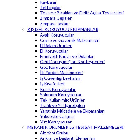
Raybalar
Tel Fırçalar
Testere Bıçakları ve Delik Açma Testereleri
Zımpara Çeşitleri
Zımpara Taşları
KİŞİSEL KORUYUCU EKİPMANLAR
Ayak Koruyucular
Çevre ve Güvenlik Malzemeleri
El Bakım Ürünleri
El Koruyucular
Emniyetli Kaplar ve Dolaplar
Geri Dönüşüm Çöp Konteynerleri
Göz Koruyucular
İlk Yardım Malzemeleri
İş Güvenliği Levhaları
İş Kıyafetleri
Kulak Koruyucular
Solunum Koruyucular
Tek Kullanımlık Ürünler
Trafik ve Yol İşaretçileri
Yangınla Mücadele ve Ekipmanları
Yüksekte Çalışma
Yüz Koruyucular
MEKANİK ÜRÜNLER ve TESİSAT MALZEMELERİ
Alt Yapı Grubu
Ankraj ve Bağlantı Elemanları