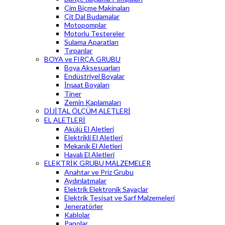
Çim Biçme Makinaları
Çit Dal Budamalar
Motopomplar
Motorlu Testereler
Sulama Aparatları
Tırpanlar
BOYA ve FIRÇA GRUBU
Boya Aksesuarları
Endüstriyel Boyalar
İnşaat Boyaları
Tiner
Zemin Kaplamaları
DİJİTAL ÖLÇÜM ALETLERİ
EL ALETLERİ
Akülü El Aletleri
Elektrikli El Aletleri
Mekanik El Aletleri
Havalı El Aletleri
ELEKTRİK GRUBU MALZEMELER
Anahtar ve Priz Grubu
Aydınlatmalar
Elektrik Elektronik Sayaçlar
Elektrik Tesisat ve Sarf Malzemeleri
Jeneratörler
Kablolar
Panolar