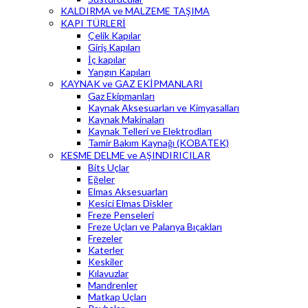
KALDIRMA ve MALZEME TAŞIMA
KAPI TÜRLERİ
Çelik Kapılar
Giriş Kapıları
İç kapılar
Yangın Kapıları
KAYNAK ve GAZ EKİPMANLARI
Gaz Ekipmanları
Kaynak Aksesuarları ve Kimyasalları
Kaynak Makinaları
Kaynak Telleri ve Elektrodları
Tamir Bakım Kaynağı (KOBATEK)
KESME DELME ve AŞINDIRICILAR
Bits Uçlar
Eğeler
Elmas Aksesuarları
Kesici Elmas Diskler
Freze Penseleri
Freze Uçları ve Palanya Bıçakları
Frezeler
Katerler
Keskiler
Kılavuzlar
Mandrenler
Matkap Uçları