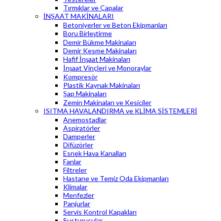
Tırmıklar ve Çapalar
İNŞAAT MAKİNALARI
Betoniyerler ve Beton Ekipmanları
Boru Birleştirme
Demir Bükme Makinaları
Demir Kesme Makinaları
Hafif İnşaat Makinaları
İnşaat Vinçleri ve Monoraylar
Kompresör
Plastik Kaynak Makinaları
Şap Makinaları
Zemin Makinaları ve Kesiciler
ISITMA HAVALANDIRMA ve KLİMA SİSTEMLERİ
Anemostadlar
Aspiratörler
Damperler
Difüzörler
Esnek Hava Kanalları
Fanlar
Filtreler
Hastane ve Temiz Oda Ekipmanları
Klimalar
Menfezler
Panjurlar
Servis Kontrol Kapakları
Susturucular