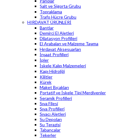
Panolar
Şalt ve Sigorta Grubu
Topraklama
Trafo Hücre Grubu
HIRDAVAT ÜRÜNLERİ
Bantlar
Demirci El Aletleri
Dilatasyon Profilleri
El Arabaları ve Malzeme Taşıma
Hırdavat Aksesuarları
İnşaat Profilleri
İpler
İskele Kalıp Malzemeleri
Kapı Hidroliği
Kilitler
Kürek
Maket Bıçakları
Portatif ve İskele Tipi Merdivenler
Seramik Profilleri
Sıva Filesi
Sıva Profilleri
Sıvacı Aletleri
Su Depoları
Su Terazisi
Tabancalar
Tekerler