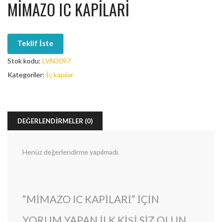
MIMAZO IC KAPILARI
Teklif İste
Stok kodu:
LVN3097
Kategoriler:
İç kapılar
DEĞERLENDIRMELER (0)
Henüz değerlendirme yapılmadı.
“MIMAZO IC KAPILARI” IÇIN
YORUM YAPAN ILK KIŞI SIZ OLUN